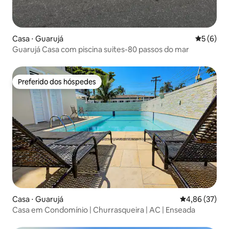
Casa ⋅ Guarujá
5 de uma 
5 (6)
Guarujá Casa com piscina suites-80 passos do mar
Preferido dos hóspedes
Preferido dos hóspedes
Casa ⋅ Guarujá
4,86 de uma a
4,86 (37)
Casa em Condomínio | Churrasqueira | AC | Enseada