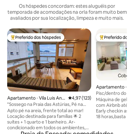
Os hóspedes concordam: estes aluguéis por
temporada de acomodações na orla foram muito bem
avaliados por sua localização, limpeza e muito mais.
Preferido dos hóspedes
Preferido dos 
Entre os melhores preferidos dos hóspedes
Entre os melhore
Apartamento ⋅ Gu
Pisc/dentro do apt
Apartamento ⋅ Vila Luis Ant
4,97 de uma avaliação média de 
4,97 (123)
a pé
Máquina de gelo n
onio
"Sossego na Praia das Astúrias, Pé na
com Airbnb até 6x
Areia"
Apto pé na areia, frente total ao mar!
Early checkin as 9
Locação destinada para famílias 🌟 2
18 horas,basta leva
suítes + 1 quarto e 1 banheiro. Ar-
banho.Temos trave
condicionado em todos os ambientes,
capas de colchão.
cozinha americana integrada à sala e
a praia.São 2 vag