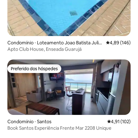
Condomínio ⋅ Loteamento Joao Batista Julia
4,89 de uma av
4,89 (146)
o
Apto Club House, Enseada Guarujá
Preferido dos hóspedes
Preferido dos hóspedes
Condomínio ⋅ Santos
4,91 de uma av
4,91 (102)
Book Santos Experiência Frente Mar 2208 Unique