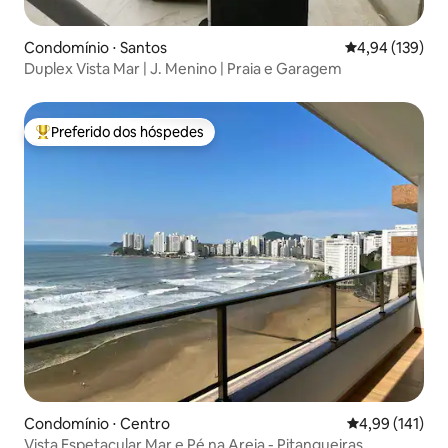
Condomínio ⋅ Santos
4,94 de uma av
4,94 (139)
Duplex Vista Mar | J. Menino | Praia e Garagem
Preferido dos hóspedes
Entre os melhores preferidos dos hóspedes
Condomínio ⋅ Centro
4,99 de uma av
4,99 (141)
Vista Espetacular Mar e Pé na Areia - Pitangueiras