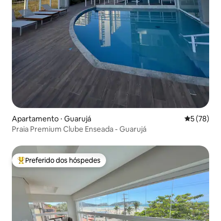
Apartamento ⋅ Guarujá
5 de uma a
5 (78)
Praia Premium Clube Enseada - Guarujá
Preferido dos hóspedes
Entre os melhores preferidos dos hóspedes