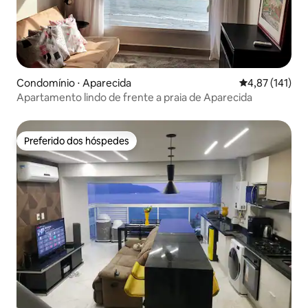
Condomínio ⋅ Aparecida
4,87 de uma av
4,87 (141)
Apartamento lindo de frente a praia de Aparecida
Preferido dos hóspedes
Preferido dos hóspedes