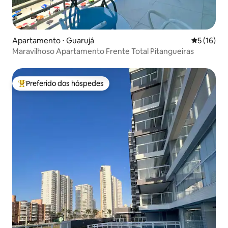
Apartamento ⋅ Guarujá
5 de uma a
5 (16)
Maravilhoso Apartamento Frente Total Pitangueiras
Preferido dos hóspedes
Entre os melhores preferidos dos hóspedes