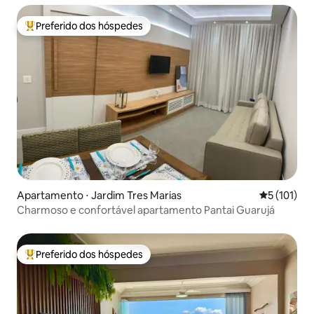
Preferido dos hóspedes
Entre os melhores preferidos dos hóspedes
Apartamento ⋅ Jardim Tres Marias
5 de uma av
5 (101)
Charmoso e confortável apartamento Pantai Guarujá
Preferido dos hóspedes
Entre os melhores preferidos dos hóspedes