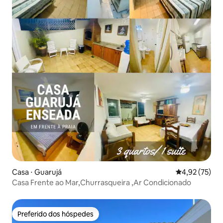
Casa ⋅ Guarujá
4,92 de uma a
4,92 (75)
Casa Frente ao Mar,Churrasqueira ,Ar Condicionado
Preferido dos hóspedes
Preferido dos hóspedes