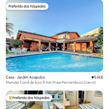
Preferido dos hóspedes
Preferido dos hóspedes
Casa ⋅ Jardim Acapulco
5 de uma a
5 (43)
Mansão Cond de luxo 9 min Praia Pernambuco (carro)
Preferido dos hóspedes
Entre os melhores preferidos dos hóspedes