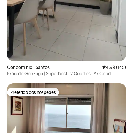
Condomínio ⋅ Santos
4,99 de uma av
4,99 (145)
Praia do Gonzaga | Superhost | 2 Quartos | Ar Cond
Preferido dos hóspedes
Preferido dos hóspedes