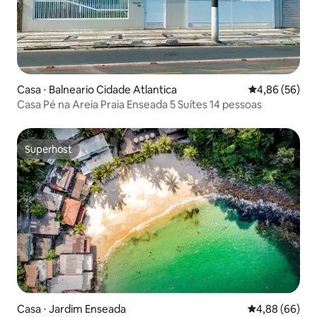
Casa ⋅ Balneario Cidade Atlantica
4,86 de uma a
4,86 (56)
Casa Pé na Areia Praia Enseada 5 Suítes 14 pessoas
Superhost
Superhost
Casa ⋅ Jardim Enseada
4,88 de uma av
4,88 (66)