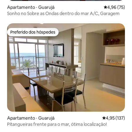
Apartamento ⋅ Guarujá
4,96 de uma a
4,96 (75)
Sonho no Sobre as Ondas dentro do mar A/C, Garagem
Preferido dos hóspedes
Preferido dos hóspedes
Apartamento ⋅ Guarujá
4,95 de uma av
4,95 (137)
Pitangueiras frente para o mar, ótima localização!