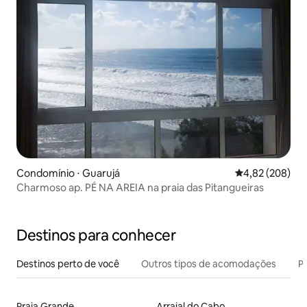
Condomínio ⋅ Guarujá
4,82 de uma ava
4,82 (208)
Charmoso ap. PÉ NA AREIA na praia das Pitangueiras
Destinos para conhecer
Destinos perto de você
Outros tipos de acomodações
Pr
Praia Grande
Arraial do Cabo