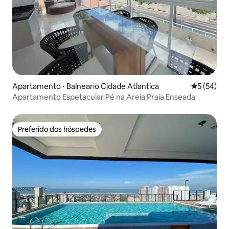
Apartamento ⋅ Balneario Cidade Atlantica
5 de uma a
5 (54)
Apartamento Espetacular Pé na Areia Praia Enseada
Preferido dos hóspedes
Preferido dos hóspedes