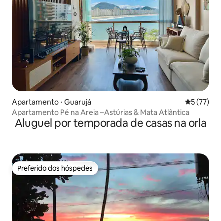
Apartamento ⋅ Guarujá
5 de uma a
5 (77)
Apartamento Pé na Areia –Astúrias & Mata Atlântica
Aluguel por temporada de casas na orla
Preferido dos hóspedes
Preferido dos hóspedes