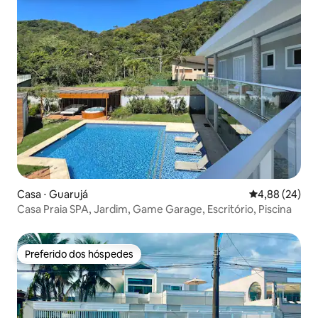
Casa ⋅ Guarujá
4,88 de uma a
4,88 (24)
Casa Praia SPA, Jardim, Game Garage, Escritório, Piscina
Preferido dos hóspedes
Preferido dos hóspedes