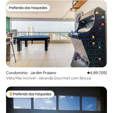
Preferido dos hóspedes
Preferido dos hóspedes
Condomínio ⋅ Jardim Praiano
4,89 de uma av
4,89 (105)
Vista Mar Incrível • Varanda Gourmet com Sinuca
Preferido dos hóspedes
Entre os melhores preferidos dos hóspedes