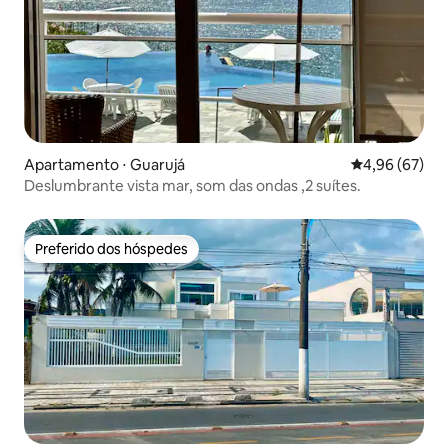
Apartamento ⋅ Guarujá
4,96 de uma a
4,96 (67)
Deslumbrante vista mar, som das ondas ,2 suítes.
Preferido dos hóspedes
Preferido dos hóspedes