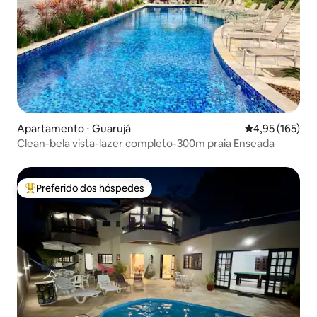
Apartamento ⋅ Guarujá
4,95 de uma av
4,95 (165)
Clean-bela vista-lazer completo-300m praia Enseada
Preferido dos hóspedes
Entre os melhores preferidos dos hóspedes