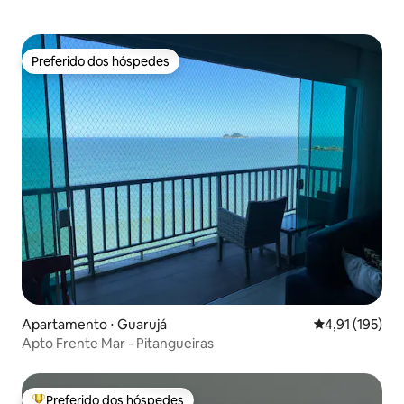
Preferido dos hóspedes
Preferido dos hóspedes
Apartamento ⋅ Guarujá
4,91 de uma av
4,91 (195)
Apto Frente Mar - Pitangueiras
Preferido dos hóspedes