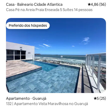
Casa ⋅ Balneario Cidade Atlantica
4,86 de uma a
4,86 (56)
Casa Pé na Areia Praia Enseada 5 Suítes 14 pessoas
Preferido dos hóspedes
Preferido dos hóspedes
Apartamento ⋅ Guarujá
5 de uma a
5 (25)
132 | Apartamento Vista Maravilhosa no Guarujá