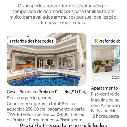
Os hóspedes concordam: estes aluguéis por
temporada de acomodações para famílias foram
muito bem avaliados em muitos por sua localização,
limpeza e muito mais.
Preferido dos hóspedes
Preferido dos 
Preferido dos hóspedes
Entre os melhore
Apartamento ⋅ Gu
Casa ⋅ Balneario Praia do Per
4,91 de uma avaliação média de 
4,91 (124)
Pisc/dentro do apt
nambuco
Piscina aquecida, sauna,
a pé
Máquina de gelo n
Cond.,sinuca,wifi,churras
Cond. com segurança total! Piscina
com Airbnb até 6x
aquecida 250,00 dia, pagamento a parte
Early checkin as 9
🛜Wi Fi 🎱Mesa de Sinuca 🏖️600 metros
18 horas,basta leva
da Praia de Pernambuco 🏊Piscina com
banho.Temos trave
Praia da Enseada: comodidades
acesso por dentro sauna ,chuveirão 🥓
capas de colchão.