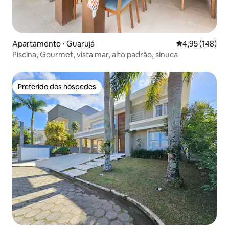
Apartamento ⋅ Guarujá
4,95 de uma av
4,95 (148)
Piscina, Gourmet, vista mar, alto padrão, sinuca
Preferido dos hóspedes
Preferido dos hóspedes