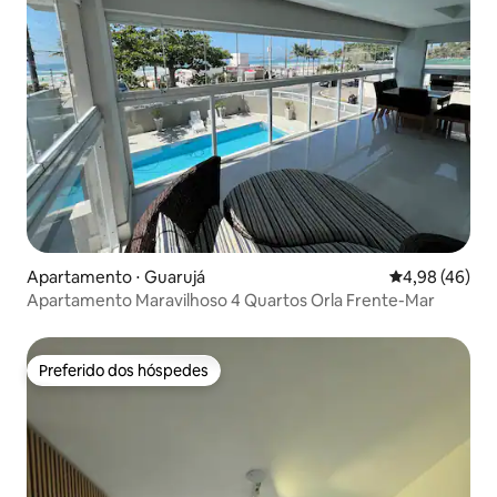
Apartamento ⋅ Guarujá
4,98 de uma a
4,98 (46)
Apartamento Maravilhoso 4 Quartos Orla Frente-Mar
Preferido dos hóspedes
Preferido dos hóspedes