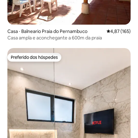
Casa ⋅ Balneario Praia do Pernambuco
4,87 de uma av
4,87 (165)
Casa ampla e aconchegante a 600m da praia
Preferido dos hóspedes
Preferido dos hóspedes