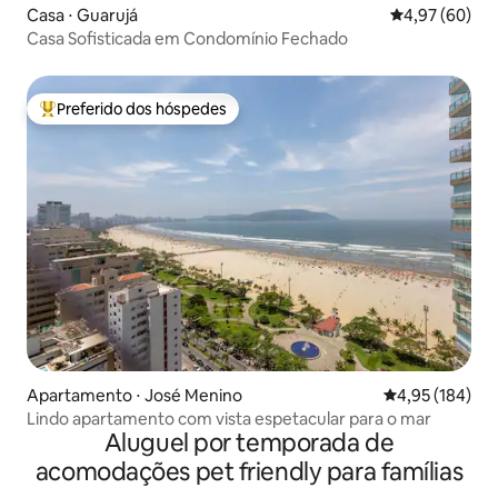
Casa ⋅ Guarujá
4,97 de uma a
4,97 (60)
Casa Sofisticada em Condomínio Fechado
Preferido dos hóspedes
Entre os melhores preferidos dos hóspedes
Apartamento ⋅ José Menino
4,95 de uma av
4,95 (184)
Lindo apartamento com vista espetacular para o mar
Aluguel por temporada de
acomodações pet friendly para famílias