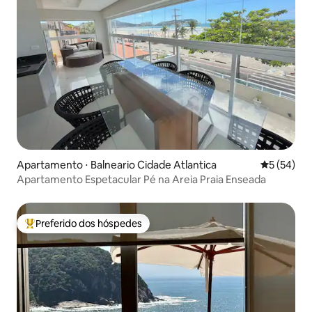
Apartamento ⋅ Balneario Cidade Atlantica
5 de uma a
5 (54)
Apartamento Espetacular Pé na Areia Praia Enseada
Preferido dos hóspedes
Entre os melhores preferidos dos hóspedes