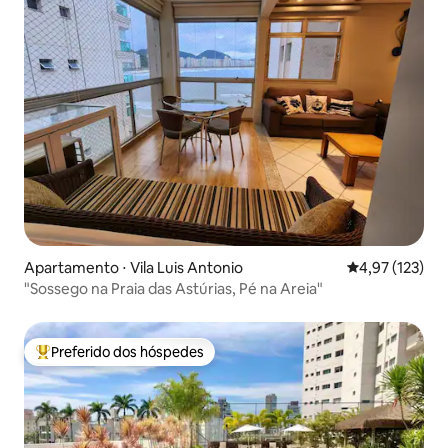
Apartamento ⋅ Vila Luis Antonio
4,97 de uma av
4,97 (123)
"Sossego na Praia das Astúrias, Pé na Areia"
Preferido dos hóspedes
Entre os melhores preferidos dos hóspedes