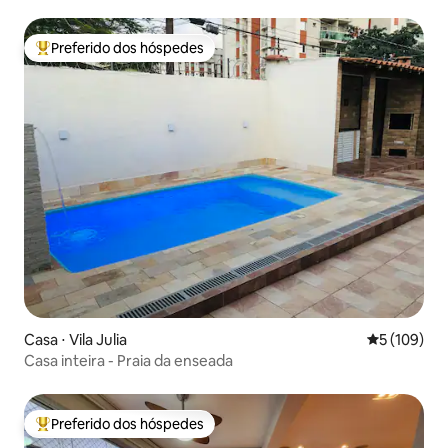
Preferido dos hóspedes
Entre os melhores preferidos dos hóspedes
Casa ⋅ Vila Julia
5 de uma av
5 (109)
Casa inteira - Praia da enseada
Preferido dos hóspedes
Entre os melhores preferidos dos hóspedes