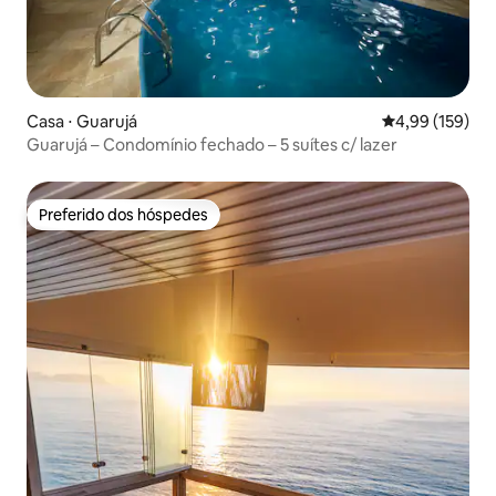
Casa ⋅ Guarujá
4,99 de uma av
4,99 (159)
Guarujá – Condomínio fechado – 5 suítes c/ lazer
Preferido dos hóspedes
Preferido dos hóspedes