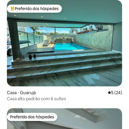
Preferido dos hóspedes
Entre os melhores preferidos dos hóspedes
Casa ⋅ Guarujá
5 de uma a
5 (24)
Casa alto padrão com 6 suítes
Preferido dos hóspedes
Preferido dos hóspedes