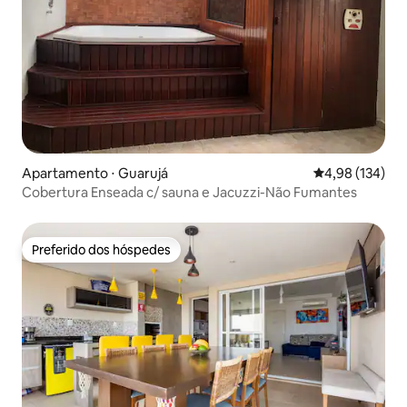
Apartamento ⋅ Guarujá
4,98 de uma av
4,98 (134)
Cobertura Enseada c/ sauna e Jacuzzi-Não Fumantes
Preferido dos hóspedes
Preferido dos hóspedes