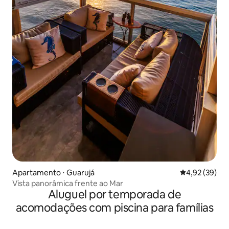
Apartamento ⋅ Guarujá
4,92 de uma a
4,92 (39)
Vista panorâmica frente ao Mar
Aluguel por temporada de
acomodações com piscina para famílias