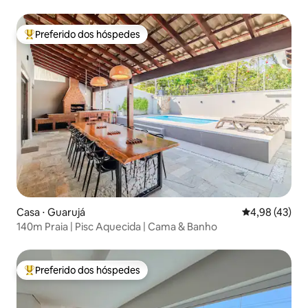
Preferido dos hóspedes
Entre os melhores preferidos dos hóspedes
Casa ⋅ Guarujá
4,98 de uma a
4,98 (43)
140m Praia | Pisc Aquecida | Cama & Banho
Preferido dos hóspedes
Entre os melhores preferidos dos hóspedes