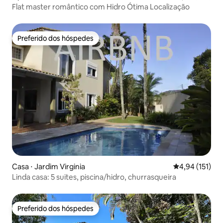
Flat master romântico com Hidro Ótima Localização
Preferido dos hóspedes
Preferido dos hóspedes
Casa ⋅ Jardim Virginia
4,94 de uma av
4,94 (151)
Linda casa: 5 suites, piscina/hidro, churrasqueira
Preferido dos hóspedes
Preferido dos hóspedes