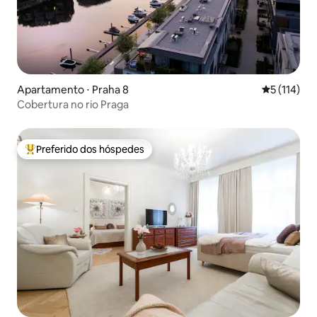
Apartamento ⋅ Praha 8
5 de uma av
5 (114)
Cobertura no rio Praga
Preferido dos hóspedes
Entre os melhores preferidos dos hóspedes