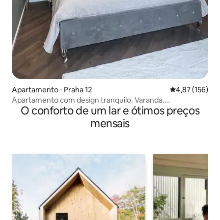
Apartamento ⋅ Praha 12
4,87 de uma av
4,87 (156)
Apartamento com design tranquilo. Varanda.
O conforto de um lar e ótimos preços
Estacionamento gratuito
mensais