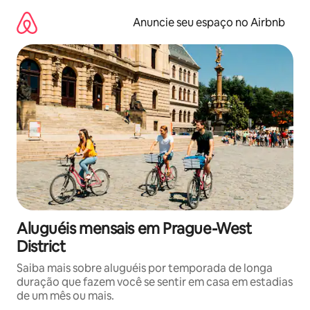
Pular
para
Anuncie seu espaço no Airbnb
o
conteúdo
Aluguéis mensais em Prague-West
District
Saiba mais sobre aluguéis por temporada de longa
duração que fazem você se sentir em casa em estadias
de um mês ou mais.