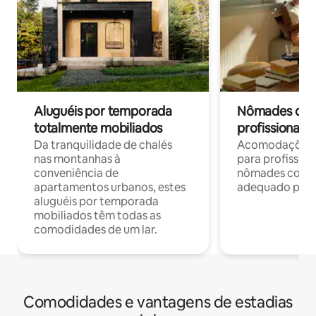
Aluguéis por temporada
Nômades digit
totalmente mobiliados
profissionais 
Da tranquilidade de chalés
Acomodações c
nas montanhas à
para profission
conveniência de
nômades com W
apartamentos urbanos, estes
adequado para 
aluguéis por temporada
mobiliados têm todas as
comodidades de um lar.
Comodidades e vantagens de estadias