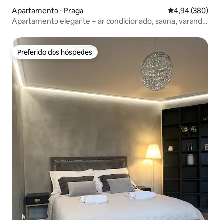
Apartamento ⋅ Praga
4,94 de uma ava
4,94 (380)
Apartamento elegante + ar condicionado, sauna, varanda
e garagem a 5' de distância
Preferido dos hóspedes
Preferido dos hóspedes