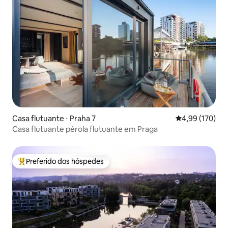
Casa flutuante ⋅ Praha 7
4,99 de uma av
4,99 (170)
Casa flutuante pérola flutuante em Praga
Preferido dos hóspedes
Entre os melhores preferidos dos hóspedes