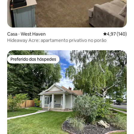
Casa ⋅ West Haven
4,97 de uma av
4,97 (140)
Hideaway Acre: apartamento privativo no porão
Preferido dos hóspedes
Preferido dos hóspedes