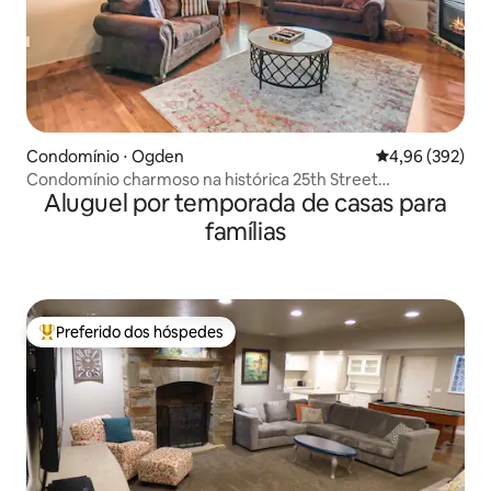
Condomínio ⋅ Ogden
4,96 de uma ava
4,96 (392)
Condomínio charmoso na histórica 25th Street
Aluguel por temporada de casas para
*Estacionamento
famílias
Preferido dos hóspedes
Entre os melhores preferidos dos hóspedes