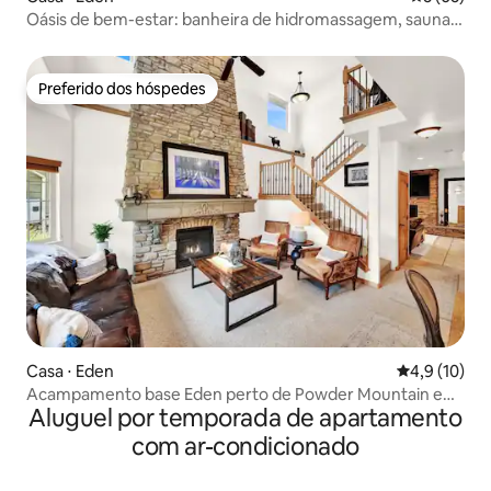
Oásis de bem-estar: banheira de hidromassagem, sauna,
imersão fria, vapor
Preferido dos hóspedes
Preferido dos hóspedes
Casa ⋅ Eden
4,9 de uma a
4,9 (10)
Acampamento base Eden perto de Powder Mountain e
Aluguel por temporada de apartamento
Snowbasin
com ar-condicionado