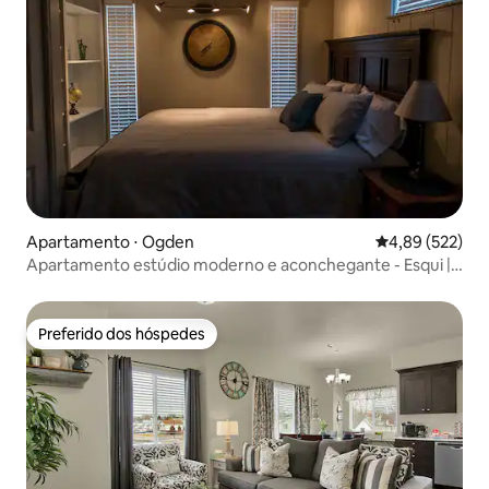
Apartamento ⋅ Ogden
4,89 de uma av
4,89 (522)
Apartamento estúdio moderno e aconchegante - Esqui |
HAFB | Weber State
Preferido dos hóspedes
Preferido dos hóspedes