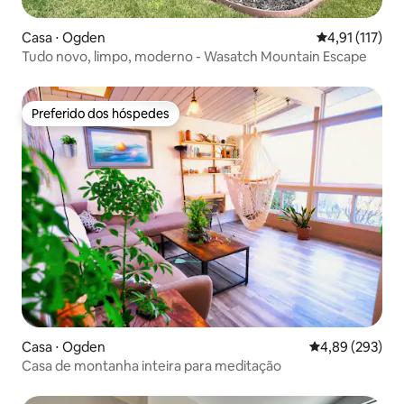
Casa ⋅ Ogden
4,91 de uma av
4,91 (117)
Tudo novo, limpo, moderno - Wasatch Mountain Escape
Preferido dos hóspedes
Preferido dos hóspedes
Casa ⋅ Ogden
4,89 de uma ava
4,89 (293)
Casa de montanha inteira para meditação