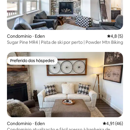
Condomínio ⋅ Eden
4,8 de uma 
4,8 (5)
Sugar Pine MR4 | Pista de ski por perto | Powder Mtn Biking
Preferido dos hóspedes
Preferido dos hóspedes
Condomínio ⋅ Eden
4,91 de uma a
4,91 (46)
Condomínio atualização e fácil acesso à banheira de