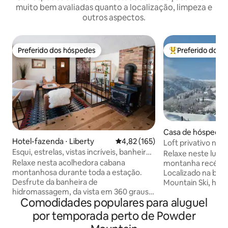
muito bem avaliadas quanto a localização, limpeza e
outros aspectos.
Preferido dos hóspedes
Preferido dos 
Preferido dos hóspedes
Entre os melhore
Casa de hóspedes
Hotel-fazenda ⋅ Liberty
4,82 de uma avaliação média de 
4,82 (165)
Loft privativo na
Esqui, estrelas, vistas incríveis, banheira
minutos do lago
Relaxe neste lugar
de hidromassagem, fazenda antiga
Relaxe nesta acolhedora cabana
montanha recém-c
montanhosa durante toda a estação.
Localizado na base
Desfrute da banheira de
Mountain Ski, há m
hidromassagem, da vista em 360 graus e
fazer. Dois outros
Comodidades populares para aluguel
observe as estrelas nesta Zona de Céu
esqui estão a men
Negro designada. O centro de Eden fica
distância. Durante
por temporada perto de Powder
a apenas 8 minutos de distância.
belo lago que fica