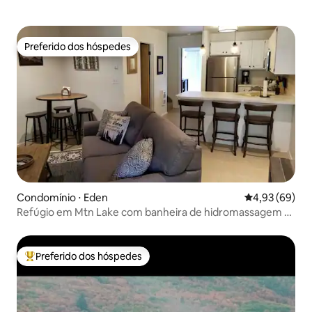
Preferido dos hóspedes
Preferido dos hóspedes
Condomínio ⋅ Eden
4,93 de uma a
4,93 (69)
Refúgio em Mtn Lake com banheira de hidromassagem e
sauna - 2 quartos/2 banheiros
Preferido dos hóspedes
Entre os melhores preferidos dos hóspedes