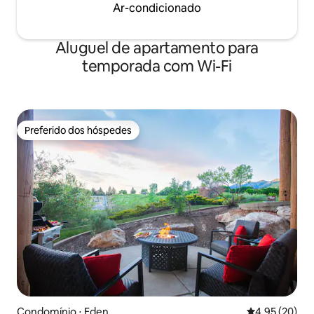
Ar-condicionado
Aluguel de apartamento para
temporada com Wi-Fi
Preferido dos hóspedes
Preferido dos hóspedes
Condomínio ⋅ Eden
4,95 de uma a
4,95 (20)