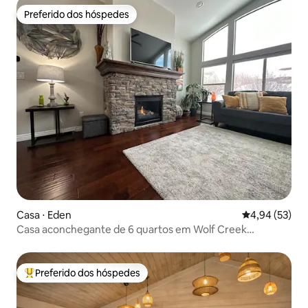
Preferido dos hóspedes
Preferido dos hóspedes
Casa ⋅ Eden
4,94 de uma a
4,94 (53)
Casa aconchegante de 6 quartos em Wolf Creek
Mountain
Preferido dos hóspedes
Entre os melhores preferidos dos hóspedes