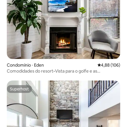
Condomínio ⋅ Eden
4,88 de uma av
4,88 (106)
Comodidades do resort•Vista para o golfe e as
montanhas•Neve fofa•Snowbasin
Superhost
Superhost