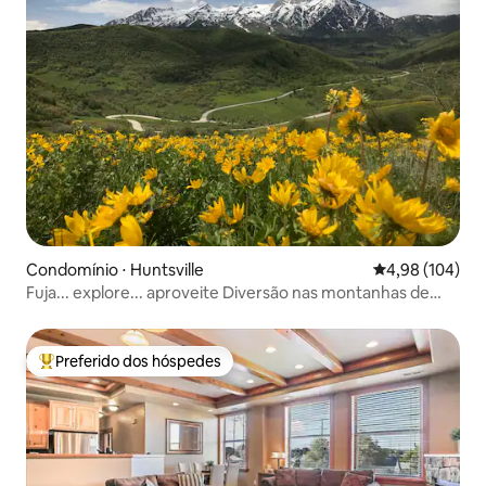
Condomínio ⋅ Huntsville
4,98 de uma av
4,98 (104)
Fuja... explore... aproveite Diversão nas montanhas de
Huntsville
Preferido dos hóspedes
Entre os melhores preferidos dos hóspedes