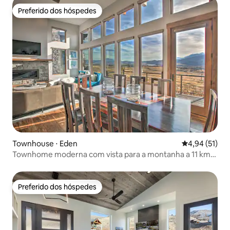
Preferido dos hóspedes
Preferido dos hóspedes
Townhouse ⋅ Eden
4,94 de uma a
4,94 (51)
Townhome moderna com vista para a montanha a 11 km
de resorts de esqui
Preferido dos hóspedes
Preferido dos hóspedes