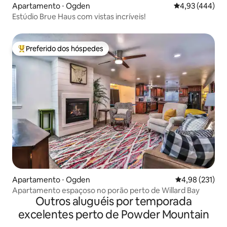
Apartamento ⋅ Ogden
4,93 de uma av
4,93 (444)
Estúdio Brue Haus com vistas incríveis!
Preferido dos hóspedes
Entre os melhores preferidos dos hóspedes
Apartamento ⋅ Ogden
4,98 de uma av
4,98 (231)
Apartamento espaçoso no porão perto de Willard Bay
Outros aluguéis por temporada
excelentes perto de Powder Mountain