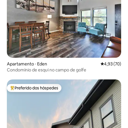
Apartamento ⋅ Eden
4,93 de uma a
4,93 (70)
Condomínio de esqui no campo de golfe
Preferido dos hóspedes
Entre os melhores preferidos dos hóspedes