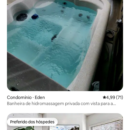
Condomínio ⋅ Eden
4,99 de uma a
4,99 (71)
Banheira de hidromassagem privada com vista para a
montanha
Preferido dos hóspedes
Preferido dos hóspedes