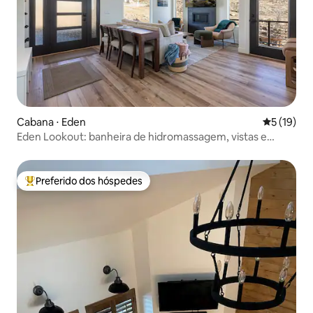
Cabana ⋅ Eden
5 de uma a
5 (19)
Eden Lookout: banheira de hidromassagem, vistas e
camas king!
Preferido dos hóspedes
Entre os melhores preferidos dos hóspedes