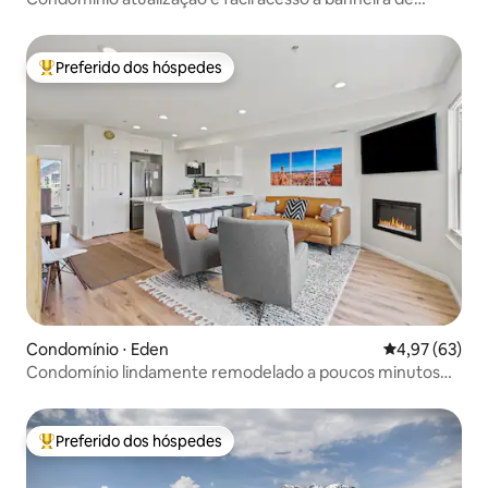
hidromassagem/piscina
Preferido dos hóspedes
Entre os melhores preferidos dos hóspedes
Condomínio ⋅ Eden
4,97 de uma a
4,97 (63)
Condomínio lindamente remodelado a poucos minutos
de POW/BASIN
Preferido dos hóspedes
Entre os melhores preferidos dos hóspedes