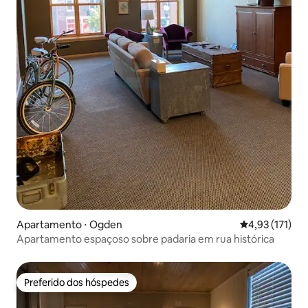
Apartamento ⋅ Ogden
4,93 de uma av
4,93 (171)
Apartamento espaçoso sobre padaria em rua histórica
Preferido dos hóspedes
Preferido dos hóspedes