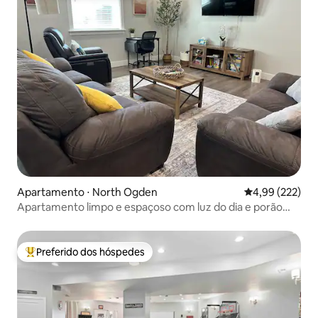
Apartamento ⋅ North Ogden
4,99 de uma av
4,99 (222)
Apartamento limpo e espaçoso com luz do dia e porão
perto das montanhas
Preferido dos hóspedes
Entre os melhores preferidos dos hóspedes