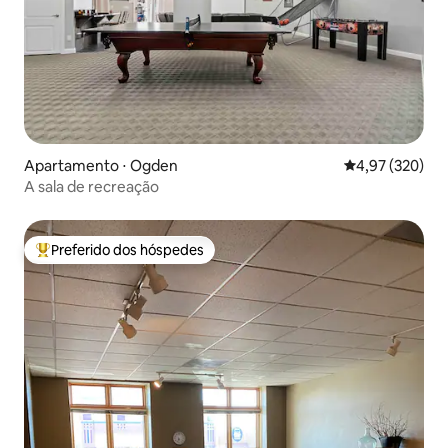
Apartamento ⋅ Ogden
4,97 de uma av
4,97 (320)
A sala de recreação
Preferido dos hóspedes
Entre os melhores preferidos dos hóspedes