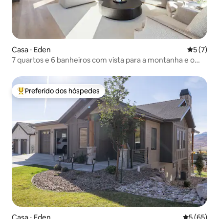
Casa ⋅ Eden
5 de uma 
5 (7)
7 quartos e 6 banheiros com vista para a montanha e o
lago
Preferido dos hóspedes
Entre os melhores preferidos dos hóspedes
Casa ⋅ Eden
5 de uma a
5 (65)