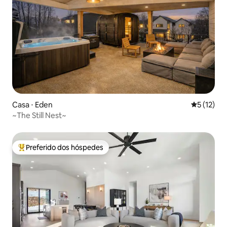
Casa ⋅ Eden
5 de uma a
5 (12)
~The Still Nest~
Preferido dos hóspedes
Entre os melhores preferidos dos hóspedes