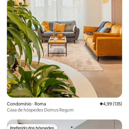
Condomínio ⋅ Roma
4,99 de uma av
4,99 (135)
Casa de hóspedes Domus Regum
Preferido dos hóspedes