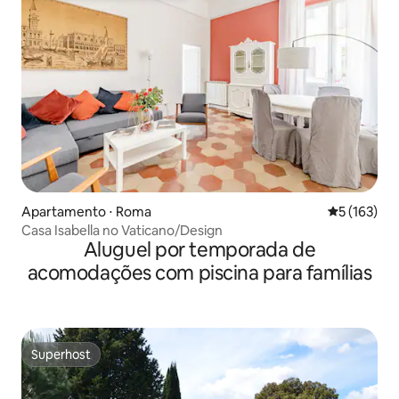
Apartamento ⋅ Roma
5 de uma av
5 (163)
Casa Isabella no Vaticano/Design
Aluguel por temporada de
acomodações com piscina para famílias
Superhost
Superhost