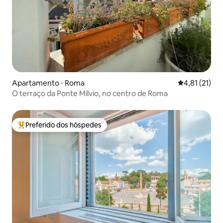
Apartamento ⋅ Roma
4,81 de uma a
4,81 (21)
O terraço da Ponte Milvio, no centro de Roma
Preferido dos hóspedes
Entre os melhores preferidos dos hóspedes