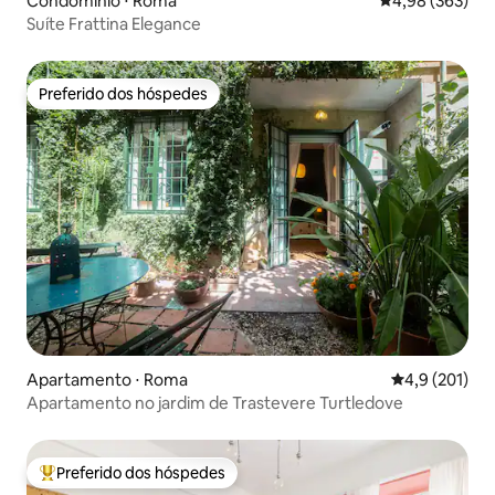
Condomínio ⋅ Roma
4,98 de uma ava
4,98 (363)
Suíte Frattina Elegance
Preferido dos hóspedes
Preferido dos hóspedes
Apartamento ⋅ Roma
4,9 de uma av
4,9 (201)
Apartamento no jardim de Trastevere Turtledove
Preferido dos hóspedes
Entre os melhores preferidos dos hóspedes