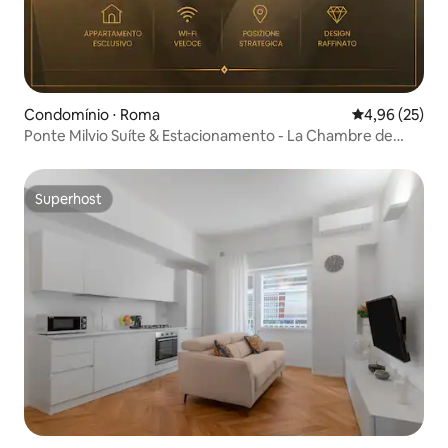
Condomínio ⋅ Roma
4,96 de uma a
4,96 (25)
Ponte Milvio Suíte & Estacionamento - La Chambre de
Sophie
Superhost
Superhost