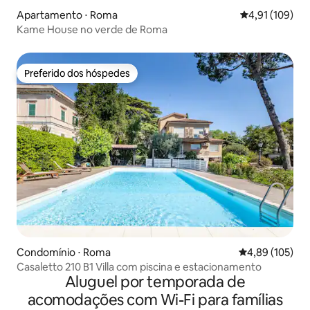
Apartamento ⋅ Roma
4,91 de uma av
4,91 (109)
Kame House no verde de Roma
Preferido dos hóspedes
Preferido dos hóspedes
Condomínio ⋅ Roma
4,89 de uma av
4,89 (105)
Casaletto 210 B1 Villa com piscina e estacionamento
Aluguel por temporada de
acomodações com Wi-Fi para famílias