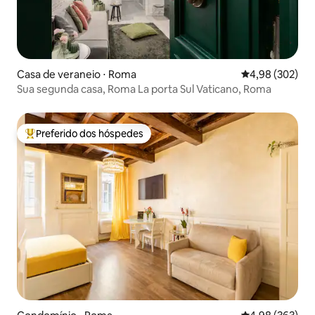
Casa de veraneio ⋅ Roma
4,98 de uma ava
4,98 (302)
Sua segunda casa, Roma La porta Sul Vaticano, Roma
Preferido dos hóspedes
Entre os melhores preferidos dos hóspedes