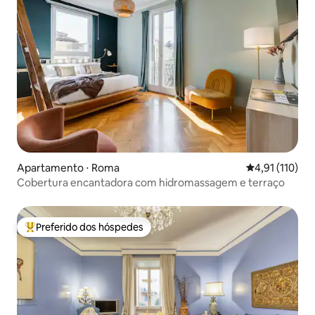
Apartamento ⋅ Roma
4,91 de uma av
4,91 (110)
Cobertura encantadora com hidromassagem e terraço
Preferido dos hóspedes
Entre os melhores preferidos dos hóspedes