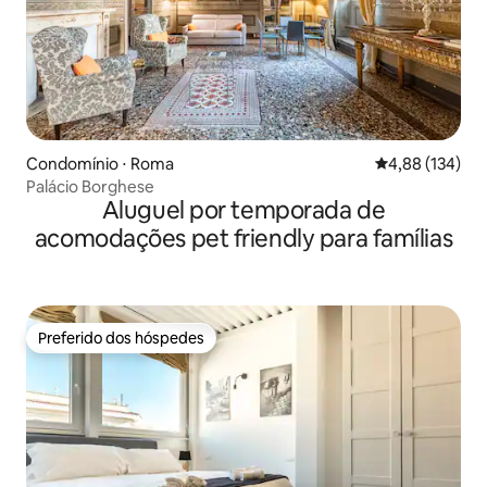
Condomínio ⋅ Roma
4,88 de uma av
4,88 (134)
Palácio Borghese
Aluguel por temporada de
acomodações pet friendly para famílias
Preferido dos hóspedes
Preferido dos hóspedes