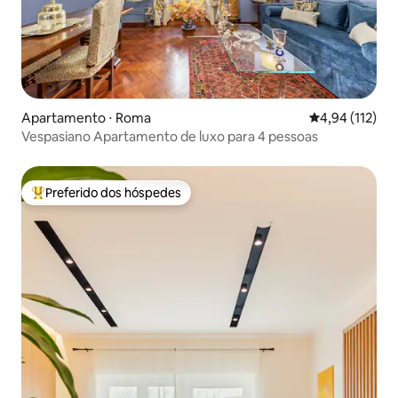
Apartamento ⋅ Roma
4,94 de uma av
4,94 (112)
Vespasiano Apartamento de luxo para 4 pessoas
Preferido dos hóspedes
Entre os melhores preferidos dos hóspedes