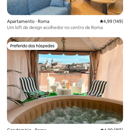
Apartamento ⋅ Roma
4,99 de uma av
4,99 (149)
Um loft de design acolhedor no centro de Roma
Preferido dos hóspedes
Preferido dos hóspedes