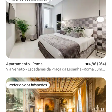
Preferido dos hóspedes
Apartamento ⋅ Roma
4,86 de uma ava
4,86 (264)
Via Veneto - Escadarias da Praça da Espanha -Roma Luma
Suite 29
Preferido dos hóspedes
Preferido dos hóspedes