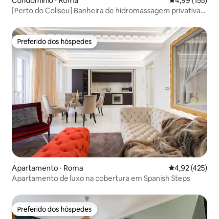
Condomínio ⋅ Roma
4,99 de uma av
4,99 (155)
[Perto do Coliseu] Banheira de hidromassagem privativa,
terraço e vista
Preferido dos hóspedes
Preferido dos hóspedes
Apartamento ⋅ Roma
4,92 de uma av
4,92 (425)
Apartamento de luxo na cobertura em Spanish Steps
Preferido dos hóspedes
Preferido dos hóspedes