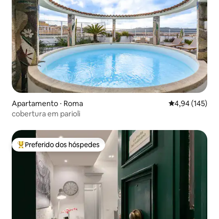
Apartamento ⋅ Roma
4,94 de uma av
4,94 (145)
cobertura em parioli
Preferido dos hóspedes
Entre os melhores preferidos dos hóspedes