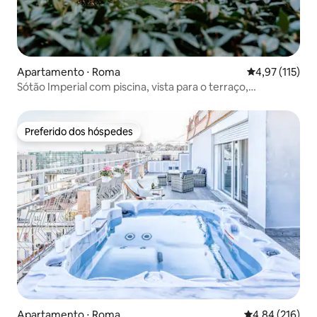
Apartamento ⋅ Roma
4,97 de uma av
4,97 (115)
Sótão Imperial com piscina, vista para o terraço,
Trastevere
Preferido dos hóspedes
Preferido dos hóspedes
Apartamento ⋅ Roma
4,84 de uma av
4,84 (216)