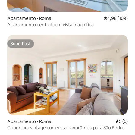
Apartamento ⋅ Roma
4,98 de uma av
4,98 (109)
Apartamento central com vista magnífica
Superhost
Superhost
Apartamento ⋅ Roma
5 de uma 
5 (5)
Cobertura vintage com vista panorâmica para São Pedro