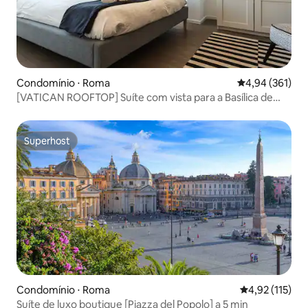
Condomínio ⋅ Roma
4,94 de uma av
4,94 (361)
[VATICAN ROOFTOP] Suíte com vista para a Basílica de
São Pedro
Superhost
Superhost
Condomínio ⋅ Roma
4,92 de uma av
4,92 (115)
Suíte de luxo boutique [Piazza del Popolo] a 5 min