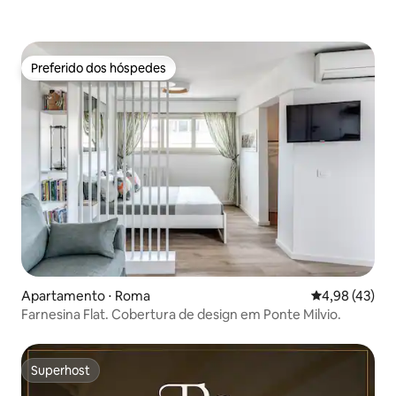
Preferido dos hóspedes
Preferido dos hóspedes
Apartamento ⋅ Roma
4,98 de uma a
4,98 (43)
Farnesina Flat. Cobertura de design em Ponte Milvio.
Superhost
Superhost