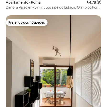
Apartamento ⋅ Roma
4,78 de uma 
4,78 (9)
Dimora Valadier - 5 minutos a pé do Estádio Olímpico Foro
Italico
Preferido dos hóspedes
Preferido dos hóspedes