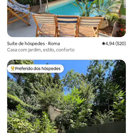
Suíte de hóspedes ⋅ Roma
4,94 de uma ava
4,94 (520)
Casa com jardim, estilo, conforto
Preferido dos hóspedes
Entre os melhores preferidos dos hóspedes