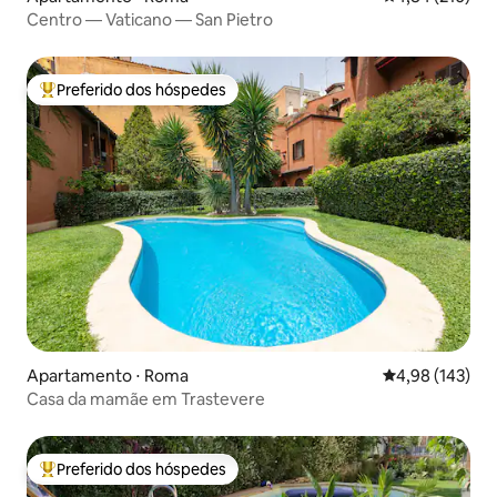
Centro — Vaticano — San Pietro
Preferido dos hóspedes
Entre os melhores preferidos dos hóspedes
Apartamento ⋅ Roma
4,98 de uma av
4,98 (143)
Casa da mamãe em Trastevere
Preferido dos hóspedes
Entre os melhores preferidos dos hóspedes