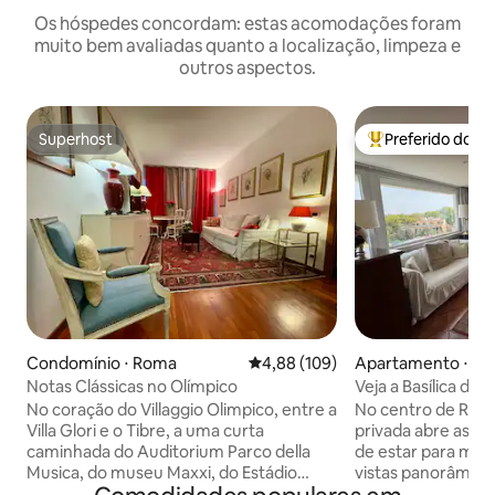
Os hóspedes concordam: estas acomodações foram
muito bem avaliadas quanto a localização, limpeza e
outros aspectos.
Superhost
Preferido dos 
Superhost
Entre os melhore
Condomínio ⋅ Roma
4,88 de uma avaliação média de 
4,88 (109)
Apartamento ⋅ R
Notas Clássicas no Olímpico
Veja a Basílica de
terraço no centr
No coração do Villaggio Olimpico, entre a
No centro de Rom
Villa Glori e o Tibre, a uma curta
privada abre as p
caminhada do Auditorium Parco della
de estar para maxi
Musica, do museu Maxxi, do Estádio
vistas panorâmica
Olímpico e do Foro Italico, mas também
da Basílica de São