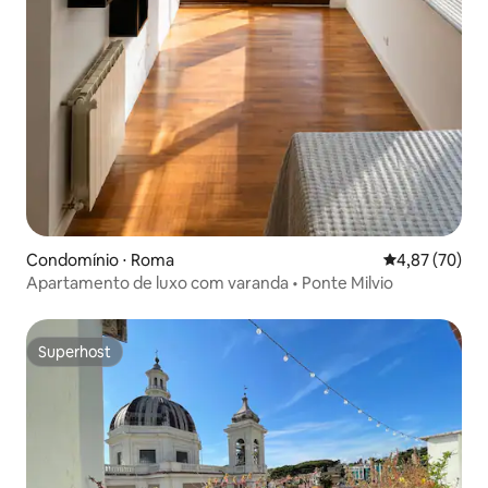
Condomínio ⋅ Roma
4,87 de uma a
4,87 (70)
Apartamento de luxo com varanda • Ponte Milvio
Superhost
Superhost