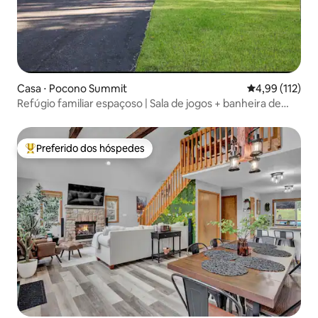
Casa ⋅ Pocono Summit
4,99 de uma av
4,99 (112)
Refúgio familiar espaçoso | Sala de jogos + banheira de
hidromassagem + sauna
Preferido dos hóspedes
Entre os melhores preferidos dos hóspedes