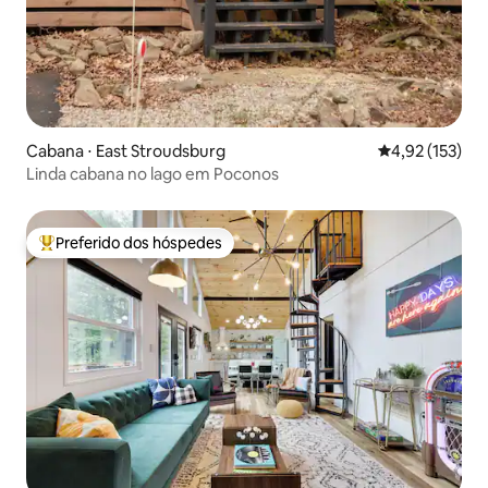
Cabana ⋅ East Stroudsburg
4,92 de uma av
4,92 (153)
Linda cabana no lago em Poconos
Preferido dos hóspedes
Entre os melhores preferidos dos hóspedes