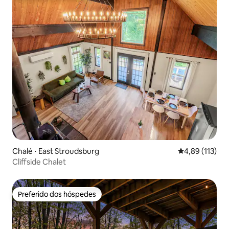
Chalé ⋅ East Stroudsburg
4,89 de uma av
4,89 (113)
Cliffside Chalet
Preferido dos hóspedes
Preferido dos hóspedes