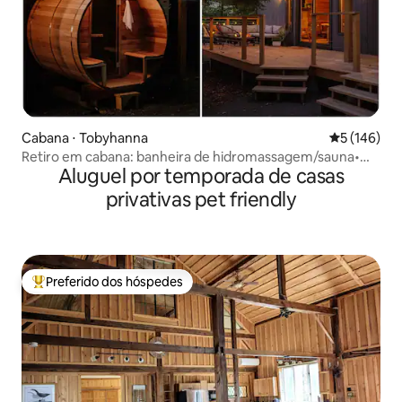
Cabana ⋅ Tobyhanna
5 de uma av
5 (146)
Retiro em cabana: banheira de hidromassagem/sauna•
Aluguel por temporada de casas
Piscina/lago/caiaques
privativas pet friendly
Preferido dos hóspedes
Entre os melhores preferidos dos hóspedes