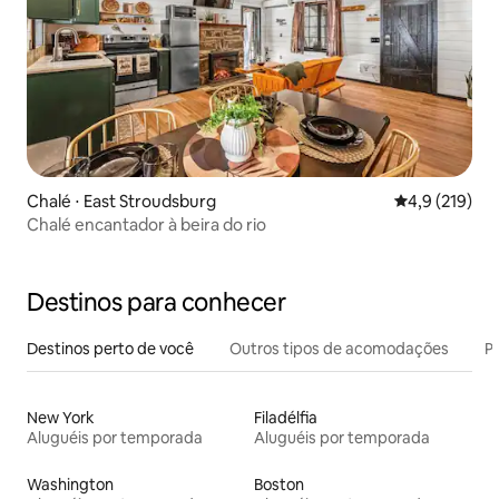
Chalé ⋅ East Stroudsburg
4,9 de uma av
4,9 (219)
Chalé encantador à beira do rio
Destinos para conhecer
Destinos perto de você
Outros tipos de acomodações
Pr
New York
Filadélfia
Aluguéis por temporada
Aluguéis por temporada
Washington
Boston