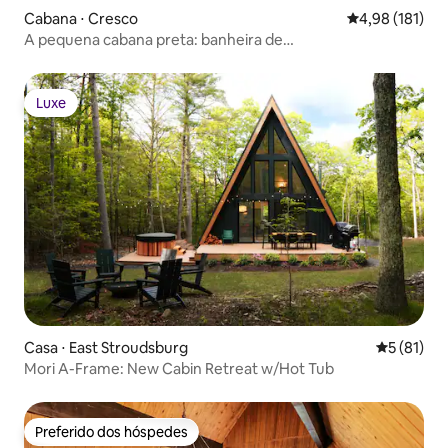
Cabana ⋅ Cresco
4,98 de uma av
4,98 (181)
A pequena cabana preta: banheira de
hidromassagem/bacia de água fria/sauna
Luxe
Luxe
Casa ⋅ East Stroudsburg
5 de uma a
5 (81)
Mori A-Frame: New Cabin Retreat w/Hot Tub
Preferido dos hóspedes
Preferido dos hóspedes