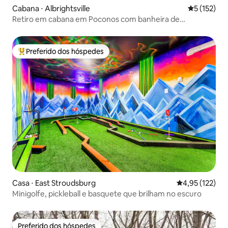
Cabana ⋅ Albrightsville
5 de uma av
5 (152)
Retiro em cabana em Poconos com banheira de
hidromassagem e lareira
Preferido dos hóspedes
Entre os melhores preferidos dos hóspedes
Casa ⋅ East Stroudsburg
4,95 de uma av
4,95 (122)
Minigolfe, pickleball e basquete que brilham no escuro
Preferido dos hóspedes