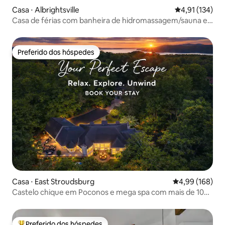
Casa ⋅ Albrightsville
4,91 de uma av
4,91 (134)
Casa de férias com banheira de hidromassagem/sauna e
sala de jogos
Preferido dos hóspedes
Preferido dos hóspedes
Casa ⋅ East Stroudsburg
4,99 de uma av
4,99 (168)
Castelo chique em Poconos e mega spa com mais de 10
piscinas
Preferido dos hóspedes