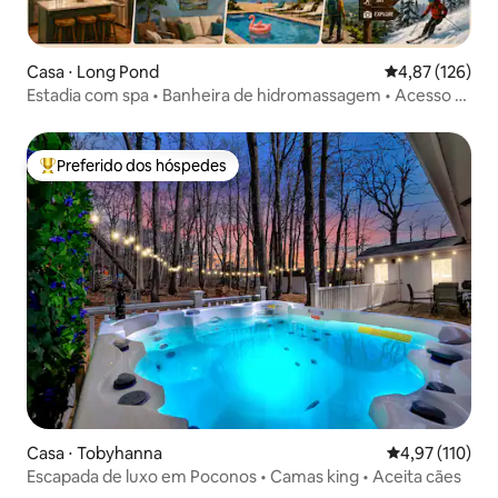
Casa ⋅ Long Pond
4,87 de uma av
4,87 (126)
Estadia com spa • Banheira de hidromassagem • Acesso à
piscina/ao lago • Sala de jogos
Preferido dos hóspedes
Entre os melhores preferidos dos hóspedes
Casa ⋅ Tobyhanna
4,97 de uma av
4,97 (110)
Escapada de luxo em Poconos • Camas king • Aceita cães