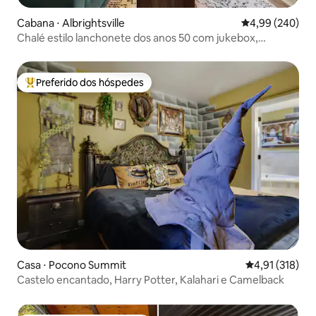
Cabana ⋅ Albrightsville
4,99 de uma ava
4,99 (240)
Chalé estilo lanchonete dos anos 50 com jukebox,
banheira de hidromassagem e amplo deck!
Preferido dos hóspedes
Entre os melhores preferidos dos hóspedes
Casa ⋅ Pocono Summit
4,91 de uma av
4,91 (318)
Castelo encantado, Harry Potter, Kalahari e Camelback