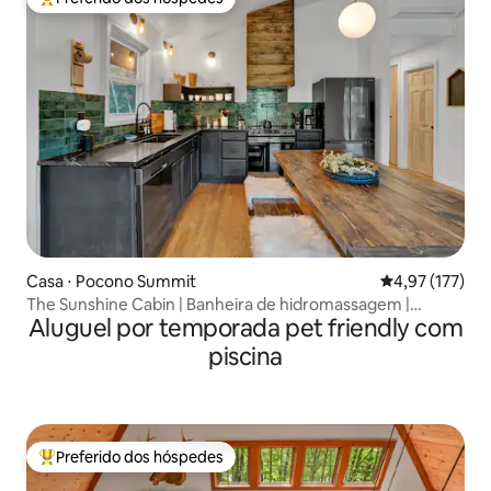
Entre os melhores preferidos dos hóspedes
Casa ⋅ Pocono Summit
4,97 de uma av
4,97 (177)
The Sunshine Cabin | Banheira de hidromassagem |
Aluguel por temporada pet friendly com
Fogueira
piscina
Preferido dos hóspedes
Entre os melhores preferidos dos hóspedes