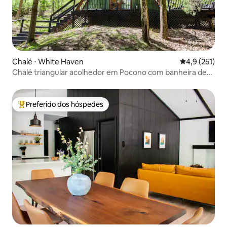
Chalé ⋅ White Haven
4,9 de uma av
4,9 (251)
Chalé triangular acolhedor em Pocono com banheira de
hidromassagem
Preferido dos hóspedes
Entre os melhores preferidos dos hóspedes