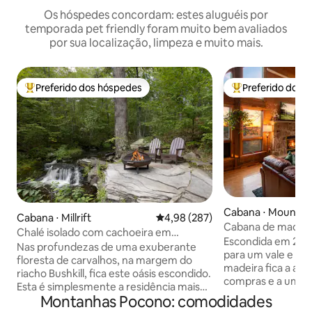
Os hóspedes concordam: estes aluguéis por
temporada pet friendly foram muito bem avaliados
por sua localização, limpeza e muito mais.
Preferido dos hóspedes
Preferido dos 
Entre os melhores preferidos dos hóspedes
Entre os melhore
Cabana ⋅ Mount P
Cabana ⋅ Millrift
4,98 de uma avaliação média de 
4,98 (287)
Cabana de madeira
Chalé isolado com cachoeira em
Poconos| Vistas, b
Escondida em 2 ac
Swiftwater Acres
Nas profundezas de uma exuberante
hidromassagem e s
para um vale e ria
floresta de carvalhos, na margem do
madeira fica a ap
riacho Bushkill, fica este oásis escondido.
compras e a uma c
Esta é simplesmente a residência mais
carro de Camelbac
Montanhas Pocono: comodidades
privada de toda a área. Situado a poucos
Wolf Lodge. Muito