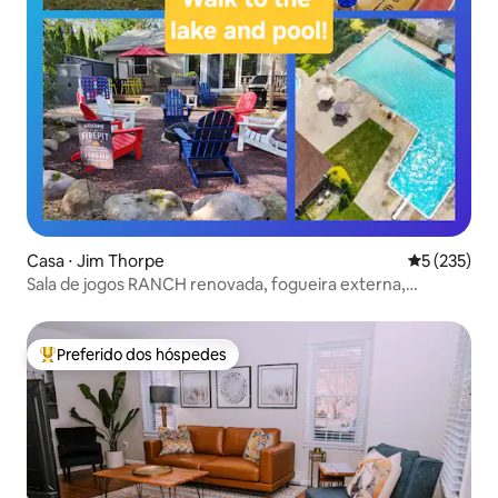
Casa ⋅ Jim Thorpe
5 de uma av
5 (235)
Sala de jogos RANCH renovada, fogueira externa,
bicicletas, caiaques!
Preferido dos hóspedes
Entre os melhores preferidos dos hóspedes