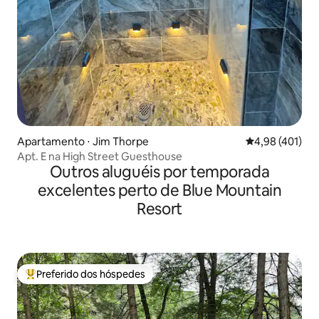
Apartamento ⋅ Jim Thorpe
4,98 de uma av
4,98 (401)
Apt. E na High Street Guesthouse
Outros aluguéis por temporada
excelentes perto de Blue Mountain
Resort
Preferido dos hóspedes
Entre os melhores preferidos dos hóspedes