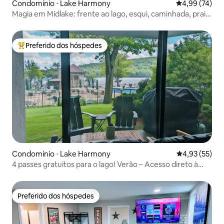
Condomínio ⋅ Lake Harmony
4,99 de uma a
4,99 (74)
Magia em Midlake: frente ao lago, esqui, caminhada, praia,
piscina
Preferido dos hóspedes
Entre os melhores preferidos dos hóspedes
Condomínio ⋅ Lake Harmony
4,93 de uma a
4,93 (55)
4 passes gratuitos para o lago! Verão – Acesso direto à
piscina!
Preferido dos hóspedes
Preferido dos hóspedes