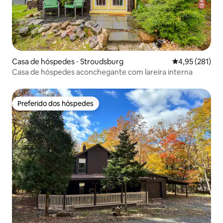
Casa de hóspedes ⋅ Stroudsburg
4,95 de uma av
4,95 (281)
Casa de hóspedes aconchegante com lareira interna
Preferido dos hóspedes
Preferido dos hóspedes