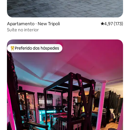
Apartamento ⋅ New Tripoli
4,97 de uma av
4,97 (173)
Suíte no interior
Preferido dos hóspedes
Entre os melhores preferidos dos hóspedes