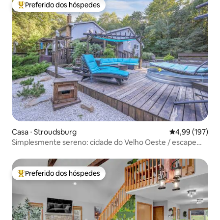
Preferido dos hóspedes
Entre os melhores preferidos dos hóspedes
Casa ⋅ Stroudsburg
4,99 de uma av
4,99 (197)
Simplesmente sereno: cidade do Velho Oeste / escape
room / 1,6 hectares
Preferido dos hóspedes
Entre os melhores preferidos dos hóspedes