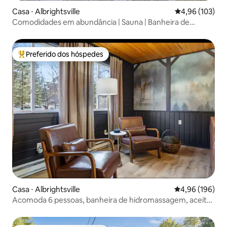
Casa ⋅ Albrightsville
4,96 de uma av
4,96 (103)
Comodidades em abundância | Sauna | Banheira de
hidromassagem | Piscina | Fogueira
Preferido dos hóspedes
Entre os melhores preferidos dos hóspedes
Casa ⋅ Albrightsville
4,96 de uma av
4,96 (196)
Acomoda 6 pessoas, banheira de hidromassagem, aceita
animais de estimação, lagos e piscina