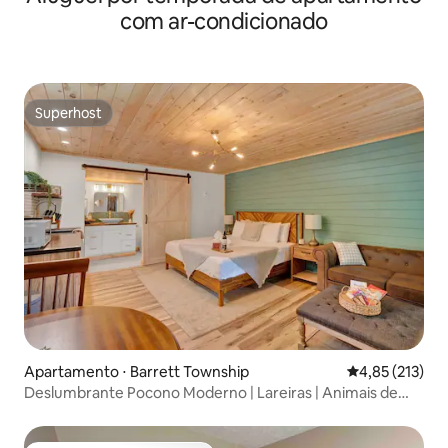
com ar-condicionado
Superhost
Superhost
Apartamento ⋅ Barrett Township
4,85 de uma av
4,85 (213)
Deslumbrante Pocono Moderno | Lareiras | Animais de
estimação permitidos