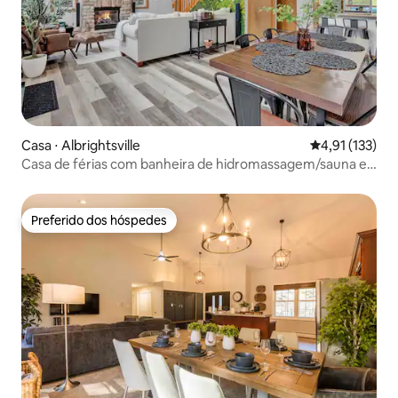
Casa ⋅ Albrightsville
4,91 de uma av
4,91 (133)
Casa de férias com banheira de hidromassagem/sauna e
sala de jogos
Preferido dos hóspedes
Preferido dos hóspedes