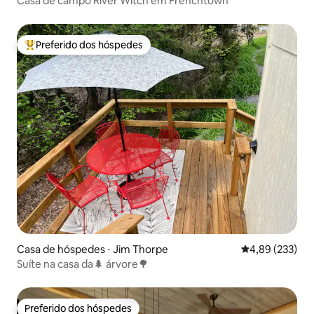
Casa de campo River Witch em Frenchtown
Preferido dos hóspedes
Entre os melhores preferidos dos hóspedes
Casa de hóspedes ⋅ Jim Thorpe
4,89 de uma av
4,89 (233)
Suíte na casa da🌲 árvore🌳
Preferido dos hóspedes