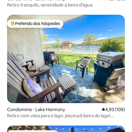
Retiro tranquilo, serenidade à beira d'água
Preferido dos hóspedes
Entre os melhores preferidos dos hóspedes
Condomínio ⋅ Lake Harmony
4,93 de uma av
4,93 (109)
Retiro com vista para o lago: piscina/à beira do lago!
Banheira de hidromassagem, pista de corrida