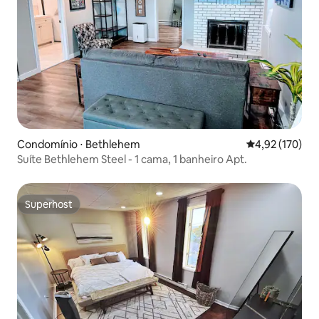
Condomínio ⋅ Bethlehem
4,92 de uma av
4,92 (170)
Suíte Bethlehem Steel - 1 cama, 1 banheiro Apt.
Superhost
Superhost