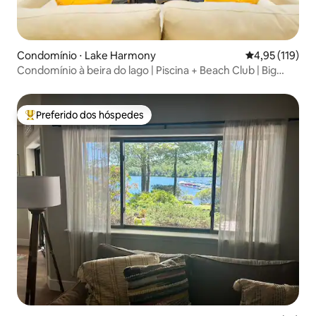
Condomínio ⋅ Lake Harmony
4,95 de uma av
4,95 (119)
Condomínio à beira do lago | Piscina + Beach Club | Big
Boulder
Preferido dos hóspedes
Entre os melhores preferidos dos hóspedes