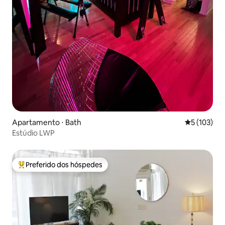
Apartamento ⋅ Bath
5 de uma av
5 (103)
Estúdio LWP
Preferido dos hóspedes
Entre os melhores preferidos dos hóspedes