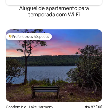
Aluguel de apartamento para
temporada com Wi-Fi
Preferido dos hóspedes
Entre os melhores preferidos dos hóspedes
Condomínio ⋅ Lake Harmony
4,87 de uma a
4,87 (30)