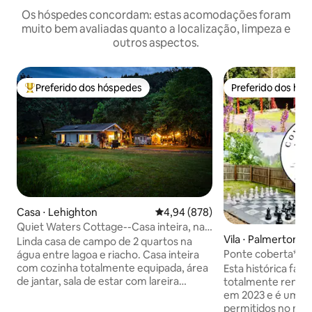
Os hóspedes concordam: estas acomodações foram
muito bem avaliadas quanto a localização, limpeza e
outros aspectos.
Preferido dos hóspedes
Preferido dos hó
Entre os melhores preferidos dos hóspedes
Preferido dos hó
Casa ⋅ Lehighton
4,94 de uma avaliação média de 5
4,94 (878)
Quiet Waters Cottage--Casa inteira, na
Vila ⋅ Palmerton
água!
Linda casa de campo de 2 quartos na
Ponte coberta*Esq
água entre lagoa e riacho. Casa inteira
Mountain*Banheir
com cozinha totalmente equipada, área
Esta histórica faze
hidromassagem*Ca
de jantar, sala de estar com lareira
totalmente renova
elétricos
elétrica, áreas de trabalho com internet
em 2023 e é um do
de alta velocidade, livros, jogos e TV
permitidos no muni