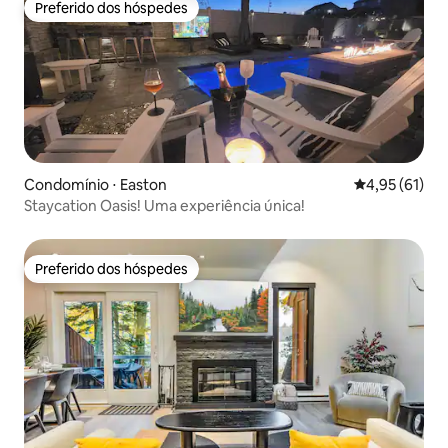
Preferido dos hóspedes
Preferido dos hóspedes
Condomínio ⋅ Easton
4,95 de uma a
4,95 (61)
Staycation Oasis! Uma experiência única!
Preferido dos hóspedes
Preferido dos hóspedes