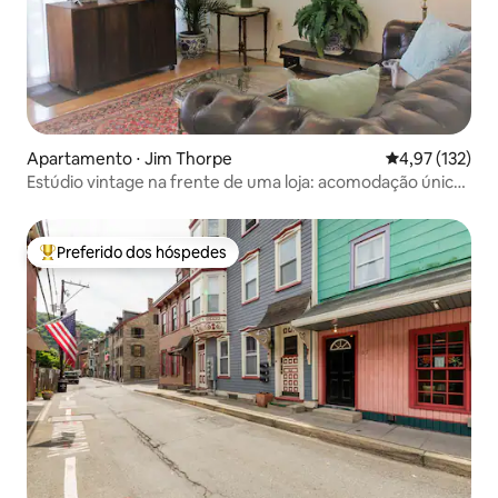
Apartamento ⋅ Jim Thorpe
4,97 de uma av
4,97 (132)
Estúdio vintage na frente de uma loja: acomodação única
e charmosa
Preferido dos hóspedes
Entre os melhores preferidos dos hóspedes