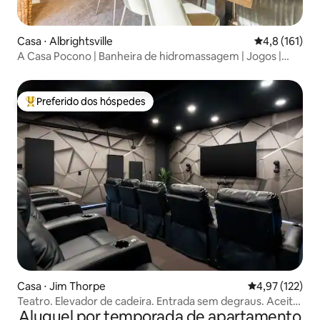
Casa ⋅ Albrightsville
4,8 de uma av
4,8 (161)
A Casa Pocono | Banheira de hidromassagem | Jogos |
Acesso ao lago
Preferido dos hóspedes
Entre os melhores preferidos dos hóspedes
Casa ⋅ Jim Thorpe
4,97 de uma av
4,97 (122)
Teatro. Elevador de cadeira. Entrada sem degraus. Aceita
Aluguel por temporada de apartamento
animais de estimação!