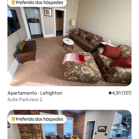
Preferido dos hóspedes
Entre os melhores preferidos dos hóspedes
Apartamento ⋅ Lehighton
4,91 de uma av
4,91 (137)
Suíte Parkview 2
Preferido dos hóspedes
Entre os melhores preferidos dos hóspedes