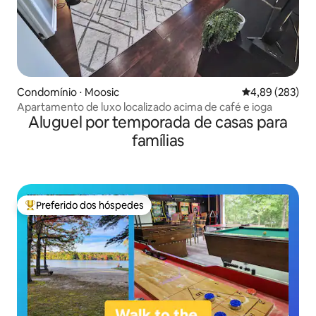
Condomínio ⋅ Moosic
4,89 de uma ava
4,89 (283)
Apartamento de luxo localizado acima de café e ioga
Aluguel por temporada de casas para
famílias
Preferido dos hóspedes
Entre os melhores preferidos dos hóspedes