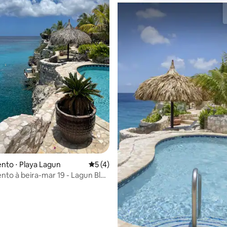
média de 5, 34 avaliações
to ⋅ Playa Lagun
5 de uma avaliação média de 5, 4 avalia
5 (4)
to à beira-mar 19 - Lagun Blou
uraçao