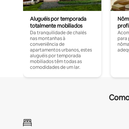
Aluguéis por temporada
Nôma
totalmente mobiliados
profi
Da tranquilidade de chalés
Acom
nas montanhas à
para 
conveniência de
nôma
apartamentos urbanos, estes
adequ
aluguéis por temporada
mobiliados têm todas as
comodidades de um lar.
Comod