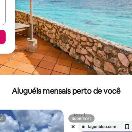
Aluguéis mensais perto de você
st
Superhost
st
Superhost