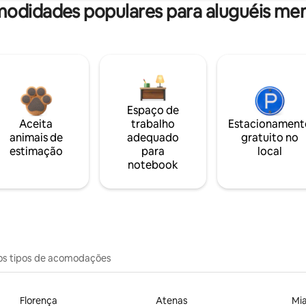
odidades populares para aluguéis men
Espaço de
Aceita
trabalho
Estacionament
animais de
adequado
gratuito no
estimação
para
local
notebook
os tipos de acomodações
Florença
Atenas
Mi