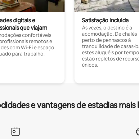
des digitais e
Satisfação incluída
ssionais que viajam
Às vezes, o destino é a
acomodação. De chalés
odações confortáveis
perto de penhascos à
profissionais remotos e
tranquilidade de casas-b
des com Wi-Fi e espaço
estes aluguéis por temp
ado para trabalho.
estão repletos de recurs
únicos.
idades e vantagens de estadias mais 