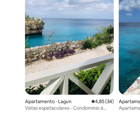
Apartamento ⋅ Lagun
4,85 de uma avaliação 
4,85 (34)
Apartamen
Vistas espetaculares - Condomínio à
Apartamen
beira-mar @ Lagun Beach
Resort, C