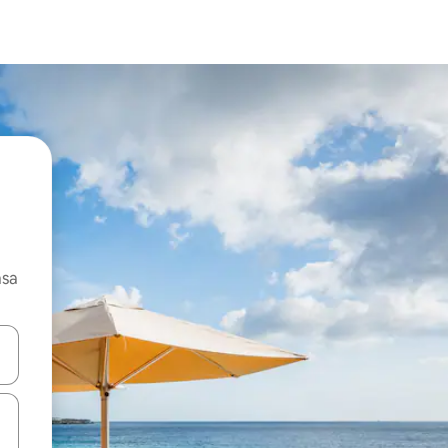
asa
ore-os usando as seta para cima e para baixo do teclado ou tocando e