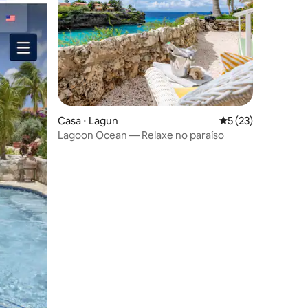
Casa ⋅ Lagun
5 de uma avaliação
5 (23)
Lagoon Ocean — Relaxe no paraíso
ções