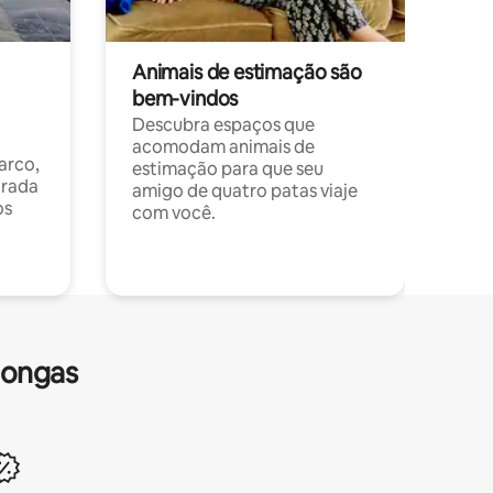
Animais de estimação são
bem-vindos
Descubra espaços que
acomodam animais de
arco,
estimação para que seu
orada
amigo de quatro patas viaje
os
com você.
longas