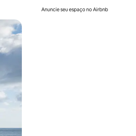
Anuncie seu espaço no Airbnb
 deslizando o dedo na tela.