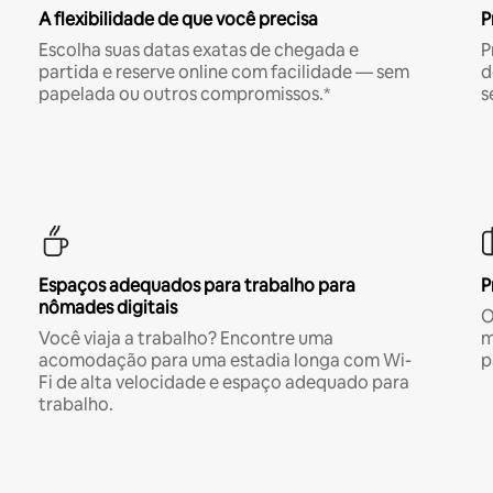
A flexibilidade de que você precisa
P
Escolha suas datas exatas de chegada e
P
partida e reserve online com facilidade — sem
d
papelada ou outros compromissos.*
s
Espaços adequados para trabalho para
P
nômades digitais
O
Você viaja a trabalho? Encontre uma
m
acomodação para uma estadia longa com Wi-
p
Fi de alta velocidade e espaço adequado para
trabalho.