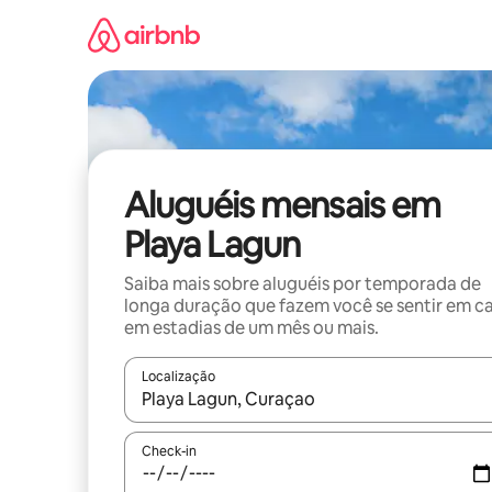
Pular
para
o
conteúdo
Aluguéis mensais em
Playa Lagun
Saiba mais sobre aluguéis por temporada de
longa duração que fazem você se sentir em c
em estadias de um mês ou mais.
Localização
Quando os resultados estiverem disponíveis, expl
Check-in