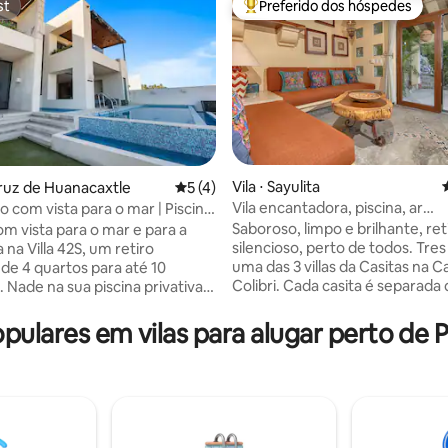
st
Preferido dos hóspedes
st
Entre os melhores preferidos d
Vila ⋅ Sayulita
 Cruz de Huanacaxtle
5 de uma avaliação média de 5, 4 avalia
5 (4)
Vila encantadora, piscina, ar
xo com vista para o mar | Piscina
média de 5, 68 avaliações
condicionado, 5 minutos a pé d
+ Beach Club
Saboroso, limpo e brilhante, ret
m vista para o mar e para a
cidade/praia
silencioso, perto de todos. Tre
na Villa 42S, um retiro
uma das 3 villas da Casitas na C
de 4 quartos para até 10
Colibri. Cada casita é separada
 Nade na sua piscina privativa
e cada uma tem sua própria en
 reúna-se nas áreas de estar
terraço privativos. Tres Palmas
s e desfrute do acesso ao
lares em vilas para alugar perto de Pl
estúdio de 1 quarto, um espaço
each Club. Cinco camas king,
para 2 pessoas ou casal com um
os e 1 lavabo, uma cozinha
Cama Queen Size, área de esta
 Wi-Fi rápido, Smart TVs, ar-
sofás, cozinha totalmente equ
ado, lavanderia, água purificada
fogão, geladeira de tamanho c
namento para dois veículos
micro-ondas, todos os utensílio
 estadias em grupo