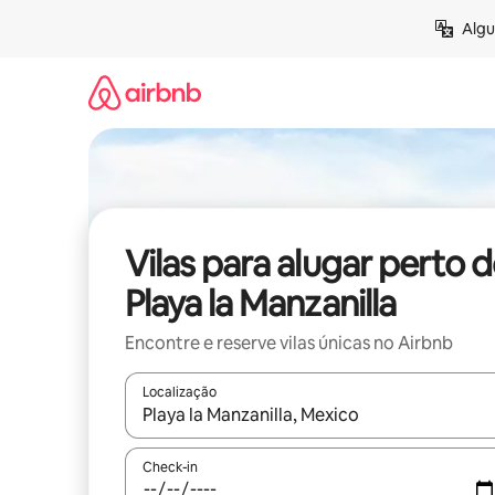
Pular
Algu
para
o
conteúdo
Vilas para alugar perto 
Playa la Manzanilla
Encontre e reserve vilas únicas no Airbnb
Localização
Quando os resultados estiverem disponíveis, expl
Check-in