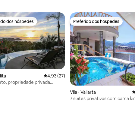
rido dos hóspedes
Preferido dos hóspedes
 melhores preferidos dos hóspedes
Preferido dos hóspedes
lita
4,93 de uma avaliação média de 5, 27 avalia
4,93 (27)
anto, propriedade privada
om vista
Vila ⋅ Vallarta
4
7 suítes privativas com cama kin
Oásis no terraço - Caminhada at
 média de 5, 5 avaliações