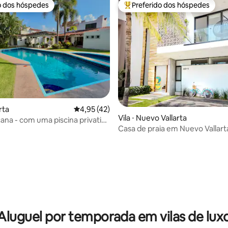
o dos hóspedes
Preferido dos hóspedes
o dos hóspedes
Entre os melhores preferidos d
média de 5, 44 avaliações
arta
4,95 de uma avaliação média de 5, 42 avalia
4,95 (42)
Vila ⋅ Nuevo Vallarta
scina privativa
Casa de praia em Nuevo Vallarta
privada*
Aluguel por temporada em vilas de lux