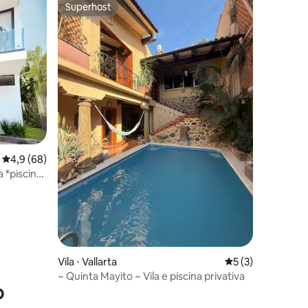
Superhost
os hóspedes
Superhost
ções
4,9 de uma avaliação média de 5, 68 avaliações
4,9 (68)
 *piscina
Vila ⋅ Vallarta
5 de uma avaliaçã
5 (3)
~ Quinta Mayito ~ Vila e piscina privativa
o