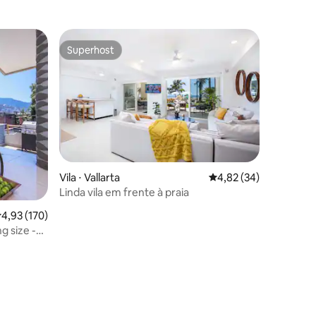
Superhost
Superhost
ções
Vila ⋅ Vallarta
4,82 de uma avaliação
4,82 (34)
Linda vila em frente à praia
,93 de uma avaliação média de 5, 170 avaliações
4,93 (170)
g size -
é a praia