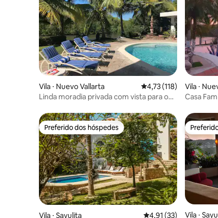
Vila ⋅ Nuevo Vallarta
4,73 de uma avaliação m
4,73 (118)
Vila ⋅ Nue
Linda moradia privada com vista para o
Casa Fami
canal
Preferido dos hóspedes
Preferid
Preferido dos hóspedes
Preferid
Vila ⋅ Sayu
Vila ⋅ Sayulita
4,91 de uma avaliação 
4,91 (33)