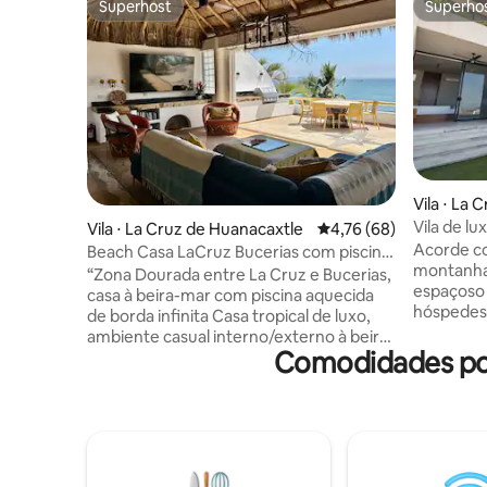
Superhost
Superho
Superhost
Superho
Vila ⋅ La
Vila de lu
Vila ⋅ La Cruz de Huanacaxtle
4,76 de uma avaliação 
4,76 (68)
aquecida 
Acorde co
Beach Casa LaCruz Bucerias com piscina
montanha 
aquecida, até 8
“Zona Dourada entre La Cruz e Bucerias,
espaçoso 
casa à beira-mar com piscina aquecida
hóspedes.
de borda infinita Casa tropical de luxo,
aquecida,
ambiente casual interno/externo à beira-
iluminada
Comodidades popu
mar Casa principal com 3 quartos com
Tamarán B
cama king-size para 6 pessoas (Suíte
4 banheir
Palapa adicionada para 8 hóspedes)
completa,
Piscina privativa de borda infinita (opção
condicion
aquecida) Jardim de vinhos/cervejas
e estacio
entre a piscina e a praia Mobiliário de
tornam as
qualidade. Arte mexicana vibrante.