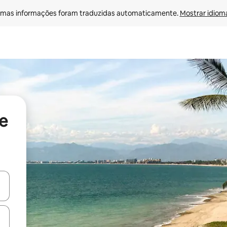
mas informações foram traduzidas automaticamente. 
Mostrar idioma
de
ore-os usando as seta para cima e para baixo do teclado ou tocando e