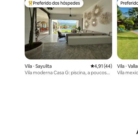
Preferido dos hóspedes
Preferid
Entre os melhores preferidos dos hóspedes
Preferid
Vila ⋅ Sayulita
4,91 de uma avaliação 
4,91 (44)
Vila ⋅ Vall
Vila moderna Casa G: piscina, a poucos
Vila mexicana - com uma pi
passos da praia, relaxamento
incrível