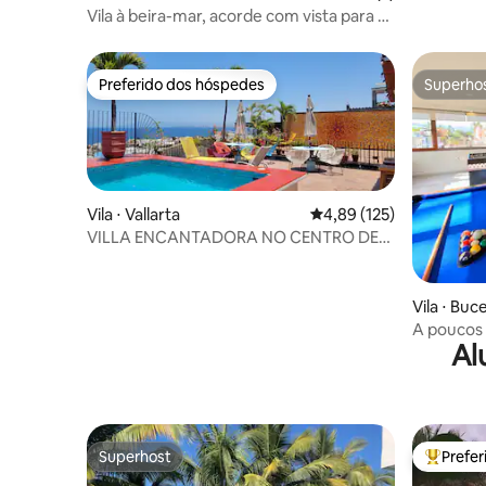
Vila à beira-mar, acorde com vista para o
mar.
Preferido dos hóspedes
Superho
Preferido dos hóspedes
Superho
Vila ⋅ Vallarta
4,89 de uma avaliação m
4,89 (125)
VILLA ENCANTADORA NO CENTRO DE
PUERTO VALLARTA
Vila ⋅ Buc
A poucos 
Al
privativa 
Superhost
Prefe
Superhost
Entre os