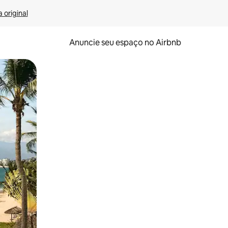
 original
Anuncie seu espaço no Airbnb
 deslizando o dedo na tela.