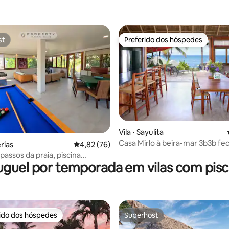
st
Preferido dos hóspedes
st
Preferido dos hóspedes
édia de 5, 125 avaliações
Vila ⋅ Sayulita
Casa Mirlo à beira-mar 3b3b fe
erías
4,82 de uma avaliação média de 5, 76 avalia
4,82 (76)
Sayulita paraíso
passos da praia, piscina
uguel por temporada em vilas com pisc
e limpeza!
rido dos hóspedes
Superhost
 melhores preferidos dos hóspedes
Superhost