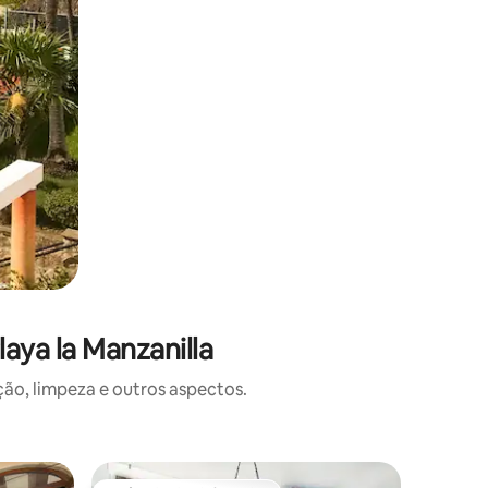
aya la Manzanilla
o, limpeza e outros aspectos.
Vila ⋅ Say