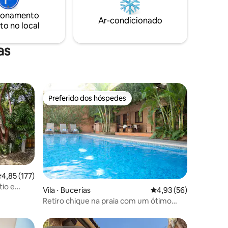
espetáculo do pôr do sol iluminar o
terraço
Oceano Pacífico. Estas serão certamente
ionamento
Ar-condicionado
soas.
as férias da sua vida.
to no local
as
Preferido dos hóspedes
Preferido dos hóspedes
,85 de uma avaliação média de 5, 177 avaliações
4,85 (177)
tio e
ções
Vila ⋅ Bucerías
4,93 de uma avaliação
4,93 (56)
Retiro chique na praia com um ótimo
cozinheiro, empregada doméstica e
piscina!