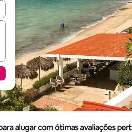
ore-os usando as seta para cima e para baixo do teclado ou tocando e
ra alugar com ótimas avaliações perto