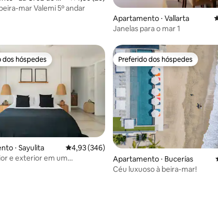
 beira-mar Valemi 5º andar
média de 5, 36 avaliações
Apartamento ⋅ Vallarta
4
Janelas para o mar 1
o dos hóspedes
Preferido dos hóspedes
o dos hóspedes
Preferido dos hóspedes
to ⋅ Sayulita
4,93 de uma avaliação média de 5, 346 avalia
4,93 (346)
rior e exterior em um
Apartamento ⋅ Bucerías
nto aconchegante cercado de
Céu luxuoso à beira-mar!
o