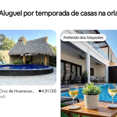
 média de 5, 7 avaliações
Aluguel por temporada de casas na orl
st
Preferido dos hóspedes
st
Preferido dos hóspedes
édia de 5, 127 avaliações
 Cruz de Huanacaxtl
4,91 de uma avaliação média de 5, 33 avalia
4,91 (33)
eti