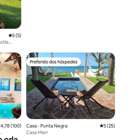
5 de uma avaliação média de 5, 5 avaliações
5 (5)
xtle
Preferido dos hóspedes
Preferido dos hóspedes
ções
,78 de uma avaliação média de 5, 100 avaliações
4,78 (100)
Casa ⋅ Punta Negra
5 de uma avaliação
5 (25)
Casa Marr
 orla