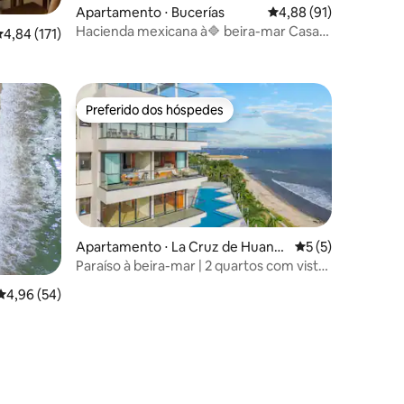
Apartamento ⋅ Bucerías
4,88 de uma avaliação
4,88 (91)
Hacienda mexicana à🔷 beira-mar Casa
,84 de uma avaliação média de 5, 171 avaliações
4,84 (171)
Blanca2
Preferido dos hóspedes
Preferido dos hóspedes
Apartamento ⋅ La Cruz de Huana
5 de uma avaliaçã
5 (5)
caxtle
Paraíso à beira-mar | 2 quartos com vistas
ções
incríveis
4,96 de uma avaliação média de 5, 54 avaliações
4,96 (54)