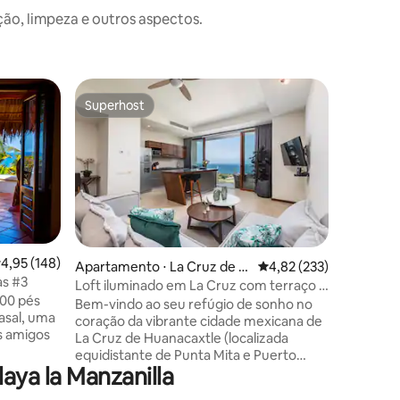
o, limpeza e outros aspectos.
Bangalô ⋅
Superhost
Prefe
os hóspedes
Superhost
Entre o
Acesso à
Casa Los
Casa Don,
tem vist
mar a par
melhor local
minutos a
na praia 
piscina comparti
quartos 
,95 de uma avaliação média de 5, 148 avaliações
4,95 (148)
ções
Apartamento ⋅ La Cruz de H
4,82 de uma avaliação 
4,82 (233)
privativo
as #3
uanacaxtle
Loft iluminado em La Cruz com terraço |
Wi-Fi e s
800 pés
Vista para o mar
Bem-vindo ao seu refúgio de sonho no
sábado). Todos os pedidos para trazer
asal, uma
coração da vibrante cidade mexicana de
animais 
ns amigos
La Cruz de Huanacaxtle (localizada
automat
equidistante de Punta Mita e Puerto
e dentro
aya la Manzanilla
Vallarta)! Situado no terceiro andar do
o. A
edifício Amura, dentro do encantador