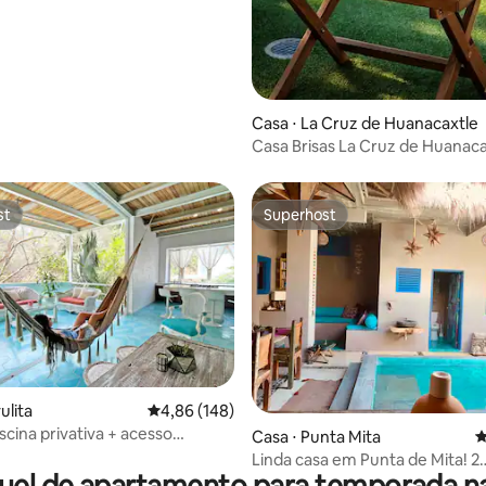
Casa ⋅ La Cruz de Huanacaxtle
Casa Brisas La Cruz de Huanaca
Tamarán
st
Superhost
st
Superhost
édia de 5, 103 avaliações
ulita
4,86 de uma avaliação média de 5, 148 avalia
4,86 (148)
iscina privativa + acesso
Casa ⋅ Punta Mita
4
o clube de praia
Linda casa em Punta de Mita! 2
uel de apartamento para temporada na
quarteirões da praia