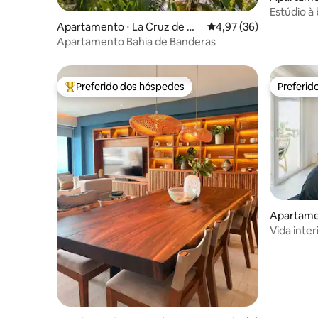
anacaxtle
Estúdio à
Apartamento ⋅ La Cruz de Hu
4,97 de uma avaliação 
4,97 (36)
anacaxtle
Apartamento Bahia de Banderas
Preferido dos hóspedes
Preferid
Entre os melhores preferidos dos hóspedes
Preferid
Apartamen
Vida inte
apartame
vegetaçã