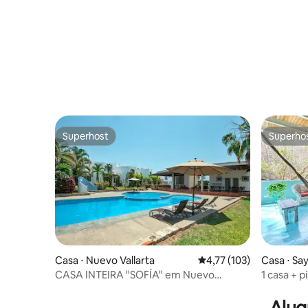
Superhost
Superho
Superhost
Superho
Casa ⋅ Nuevo Vallarta
4,77 de uma avaliação m
4,77 (103)
Casa ⋅ Say
CASA INTEIRA "SOFÍA" em Nuevo
1 casa + p
Vallarta
gratuito a
Alug