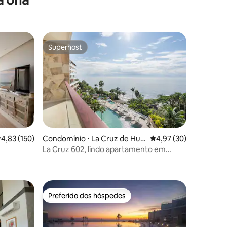
Superhost
Superhost
ções
,83 de uma avaliação média de 5, 150 avaliações
4,83 (150)
Condomínio ⋅ La Cruz de Hua
4,97 de uma avaliação
4,97 (30)
nacaxtle
La Cruz 602, lindo apartamento em
frente ao mar.
Preferido dos hóspedes
Preferido dos hóspedes