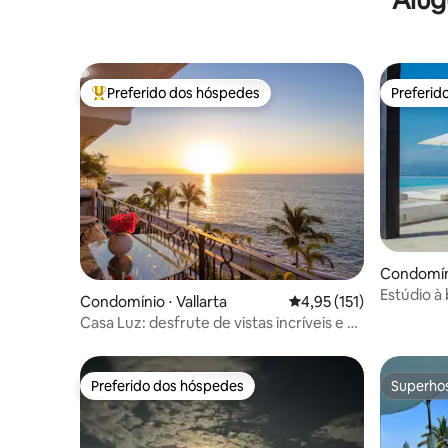
Preferido dos hóspedes
Preferid
Entre os melhores preferidos dos hóspedes
Preferid
Condomíni
a
Estúdio à
Condomínio ⋅ Vallarta
4,95 de uma avaliação m
4,95 (151)
Aria Oce
Casa Luz: desfrute de vistas incríveis e da
melhor localização
Preferido dos hóspedes
Superho
Preferido dos hóspedes
Superho