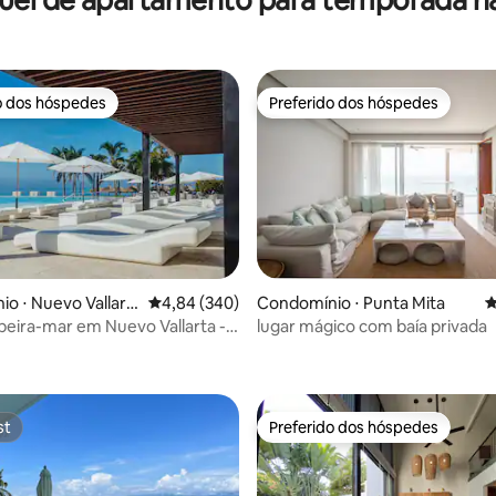
o dos hóspedes
Preferido dos hóspedes
o dos hóspedes
Preferido dos hóspedes
o ⋅ Nuevo Vallart
4,84 de uma avaliação média de 5, 340 avalia
4,84 (340)
Condomínio ⋅ Punta Mita
4
 beira-mar em Nuevo Vallarta -
lugar mágico com baía privada
édia de 5, 151 avaliações
an
st
Preferido dos hóspedes
st
Preferido dos hóspedes