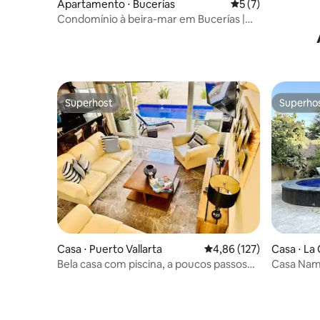
Apartamento ⋅ Bucerías
5 de uma avaliação
5 (7)
Condomínio à beira-mar em Bucerías |
Vista para o mar | Piscina
Superhost
Superho
Superhost
Superho
Casa ⋅ Puerto Vallarta
4,86 de uma avaliação m
4,86 (127)
Casa ⋅ La
e
Bela casa com piscina, a poucos passos
Casa Nam
da praia