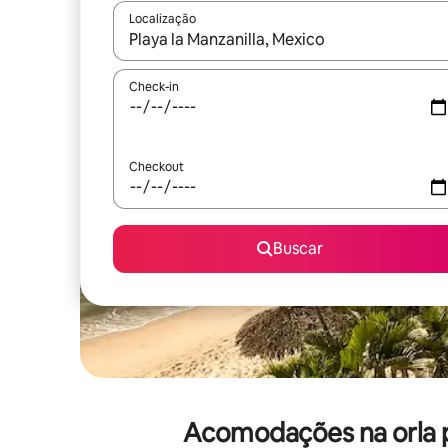
Localização
Quando os resultados estiverem disponíveis, expl
Check-in
Checkout
Buscar
Acomodações na orla pa