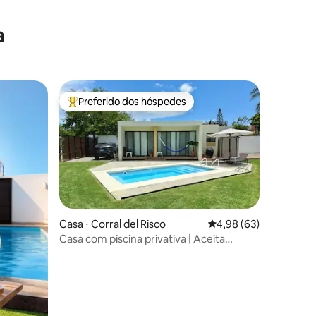
a
Preferido dos hóspedes
Entre os melhores preferidos dos hóspedes
Casa ⋅ Corral del Risco
4,98 de uma avaliação
4,98 (63)
Casa com piscina privativa | Aceita
ções
animais de estimação