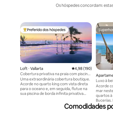
Os hóspedes concordam: estas
Preferido dos hóspedes
Superho
Entre os melhores preferidos dos hóspedes
Superho
Loft ⋅ Vallarta
4,98 de uma avaliação m
4,98 (190)
Cobertura privativa na praia com piscina
Apartamen
de borda infinita e vista para o mar
Uma extraordinária cobertura boutique.
Luxo à be
Acorde no quarto king com vista direta
piscinas +
Acorde co
para o oceano e, em seguida, flutue na
mar nest
sua piscina de borda infinita privativa
quartos à
enquanto o Pacífico se estende até o
Bucerías. 
horizonte. Perfeito para uma escapada
Comodidades popu
de invern
romântica. A área de estar possui uma
em grupo,
smart TV rotativa que segue você onde