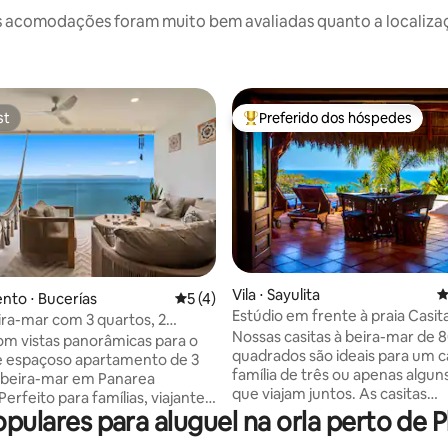
 acomodações foram muito bem avaliadas quanto a localizaçã
st
Preferido dos hóspedes
st
Entre os melhores preferidos d
édia de 5, 190 avaliações
Vila ⋅ Sayulita
4
to ⋅ Bucerías
5 de uma avaliação média de 5, 4 avalia
5 (4)
Estúdio em frente à praia Casit
ira-mar com 3 quartos, 2
Nossas casitas à beira-mar de 
 terraço | Panarea 7B
m vistas panorâmicas para o
quadrados são ideais para um c
e espaçoso apartamento de 3
família de três ou apenas algu
 beira-mar em Panarea
que viajam juntos. As casitas
Perfeito para famílias, viajantes
proporcionam total privacidad
lares para aluguel na orla perto de Pl
o e escapadas descontraídas
da abertura do layout do estúdi
 o condomínio possui