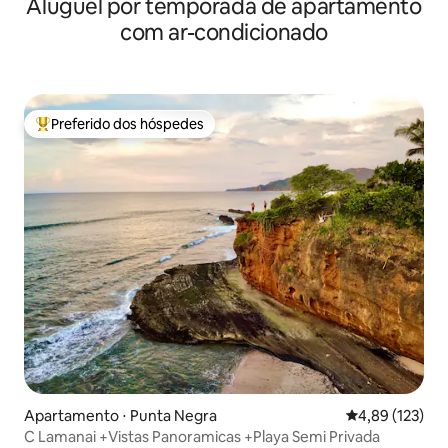
Aluguel por temporada de apartamento
praia
com ar-condicionado
Preferido dos hóspedes
Entre os melhores preferidos dos hóspedes
Apartamento ⋅ Punta Negra
4,89 de uma av
4,89 (123)
C Lamanai +Vistas Panoramicas +Playa Semi Privada