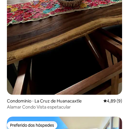
Condomínio ⋅ La Cruz de Huanacaxtle
4,89 de uma 
4,89 (9)
Alamar Condo Vista espetacular
Preferido dos hóspedes
Preferido dos hóspedes