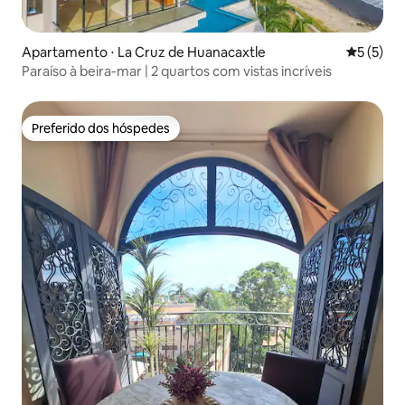
Apartamento ⋅ La Cruz de Huanacaxtle
5 de uma 
5 (5)
Paraíso à beira-mar | 2 quartos com vistas incríveis
Preferido dos hóspedes
Preferido dos hóspedes