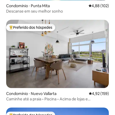
Condomínio ⋅ Punta Mita
4,88 de uma av
4,88 (102)
Descanse em seu melhor sonho
Preferido dos hóspedes
Entre os melhores preferidos dos hóspedes
Condomínio ⋅ Nuevo Vallarta
4,92 de uma av
4,92 (159)
Caminhe até a praia • Piscina • Acima de lojas e
restaurantes