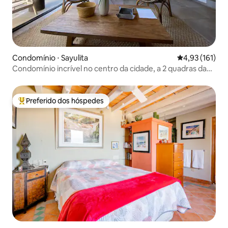
Condomínio ⋅ Sayulita
4,93 de uma av
4,93 (161)
Condomínio incrível no centro da cidade, a 2 quadras da
praia
Preferido dos hóspedes
Entre os melhores preferidos dos hóspedes