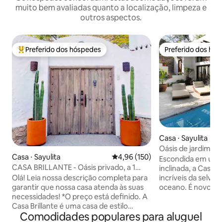
muito bem avaliadas quanto a localização, limpeza e
outros aspectos.
Preferido dos hóspedes
Preferido dos hó
Entre os melhores preferidos dos hóspedes
Preferido dos hó
Casa ⋅ Sayulita
Oásis de jardim da
Casa ⋅ Sayulita
4,96 de uma avaliação média de 
4,96 (150)
no lado norte
Escondida em uma
CASA BRILLANTE - Oásis privado, a 1
inclinada, a Casa 
quarteirão da praça
Olá! Leia nossa descrição completa para
incríveis da selva e
garantir que nossa casa atenda às suas
oceano. É novo c
necessidades! *O preço está definido. A
moderno e super 
Casa Brillante é uma casa de estilo
gosto; 2 quartos p
Comodidades populares para aluguel
espanhol moderna e chique localizada a
cada um com um b