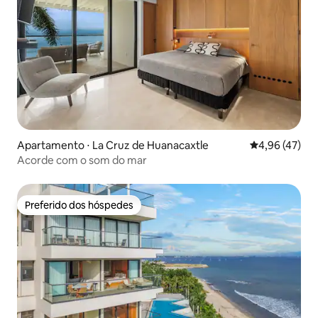
Apartamento ⋅ La Cruz de Huanacaxtle
4,96 de uma a
4,96 (47)
Acorde com o som do mar
Preferido dos hóspedes
Preferido dos hóspedes