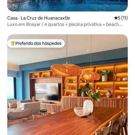
Casa ⋅ La Cruz de Huanacaxtle
5 de uma a
5 (11)
Luxo em Bnayar / 4 quartos + piscina privativa + beach
club
Preferido dos hóspedes
Entre os melhores preferidos dos hóspedes