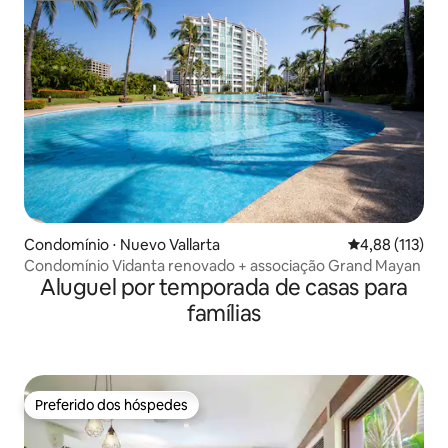
Condomínio ⋅ Nuevo Vallarta
4,88 de uma av
4,88 (113)
Condomínio Vidanta renovado + associação Grand Mayan
Aluguel por temporada de casas para
famílias
Preferido dos hóspedes
Preferido dos hóspedes