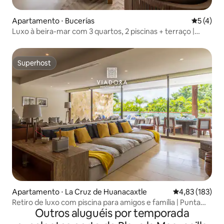
Apartamento ⋅ Bucerías
5 de uma 
5 (4)
Luxo à beira-mar com 3 quartos, 2 piscinas + terraço |
Panarea 7B
Superhost
Superhost
Apartamento ⋅ La Cruz de Huanacaxtle
4,83 de uma av
4,83 (183)
Retiro de luxo com piscina para amigos e família | Punta
Outros aluguéis por temporada
Mita