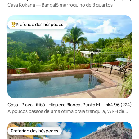
Casa Kukana — Bangalô marroquino de 3 quartos
Preferido dos hóspedes
Entre os melhores preferidos dos hóspedes
Casa ⋅ Playa Litibú , Higuera Blanca, Punta Mit
4,96 de uma ava
4,96 (224)
a
A poucos passos de uma ótima praia tranquila, Wi-Fi de
alta velocidade
Preferido dos hóspedes
Preferido dos hóspedes