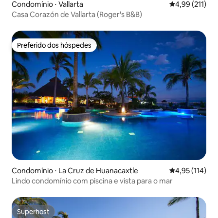
Condomínio ⋅ Vallarta
4,99 de uma av
4,99 (211)
Casa Corazón de Vallarta (Roger's B&B)
Preferido dos hóspedes
Preferido dos hóspedes
Condomínio ⋅ La Cruz de Huanacaxtle
4,95 de uma av
4,95 (114)
Lindo condomínio com piscina e vista para o mar
Superhost
Superhost