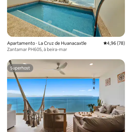
Apartamento ⋅ La Cruz de Huanacaxtle
4,96 de uma a
4,96 (78)
Zantamar PH605, à beira-mar
Superhost
Superhost