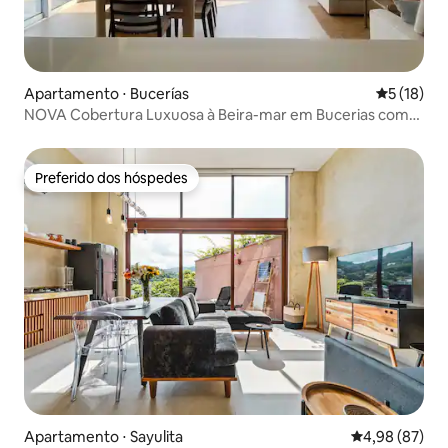
Apartamento ⋅ Bucerías
5 de uma a
5 (18)
NOVA Cobertura Luxuosa à Beira-mar em Bucerias com
Piscina
Preferido dos hóspedes
Preferido dos hóspedes
Apartamento ⋅ Sayulita
4,98 de uma a
4,98 (87)