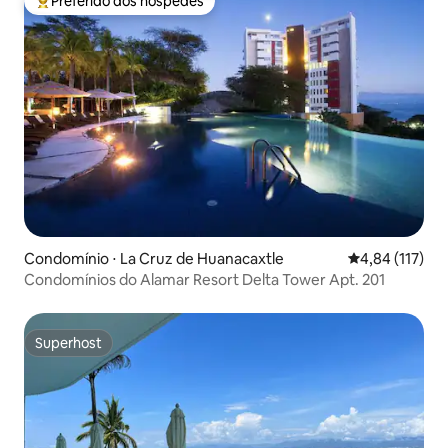
Preferido dos hóspedes
Entre os melhores preferidos dos hóspedes
Condomínio ⋅ La Cruz de Huanacaxtle
4,84 de uma av
4,84 (117)
Condomínios do Alamar Resort Delta Tower Apt. 201
Superhost
Superhost