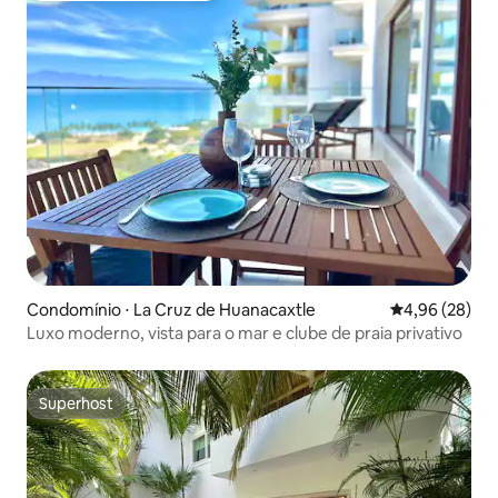
Condomínio ⋅ La Cruz de Huanacaxtle
4,96 de uma a
4,96 (28)
Luxo moderno, vista para o mar e clube de praia privativo
Superhost
Superhost