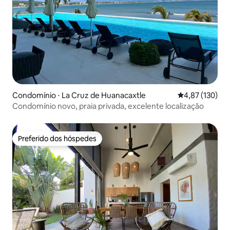
Condomínio ⋅ La Cruz de Huanacaxtle
4,87 de uma av
4,87 (130)
Condomínio novo, praia privada, excelente localização
Preferido dos hóspedes
Preferido dos hóspedes