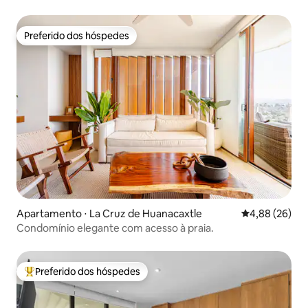
Preferido dos hóspedes
Preferido dos hóspedes
Apartamento ⋅ La Cruz de Huanacaxtle
4,88 de uma a
4,88 (26)
Condomínio elegante com acesso à praia.
Preferido dos hóspedes
Entre os melhores preferidos dos hóspedes