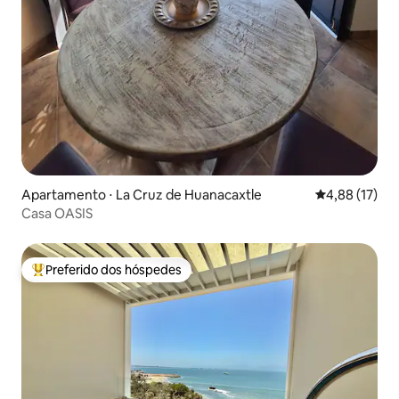
Apartamento ⋅ La Cruz de Huanacaxtle
4,88 de uma a
4,88 (17)
Casa OASIS
Preferido dos hóspedes
Entre os melhores preferidos dos hóspedes