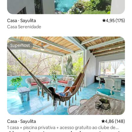
Casa ⋅ Sayulita
4,95 de uma av
4,95 (175)
Casa Serenidade
Superhost
Superhost
Casa ⋅ Sayulita
4,86 de uma av
4,86 (148)
1 casa + piscina privativa + acesso gratuito ao clube de