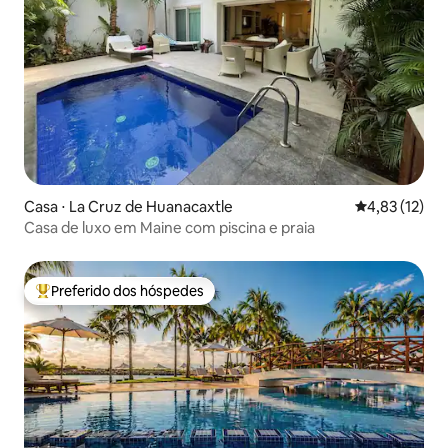
Casa ⋅ La Cruz de Huanacaxtle
4,83 de uma a
4,83 (12)
Casa de luxo em Maine com piscina e praia
Preferido dos hóspedes
Entre os melhores preferidos dos hóspedes