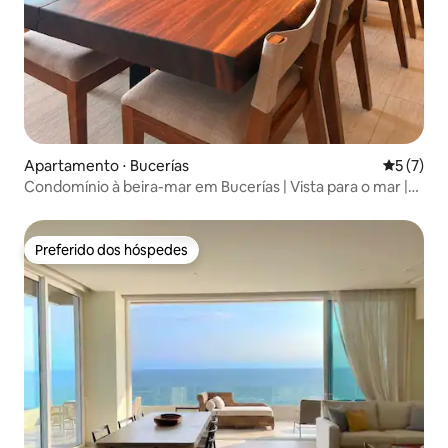
Apartamento ⋅ Bucerías
5 de uma 
5 (7)
Condomínio à beira-mar em Bucerías | Vista para o mar |
Piscina
Preferido dos hóspedes
Preferido dos hóspedes