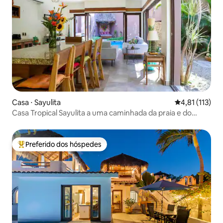
Casa ⋅ Sayulita
4,81 de uma av
4,81 (113)
Casa Tropical Sayulita a uma caminhada da praia e do
surfe
Preferido dos hóspedes
Entre os melhores preferidos dos hóspedes