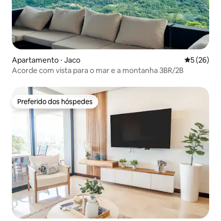
Apartamento ⋅ Jaco
5 de uma a
5 (26)
Acorde com vista para o mar e a montanha 3BR/2B
Preferido dos hóspedes
Preferido dos hóspedes