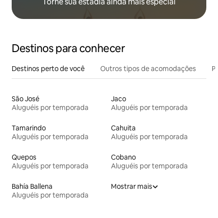
Torne sua estadia ainda mais especial
Destinos para conhecer
Destinos perto de você
Outros tipos de acomodações
Pr
São José
Jaco
Aluguéis por temporada
Aluguéis por temporada
Tamarindo
Cahuita
Aluguéis por temporada
Aluguéis por temporada
Quepos
Cobano
Aluguéis por temporada
Aluguéis por temporada
Bahía Ballena
Mostrar mais
Aluguéis por temporada