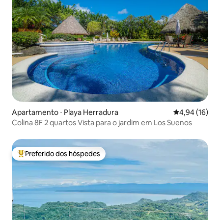
Apartamento ⋅ Playa Herradura
4,94 de uma a
4,94 (16)
Colina 8F 2 quartos Vista para o jardim em Los Suenos
Preferido dos hóspedes
Entre os melhores preferidos dos hóspedes