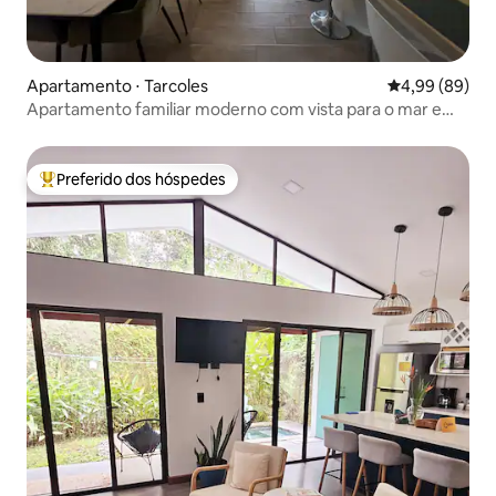
Apartamento ⋅ Tarcoles
4,99 de uma av
4,99 (89)
Apartamento familiar moderno com vista para o mar e
piscina privativa
Preferido dos hóspedes
Entre os melhores preferidos dos hóspedes