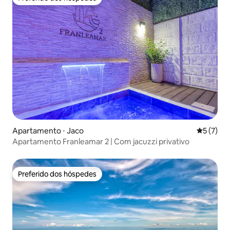
Preferido dos hóspedes
Apartamento ⋅ Jaco
5 de uma 
5 (7)
Apartamento Franleamar 2 | Com jacuzzi privativo
Preferido dos hóspedes
Preferido dos hóspedes