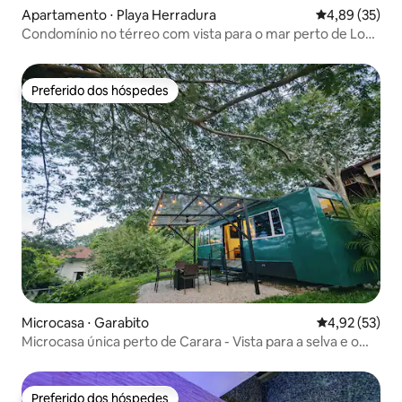
Apartamento ⋅ Playa Herradura
4,89 de uma a
4,89 (35)
Condomínio no térreo com vista para o mar perto de Los
Sueños
Preferido dos hóspedes
Preferido dos hóspedes
Microcasa ⋅ Garabito
4,92 de uma a
4,92 (53)
Microcasa única perto de Carara - Vista para a selva e o
mar
Preferido dos hóspedes