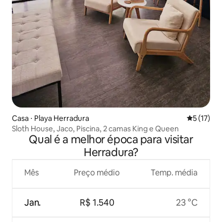
Casa ⋅ Playa Herradura
5 de uma a
5 (17)
Sloth House, Jaco, Piscina, 2 camas King e Queen
Qual é a melhor época para visitar
Herradura?
Mês
Preço médio
Temp. média
Jan.
R$ 1.540
23 °C