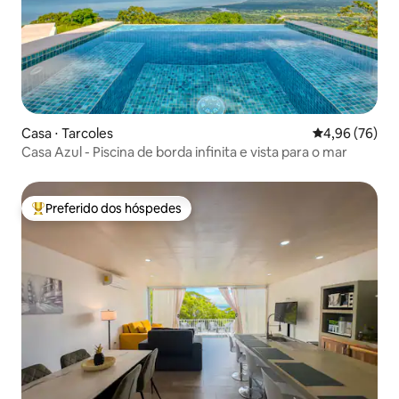
Casa ⋅ Tarcoles
4,96 de uma a
4,96 (76)
Casa Azul - Piscina de borda infinita e vista para o mar
Preferido dos hóspedes
Entre os melhores preferidos dos hóspedes