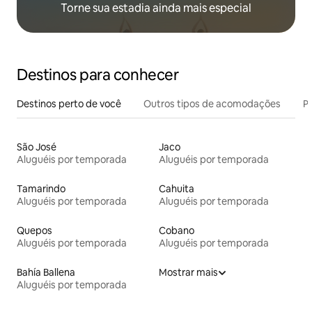
Torne sua estadia ainda mais especial
Destinos para conhecer
Destinos perto de você
Outros tipos de acomodações
Pr
São José
Jaco
Aluguéis por temporada
Aluguéis por temporada
Tamarindo
Cahuita
Aluguéis por temporada
Aluguéis por temporada
Quepos
Cobano
Aluguéis por temporada
Aluguéis por temporada
Bahía Ballena
Mostrar mais
Aluguéis por temporada