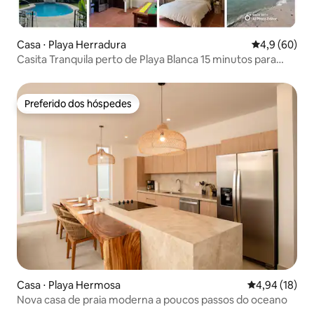
Casa ⋅ Playa Herradura
4,9 de uma a
4,9 (60)
Casita Tranquila perto de Playa Blanca 15 minutos para
Jaco
Preferido dos hóspedes
Preferido dos hóspedes
Casa ⋅ Playa Hermosa
4,94 de uma a
4,94 (18)
Nova casa de praia moderna a poucos passos do oceano