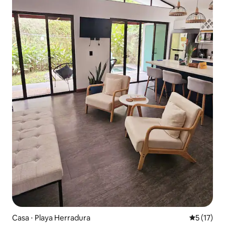
Casa ⋅ Playa Herradura
5 de uma a
5 (17)