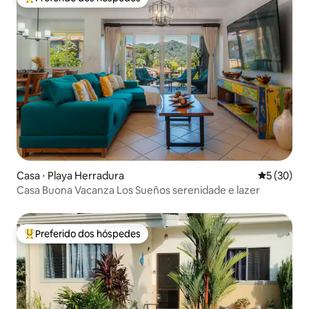
Entre os melhores preferidos dos hóspedes
Casa ⋅ Playa Herradura
5 de uma a
5 (30)
Casa Buona Vacanza Los Sueños serenidade e lazer
Preferido dos hóspedes
Entre os melhores preferidos dos hóspedes