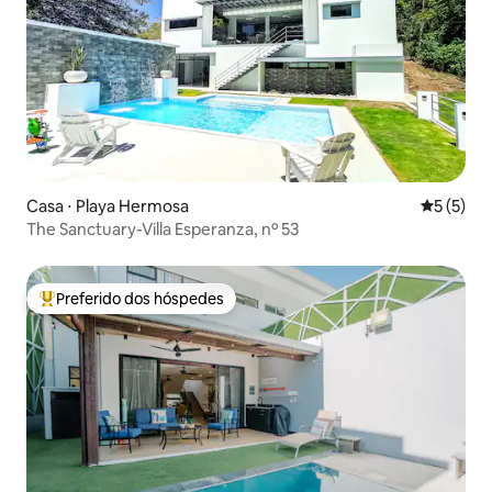
Casa ⋅ Playa Hermosa
5 de uma 
5 (5)
The Sanctuary-Villa Esperanza, nº 53
Preferido dos hóspedes
Entre os melhores preferidos dos hóspedes