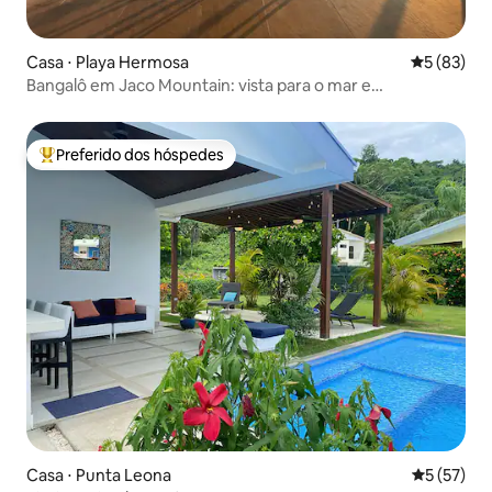
Casa ⋅ Playa Hermosa
5 de uma a
5 (83)
Bangalô em Jaco Mountain: vista para o mar e
estacionamento gratuito
Preferido dos hóspedes
Entre os melhores preferidos dos hóspedes
Casa ⋅ Punta Leona
5 de uma a
5 (57)