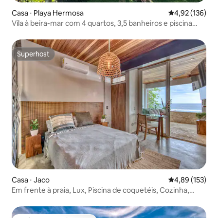
Casa ⋅ Playa Hermosa
4,92 de uma av
4,92 (136)
Vila à beira-mar com 4 quartos, 3,5 banheiros e piscina
privativa
Superhost
Superhost
Casa ⋅ Jaco
4,89 de uma av
4,89 (153)
Em frente à praia, Lux, Piscina de coquetéis, Cozinha,
Midtown2