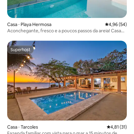
Casa ⋅ Playa Hermosa
4,96 de uma a
4,96 (54)
Aconchegante, fresco e a poucos passos da areia! Casa
Las Palmas - 4 PAX
Superhost
Superhost
Casa ⋅ Tarcoles
4,81 de uma a
4,81 (31)
Fazenda familiar com vista para o mar a 15 minutos de