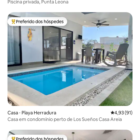
Piscina privada, Punta Leona
Preferido dos hóspedes
Entre os melhores preferidos dos hóspedes
Casa ⋅ Playa Herradura
4,93 de uma a
4,93 (91)
Casa em condomínio perto de Los Sueños Casa Areia
Preferido dos hóspedes