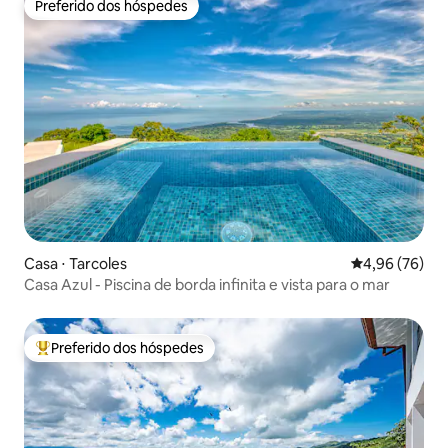
Preferido dos hóspedes
Preferido dos hóspedes
Casa ⋅ Tarcoles
4,96 de uma a
4,96 (76)
Casa Azul - Piscina de borda infinita e vista para o mar
Preferido dos hóspedes
Entre os melhores preferidos dos hóspedes