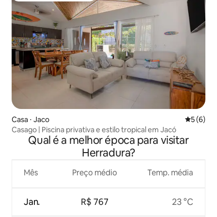
Casa ⋅ Jaco
5 de uma 
5 (6)
Casago | Piscina privativa e estilo tropical em Jacó
Qual é a melhor época para visitar
Herradura?
Mês
Preço médio
Temp. média
Jan.
R$ 767
23 °C