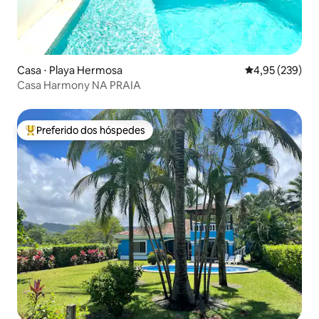
Casa ⋅ Playa Hermosa
4,95 de uma av
4,95 (239)
Casa Harmony NA PRAIA
Preferido dos hóspedes
Entre os melhores preferidos dos hóspedes