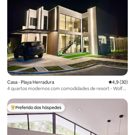
Casa ⋅ Playa Herradura
4,9 de uma a
4,9 (30)
4 quartos modernos com comodidades de resort - Wolf
Beach House
Preferido dos hóspedes
Entre os melhores preferidos dos hóspedes