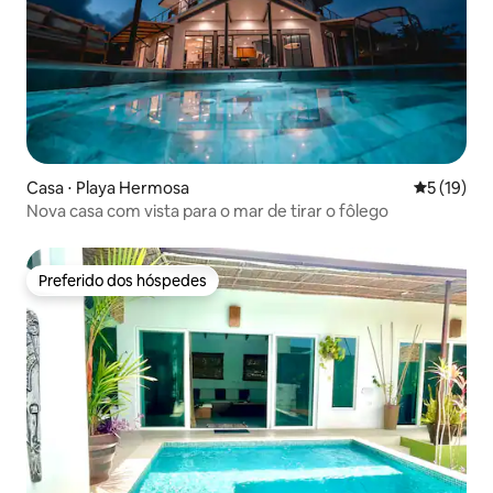
Casa ⋅ Playa Hermosa
5 de uma a
5 (19)
Nova casa com vista para o mar de tirar o fôlego
Preferido dos hóspedes
Preferido dos hóspedes