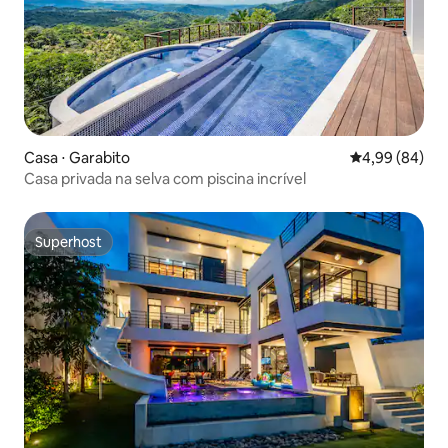
Casa ⋅ Garabito
4,99 de uma av
4,99 (84)
Casa privada na selva com piscina incrível
Superhost
Superhost