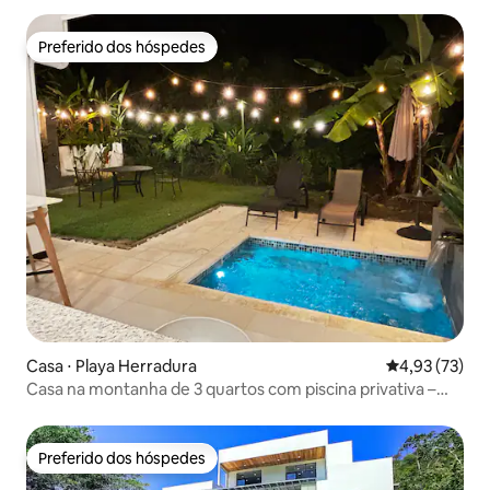
Preferido dos hóspedes
Preferido dos hóspedes
Casa ⋅ Playa Herradura
4,93 de uma a
4,93 (73)
Casa na montanha de 3 quartos com piscina privativa –
Herradura
Preferido dos hóspedes
Preferido dos hóspedes