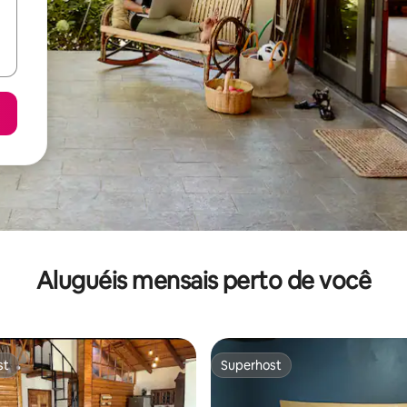
Aluguéis mensais perto de você
st
Superhost
st
Superhost