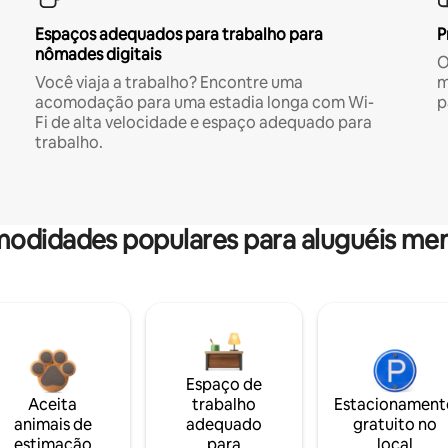
Espaços adequados para trabalho para
P
nômades digitais
O
Você viaja a trabalho? Encontre uma
m
acomodação para uma estadia longa com Wi-
p
Fi de alta velocidade e espaço adequado para
trabalho.
odidades populares para aluguéis men
Espaço de
Aceita
trabalho
Estacionament
animais de
adequado
gratuito no
estimação
para
local