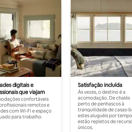
des digitais e
Satisfação incluída
ssionais que viajam
Às vezes, o destino é a
acomodação. De chalés
odações confortáveis
perto de penhascos à
profissionais remotos e
tranquilidade de casas-b
des com Wi-Fi e espaço
estes aluguéis por temp
ado para trabalho.
estão repletos de recurs
únicos.