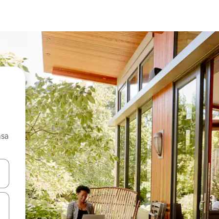
asa
ore-os usando as seta para cima e para baixo do teclado ou tocando e