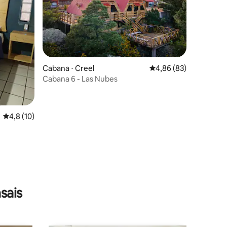
Cabana ⋅ Creel
4,86 de uma avaliação
4,86 (83)
ções
Cabana 6 - Las Nubes
4,8 de uma avaliação média de 5, 10 avaliações
4,8 (10)
sais