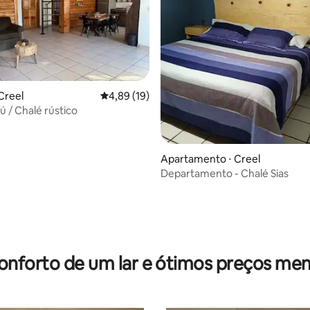
Creel
4,89 de uma avaliação média de 5, 19 avalia
4,89 (19)
sú / Chalé rústico
Apartamento ⋅ Creel
Departamento - Chalé Sias
média de 5, 59 avaliações
onforto de um lar e ótimos preços men