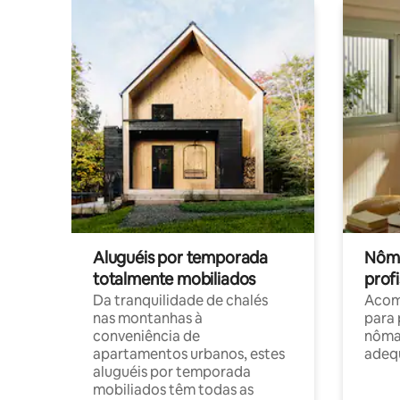
Aluguéis por temporada
Nôma
totalmente mobiliados
profi
Da tranquilidade de chalés
Acom
nas montanhas à
para 
conveniência de
nôma
apartamentos urbanos, estes
adequ
aluguéis por temporada
mobiliados têm todas as