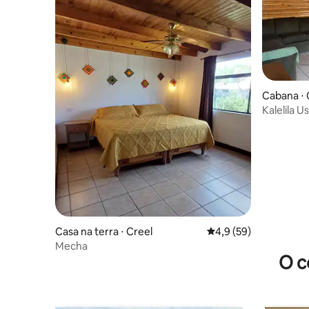
Cabana ⋅ 
Kalelila U
Casa na terra ⋅ Creel
4,9 de uma avaliação 
4,9 (59)
Mecha
O c