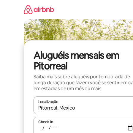
Pular
para
o
conteúdo
Aluguéis mensais em
Pitorreal
Saiba mais sobre aluguéis por temporada de
longa duração que fazem você se sentir em c
em estadias de um mês ou mais.
Localização
Quando os resultados estiverem disponíveis, expl
Check-in