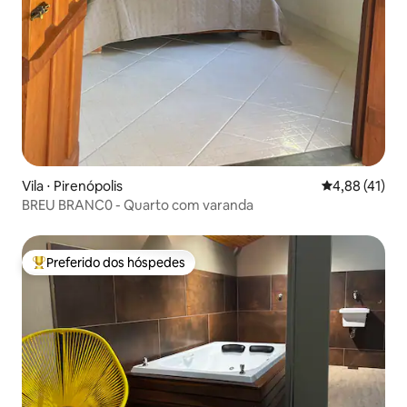
Vila ⋅ Pirenópolis
4,88 de uma a
4,88 (41)
BREU BRANC0 - Quarto com varanda
Preferido dos hóspedes
Entre os melhores preferidos dos hóspedes