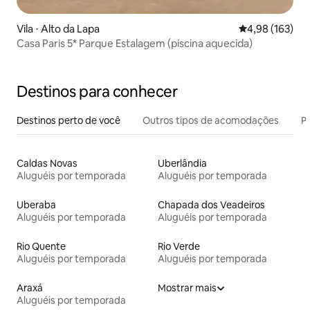
Vila ⋅ Alto da Lapa
4,98 de uma av
4,98 (163)
Casa Paris 5* Parque Estalagem (piscina aquecida)
Destinos para conhecer
Destinos perto de você
Outros tipos de acomodações
Pr
Caldas Novas
Uberlândia
Aluguéis por temporada
Aluguéis por temporada
Uberaba
Chapada dos Veadeiros
Aluguéis por temporada
Aluguéis por temporada
Rio Quente
Rio Verde
Aluguéis por temporada
Aluguéis por temporada
Araxá
Mostrar mais
Aluguéis por temporada