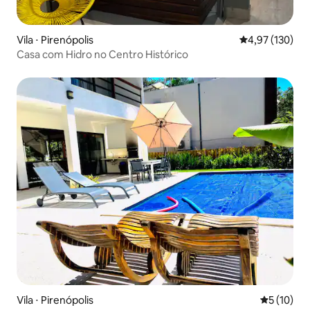
Vila ⋅ Pirenópolis
4,97 de uma av
4,97 (130)
Casa com Hidro no Centro Histórico
Vila ⋅ Pirenópolis
5 de uma a
5 (10)