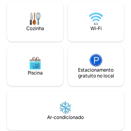
Toutes les chambres sont avec linge de
lit et serviettes, air climatisé. Possibilité
de service de ménage et service de
cuisine (en supplément sur demande).
Cozinha
Wi-Fi
Estacionamento
Piscina
gratuito no local
Ar-condicionado