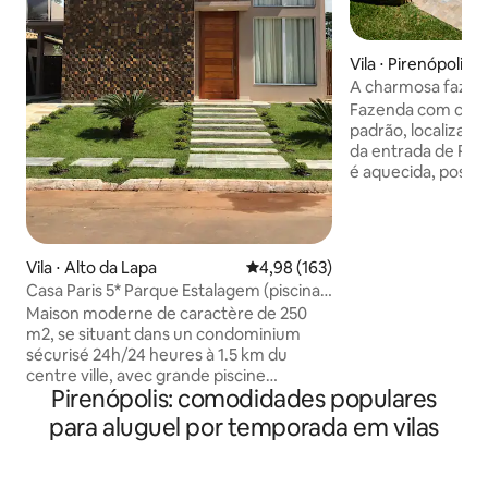
Vila ⋅ Pirenópolis
A charmosa fazenda
Fazenda com casar
padrão, localizado 
da entrada de Pire
é aquecida, possu
bicos com vista par
Temos água corre
casa com duas cas
privativas e própr
Vila ⋅ Alto da Lapa
4,98 de uma avaliação média de 
4,98 (163)
casarão possui 4 q
Casa Paris 5* Parque Estalagem (piscina
4 banheiros todos
aquecida)
Maison moderne de caractère de 250
banho. Temos sala
m2, se situant dans un condominium
oferecemos passei
sécurisé 24h/24 heures à 1.5 km du
perfeito para desc
centre ville, avec grande piscine
amigos.
Pirenópolis: comodidades populares
(chauffage solaire). Propose: une Master
Suite avec lit bébé, une Suite avec lit
para aluguel por temporada em vilas
double, une chambre lit double et lit
bébé, une chambre avec 1 lit double et 2
lits simples et un canapé-lit dans le lazer.