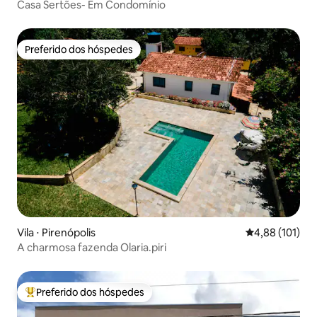
Casa Sertões- Em Condomínio
Preferido dos hóspedes
Preferido dos hóspedes
Vila ⋅ Pirenópolis
4,88 de uma av
4,88 (101)
A charmosa fazenda Olaria.piri
Preferido dos hóspedes
Entre os melhores preferidos dos hóspedes