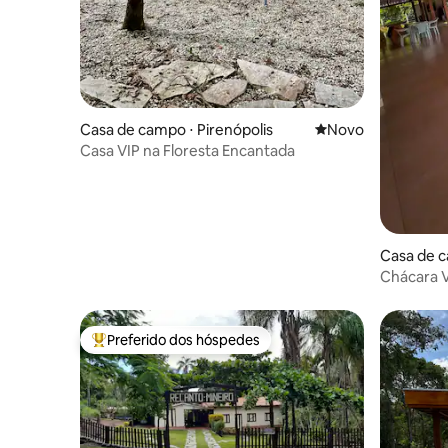
Casa de campo ⋅ Pirenópolis
Novo lugar para fic
Novo
Casa VIP na Floresta Encantada
Casa de c
Chácara V
Preferido dos hóspedes
Entre os melhores preferidos dos hóspedes