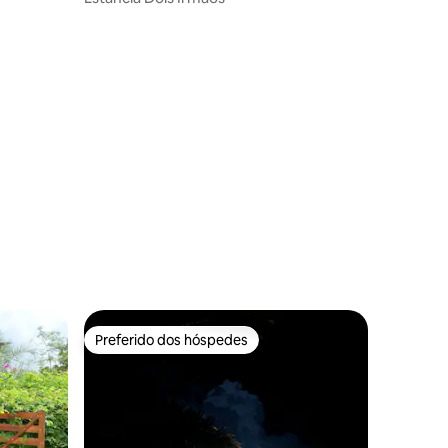
ções
Preferido dos hóspedes
Preferido dos hóspedes