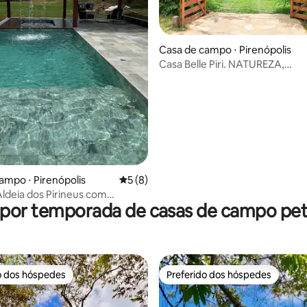
Casa de campo ⋅ Pirenópolis
Casa Belle Piri. NATUREZA,
média de 5, 26 avaliações
EXCLUSIVIDADE, CONFORTO
ampo ⋅ Pirenópolis
5 de uma avaliação média de 5, 8 avalia
5 (8)
ldeia dos Pirineus com
 por temporada de casas de campo pet 
urô Piri
o dos hóspedes
Preferido dos hóspedes
o dos hóspedes
Preferido dos hóspedes