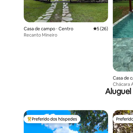
Casa de campo ⋅ Centro
5 de uma avaliação 
5 (26)
Recanto Mineiro
Casa de c
Chácara A
Aluguel
piscina+of
Preferido dos hóspedes
Preferid
Entre os melhores preferidos dos hóspedes
Preferid