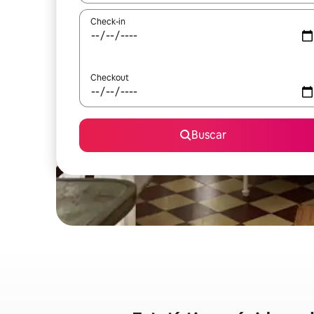
Check-in
Checkout
Buscar