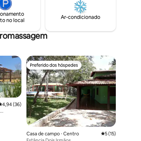
ionamento
Ar-condicionado
to no local
idromassagem
Preferido dos hóspedes
Preferido dos hóspedes
4,94 de uma avaliação média de 5, 36 avaliações
4,94 (36)
Casa de campo ⋅ Centro
5 de uma avaliação
5 (15)
Estância Dois Irmãos