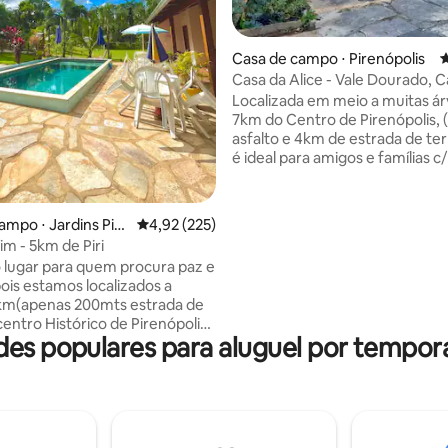
Casa de campo ⋅ Pirenópolis
4
Casa da Alice - Vale Dourado, 
e Sossego
Localizada em meio a muitas ár
7km do Centro de Pirenópolis,
asfalto e 4km de estrada de ter
é ideal para amigos e famílias c/
Acomodação ampla, muito conf
para 9 pessoas. A casa conta c/ piscina
sauna a lenha, churrasqueira, f
édia de 5, 142 avaliações
ampo ⋅ Jardins Pire
4,92 de uma avaliação média de 5, 225 avalia
4,92 (225)
fogão gás, forno a lenha. O Vale Dourado
im - 5km de Piri
onde se localiza a casa, é um lo
lugar para quem procura paz e
preservação, com muita nature
tamos localizados a
e flora, além de uma das mais b
cachoeiras de Pirenópolis. São
centro Histórico de Pirenópolis.
1,4km até o santuário!
des populares para aluguel por tempo
 duas Suítes - Ar condicionado
nha Gourmet
(
 -Piscina aquecimento
rea de lazer) - redes p/