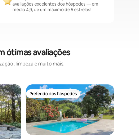
avaliações excelentes dos hóspedes — em
média 4,9, de um máximo de 5 estrelas!
m ótimas avaliações
ação, limpeza e muito mais.
Casa de 
Preferido dos hóspedes
Prefe
Preferido dos hóspedes
Entre o
Recanto V
O Recant
totalment
grupo que
a 1 KM da
históric
suítes a