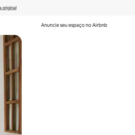
 original
Anuncie seu espaço no Airbnb
 deslizando o dedo na tela.