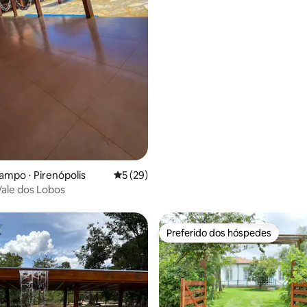
ar
ampo ⋅ Pirenópolis
5 de uma avaliação média de 5, 29 avalia
5 (29)
ale dos Lobos
Preferido dos hóspedes
Preferido dos hóspedes