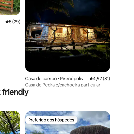
5 de uma avaliação média de 5, 29 avaliações
5 (29)
ções
Casa de campo ⋅ Pirenópolis
4,97 de uma avaliação
4,97 (31)
Casa de Pedra c/cachoeira particular
friendly
Preferido dos hóspedes
Preferido dos hóspedes