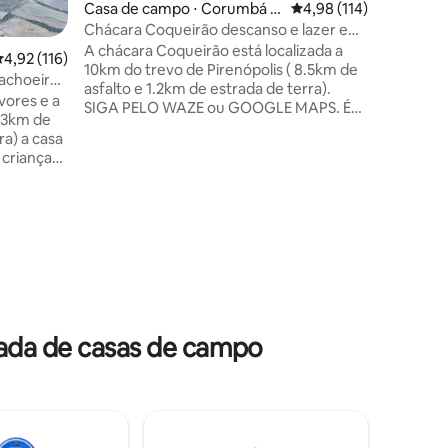
camas.Uma 
Casa de campo ⋅ Corumbá d
4,98 de uma avaliação 
4,98 (114)
aquecimen
e Goiás
Chácara Coqueirão descanso e lazer em
com chur
Pirenópolis
A chácara Coqueirão está localizada a
,92 de uma avaliação média de 5, 116 avaliações
4,92 (116)
smart TV,
10km do trevo de Pirenópolis ( 8.5km de
banheiro
Cachoeira
asfalto e 1.2km de estrada de terra).
Vista MARAVILHO
vores e a
SIGA PELO WAZE ou GOOGLE MAPS. É
maravilh
 (3km de
um local bem arborizado, em meio a
nosso re
ra) a casa
natureza e muito aconchegante. Amplo
 crianças.
espaço de lazer, varanda com sala,
ortável
cozinha completa, adega, TV 42’ com
,
sky. Sauna a vapor, piscina com
ogueira,
aquecimento solar, churrasqueira
ções
carvão, lareira externa e campo de
cal de
futebol/volley/peteca. O espaço é
za, fauna
exclusivo para famílias e comporta
elas
confortavelmente 12 pessoas
 apenas
rada de casas de campo