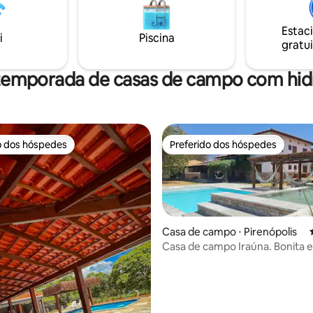
e
ermite
Estac
s em meio à natureza -
i
Piscina
gratui
 Pets - Jogos
 temporada de casas de campo com h
o dos hóspedes
Preferido dos hóspedes
o dos hóspedes
Preferido dos hóspedes
Casa de campo ⋅ Pirenópolis
Casa de campo Iraúna. Bonita e
Aconchegante