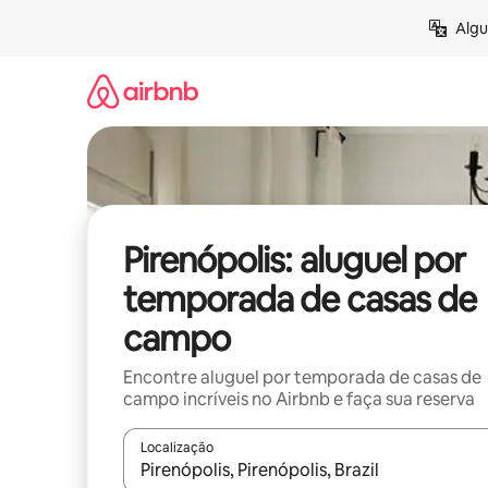
Pular
Algu
para
o
conteúdo
Pirenópolis: aluguel por
temporada de casas de
campo
Encontre aluguel por temporada de casas de
campo incríveis no Airbnb e faça sua reserva
Localização
Quando os resultados estiverem disponíveis, expl