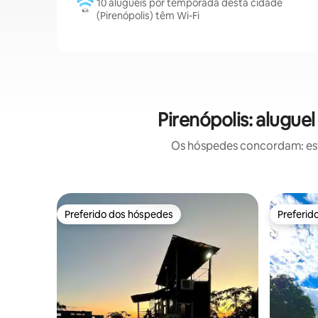
10 aluguéis por temporada desta cidade
(Pirenópolis) têm Wi-Fi
Pirenópolis: alugu
Os hóspedes concordam: est
Preferido dos hóspedes
Preferid
Preferido dos hóspedes
Preferid