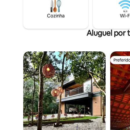
Trilhas dentro e fora da propriedade,
descanso -Lugar com bastante espaço 
perfeitas p/ caminhadas/bikes que levam
privacidade -localização p
a riachos.•Indicações de cachoeiras
caminhada
Cozinha
Wi-F
p/explorar a beleza natural da região.
Aceitamos
Aluguel por
Preferid
Preferid