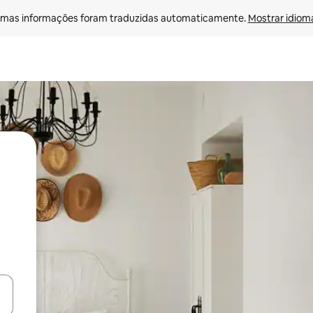
mas informações foram traduzidas automaticamente. 
Mostrar idioma
ore-os usando as seta para cima e para baixo do teclado ou tocando e