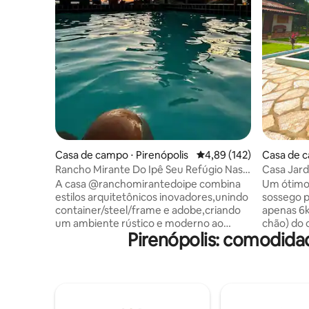
Casa de campo ⋅ Pirenópolis
4,89 de uma avaliação m
4,89 (142)
Casa de c
neus
Rancho Mirante Do Ipê Seu Refúgio Nas
Casa Jard
Montanhas
A casa @ranchomirantedoipe combina
Um ótimo 
estilos arquitetônicos inovadores,unindo
sossego pois es
container/steel/frame e adobe,criando
apenas 6km(apenas 200mts estrada de
um ambiente rústico e moderno ao
chão) do 
Pirenópolis: comodida
mesmo tempo. Casa possui um mirante
-Casa com
com vista de impressionar rodeada por
quartos -Wi-Fi -Cozi
montanhas,proporciona uma vista
completa - espaço para recreação 
deslumbrante tudo com
futebol/vôlei )
privacidade.•Piscina 4x4 ideal para
solar - espaço para fogueira - Tv
relaxar com paisagem inesquecível.•2
(quartos/á