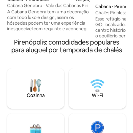
Cabana Genebra - Vale das Cabanas Piri
Cabana ⋅ Pirenópol
A Cabana Genebra tem uma decoração
Chalés Piribless - I
com todo luxo e design, assim os
Esse refúgio na ci
hóspedes podem ter uma experiência
GO, localizado a 
inesquecível com requinte e aconchego.
centro histórico, a
A inspiração foi nas cabanas da Suíça.
o equilibrio perfei
Situada na zona rural 2 km em meio da
Pirenópolis: comodidades populares
lazer e descanso
cidade tendo só meio km de estrada de
projetado para pr
para aluguel por temporada de chalés
chão. Dispõe de uma cama de casal no
experiência imersi
mezanino, roupa de cama fio 300
Desfrute de vista
egípcio, toalha de banho, roupão, smart
balões de ar quen
TV, net fibra, ar condicionado, cozinha
cada nascer e pôr 
completa, cafeteira Nespresso, banheira
estadia ainda mais
hidromassagem com
momento românti
cromoterapia/servimos café da manhã.
em família, ideal 
inesquecíveis
Cozinha
Wi-Fi