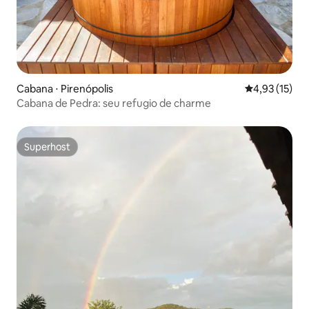
Cabana ⋅ Pirenópolis
4,93 de uma a
4,93 (15)
Cabana de Pedra: seu refugio de charme
Superhost
Superhost