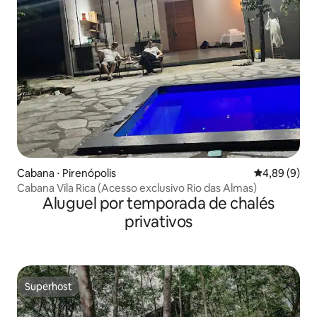
Cabana ⋅ Pirenópolis
4,89 de uma 
4,89 (9)
Cabana Vila Rica (Acesso exclusivo Rio das Almas)
Aluguel por temporada de chalés
privativos
Superhost
Superhost