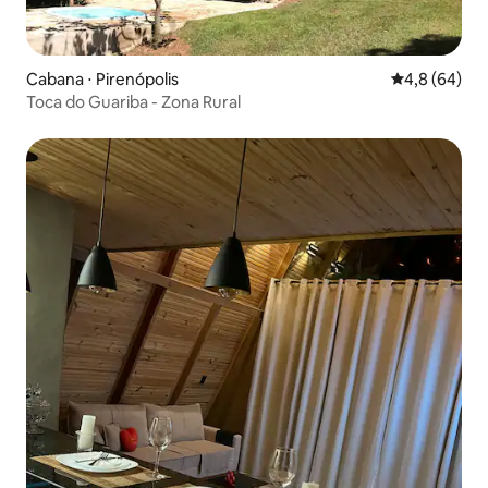
Cabana ⋅ Pirenópolis
4,8 de uma a
4,8 (64)
Toca do Guariba - Zona Rural