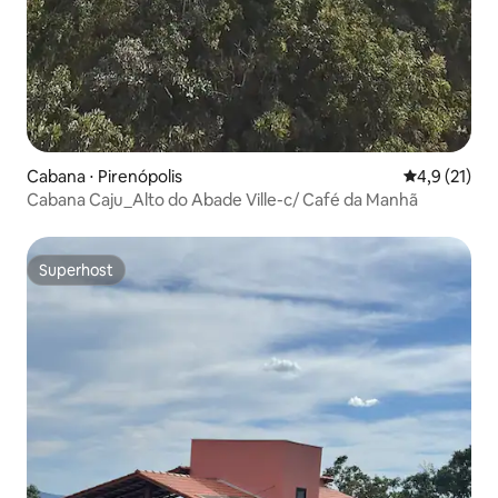
Cabana ⋅ Pirenópolis
4,9 de uma a
4,9 (21)
Cabana Caju_Alto do Abade Ville-c/ Café da Manhã
Superhost
Superhost