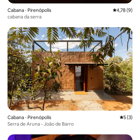
Cabana ⋅ Pirenópolis
4,78 de uma 
4,78 (9)
cabana da serra
Cabana ⋅ Pirenópolis
5 de uma 
5 (3)
Serra de Aruna - João de Barro