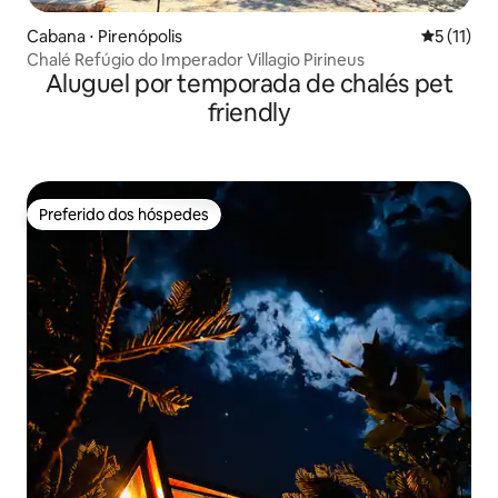
Cabana ⋅ Pirenópolis
5 de uma a
5 (11)
Chalé Refúgio do Imperador Villagio Pirineus
Aluguel por temporada de chalés pet
friendly
Preferido dos hóspedes
Preferido dos hóspedes