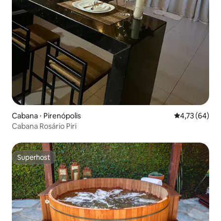
Cabana ⋅ Pirenópolis
4,73 de uma a
4,73 (64)
Cabana Rosário Piri
Superhost
Superhost