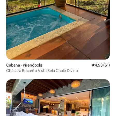
Cabana ⋅ Pirenópolis
4,93 de uma a
4,93 (61)
Chácara Recanto Vista Bela Chalé Divino