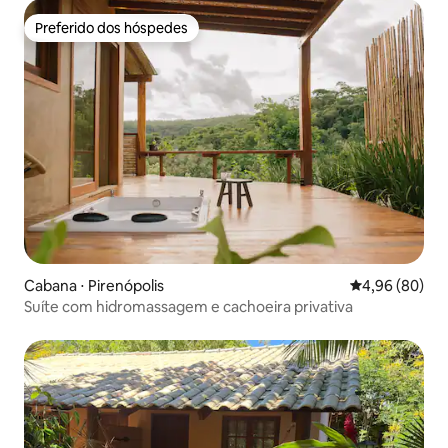
Preferido dos hóspedes
Preferido dos hóspedes
Cabana ⋅ Pirenópolis
4,96 de uma av
4,96 (80)
Suíte com hidromassagem e cachoeira privativa