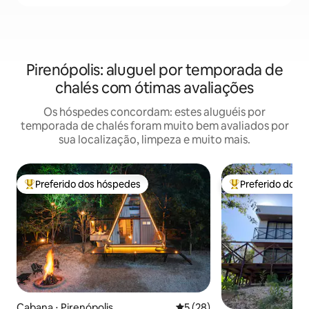
Pirenópolis: aluguel por temporada de
chalés com ótimas avaliações
Os hóspedes concordam: estes aluguéis por
temporada de chalés foram muito bem avaliados por
sua localização, limpeza e muito mais.
Preferido dos hóspedes
Preferido dos 
Entre os melhores preferidos dos hóspedes
Entre os melhore
Cabana ⋅ Pirenópolis
5 de uma avaliação média de
5 (28)