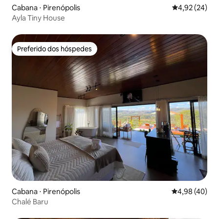
Cabana ⋅ Pirenópolis
4,92 de uma a
4,92 (24)
Ayla Tiny House
Preferido dos hóspedes
Preferido dos hóspedes
Cabana ⋅ Pirenópolis
4,98 de uma a
4,98 (40)
Chalé Baru