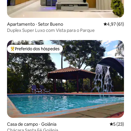
Apartamento ⋅ Setor Bueno
4,97 de uma a
4,97 (61)
Duplex Super Luxo com Vista para o Parque
Preferido dos hóspedes
Entre os melhores preferidos dos hóspedes
Casa de campo ⋅ Goiânia
5 de uma a
5 (23)
Chácara Santa Fé Goiânia