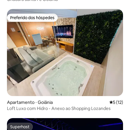
Preferido dos hóspedes
Preferido dos hóspedes
Apartamento ⋅ Goiânia
5 de uma a
5 (12)
Loft Luxo com Hidro - Anexo ao Shopping Lozandes
Superhost
Superhost