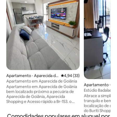
Apartamento ⋅ Aparecida de
4,94 de uma avaliação média de
4,94 (33)
Goiânia
Apartamento em Aparecida de Goiânia
Apartamento ⋅ Ap
Apartamento em Aparecida de Goiânia
oiânia
Estúdio Badaladu
bem localizado próximo a pecuária de
Abrace a simplicid
Aparecida de Goiânia, Aparecida
tranquilo e bem-l
Shopping e Acesso rápido a Br-153. o
localização de de 
apartamento possui 1 quarto de casal
do Buriti Shopping
com ar condicionado e cortina blackout
Comodidades populares em aluguel por
restaurantes, bares
100% Sala de estar com sofá- cama