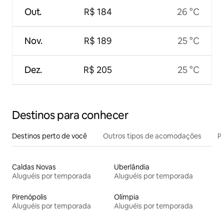
Out.
R$ 184
26 °C
Nov.
R$ 189
25 °C
Dez.
R$ 205
25 °C
Destinos para conhecer
Destinos perto de você
Outros tipos de acomodações
Pr
Caldas Novas
Uberlândia
Aluguéis por temporada
Aluguéis por temporada
Pirenópolis
Olímpia
Aluguéis por temporada
Aluguéis por temporada