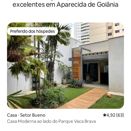
excelentes em Aparecida de Goiânia
Preferido dos hóspedes
Preferido dos hóspedes
Casa ⋅ Setor Bueno
4,92 de uma a
4,92 (63)
Casa Moderna ao lado do Parque Vaca Brava