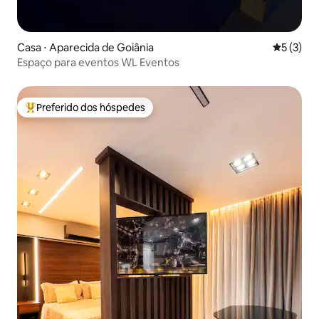
Casa ⋅ Aparecida de Goiânia
5 de uma 
5 (3)
Espaço para eventos WL Eventos
Preferido dos hóspedes
Entre os melhores preferidos dos hóspedes