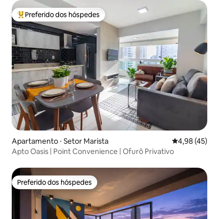
Preferido dos hóspedes
Entre os melhores preferidos dos hóspedes
Apartamento ⋅ Setor Marista
4,98 de uma a
4,98 (45)
Apto Oasis | Point Convenience | Ofurô Privativo
Preferido dos hóspedes
Preferido dos hóspedes