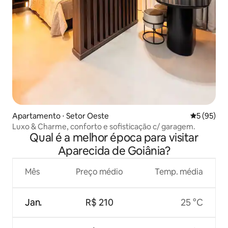
Apartamento ⋅ Setor Oeste
5 de uma a
5 (95)
Luxo & Charme, conforto e sofisticação c/ garagem.
Qual é a melhor época para visitar
Aparecida de Goiânia?
Mês
Preço médio
Temp. média
Jan.
R$ 210
25 °C