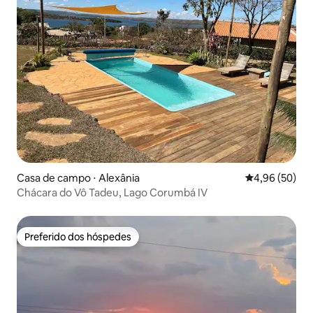
Casa de campo ⋅ Alexânia
4,96 de uma a
4,96 (50)
Chácara do Vô Tadeu, Lago Corumbá IV
Preferido dos hóspedes
Preferido dos hóspedes