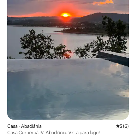
Casa ⋅ Abadiânia
5 de uma 
5 (6)
Casa Corumbá IV. Abadiânia. Vista para lago!