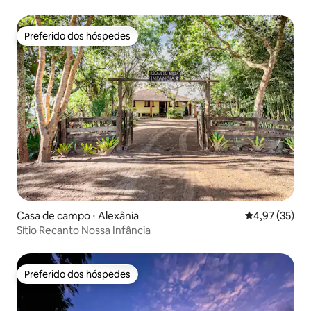
Preferido dos hóspedes
Preferido dos hóspedes
Casa de campo ⋅ Alexânia
4,97 de uma a
4,97 (35)
Sítio Recanto Nossa Infância
Preferido dos hóspedes
Preferido dos hóspedes