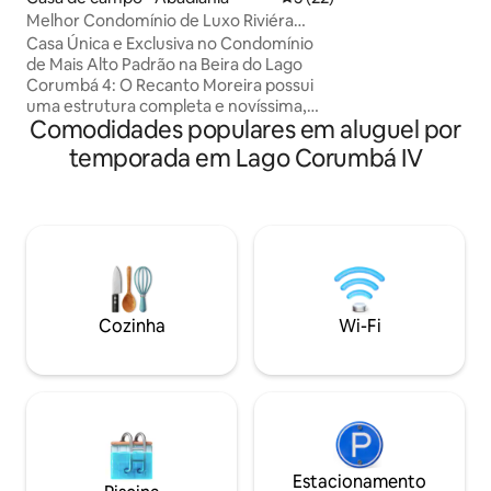
espaço conta com: * Piscina aquecid
Melhor Condomínio de Luxo Riviéra
Área gourmet com
c/Piscina Quente
Casa Única e Exclusiva no Condomínio
Varanda com rede 
de Mais Alto Padrão na Beira do Lago
para fogueira * Qu
Corumbá 4: O Recanto Moreira possui
cozinha integrada Mais de 60 avaliaçõe
uma estrutura completa e novíssima,
e nota 4,9 no Airbnb. Valores esp
Comodidades populares em aluguel por
juntando o luxo com o campo. São 5
durante a semana
suítes completas c/ ar condicionado,
temporada em Lago Corumbá IV
ampla área externa com piscina
(hidromassagem e cascata),
churrasqueira, acesso privativo ao lago,
quiósque e portaria segurança 24 horas.
Cozinha toda mobiliada e decorada. -
Todo Quartos c/ Ar condicionado -1
minutinho você está na beira do lago -
PISCINA COM AQUECIMENTO ELÉTRICO
Cozinha
Wi-Fi
Estacionamento