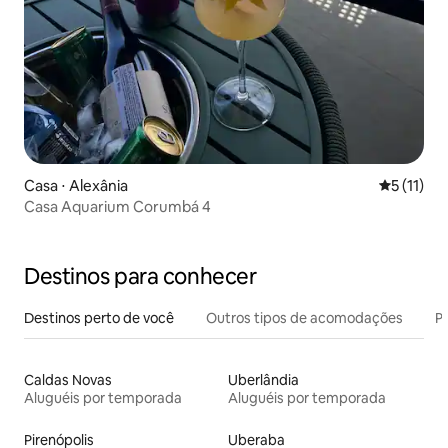
Casa ⋅ Alexânia
5 de uma a
5 (11)
Casa Aquarium Corumbá 4
Destinos para conhecer
Destinos perto de você
Outros tipos de acomodações
Pr
Caldas Novas
Uberlândia
Aluguéis por temporada
Aluguéis por temporada
Pirenópolis
Uberaba