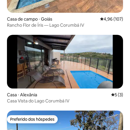
Casa de campo ⋅ Goiás
4,96 de uma av
4,96 (107)
Rancho Flor de Íris — Lago Corumbá IV
Casa ⋅ Alexânia
5 de uma 
5 (3)
Casa Vista do Lago Corumbá IV
Preferido dos hóspedes
Preferido dos hóspedes