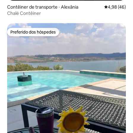
Contêiner de transporte ⋅ Alexânia
4,98 de uma a
4,98 (46)
Chalé Contêiner
Preferido dos hóspedes
Preferido dos hóspedes