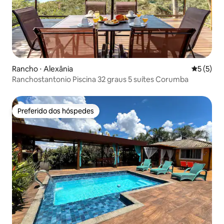
Rancho ⋅ Alexânia
5 de uma 
5 (5)
Ranchostantonio Piscina 32 graus 5 suítes Corumba
Preferido dos hóspedes
Preferido dos hóspedes