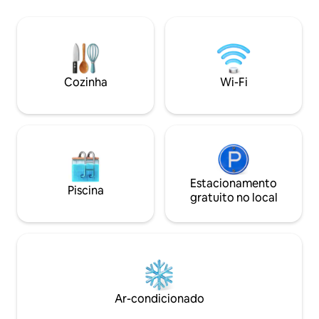
do bairro: - Animais de estimação não
apartamento foi 
são permitidos devido aos nossos
Água quente, roup
clientes alérgicos - Festas e eventos
são fornecidas. Ide
(preparativos de casamento,
viajantes individua
aniversários, etc.) não são permitidos -
negócios, oferece
Carregar um veículo elétrico também
calorosa e atenc
Cozinha
Wi-Fi
não é permitido
modernas.
Estacionamento
Piscina
gratuito no local
Ar-condicionado