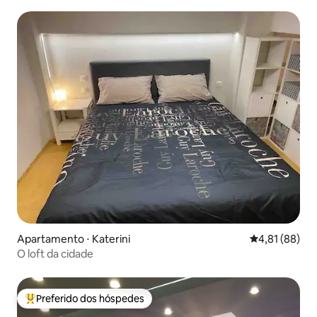
Apartamento ⋅ Katerini
4,81 de uma a
4,81 (88)
O loft da cidade
Preferido dos hóspedes
Entre os melhores preferidos dos hóspedes