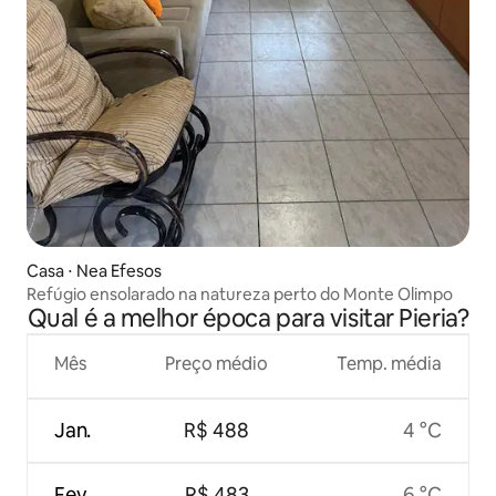
Casa ⋅ Nea Efesos
Refúgio ensolarado na natureza perto do Monte Olimpo
Qual é a melhor época para visitar Pieria?
Mês
Preço médio
Temp. média
Jan.
R$ 488
4 °C
Fev.
R$ 483
6 °C