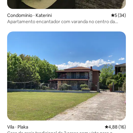
Condomínio ⋅ Katerini
5 de uma a
5 (34)
Apartamento encantador com varanda no centro da
cidade
Vila ⋅ Plaka
4,88 de uma a
4,88 (16)