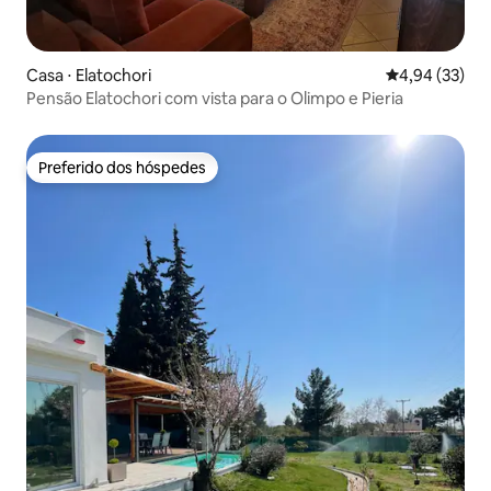
Casa ⋅ Elatochori
4,94 de uma a
4,94 (33)
Pensão Elatochori com vista para o Olimpo e Pieria
Preferido dos hóspedes
Preferido dos hóspedes