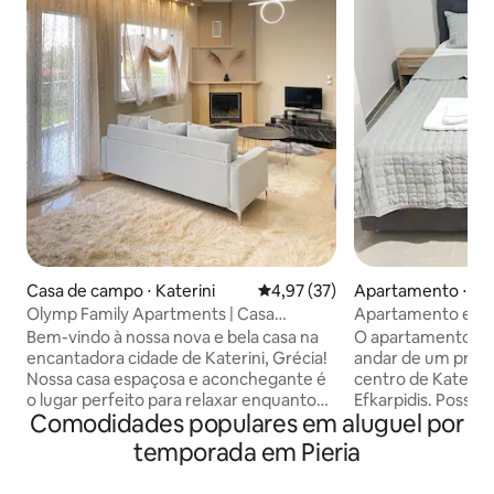
Casa de campo ⋅ Katerini
4,97 de uma avaliação média de
4,97 (37)
Apartamento ⋅ Kat
Olymp Family Apartments | Casa
Apartamento em u
independente Katerini
Bem-vindo à nossa nova e bela casa na
O apartamento est
encantadora cidade de Katerini, Grécia!
andar de um préd
Nossa casa espaçosa e aconchegante é
centro de Katerin
o lugar perfeito para relaxar enquanto
Efkarpidis. Possui
Comodidades populares em aluguel por
desfruta de tudo o que esta
uma excelente vist
encantadora região tem a oferecer. Há 2
quarto com cama d
temporada em Pieria
ar condicionado na casa, um na sala de
cama, uma área d
estar e um no quarto. Regras da casa e
mesa de jantar e 