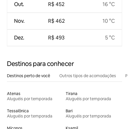
Out.
R$ 452
16 °C
Nov.
R$ 462
10 °C
Dez.
R$ 493
5 °C
Destinos para conhecer
Destinos perto de você
Outros tipos de acomodações
Pr
Atenas
Tirana
Aluguéis por temporada
Aluguéis por temporada
Tessalônica
Bari
Aluguéis por temporada
Aluguéis por temporada
Míconos
Ksamil