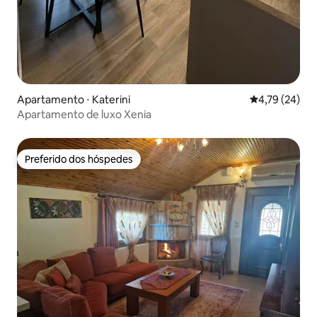
Apartamento ⋅ Katerini
4,79 de uma a
4,79 (24)
Apartamento de luxo Xenia
Preferido dos hóspedes
Preferido dos hóspedes