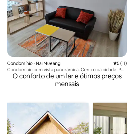
Condomínio ⋅ Nai Mueang
5 de uma a
5 (11)
Condomínio com vista panorâmica. Centro da cidade. PT
O conforto de um lar e ótimos preços
também disponível
mensais