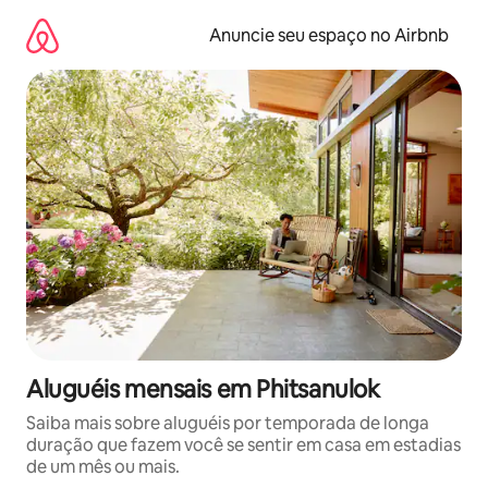
Pular
para
Anuncie seu espaço no Airbnb
o
conteúdo
Aluguéis mensais em Phitsanulok
Saiba mais sobre aluguéis por temporada de longa
duração que fazem você se sentir em casa em estadias
de um mês ou mais.