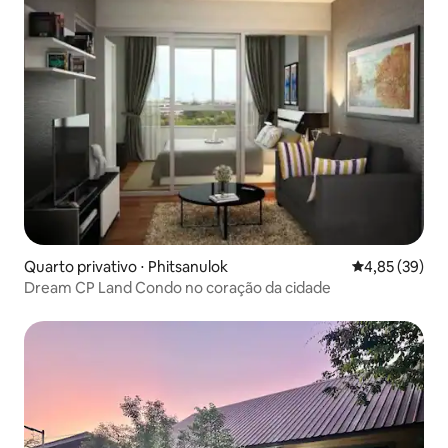
Quarto privativo ⋅ Phitsanulok
4,85 de uma a
4,85 (39)
Dream CP Land Condo no coração da cidade