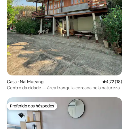
Casa ⋅ Nai Mueang
4,72 de uma a
4,72 (18)
Centro da cidade — área tranquila cercada pela natureza
Preferido dos hóspedes
Preferido dos hóspedes