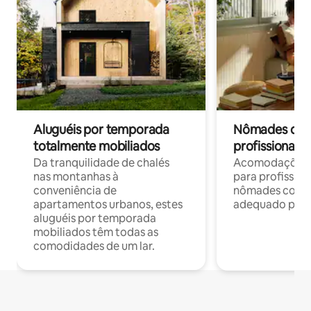
Aluguéis por temporada
Nômades digit
totalmente mobiliados
profissionais 
Da tranquilidade de chalés
Acomodações c
nas montanhas à
para profission
conveniência de
nômades com W
apartamentos urbanos, estes
adequado para 
aluguéis por temporada
mobiliados têm todas as
comodidades de um lar.