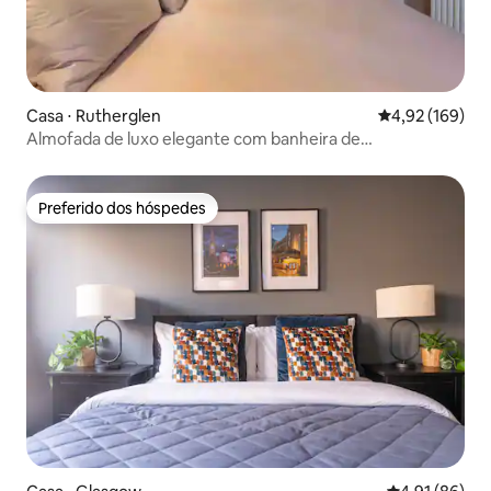
Casa ⋅ Rutherglen
4,92 de uma av
4,92 (169)
Almofada de luxo elegante com banheira de
hidromassagem
Preferido dos hóspedes
Preferido dos hóspedes