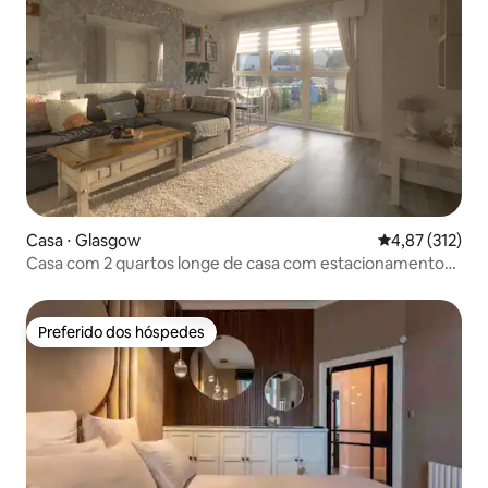
Casa ⋅ Glasgow
4,87 de uma av
4,87 (312)
Casa com 2 quartos longe de casa com estacionamento
GRATUITO
Preferido dos hóspedes
Preferido dos hóspedes