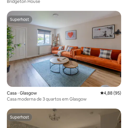
Bridgeton House
Superhost
Superhost
Casa ⋅ Glasgow
4,88 de uma a
4,88 (95)
Casa moderna de 3 quartos em Glasgow
Superhost
Superhost