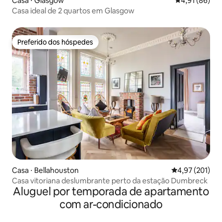
Casa ⋅ Glasgow
4,91 de uma a
4,91 (86)
Casa ideal de 2 quartos em Glasgow
Preferido dos hóspedes
Preferido dos hóspedes
Casa ⋅ Bellahouston
4,97 de uma av
4,97 (201)
Casa vitoriana deslumbrante perto da estação Dumbreck
Aluguel por temporada de apartamento
com ar-condicionado