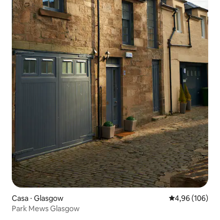
Casa ⋅ Glasgow
4,96 de uma av
4,96 (106)
Park Mews Glasgow