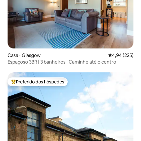
Casa ⋅ Glasgow
4,94 de uma av
4,94 (225)
Espaçoso 3BR | 3 banheiros | Caminhe até o centro
Preferido dos hóspedes
Entre os melhores preferidos dos hóspedes