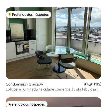
Preferido dos hóspedes
Entre os melhores preferidos dos hóspedes
Condomínio ⋅ Glasgow
4,91 de uma av
4,91 (113)
Loft bem iluminado na cidade comercial | vista fabulosa |
estacionamento gratuito
Preferido dos hóspedes
Preferido dos hóspedes