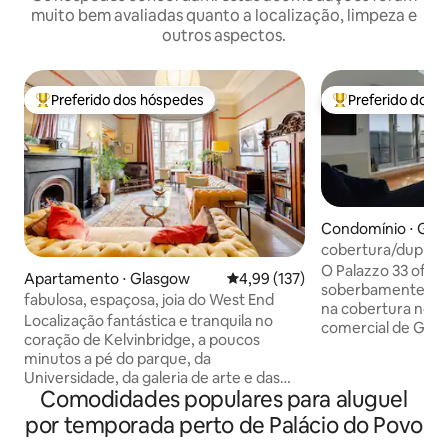
muito bem avaliadas quanto a localização, limpeza e
outros aspectos.
Preferido dos hóspedes
Preferido dos 
Entre os melhores preferidos dos hóspedes
Entre os melhore
Condomínio ⋅ Gla
cobertura/duplex
decorada com es
O Palazzo 33 ofer
Apartamento ⋅ Glasgow
4,99 de uma avaliação média de 
4,99 (137)
soberbamente con
fabulosa, espaçosa, joia do West End
na cobertura no c
Localização fantástica e tranquila no
comercial de Glas
coração de Kelvinbridge, a poucos
cobertura tem um
minutos a pé do parque, da
em um lounge de a
Universidade, da galeria de arte e das
jantar/cozinha em
Comodidades populares para aluguel
lojas, cafés e restaurantes do West End.
quarto principal 
Térreo de uma townhouse de Glasgow
por temporada perto de Palácio do Povo
duas camas king s
dos anos 1870, Grande sala de estar -
quatro camas de so