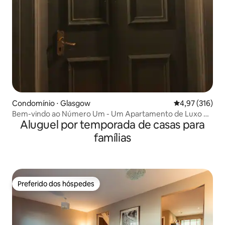
Condomínio ⋅ Glasgow
4,97 de uma av
4,97 (316)
Bem-vindo ao Número Um - Um Apartamento de Luxo no
Aluguel por temporada de casas para
West End
famílias
Preferido dos hóspedes
Preferido dos hóspedes