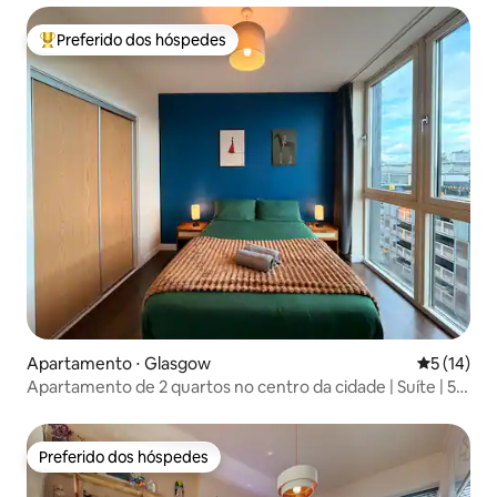
Preferido dos hóspedes
Entre os melhores preferidos dos hóspedes
Apartamento ⋅ Glasgow
5 de uma a
5 (14)
Apartamento de 2 quartos no centro da cidade | Suíte | 5
min da estação
Preferido dos hóspedes
Preferido dos hóspedes