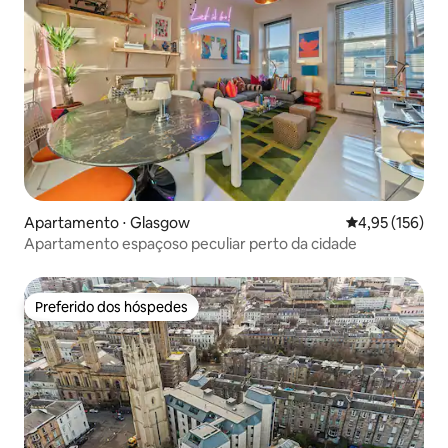
Apartamento ⋅ Glasgow
4,95 de uma av
4,95 (156)
Apartamento espaçoso peculiar perto da cidade
Preferido dos hóspedes
Preferido dos hóspedes