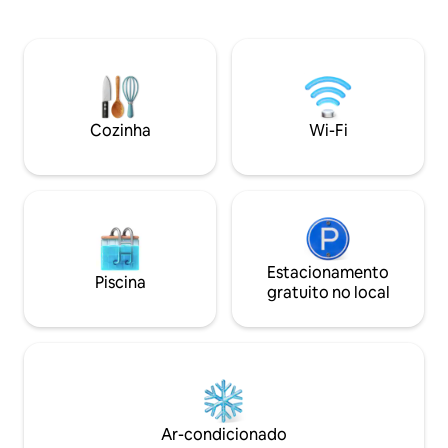
lareira, mesa de jantar. Cozinha
foi recentemente
equipada - geladeira, caixa de gelo,
recentemente mobi
cafeteira. Quarto grande e ensolarado,
As atrações adicio
cama tamanho imperador, lençóis de
na cobertura em 
algodão, colchão natural, cortinas
entrada segura e 
pesadas. Banheiro cheio de plantas,
estacionamento s
banheira de pé livre, chuveiro com box.
Cozinha
Wi-Fi
Wi-Fi rápido. TV de 50 polegadas. Música
Alexa. Controles de aquecimento
Estacionamento
Piscina
gratuito no local
Ar-condicionado