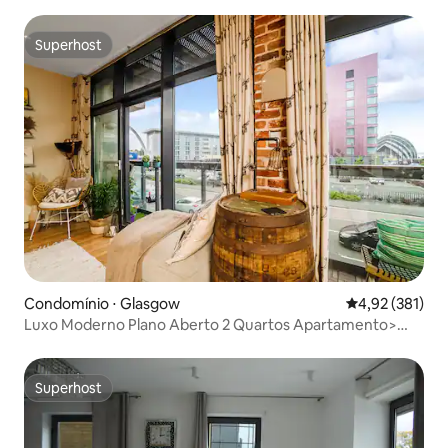
Superhost
Superhost
Condomínio ⋅ Glasgow
4,92 de uma av
4,92 (381)
Luxo Moderno Plano Aberto 2 Quartos Apartamento>
Prking & Varanda
Superhost
Superhost