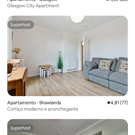
Glasgow City Apartment
Superhost
Superhost
Apartamento ⋅ Shawlands
4,81 de uma a
4,81 (77)
Cortiço moderno e aconchegante
Superhost
Superhost