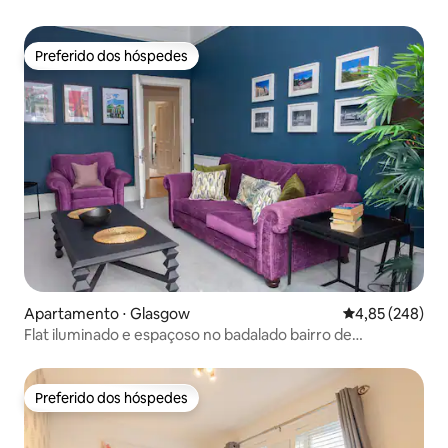
Preferido dos hóspedes
Preferido dos hóspedes
Apartamento ⋅ Glasgow
4,85 de uma ava
4,85 (248)
Flat iluminado e espaçoso no badalado bairro de
Finnieston
Preferido dos hóspedes
Preferido dos hóspedes