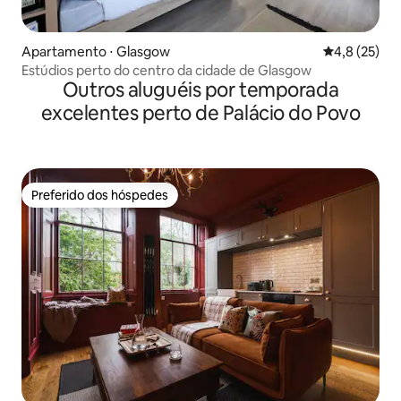
Apartamento ⋅ Glasgow
4,8 de uma a
4,8 (25)
Estúdios perto do centro da cidade de Glasgow
Outros aluguéis por temporada
excelentes perto de Palácio do Povo
Preferido dos hóspedes
Preferido dos hóspedes