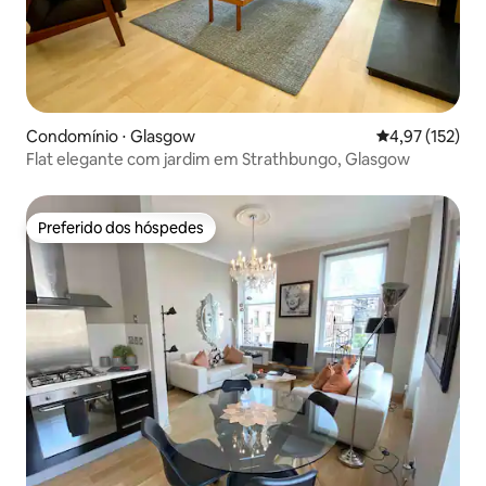
Condomínio ⋅ Glasgow
4,97 de uma av
4,97 (152)
Flat elegante com jardim em Strathbungo, Glasgow
Preferido dos hóspedes
Preferido dos hóspedes