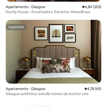
Apartamento ⋅ Glasgow
4,84 de uma ava
4,84 (203)
Huntly House – Encantadora. Estranha. Maravilhosa.
Superhost
Superhost
Apartamento ⋅ Glasgow
4,78 de uma a
4,78 (40)
Glasgow autêntica: estúdio icônico da Anchor Line