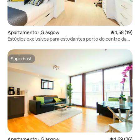
Apartamento ⋅ Glasgow
4,58 de uma a
4,58 (19)
Estúdios exclusivos para estudantes perto do centro da
cidade de Glasgow
Superhost
Superhost
Apartamento ⋅ Glasgow
4,69 de uma a
4,69 (26)