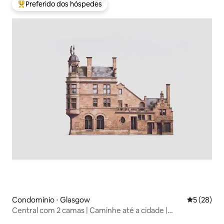
Preferido dos hóspedes
Entre os melhores preferidos dos hóspedes
Condomínio ⋅ Glasgow
5 de uma a
5 (28)
Central com 2 camas | Caminhe até a cidade |
Estacionamento nas proximidades