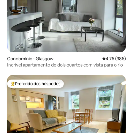
Condomínio ⋅ Glasgow
4,76 de uma av
4,76 (386)
Incrível apartamento de dois quartos com vista para o rio
Preferido dos hóspedes
Entre os melhores preferidos dos hóspedes