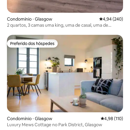
Condomínio ⋅ Glasgow
4,94 de uma ava
4,94 (240)
2 quartos, 3 camas uma king, uma de casal, uma de
solteiro
Preferido dos hóspedes
Preferido dos hóspedes
Condomínio ⋅ Glasgow
4,98 de uma av
4,98 (110)
Luxury Mews Cottage no Park District, Glasgow