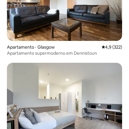
Apartamento ⋅ Glasgow
4,9 de uma av
4,9 (322)
Apartamento supermoderno em Dennistoun