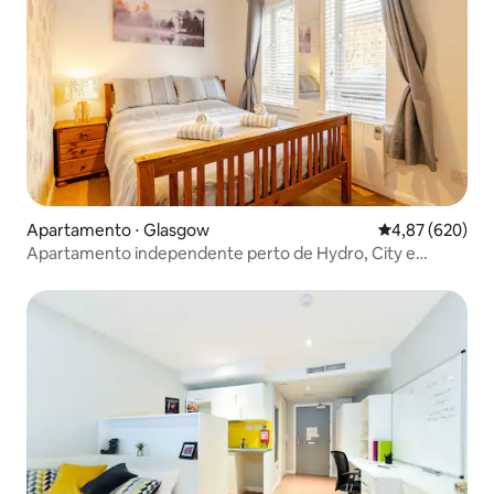
Apartamento ⋅ Glasgow
4,87 de uma ava
4,87 (620)
Apartamento independente perto de Hydro, City e
Westend