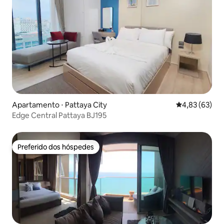
Apartamento ⋅ Pattaya City
4,83 de uma a
4,83 (63)
Edge Central Pattaya BJ195
Preferido dos hóspedes
Preferido dos hóspedes