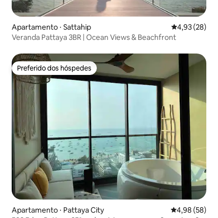
Apartamento ⋅ Sattahip
4,93 de uma a
4,93 (28)
Veranda Pattaya 3BR | Ocean Views & Beachfront
Preferido dos hóspedes
Preferido dos hóspedes
Apartamento ⋅ Pattaya City
4,98 de uma a
4,98 (58)