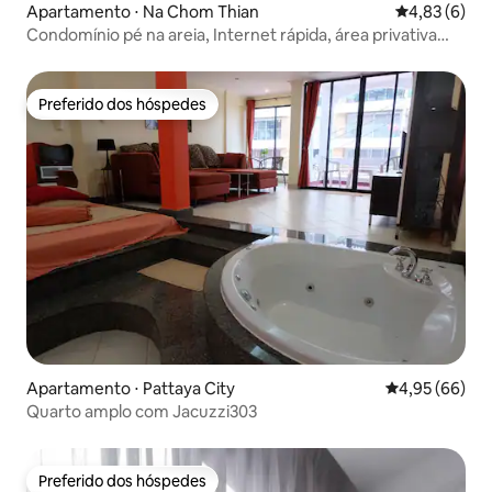
Apartamento ⋅ Na Chom Thian
4,83 de uma 
4,83 (6)
Condomínio pé na areia, Internet rápida, área privativa
#125
Preferido dos hóspedes
Preferido dos hóspedes
Apartamento ⋅ Pattaya City
4,95 de uma a
4,95 (66)
Quarto amplo com Jacuzzi303
Preferido dos hóspedes
Preferido dos hóspedes