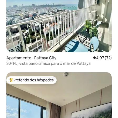
Apartamento ⋅ Pattaya City
4,97 de uma a
4,97 (72)
30º FL, vista panorâmica para o mar de Pattaya
Preferido dos hóspedes
Entre os melhores preferidos dos hóspedes