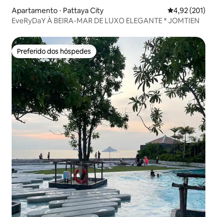
Apartamento ⋅ Pattaya City
4,92 de uma av
4,92 (201)
EveRyDaY À BEIRA-MAR DE LUXO ELEGANTE * JOMTIEN
Preferido dos hóspedes
Preferido dos hóspedes