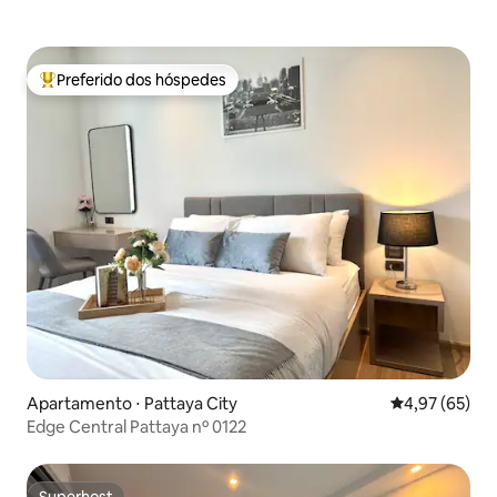
Preferido dos hóspedes
Entre os melhores preferidos dos hóspedes
Apartamento ⋅ Pattaya City
4,97 de uma a
4,97 (65)
Edge Central Pattaya nº 0122
Superhost