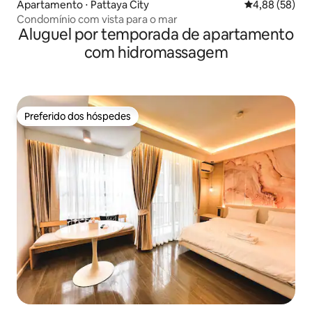
Apartamento ⋅ Pattaya City
4,88 de uma a
4,88 (58)
Condomínio com vista para o mar
Aluguel por temporada de apartamento
com hidromassagem
Preferido dos hóspedes
Preferido dos hóspedes