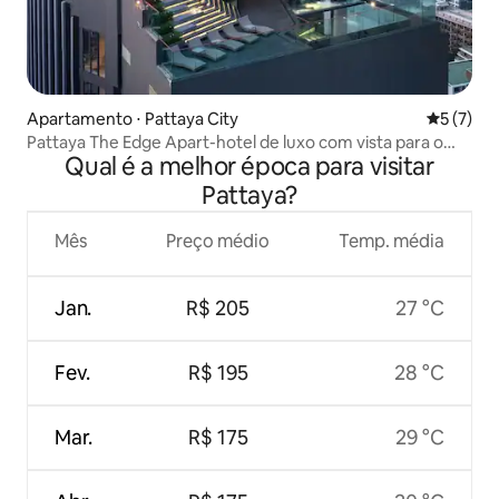
Apartamento ⋅ Pattaya City
5 de uma 
5 (7)
Pattaya The Edge Apart-hotel de luxo com vista para o
Qual é a melhor época para visitar
mar/ piscina infinita/ perto da rua da praia A melhor
escolha para férias
Pattaya?
Mês
Preço médio
Temp. média
Jan.
R$ 205
27 °C
Fev.
R$ 195
28 °C
Mar.
R$ 175
29 °C