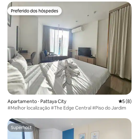
Preferido dos hóspedes
Preferido dos hóspedes
Apartamento ⋅ Pattaya City
5 de uma 
5 (8)
#Melhor localização #The Edge Central #Piso do Jardim
Superhost
Superhost