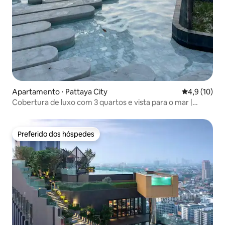
Apartamento ⋅ Pattaya City
4,9 de uma a
4,9 (10)
Cobertura de luxo com 3 quartos e vista para o mar |
Acesso à praia na varanda
Preferido dos hóspedes
Preferido dos hóspedes