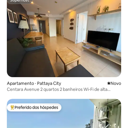
Superhost
Apartamento ⋅ Pattaya City
Novo lugar
Novo
Centara Avenue 2 quartos 2 banheiros Wi-Fi de alta
velocidade
Preferido dos hóspedes
Entre os melhores preferidos dos hóspedes