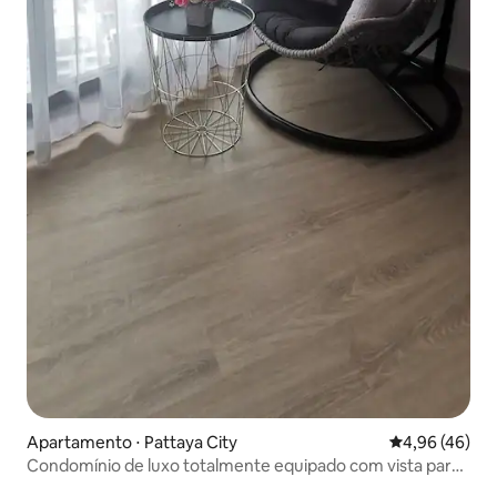
Apartamento ⋅ Pattaya City
4,96 de uma a
4,96 (46)
Condomínio de luxo totalmente equipado com vista para
o mar