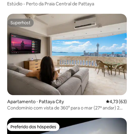
Estúdio - Perto da Praia Central de Pattaya
Superhost
Superhost
Apartamento ⋅ Pattaya City
4,73 de uma a
4,73 (63)
Condomínio com vista de 360° para o mar (27º andar) 2
quartos @Praia de Jomtien
Preferido dos hóspedes
Preferido dos hóspedes