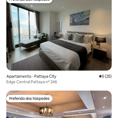
Preferido dos hóspedes
Apartamento ⋅ Pattaya City
5 de uma a
5 (25)
Edge Central Pattaya nº 246
Preferido dos hóspedes
Preferido dos hóspedes