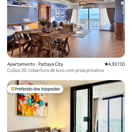
Apartamento ⋅ Pattaya City
4,92 de uma a
4,92 (12)
CoSea 20: cobertura de luxo com praia privativa
Preferido dos hóspedes
Entre os melhores preferidos dos hóspedes