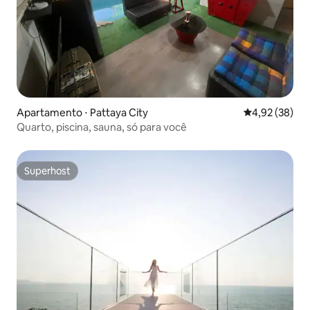
Apartamento ⋅ Pattaya City
4,92 de uma a
4,92 (38)
Quarto, piscina, sauna, só para você
Superhost
Superhost