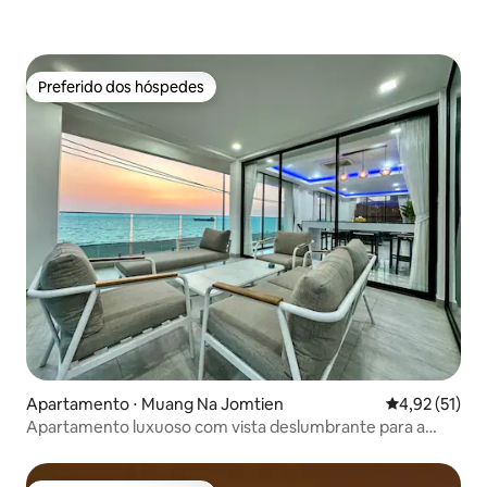
conveniência desta residência para
adicionar brilho à sua viagem a Pattaya!
🌈
Preferido dos hóspedes
Preferido dos hóspedes
Apartamento ⋅ Muang Na Jomtien
4,92 de uma a
4,92 (51)
Apartamento luxuoso com vista deslumbrante para a
praia 30