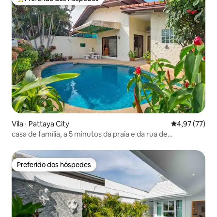
Entre os melhores preferidos dos hóspedes
Vila ⋅ Pattaya City
4,97 de uma a
4,97 (77)
casa de família, a 5 minutos da praia e da rua de
caminhada
Preferido dos hóspedes
Preferido dos hóspedes