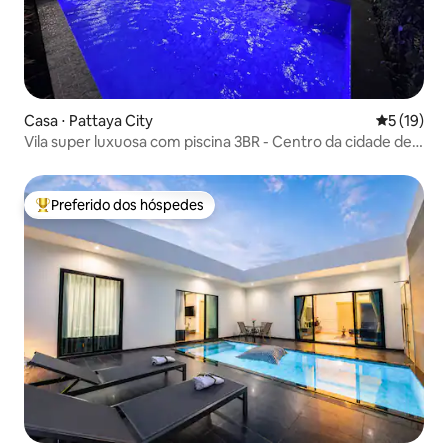
Casa ⋅ Pattaya City
5 de uma a
5 (19)
Vila super luxuosa com piscina 3BR - Centro da cidade de
Pattaya8
Preferido dos hóspedes
Entre os melhores preferidos dos hóspedes