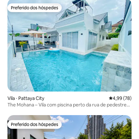
Preferido dos hóspedes
Preferido dos hóspedes
Vila ⋅ Pattaya City
4,99 de uma a
4,99 (78)
The Mohana – Vila com piscina perto da rua de pedestres
em Protar
Preferido dos hóspedes
Preferido dos hóspedes