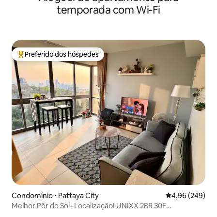
temporada com Wi-Fi
Preferido dos hóspedes
Entre os melhores preferidos dos hóspedes
Condomínio ⋅ Pattaya City
4,96 de uma ava
4,96 (249)
Melhor Pôr do Sol+Localização! UNIXX 2BR 30F
Sea+Mount View