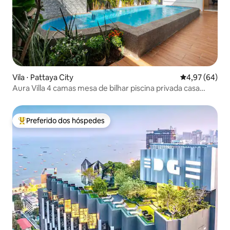
Vila ⋅ Pattaya City
4,97 de uma a
4,97 (64)
Aura Villa 4 camas mesa de bilhar piscina privada casa
perto de Walking St.
Preferido dos hóspedes
Entre os melhores preferidos dos hóspedes