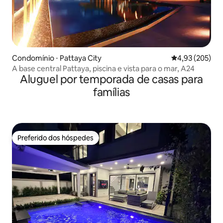
Condomínio ⋅ Pattaya City
4,93 de uma av
4,93 (205)
A base central Pattaya, piscina e vista para o mar, A24
Aluguel por temporada de casas para
famílias
Preferido dos hóspedes
Preferido dos hóspedes