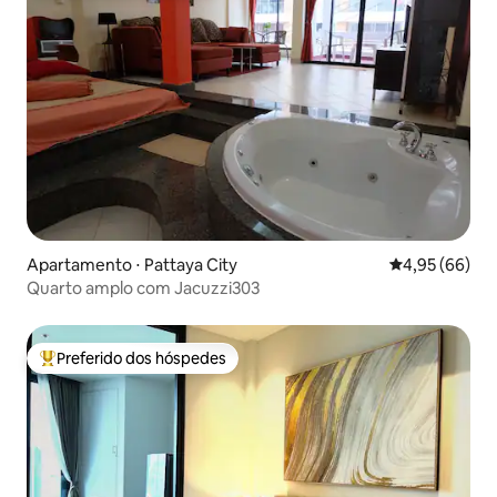
Apartamento ⋅ Pattaya City
4,95 de uma a
4,95 (66)
Quarto amplo com Jacuzzi303
Preferido dos hóspedes
Entre os melhores preferidos dos hóspedes