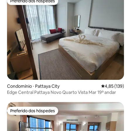
Preferido dos hóspedes
Preferido dos hóspedes
Condomínio ⋅ Pattaya City
4,85 de uma av
4,85 (139)
Edge Central Pattaya Novo Quarto Vista Mar 19º andar
Preferido dos hóspedes
Preferido dos hóspedes