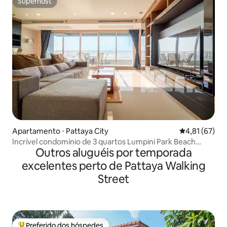
Superhost
Superhost
Apartamento ⋅ Pattaya City
4,81 de uma a
4,81 (67)
Incrível condomínio de 3 quartos Lumpini Park Beach
Outros aluguéis por temporada
Jomtien
excelentes perto de Pattaya Walking
Street
Preferido dos hóspedes