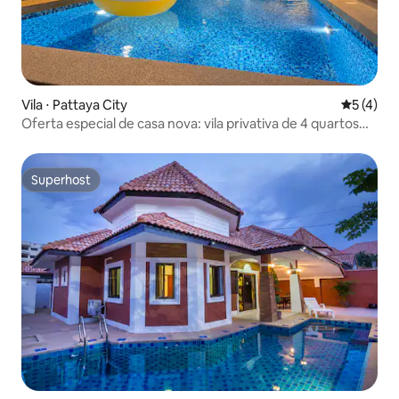
Vila ⋅ Pattaya City
5 de uma 
5 (4)
Oferta especial de casa nova: vila privativa de 4 quartos
com piscina no centro de Hollywood | Perto da praia e do
Terminal 21
Superhost
Superhost