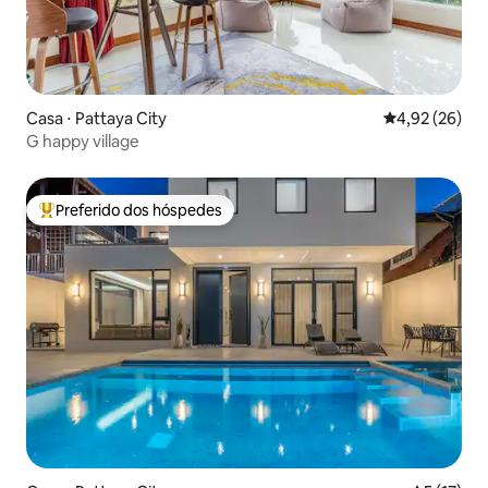
Casa ⋅ Pattaya City
4,92 de uma a
4,92 (26)
G happy village
Preferido dos hóspedes
Entre os melhores preferidos dos hóspedes