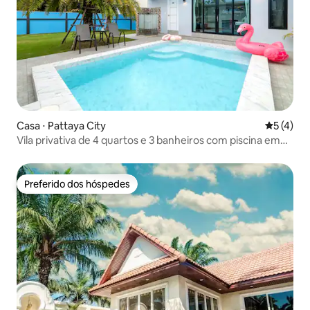
Casa ⋅ Pattaya City
5 de uma 
5 (4)
Vila privativa de 4 quartos e 3 banheiros com piscina em
Pattaya
Preferido dos hóspedes
Preferido dos hóspedes