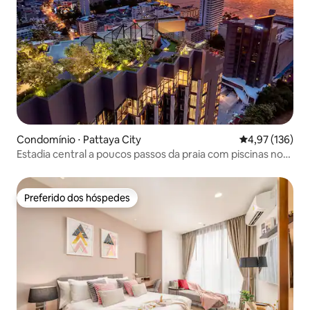
Condomínio ⋅ Pattaya City
4,97 de uma av
4,97 (136)
Estadia central a poucos passos da praia com piscinas no
terraço
Preferido dos hóspedes
Preferido dos hóspedes