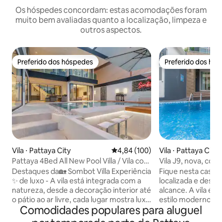
Os hóspedes concordam: estas acomodações foram
muito bem avaliadas quanto a localização, limpeza e
outros aspectos.
Preferido dos hóspedes
Preferido dos hó
Preferido dos hóspedes
Preferido dos hó
Vila ⋅ Pattaya City
4,84 de uma avaliação média de 
4,84 (100)
Vila ⋅ Pattaya City
Pattaya 4Bed All New Pool Villa / Vila com
Vila J9, nova, com
piscina de 4 camas e 5 banheiros em
banheiros e piscin
Destaques da🏡 Sombot Villa Experiência
Fique nesta casa
Pattaya
Street de Pattaya 
✨ de luxo - A vila está integrada com a
localizada e desfr
têm banheiro priva
natureza, desde a decoração interior até
alcance. A vila é 
o pátio ao ar livre, cada lugar mostra luxo
estilo moderno, mu
Comodidades populares para aluguel
e beleza requintada. 🛏 Quartos
refrescante, limpo
espaçosos e confortáveis – 4 quartos
vila tem um total 