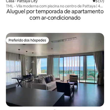
Casa ⋅ Pattaya City
5 de uma a
5 (17)
TML - Vila moderna com piscina no centro de Pattaya | 4
Aluguel por temporada de apartamento
quartos e 5 banheiros | Sala privativa profissional para
karaokê, cozinha com fogão a gás, mesa de mahjong |
com ar-condicionado
Vida prática
Preferido dos hóspedes
Preferido dos hóspedes