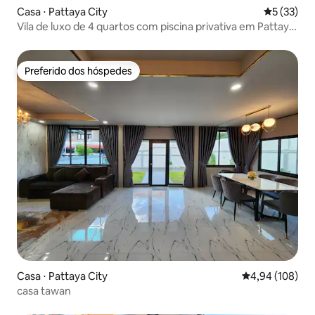
Casa ⋅ Pattaya City
5 de uma a
5 (33)
Vila de luxo de 4 quartos com piscina privativa em Pattaya,
25% de desconto
Preferido dos hóspedes
Preferido dos hóspedes
Casa ⋅ Pattaya City
4,94 de uma av
4,94 (108)
casa tawan