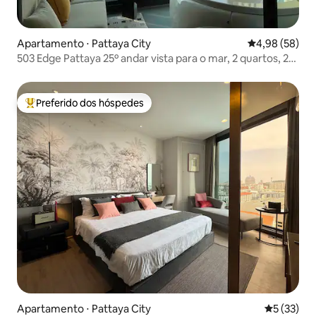
Apartamento ⋅ Pattaya City
4,98 de uma a
4,98 (58)
503 Edge Pattaya 25º andar vista para o mar, 2 quartos, 2
salas, 2 banheiros, praia + rua comercial + shopping center
Preferido dos hóspedes
Entre os melhores preferidos dos hóspedes
Apartamento ⋅ Pattaya City
5 de uma a
5 (33)