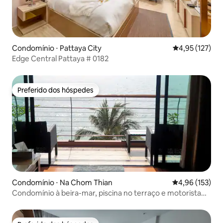
Condomínio ⋅ Pattaya City
4,95 de uma av
4,95 (127)
Edge Central Pattaya # 0182
Preferido dos hóspedes
Preferido dos hóspedes
Condomínio ⋅ Na Chom Thian
4,96 de uma av
4,96 (153)
Condomínio à beira-mar, piscina no terraço e motorista
opcional