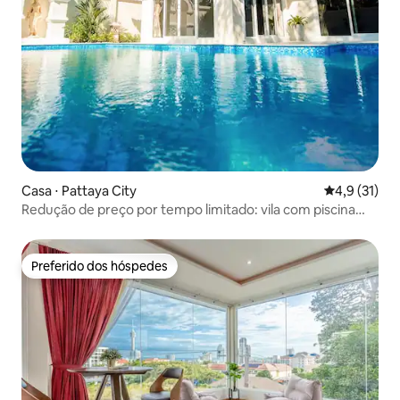
Casa ⋅ Pattaya City
4,9 de uma a
4,9 (31)
Redução de preço por tempo limitado: vila com piscina
privativa em Pattaya
Preferido dos hóspedes
Preferido dos hóspedes