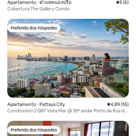
Apartamento ⋅ ตำบลหนองปรือ
5 de uma 
5 (6)
Cobertura The Gallery Condo
Preferido dos hóspedes
Preferido dos hóspedes
Apartamento ⋅ Pattaya City
4,89 de uma a
4,89 (55)
Condomínio 2 QRT Vista Mar @ 39º andar Perto da Rua de
Caminhada
Preferido dos hóspedes
Preferido dos hóspedes