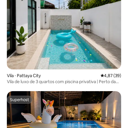
Vila ⋅ Pattaya City
4,87 de uma a
4,87 (39)
Vila de luxo de 3 quartos com piscina privativa | Perto da
rua de pedestres
Superhost
Superhost