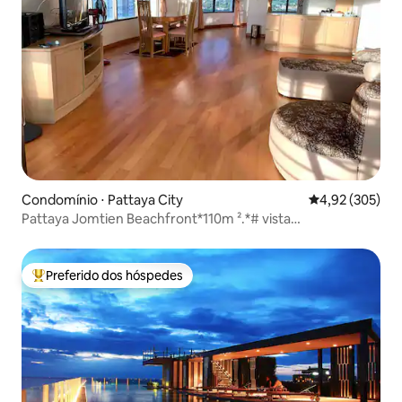
Condomínio ⋅ Pattaya City
4,92 de uma av
4,92 (305)
Pattaya Jomtien Beachfront*110m ².*# vista
deslumbrante!
Preferido dos hóspedes
Entre os melhores preferidos dos hóspedes