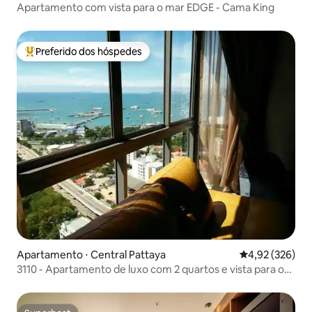
Apartamento com vista para o mar EDGE - Cama King
Preferido dos hóspedes
Entre os melhores preferidos dos hóspedes
Apartamento ⋅ Central Pattaya
4,92 de uma av
4,92 (326)
3110 - Apartamento de luxo com 2 quartos e vista para o
mar Unixx Pattaya