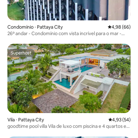
Condomínio ⋅ Pattaya City
4,98 de uma av
4,98 (66)
26º andar - Condomínio com vista incrível para o mar -
Edge Pattaya
Superhost
Superhost
Vila ⋅ Pattaya City
4,93 de uma a
4,93 (54)
goodtime pool villa Vila de luxo com piscina e 4 quartos em
Pattaya Recém-reformado, a 15 minutos da rua de
pedestres