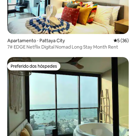
Apartamento ⋅ Pattaya City
5 de uma a
5 (36)
7# EDGE Netflix Digital Nomad Long Stay Month Rent
Preferido dos hóspedes
Preferido dos hóspedes