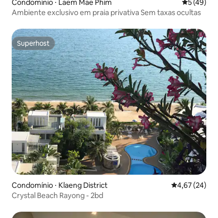
Condomínio ⋅ Laem Mae Phim
5 de uma a
5 (49)
Ambiente exclusivo em praia privativa Sem taxas ocultas
Superhost
Superhost
Condomínio ⋅ Klaeng District
4,67 de uma a
4,67 (24)
Crystal Beach Rayong - 2bd