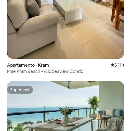
Apartamento ⋅ Kram
5 de uma a
5 (11)
Mae Phim Beach - A15 Seaview Condo
Superhost
Superhost