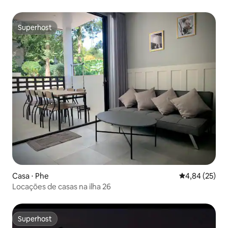
Superhost
Superhost
Casa ⋅ Phe
4,84 de uma a
4,84 (25)
Locações de casas na ilha 26
Superhost
Superhost