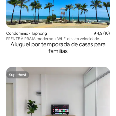
Condomínio ⋅ Taphong
4,9 de uma a
4,9 (10)
FRENTE À PRAIA moderno + Wi-Fi de alta velocidade
Aluguel por temporada de casas para
gratuito e estacionamento
famílias
Superhost
Superhost