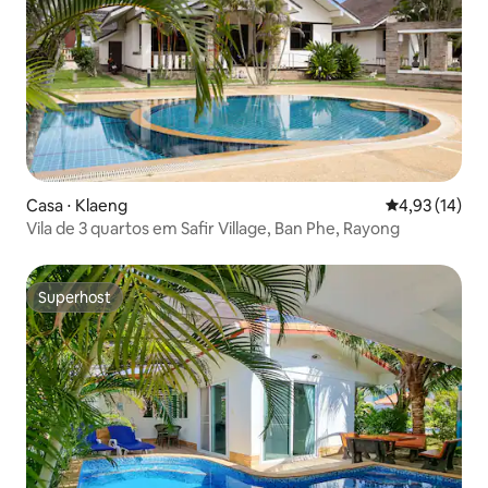
Casa ⋅ Klaeng
4,93 de uma a
4,93 (14)
Vila de 3 quartos em Safir Village, Ban Phe, Rayong
Superhost
Superhost