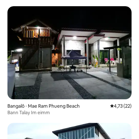
Bangalô ⋅ Mae Ram Phueng Beach
4,73 de uma a
4,73 (22)
Bann Talay Im eimm