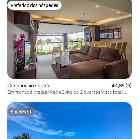
Preferido dos hóspedes
Preferido dos hóspedes
Condomínio ⋅ Kram
4,89 de uma 
4,89 (9)
Em frente à praia privada Suíte de 2 quartos Vista total
para o mar
Superhost
Superhost