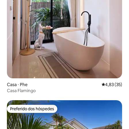
Casa ⋅ Phe
4,83 de uma a
4,83 (35)
Casa Flamingo
Preferido dos hóspedes
Preferido dos hóspedes