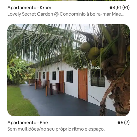
Apartamento ⋅ Kram
4,61 de uma a
4,61 (51)
Lovely Secret Garden @ Condomínio à beira-mar Mae
Phim
Apartamento ⋅ Phe
5 de uma 
5 (7)
Sem multidões/no seu próprio ritmo e espaço.