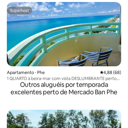
Superhost
Superhost
Apartamento ⋅ Phe
4,88 de uma av
4,88 (68)
1 QUARTO à beira-mar com vista DESLUMBRANTE perto
Outros aluguéis por temporada
de Koh Samet
excelentes perto de Mercado Ban Phe