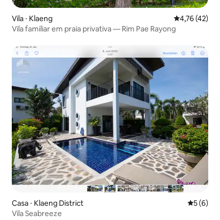
Vila ⋅ Klaeng
4,76 de uma a
4,76 (42)
Vila familiar em praia privativa — Rim Pae Rayong
Casa ⋅ Klaeng District
5 de uma 
5 (6)
Vila Seabreeze