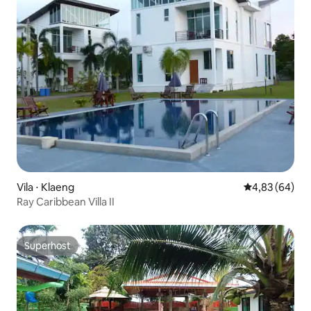
Vila ⋅ Klaeng
4,83 de uma a
4,83 (64)
Ray Caribbean Villa II
Superhost
Superhost