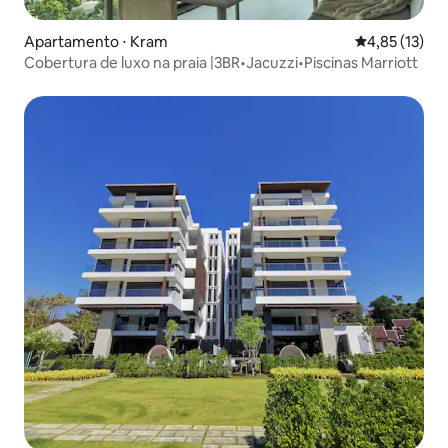
Apartamento ⋅ Kram
4,85 de uma a
4,85 (13)
Cobertura de luxo na praia |3BR•Jacuzzi•Piscinas Marriott