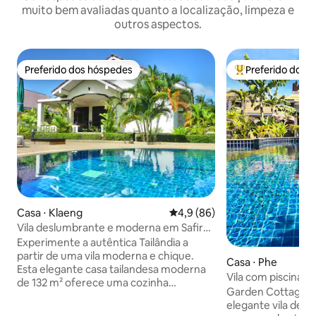
muito bem avaliadas quanto a localização, limpeza e
outros aspectos.
Preferido dos hóspedes
Preferido dos 
Preferido dos hóspedes
Entre os melhore
Casa ⋅ Klaeng
4,9 de uma avaliação média de
4,9 (86)
Vila deslumbrante e moderna em Safir
Village Ban Phe
Experimente a autêntica Tailândia a
partir de uma vila moderna e chique.
Casa ⋅ Phe
Esta elegante casa tailandesa moderna
Vila com piscina e
de 132 m² oferece uma cozinha
Resort
Garden Cottage é 
totalmente equipada, ar-condicionado
elegante vila de 
em todo o ambiente e acesso Wi-Fi