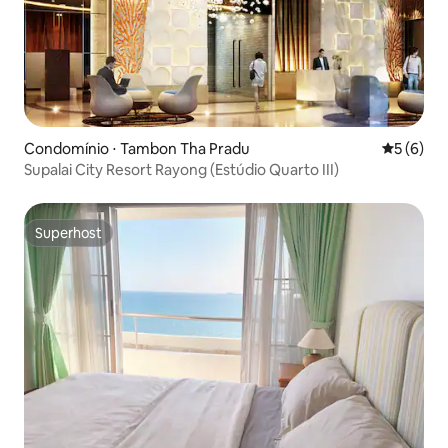
Condomínio ⋅ Tambon Tha Pradu
5 de uma 
5 (6)
Supalai City Resort Rayong (Estúdio Quarto III)
Superhost
Superhost