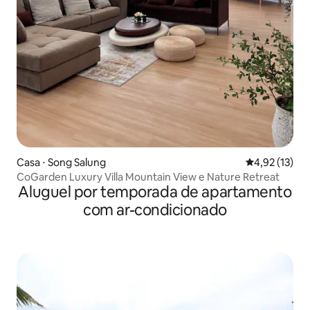
Casa ⋅ Song Salung
4,92 de uma a
4,92 (13)
CoGarden Luxury Villa Mountain View e Nature Retreat
Aluguel por temporada de apartamento
com ar-condicionado