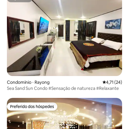
Superhost
Condomínio ⋅ Rayong
4,71 de uma a
4,71 (24)
Sea Sand Sun Condo #Sensação de natureza #Relaxante
Preferido dos hóspedes
Preferido dos hóspedes