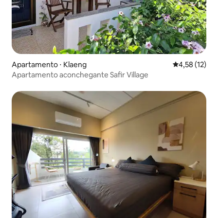
Apartamento ⋅ Klaeng
4,58 de uma a
4,58 (12)
Apartamento aconchegante Safir Village