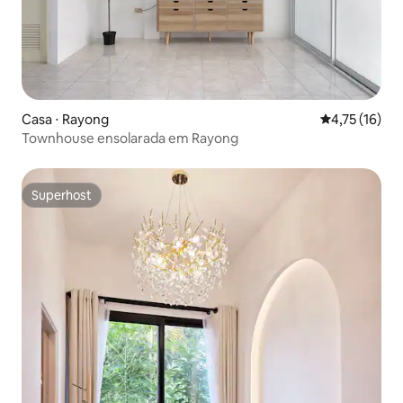
Casa ⋅ Rayong
4,75 de uma a
4,75 (16)
Townhouse ensolarada em Rayong
Superhost
Superhost