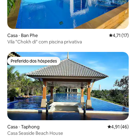
Casa ⋅ Ban Phe
4,71 de uma a
4,71 (17)
Vila "Chokh di" com piscina privativa
Preferido dos hóspedes
Preferido dos hóspedes
Casa ⋅ Taphong
4,91 de uma a
4,91 (46)
Casa Seaside Beach House