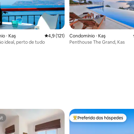
io ⋅ Kaş
4,9 de uma avaliação média de 5, 121 avalia
4,9 (121)
Condomínio ⋅ Kaş
ão ideal, perto de tudo
Penthouse The Grand, Kas
média de 5, 43 avaliações
st
Preferido dos hóspedes
st
Entre os melhores preferidos d