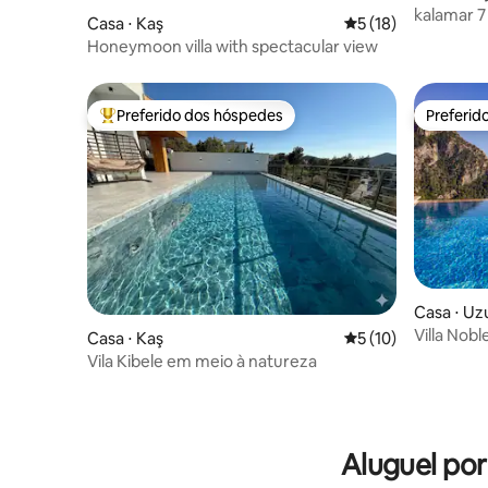
kalamar 7
Casa ⋅ Kaş
5 de uma avaliação 
5 (18)
Honeymoon villa with spectacular view
Preferido dos hóspedes
Preferid
Entre os melhores preferidos dos hóspedes
Preferid
Casa ⋅ Uz
Villa Nobl
Casa ⋅ Kaş
5 de uma avaliação 
5 (10)
Vila Kibele em meio à natureza
Aluguel po