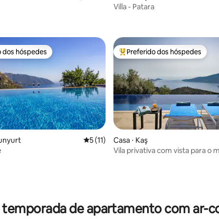
Villa - Patara
média de 5, 18 avaliações
o dos hóspedes
Preferido dos hóspedes
o dos hóspedes
Entre os melhores preferidos d
unyurt
5 de uma avaliação média de 5, 11 avalia
5 (11)
Casa ⋅ Kaş
e
Vila privativa com vista para o
média de 5, 10 avaliações
Kalkan
r temporada de apartamento com ar-c