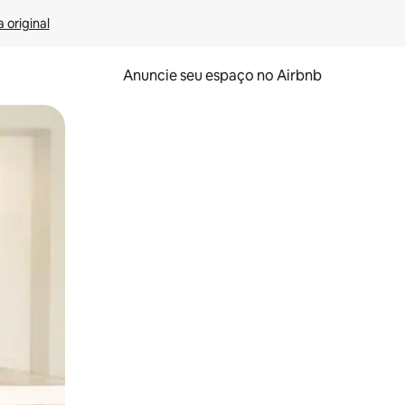
 original
Anuncie seu espaço no Airbnb
 deslizando o dedo na tela.