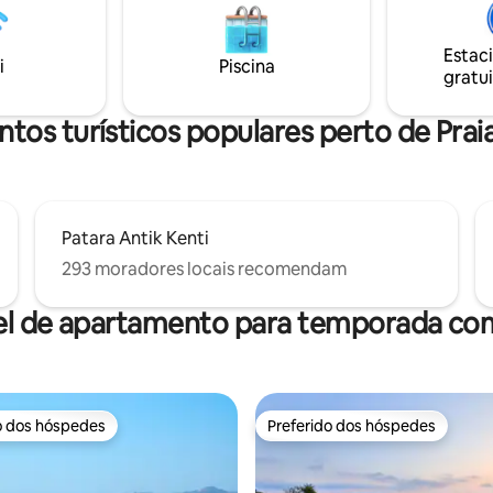
cidade antiga está aberta aos vi
e lavar louça, máquina de lavar
como um museu noturno duran
esa de bilhar de 2,13 m. Todos
meses de verão A 1,5 km dos
Estac
s têm banheiro privativo,
i
Piscina
supermercados Migros e A101
gratui
um quarto principal king size
zi e varanda.
tos turísticos populares perto de Prai
Patara Antik Kenti
293 moradores locais recomendam
el de apartamento para temporada com
o dos hóspedes
Preferido dos hóspedes
o dos hóspedes
Preferido dos hóspedes