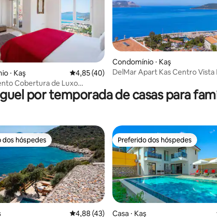
média de 5, 26 avaliações
Condomínio ⋅ Kaş
DelMar Apart Kas Centro Vista
io ⋅ Kaş
4,85 de uma avaliação média de 5, 40 avalia
4,85 (40)
Condomínio 3 camas 2 banheir
nto Cobertura de Luxo
guel por temporada de casas para famí
o com Vista Mar
o dos hóspedes
Preferido dos hóspedes
o dos hóspedes
Preferido dos hóspedes
ş
4,88 de uma avaliação média de 5, 43 avalia
4,88 (43)
Casa ⋅ Kaş