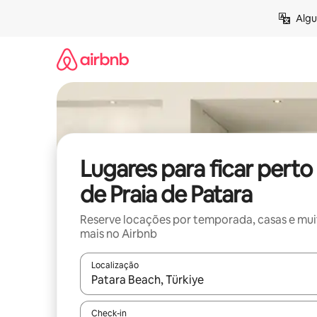
Pular
Algu
para
o
conteúdo
Lugares para ficar perto
de Praia de Patara
Reserve locações por temporada, casas e mu
mais no Airbnb
Localização
Quando os resultados estiverem disponíveis, expl
Check-in