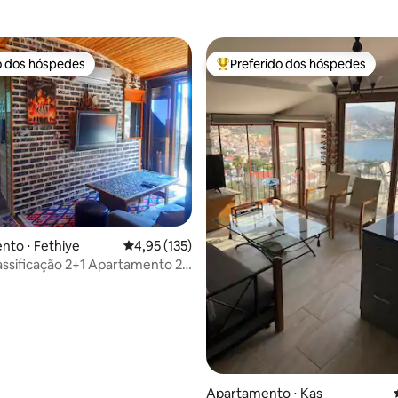
o dos hóspedes
Preferido dos hóspedes
o dos hóspedes
Entre os melhores preferidos d
média de 5, 25 avaliações
to ⋅ Fethiye
4,95 de uma avaliação média de 5, 135 avalia
4,95 (135)
assificação 2+1 Apartamento 2
 2 Banheiros
Apartamento ⋅ Kaş