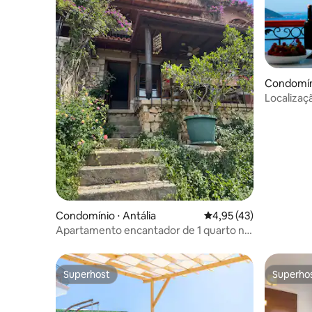
Condomín
Localizaç
Condomínio ⋅ Antália
4,95 de uma avaliação 
4,95 (43)
Apartamento encantador de 1 quarto no
luxuoso Patara
Superhost
Superho
Superhost
Superho