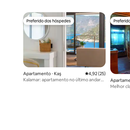
Preferido dos hóspedes
Preferid
Preferido dos hóspedes
Preferid
Apartamento ⋅ Kaş
4,92 de uma avaliação 
4,92 (25)
Kalamar: apartamento no último andar
Apartamen
(com jacuzzi)
Melhor cl
Quartos &