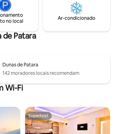
sitantes
por você com toda a sua beleza natural.
te os
Espaçoso em todos os momentos do dia
ionamento
com seu teto alto, a sensação da
Ar-condicionado
to no local
natureza é o detalhe mais importante
das suas férias no vale.
a de Patara
Dunas de Patara
142 moradores locais recomendam
 Wi-Fi
Superhost
Superhost