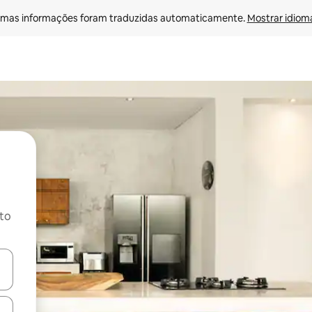
mas informações foram traduzidas automaticamente. 
Mostrar idioma
ito
ore-os usando as seta para cima e para baixo do teclado ou tocando e