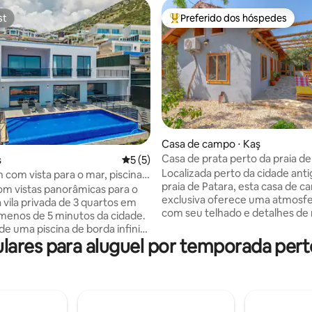
st
Preferido dos hóspedes
st
Entre os melhores preferidos d
média de 5, 21 avaliações
Casa de campo ⋅ Kaş
Casa de prata perto da praia de
ş
5 de uma avaliação média de 5, 5 avalia
5 (5)
da cidade antiga
Localizada perto da cidade anti
n com vista para o mar, piscina
praia de Patara, esta casa de 
nfinita privativa
m vistas panorâmicas para o
exclusiva oferece uma atmosfe
 vila privada de 3 quartos em
com seu telhado e detalhes de
 menos de 5 minutos da cidade.
Descubra a experiência da histó
de uma piscina de borda infinita
natureza e do mar juntos. Você pode
res para aluguel por temporada perto
e 10 m, terraços para banhos de
desfrutar da praia durante o dia
eguiçadeiras de qualidade,
caminhadas românticas na tex
ao ar livre, churrasqueira de
histórica iluminada à noite. • 🏖 Praia de
tênis de mesa. Relaxe na área de
Patara – 5 minutos a pé • 🏛 Cidade
egrada com Smart TV, sofá-
Antiga de Patara – 5 minutos a pé • 
inha totalmente abastecida,