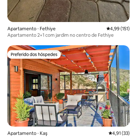
Apartamento ⋅ Fethiye
4,99 de uma av
4,99 (151)
Apartamento 2+1 com jardim no centro de Fethiye
Preferido dos hóspedes
Preferido dos hóspedes
Apartamento ⋅ Kaş
4,91 de uma a
4,91 (33)