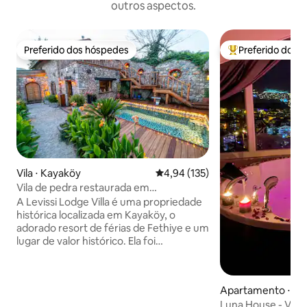
outros aspectos.
Preferido dos hóspedes
Preferido dos 
Preferido dos hóspedes
Entre os melhore
Vila ⋅ Kayaköy
4,94 de uma avaliação média de 
4,94 (135)
Vila de pedra restaurada em
Fethiye/Kayaköy
A Levissi Lodge Villa é uma propriedade
histórica localizada em Kayaköy, o
adorado resort de férias de Fethiye e um
lugar de valor histórico. Ela foi
cuidadosamente restaurada pela Erday
İnşaat, preservando seu caráter
histórico e sua arquitetura. Com sua
Apartamento ⋅ Fe
piscina, projetada para ficar escondida, e
Luna House - Vista
seu jardim meticulosamente