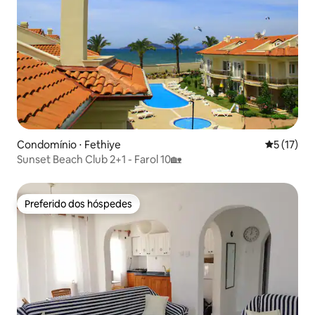
Condomínio ⋅ Fethiye
5 de uma a
5 (17)
Sunset Beach Club 2+1 - Farol 10🏡
Preferido dos hóspedes
Preferido dos hóspedes