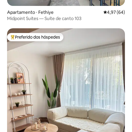
Apartamento ⋅ Fethiye
4,97 de uma a
4,97 (64)
Midpoint Suites — Suíte de canto 103
Preferido dos hóspedes
Entre os melhores preferidos dos hóspedes