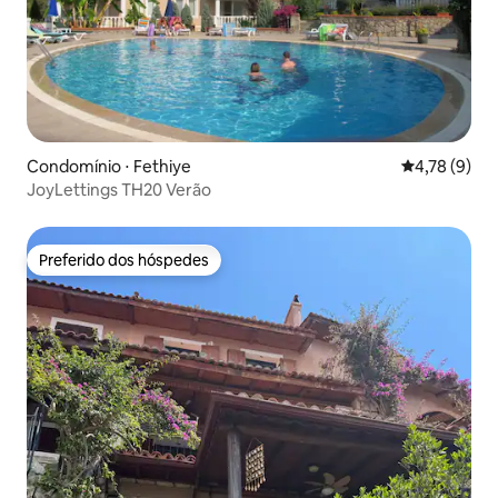
Condomínio ⋅ Fethiye
4,78 de uma 
4,78 (9)
JoyLettings TH20 Verão
Preferido dos hóspedes
Preferido dos hóspedes