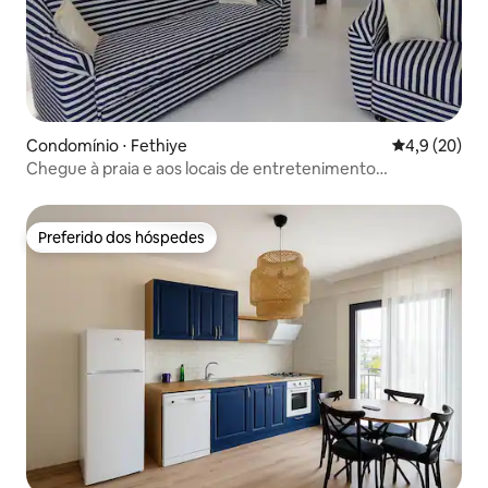
Condomínio ⋅ Fethiye
4,9 de uma a
4,9 (20)
Chegue à praia e aos locais de entretenimento
rapidamente.
Preferido dos hóspedes
Preferido dos hóspedes