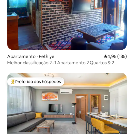
Apartamento ⋅ Fethiye
4,95 de uma av
4,95 (135)
Melhor classificação 2+1 Apartamento 2 Quartos & 2
Banheiros
Preferido dos hóspedes
Entre os melhores preferidos dos hóspedes