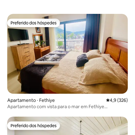
Preferido dos hóspedes
Preferido dos hóspedes
Apartamento ⋅ Fethiye
4,9 de uma av
4,9 (326)
Apartamento com vista para o mar em Fethiye
#okyanushomesfethiye
Preferido dos hóspedes
Preferido dos hóspedes