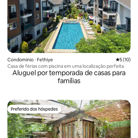
Condomínio ⋅ Fethiye
5 de uma a
5 (10)
Casa de férias com piscina em uma localização perfeita
Aluguel por temporada de casas para
famílias
Preferido dos hóspedes
Preferido dos hóspedes