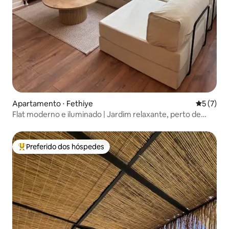
Apartamento ⋅ Fethiye
5 de uma 
5 (7)
Flat moderno e iluminado | Jardim relaxante, perto de
lojas
Preferido dos hóspedes
Entre os melhores preferidos dos hóspedes