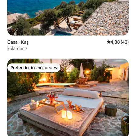
Casa ⋅ Kaş
4,88 de uma a
4,88 (43)
kalamar 7
Preferido dos hóspedes
Preferido dos hóspedes