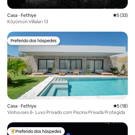
Casa ⋅ Fethiye
5 de uma a
5 (33)
Köyümün Villaları 13
Preferido dos hóspedes
Preferido dos hóspedes
Casa ⋅ Fethiye
5 de uma a
5 (18)
Viohouses 6- Luxo Privado com Piscina Privada Protegida
Preferido dos hóspedes
Entre os melhores preferidos dos hóspedes