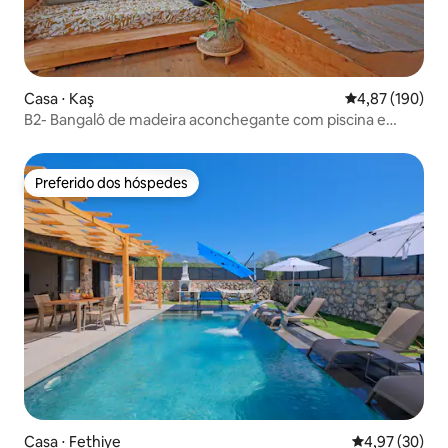
Casa ⋅ Kaş
4,87 de uma av
4,87 (190)
B2- Bangalô de madeira aconchegante com piscina e
jardim privativo
Preferido dos hóspedes
Preferido dos hóspedes
Casa ⋅ Fethiye
4,97 de uma a
4,97 (30)