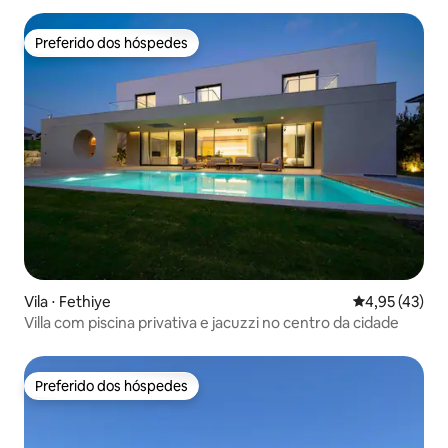
Preferido dos hóspedes
Preferido dos hóspedes
Vila ⋅ Fethiye
4,95 de uma a
4,95 (43)
Villa com piscina privativa e jacuzzi no centro da cidade
Preferido dos hóspedes
Preferido dos hóspedes