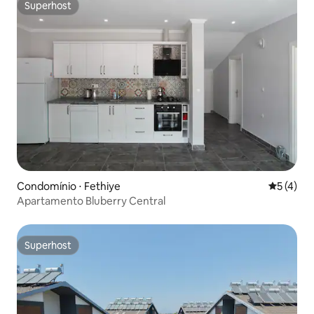
Superhost
Superhost
Condomínio ⋅ Fethiye
5 de uma 
5 (4)
Apartamento Bluberry Central
Superhost
Superhost