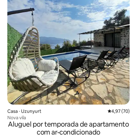
Casa ⋅ Uzunyurt
4,97 de uma a
4,97 (70)
Nova vila
Aluguel por temporada de apartamento
com ar-condicionado