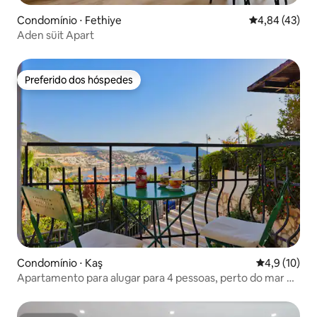
Condomínio ⋅ Fethiye
4,84 de uma a
4,84 (43)
Aden süit Apart
Preferido dos hóspedes
Preferido dos hóspedes
Condomínio ⋅ Kaş
4,9 de uma a
4,9 (10)
Apartamento para alugar para 4 pessoas, perto do mar e
central