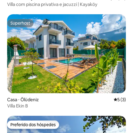
Villa com piscina privativa e jacuzzi | Kayaköy
Superhost
Superhost
Casa ⋅ Ölüdeniz
5 de uma 
5 (3)
Villa Ekin B
Preferido dos hóspedes
Preferido dos hóspedes