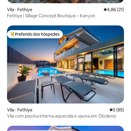
Vila ⋅ Fethiye
4,86 de uma a
4,86 (21)
Fethiye | Sillage Concept Boutique – Kanyon
Preferido dos hóspedes
Entre os melhores preferidos dos hóspedes
Vila ⋅ Fethiye
5 de uma a
5 (85)
Vila com piscina interna aquecida e sauna em Ölüdeniz