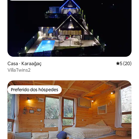
Casa ⋅ Karaağaç
5 de uma a
5 (20)
VillaTwins2
Preferido dos hóspedes
Preferido dos hóspedes