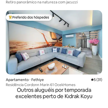
Retiro panorâmico na natureza com jacuzzi
Preferido dos hóspedes
Entre os melhores preferidos dos hóspedes
Apartamento ⋅ Fethiye
5 de uma a
5 (31)
Residência Cordonn Marin 61 OcekHomes
Outros aluguéis por temporada
excelentes perto de Kıdrak Koyu