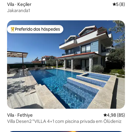
Vila ⋅ Keçiler
5 de uma 
5 (8)
Jakaranda1
Preferido dos hóspedes
Entre os melhores preferidos dos hóspedes
Vila ⋅ Fethiye
4,98 de uma a
4,98 (85)
Villa Desen2 "VILLA 4+1 com piscina privada em Ölüdeniz