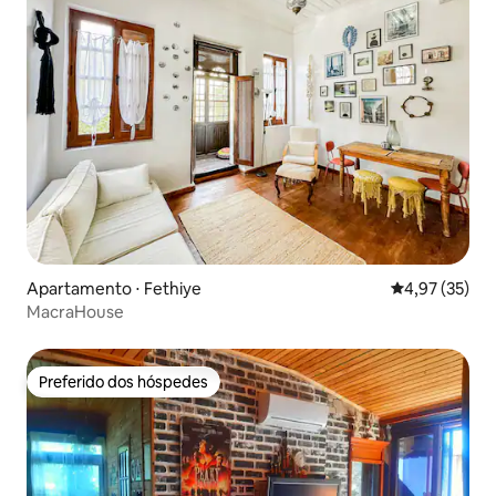
Apartamento ⋅ Fethiye
4,97 de uma a
4,97 (35)
MacraHouse
Preferido dos hóspedes
Preferido dos hóspedes