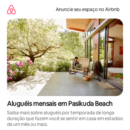
Pular
para
Anuncie seu espaço no Airbnb
o
conteúdo
Aluguéis mensais em Pasikuda Beach
Saiba mais sobre aluguéis por temporada de longa
duração que fazem você se sentir em casa em estadias
de um mês ou mais.