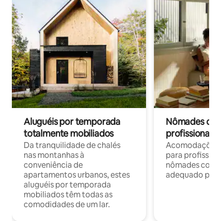
Aluguéis por temporada
Nômades digit
totalmente mobiliados
profissionais 
Da tranquilidade de chalés
Acomodações c
nas montanhas à
para profission
conveniência de
nômades com W
apartamentos urbanos, estes
adequado para 
aluguéis por temporada
mobiliados têm todas as
comodidades de um lar.