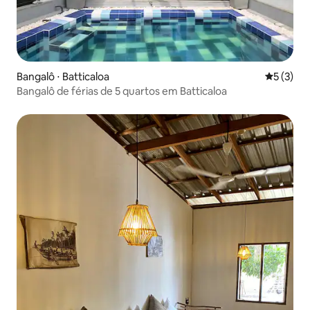
Bangalô ⋅ Batticaloa
5 de uma 
5 (3)
Bangalô de férias de 5 quartos em Batticaloa