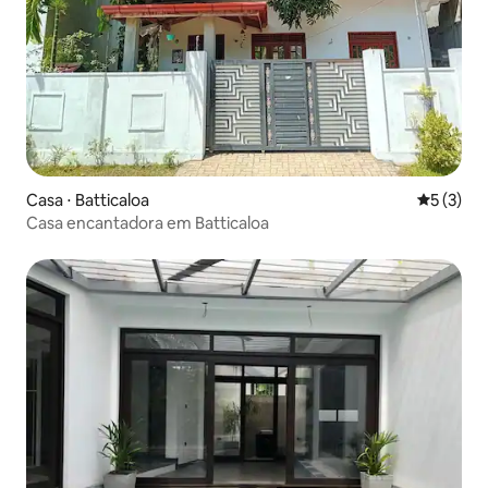
Casa ⋅ Batticaloa
5 de uma 
5 (3)
Casa encantadora em Batticaloa