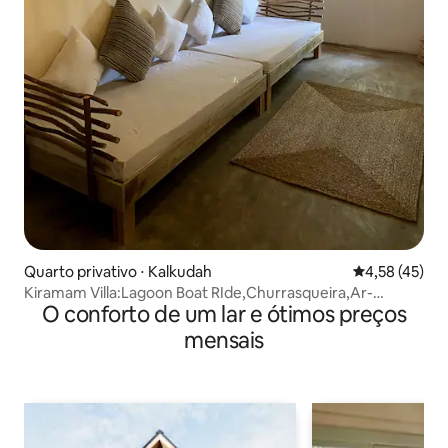
Quarto privativo ⋅ Kalkudah
4,58 de uma a
4,58 (45)
Kiramam Villa:Lagoon Boat RIde,Churrasqueira,Ar-
O conforto de um lar e ótimos preços
condicionado,WI-FI
mensais