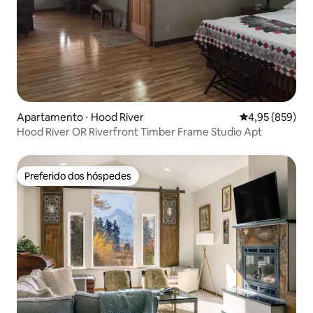
Apartamento ⋅ Hood River
4,95 de uma ava
4,95 (859)
Hood River OR Riverfront Timber Frame Studio Apt
Preferido dos hóspedes
Preferido dos hóspedes