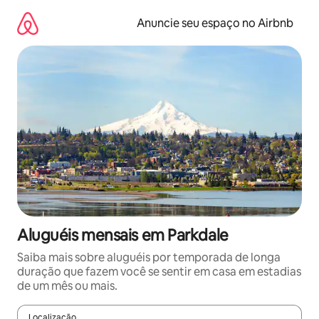
Pular
para
Anuncie seu espaço no Airbnb
o
conteúdo
Aluguéis mensais em Parkdale
Saiba mais sobre aluguéis por temporada de longa
duração que fazem você se sentir em casa em estadias
de um mês ou mais.
Localização