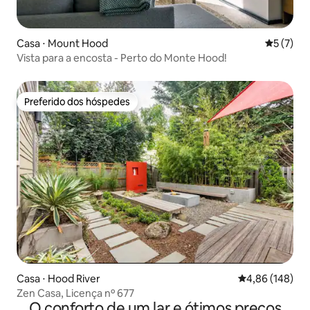
Casa ⋅ Mount Hood
5 de uma 
5 (7)
Vista para a encosta - Perto do Monte Hood!
Preferido dos hóspedes
Preferido dos hóspedes
Casa ⋅ Hood River
4,86 de uma av
4,86 (148)
Zen Casa, Licença nº 677
O conforto de um lar e ótimos preços