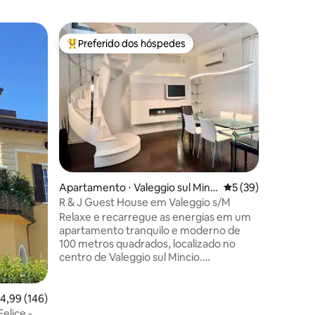
Celeiro ⋅
Preferido dos hóspedes
Preferi
os hóspedes
Entre os melhores preferidos dos hóspedes
Preferi
go
loft do a
Um grand
metros q
antigo es
parte do 
da segun
com grand
pátio (30
por muros antig
ções
paixão, c
Apartamento ⋅ Valeggio sul Minci
5 de uma avaliação
5 (39)
épocas, o
o
acolhedor e 
R & J Guest House em Valeggio s/M
delibera
Relaxe e recarregue as energias em um
você ama
apartamento tranquilo e moderno de
Moro aqu
100 metros quadrados, localizado no
centro de Valeggio sul Mincio.
Elegantemente mobiliado e equipado
com 1 quarto com banheiro adjacente e 1
sofá-cama duplo com banheiro
,99 de uma avaliação média de 5, 146 avaliações
4,99 (146)
adjacente. Comodidades adicionais
elice -