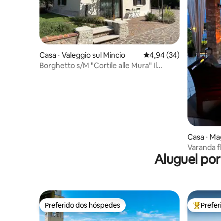
Casa ⋅ Valeggio sul Mincio
4,94 de uma avaliação 
4,94 (34)
Borghetto s/M "Cortile alle Mura" Il
Platano
Casa ⋅ Mag
Varanda f
Aluguel po
exclusivo
Preferido dos hóspedes
Prefe
Preferido dos hóspedes
Entre os