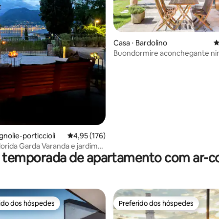
Casa ⋅ Bardolino
4
Buondormire aconchegante ni
média de 5, 34 avaliações
Bardolino
nolie-porticcioli
4,95 de uma avaliação média de 5, 176 avalia
4,95 (176)
lorida Garda Varanda e jardim
r temporada de apartamento com ar-c
rido dos hóspedes
Preferido dos hóspedes
 melhores preferidos dos hóspedes
Preferido dos hóspedes