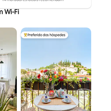
 Wi-Fi
Preferido dos hóspedes
Entre os melhores preferidos dos hóspedes
ções