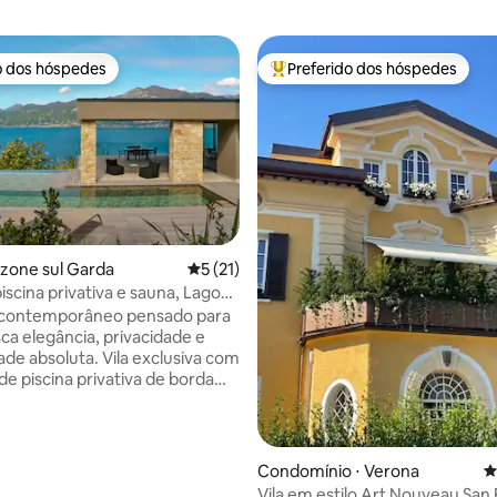
o dos hóspedes
Preferido dos hóspedes
o dos hóspedes
Entre os melhores preferidos d
enzone sul Garda
5 de uma avaliação média de 5, 21 avalia
5 (21)
iscina privativa e sauna, Lago
 contemporâneo pensado para
a elegância, privacidade e
ade absoluta. Vila exclusiva com
e piscina privativa de borda
sauna privativa e vistas
res do lago, ideal para 4
 que desejam conforto e
nto sem concessões, com a
Condomínio ⋅ Verona
4
édia de 5, 353 avaliações
ade de até 6 graças a 2 lugares
Vila em estilo Art Nouveau San F