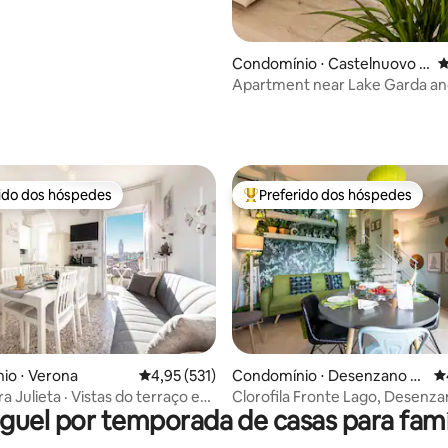
Condomínio ⋅ Castelnuovo d
4
el Garda
Apartment near Lake Garda a
Gardaland
rido dos hóspedes
Preferido dos hóspedes
 melhores preferidos dos hóspedes
Entre os melhores preferidos d
édia de 5, 369 avaliações
io ⋅ Verona
4,95 de uma avaliação média de 5, 531 avalia
4,95 (531)
Condomínio ⋅ Desenzano d
4
el Garda
a Julieta · Vistas do terraço em
Clorofila Fronte Lago, Desenza
guel por temporada de casas para famí
Garda