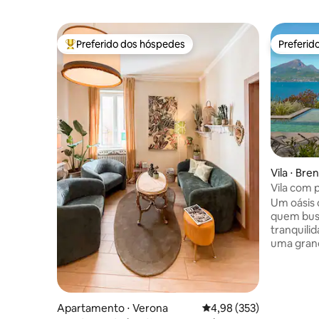
Preferido dos hóspedes
Preferid
Entre os melhores preferidos dos hóspedes
Preferid
Vila ⋅ Br
Vila com p
de Garda
Um oásis
quem busc
tranquilid
uma grand
infinita, 
espetacula
hóspedes
relaxame
Apartamento ⋅ Verona
4,98 de uma avaliação m
4,98 (353)
possibilid