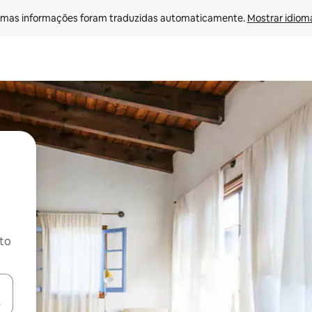
mas informações foram traduzidas automaticamente. 
Mostrar idioma
ito
ore-os usando as seta para cima e para baixo do teclado ou tocando e