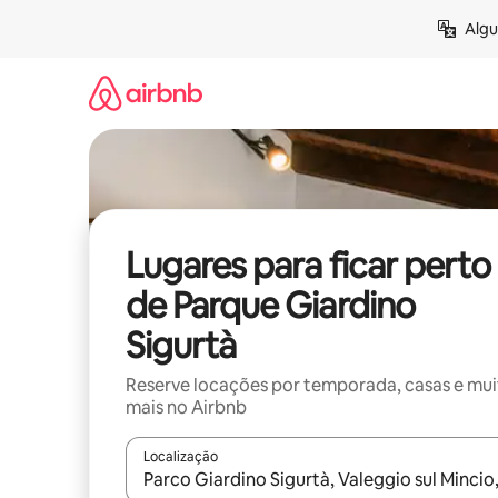
Pular
Algu
para
o
conteúdo
Lugares para ficar perto
de Parque Giardino
Sigurtà
Reserve locações por temporada, casas e mu
mais no Airbnb
Localização
Quando os resultados estiverem disponíveis, expl