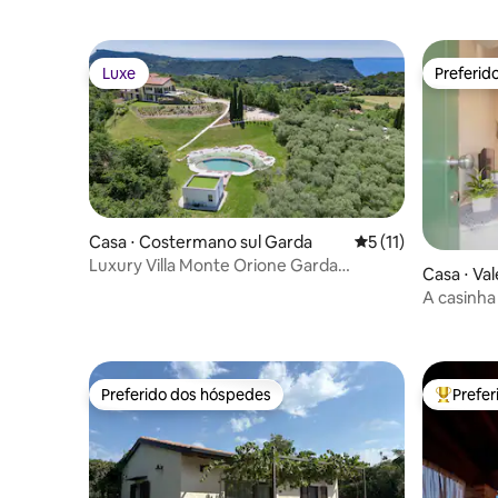
Luxe
Preferid
Luxe
Preferid
Casa ⋅ Costermano sul Garda
5 de uma avaliação
5 (11)
Luxury Villa Monte Orione Garda
Casa ⋅ Va
lakeview & Spa
A casinha 
Preferido dos hóspedes
Prefe
Preferido dos hóspedes
Entre os