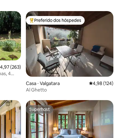
Preferido dos hóspedes
os hóspedes
Entre os melhores preferidos dos hóspedes
,97 de uma avaliação média de 5, 263 avaliações
4,97 (263)
mas, 4
ções
Casa ⋅ Valgatara
4,98 de uma avaliação 
4,98 (124)
Al Ghetto
Superhost
Superhost