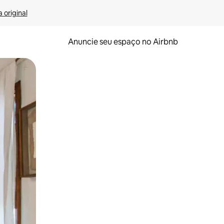
 original
Anuncie seu espaço no Airbnb
 deslizando o dedo na tela.