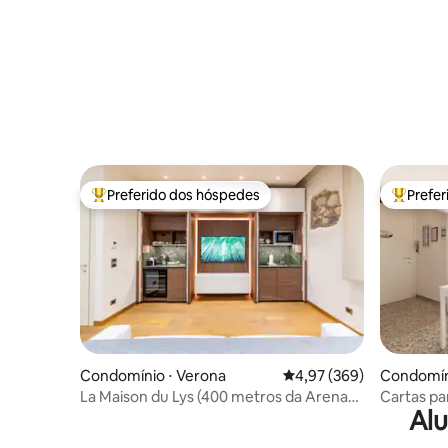
Preferido dos hóspedes
Prefe
Entre os melhores preferidos dos hóspedes
Entre os
Condomínio ⋅ Verona
4,97 de uma avaliação m
4,97 (369)
Condomín
La Maison du Lys (400 metros da Arena
Cartas par
Alu
de Verona)
Verona