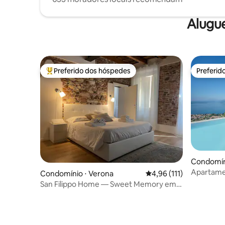
Alugu
Preferido dos hóspedes
Preferid
Entre os melhores preferidos dos hóspedes
Preferid
Condomíni
o
Apartamen
Condomínio ⋅ Verona
4,96 de uma avaliação m
4,96 (111)
Residence
San Filippo Home — Sweet Memory em
Verona