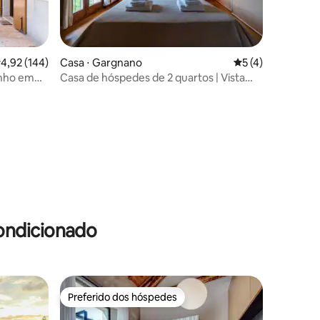
,92 de uma avaliação média de 5, 144 avaliações
4,92 (144)
Casa ⋅ Gargnano
5 de uma avaliaçã
5 (4)
nho em
Casa de hóspedes de 2 quartos | Vista
para o lago e piscina compartilhada
ções
ondicionado
Preferido dos hóspedes
Preferido dos hóspedes