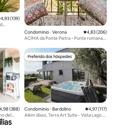
,93 de uma avaliação média de 5, 139 avaliações
4,93 (139)
nd
Condomínio ⋅ Verona
4,83 de uma avaliação m
4,83 (206)
ACIMA da Ponte Pietra • Ponte romana
de 2000 anos • VISTA
Preferido dos hóspedes
os hóspedes
Preferido dos hóspedes
ções
,98 de uma avaliação média de 5, 388 avaliações
4,98 (388)
Condomínio ⋅ Bardolino
4,97 de uma avaliação 
4,97 (117)
no del
Além disso, Terra Art Suite - Vista Lago e
lias
HotTube