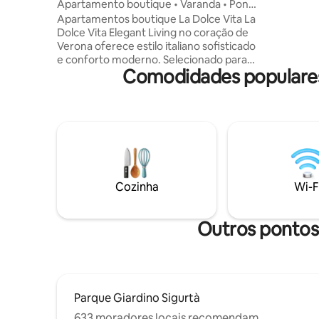
Apartamento boutique • Varanda • Ponte
adicionai
Pietra
Apartamentos boutique La Dolce Vita La
externa p
Dolce Vita Elegant Living no coração de
terraço c
Verona oferece estilo italiano sofisticado
refeições,
e conforto moderno. Selecionado para
livre mes
Comodidades populares 
hóspedes que valorizam a qualidade e
dia, graç
uma localização privilegiada. •⁠ ⁠Descanso
premium: 2 quartos com colchões com 5
cm de espuma viscoelástica (um com
varanda privativa). •⁠ ⁠Privacidade: 2
banheiros e uma cozinha totalmente
equipada. •⁠ ⁠Acesso: fora da área de ZTL;
estacionamento público gratuito a 50 m.
Taxas (dinheiro na partida): •⁠ ⁠Limpeza:
Cozinha
Wi-F
€ 55 •⁠ ⁠Imposto municipal: € 3,50 por
pessoa/noite, nas primeiras 4 noites.
Outros pontos 
Parque Giardino Sigurtà
633 moradores locais recomendam