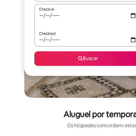
Check-in
Checkout
Buscar
Aluguel por tempora
Os hóspedes concordam: estas