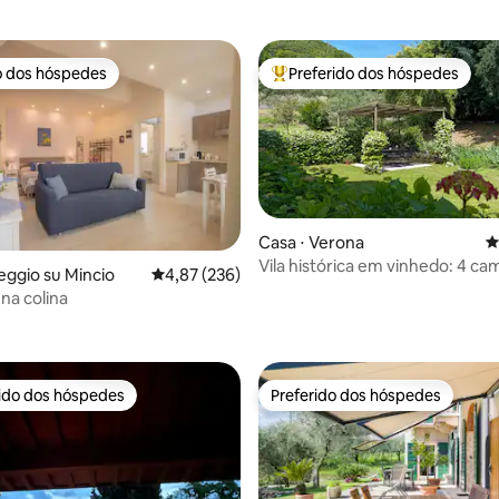
o dos hóspedes
Preferido dos hóspedes
o dos hóspedes
Entre os melhores preferidos d
 média de 5, 11 avaliações
Casa ⋅ Verona
4
Vila histórica em vinhedo: 4 ca
leggio su Mincio
4,87 de uma avaliação média de 5, 236 avalia
4,87 (236)
banheiros e jardim
na colina
rido dos hóspedes
Preferido dos hóspedes
 melhores preferidos dos hóspedes
Preferido dos hóspedes