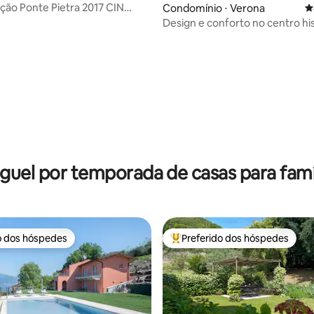
ão Ponte Pietra 2017 CIN
Condomínio ⋅ Verona
4
c2mtk7tbo4
Design e conforto no centro his
Veronetta
édia de 5, 138 avaliações
guel por temporada de casas para famí
o dos hóspedes
Preferido dos hóspedes
o dos hóspedes
Entre os melhores preferidos d