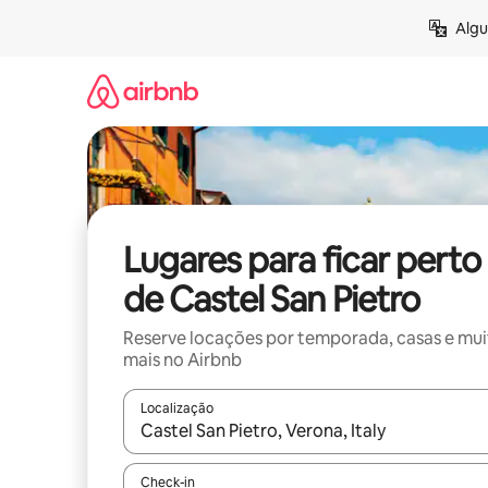
Pular
Algu
para
o
conteúdo
Lugares para ficar perto
de Castel San Pietro
Reserve locações por temporada, casas e mu
mais no Airbnb
Localização
Quando os resultados estiverem disponíveis, expl
Check-in