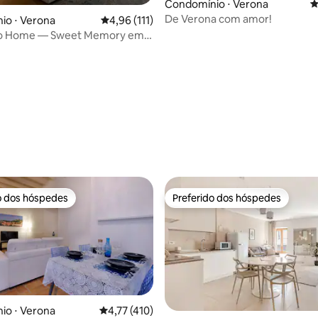
Condomínio ⋅ Verona
4
De Verona com amor!
io ⋅ Verona
4,96 de uma avaliação média de 5, 111 avalia
4,96 (111)
ppo Home — Sweet Memory em
édia de 5, 111 avaliações
o dos hóspedes
Preferido dos hóspedes
o dos hóspedes
Preferido dos hóspedes
io ⋅ Verona
4,77 de uma avaliação média de 5, 410 avalia
4,77 (410)