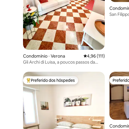
Condomín
San Fili
Verona
Condomínio ⋅ Verona
4,96 de uma avaliação m
4,96 (111)
Gli Archi di Luisa, a poucos passos da
Arena
Preferido dos hóspedes
Preferid
Entre os melhores preferidos dos hóspedes
Preferid
Condomín