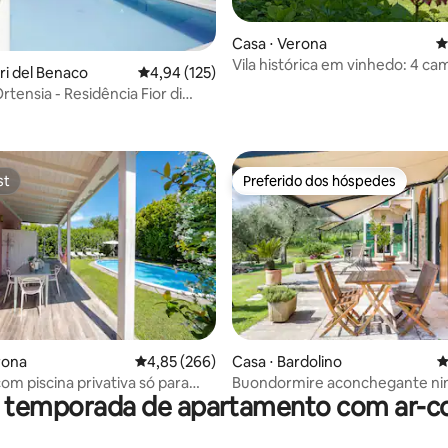
Casa ⋅ Verona
4
Vila histórica em vinhedo: 4 ca
ri del Benaco
4,94 de uma avaliação média de 5, 125 avalia
4,94 (125)
banheiros e jardim
Ortensia - Residência Fior di
édia de 5, 186 avaliações
st
Preferido dos hóspedes
st
Preferido dos hóspedes
édia de 5, 215 avaliações
rona
4,85 de uma avaliação média de 5, 266 avalia
4,85 (266)
Casa ⋅ Bardolino
4
om piscina privativa só para
Buondormire aconchegante ni
r temporada de apartamento com ar-c
Bardolino