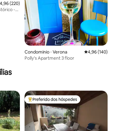
,96 de uma avaliação média de 5, 220 avaliações
4,96 (220)
tórico -
Condomínio ⋅ Verona
4,96 de uma avaliação 
4,96 (140)
Polly's Apartment 3 floor
lias
Preferido dos hóspedes
os hóspedes
Entre os melhores preferidos dos hóspedes