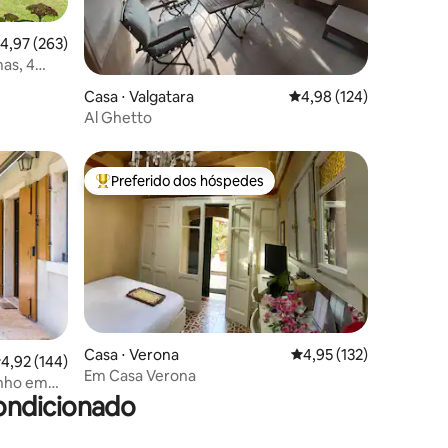
,97 de uma avaliação média de 5, 263 avaliações
4,97 (263)
mas, 4
ções
Casa ⋅ Valgatara
4,98 de uma avaliação 
4,98 (124)
Al Ghetto
Preferido dos hóspedes
Entre os melhores preferidos dos hóspedes
Casa ⋅ Verona
4,95 de uma avaliação 
4,95 (132)
ções
,92 de uma avaliação média de 5, 144 avaliações
4,92 (144)
Em Casa Verona
nho em
ondicionado