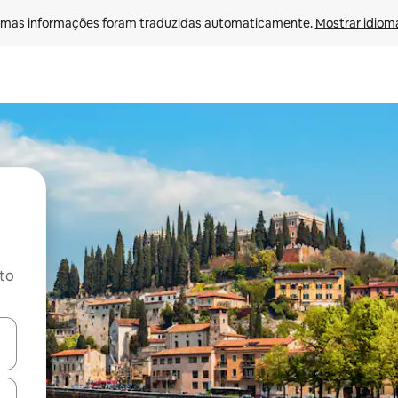
mas informações foram traduzidas automaticamente. 
Mostrar idioma
ito
ore-os usando as seta para cima e para baixo do teclado ou tocando e