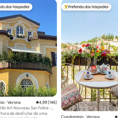
rido dos hóspedes
Preferido dos hóspedes
 melhores preferidos dos hóspedes
Entre os melhores preferidos d
io ⋅ Verona
4,99 de uma avaliação média de 5, 146 avalia
4,99 (146)
édia de 5, 353 avaliações
tilo Art Nouveau San Felice -
tra
hora de desfrutar de uma
Condomínio ⋅ Verona
4