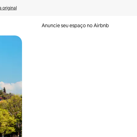
 original
Anuncie seu espaço no Airbnb
 deslizando o dedo na tela.