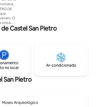
ponto de partida perfeito para vivenciar
e romana
a cultura, a comida, a ópera e o romance
NTRO DE
de Verona.
 que
veram. O
 única
de Castel San Pietro
l San
nduzem o
 e ao
sta. Da
a vista
colheram
siões
ionamento
samento e
Ar-condicionado
to no local
 curtir
l San Pietro
Museu Arqueológico