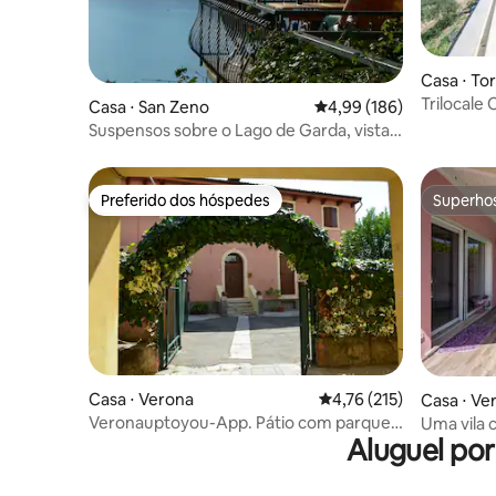
Casa ⋅ Tor
Trilocale 
Casa ⋅ San Zeno
4,99 de uma avaliação m
4,99 (186)
Lavanda
Suspensos sobre o Lago de Garda, vistas
e relaxamento
Preferido dos hóspedes
Superho
Preferido dos hóspedes
Superho
Casa ⋅ Verona
4,76 de uma avaliação m
4,76 (215)
Casa ⋅ Ve
Veronauptoyou-App. Pátio com parque
Uma vila c
Aluguel po
de carros/bicicletas
você!