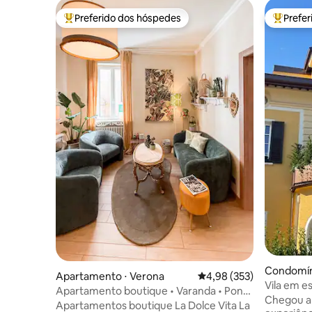
Preferido dos hóspedes
Prefe
Entre os melhores preferidos dos hóspedes
Entre os
Condomín
Apartamento ⋅ Verona
4,98 de uma avaliação m
4,98 (353)
Vila em es
Apartamento boutique • Varanda • Ponte
Ponte Pie
Chegou a 
Pietra
Apartamentos boutique La Dolce Vita La