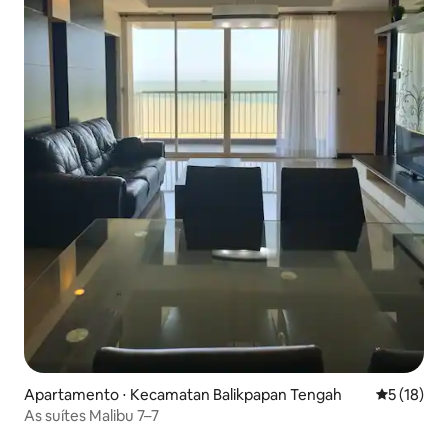
Apartamento ⋅ Kecamatan Balikpapan Tengah
5 de uma a
5 (18)
As suítes Malibu 7–7