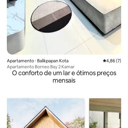
Apartamento ⋅ Balikpapan Kota
4,86 de uma 
4,86 (7)
Apartamento Borneo Bay 2 Kamar
O conforto de um lar e ótimos preços
mensais