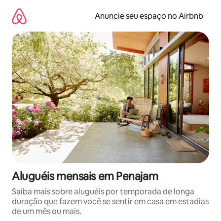
Pular
para
Anuncie seu espaço no Airbnb
o
conteúdo
Aluguéis mensais em Penajam
Saiba mais sobre aluguéis por temporada de longa
duração que fazem você se sentir em casa em estadias
de um mês ou mais.