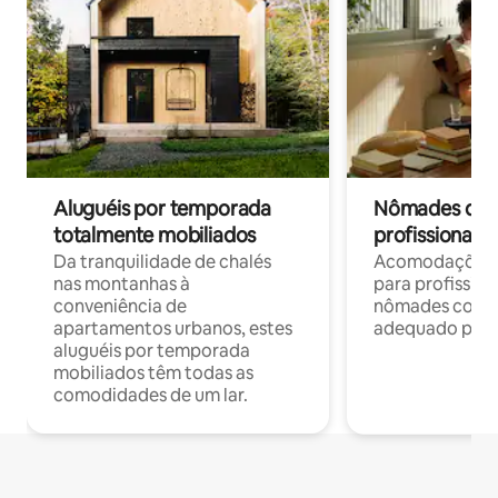
Aluguéis por temporada
Nômades digit
totalmente mobiliados
profissionais 
Da tranquilidade de chalés
Acomodações c
nas montanhas à
para profission
conveniência de
nômades com W
apartamentos urbanos, estes
adequado para 
aluguéis por temporada
mobiliados têm todas as
comodidades de um lar.