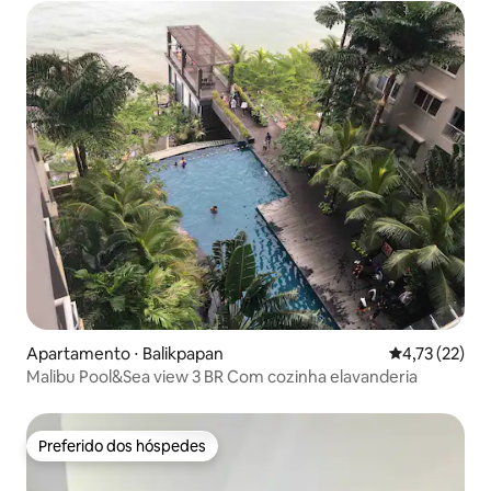
Apartamento ⋅ Balikpapan
4,73 de uma a
4,73 (22)
Malibu Pool&Sea view 3 BR Com cozinha elavanderia
Preferido dos hóspedes
Preferido dos hóspedes