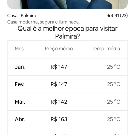
Casa ⋅ Palmira
4,91 de uma a
4,91 (23)
Casa moderna, segura e iluminada.
Qual é a melhor época para visitar
Palmira?
Mês
Preço médio
Temp. média
Jan.
R$ 147
25 °C
Fev.
R$ 147
25 °C
Mar.
R$ 142
25 °C
Abr.
R$ 163
25 °C