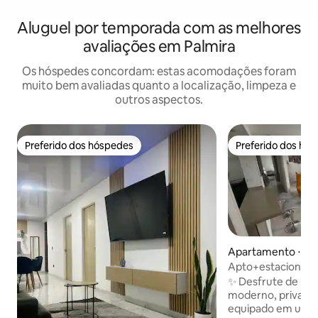
Aluguel por temporada com as melhores
avaliações em Palmira
Os hóspedes concordam: estas acomodações foram
muito bem avaliadas quanto a localização, limpeza e
outros aspectos.
Preferido dos hóspedes
Preferido dos hó
Preferido dos hóspedes
Preferido dos hó
Apartamento ⋅ Pa
Apto+estacioname
Aeroporto de Cali
✨ Desfrute de um
moderno, privado
equipado em um 