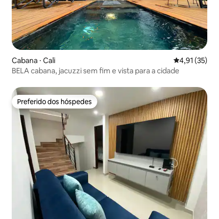
Cabana ⋅ Cali
4,91 de uma a
4,91 (35)
BELA cabana, jacuzzi sem fim e vista para a cidade
Preferido dos hóspedes
Preferido dos hóspedes