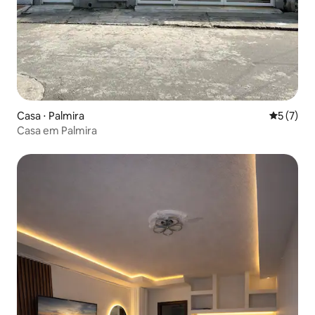
Casa ⋅ Palmira
5 de uma 
5 (7)
Casa em Palmira