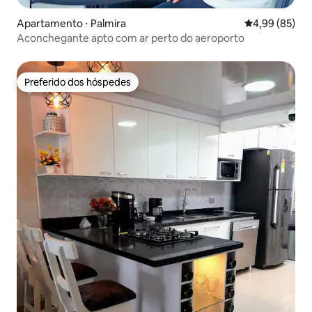
Apartamento ⋅ Palmira
4,99 de uma a
4,99 (85)
Aconchegante apto com ar perto do aeroporto
Preferido dos hóspedes
Preferido dos hóspedes