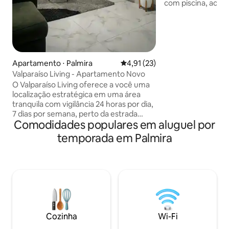
com piscina, academ
estacionamento pri
horas. Possui 2 qu
uma acolhedora sal
jantar, varanda, TV
equipada, geladeir
roupa. Localizado 
Apartamento ⋅ Palmira
4,91 de uma avaliação média de
4,91 (23)
de um parque, a a
Valparaíso Living - Apartamento Novo
aeroporto e a 20 m
O Valparaíso Living oferece a você uma
Animais de estima
localização estratégica em uma área
Terceiro andar se
tranquila com vigilância 24 horas por dia,
festas, nada de fu
7 dias por semana, perto da estrada
Comodidades populares em aluguel por
principal para Cali, de universidades,
shoppings e com o aeroporto a apenas
temporada em Palmira
15 minutos de distância. Transporte
público, supermercados e serviços
bancários estão a poucos passos de
distância, com fácil acesso a toda a
cidade. O apartamento tem 2 quartos,
varanda, cozinha equipada, Wi-Fi de alta
velocidade, SMART TV, área de
lavanderia, estacionamento para
Cozinha
Wi-Fi
motocicletas e ar condicionado.