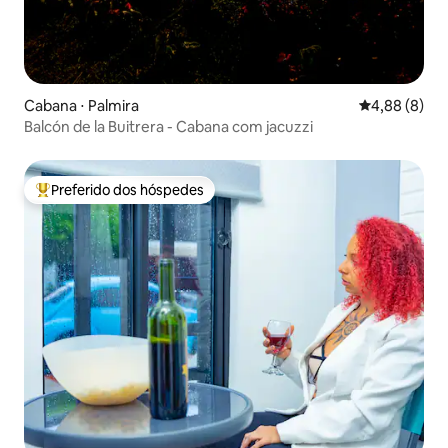
Cabana ⋅ Palmira
4,88 de uma 
4,88 (8)
Balcón de la Buitrera - Cabana com jacuzzi
Preferido dos hóspedes
Entre os melhores preferidos dos hóspedes