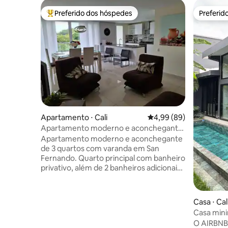
Preferido dos hóspedes
Preferid
Entre os melhores preferidos dos hóspedes
Preferid
Apartamento ⋅ Cali
4,99 de uma avaliação 
4,99 (89)
Apartamento moderno e aconchegante
com varanda em San Fernan
Apartamento moderno e aconchegante
de 3 quartos com varanda em San
Fernando. Quarto principal com banheiro
privativo, além de 2 banheiros adicionais.
Ar condicionado em todos os quartos e
na sala de estar. Lavadora, secadora e TV
em todos os quartos e na sala. Localizado
Casa ⋅ Cal
em um prédio seguro e moderno. Perto
Casa mini
do Centro Médico Imbanaco e do Centro
privativa 
O AIRBNB M
Médico Santuário (Dr. Ríos), do Parque