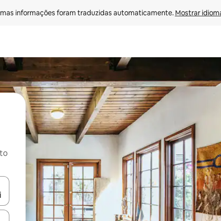
mas informações foram traduzidas automaticamente. 
Mostrar idioma
ito
ore-os usando as seta para cima e para baixo do teclado ou tocando e