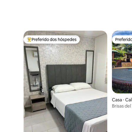
Preferido dos hóspedes
Preferid
Entre os melhores preferidos dos hóspedes
Preferid
Casa ⋅ Cal
Brisas del
e Churras