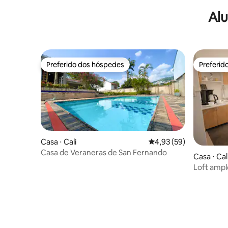
Alu
Preferido dos hóspedes
Preferid
Preferido dos hóspedes
Preferid
Casa ⋅ Cali
4,93 de uma avaliação 
4,93 (59)
Casa de Veraneras de San Fernando
Casa ⋅ Cal
Loft ampl
cozinha, 