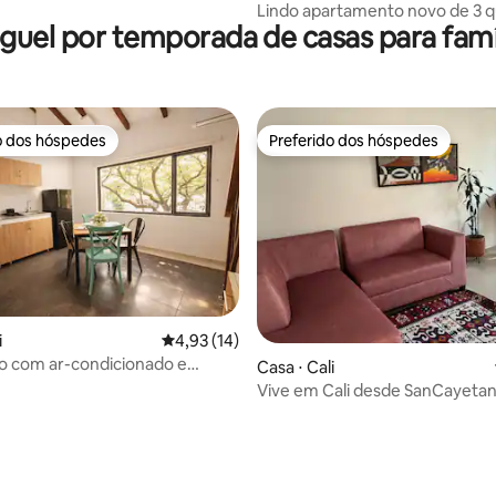
Lindo apartamento novo de 3 q
guel por temporada de casas para famí
com terraço
o dos hóspedes
Preferido dos hóspedes
o dos hóspedes
Preferido dos hóspedes
média de 5, 59 avaliações
i
4,93 de uma avaliação média de 5, 14 avalia
4,93 (14)
o com ar-condicionado e
Casa ⋅ Cali
ideal em San Fernando
Vive em Cali desde SanCayetan
de TopaTolondra