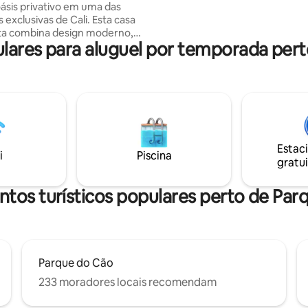
ásis privativo em uma das
entretenimento a poucos minu
clusivas de Cali. Esta casa
Colonial San Antonio fica a ape
ta combina design moderno,
quarteirões de distância.
ares para aluguel por temporada pert
de absoluta e uma experiência
ara relaxar ou curtir a vida em
sua piscina
 socialize na área para
s ou desfrute de um espaço
m segurança 24h. A poucos
e Granada, San Antonio e dos
restaurantes da cidade, mas
Estac
 suficiente para que você se
i
Piscina
gratui
um refúgio exclusivo.
ntos turísticos populares perto de Par
Parque do Cão
233 moradores locais recomendam