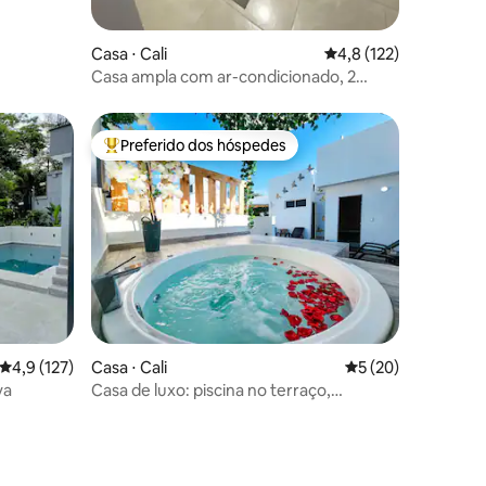
Casa ⋅ Cali
4,8 de uma avaliação 
4,8 (122)
Casa ampla com ar-condicionado, 2
quartos e estacionamento
Preferido dos hóspedes
Entre os melhores preferidos dos hóspedes
ções
4,9 de uma avaliação média de 5, 127 avaliações
4,9 (127)
Casa ⋅ Cali
5 de uma avaliação
5 (20)
va
Casa de luxo: piscina no terraço,
banheira de hidromassagem, banho
turco