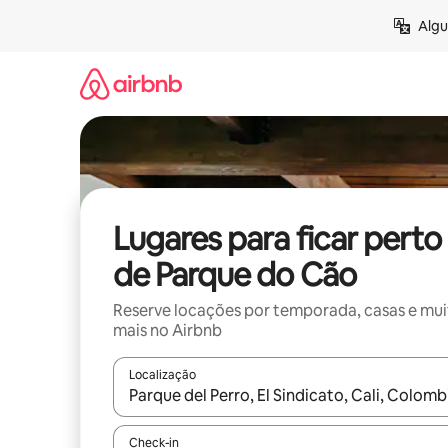
Pular
Algu
para
o
conteúdo
Lugares para ficar perto
de Parque do Cão
Reserve locações por temporada, casas e mu
mais no Airbnb
Localização
Quando os resultados estiverem disponíveis, expl
Check-in