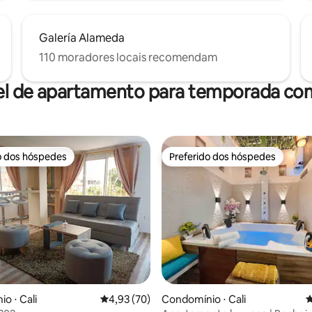
Galería Alameda
110 moradores locais recomendam
el de apartamento para temporada com
o dos hóspedes
Preferido dos hóspedes
o dos hóspedes
Preferido dos hóspedes
média de 5, 26 avaliações
o ⋅ Cali
4,93 de uma avaliação média de 5, 70 avalia
4,93 (70)
Condomínio ⋅ Cali
4