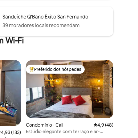
Sanduíche Q'Bano Êxito San Fernando
39 moradores locais recomendam
 Wi-Fi
Preferido dos hóspedes
Entre os melhores preferidos dos hóspedes
Condomínio ⋅ Cali
4,9 de uma avaliação
4,9 (48)
Estúdio elegante com terraço e ar-
ções
,93 de uma avaliação média de 5, 133 avaliações
4,93 (133)
condicionado em San Antonio