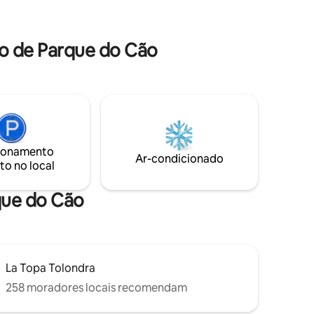
tos.
espetacular que busca garantir ao
nas 3
hóspede a melhor experiência de
hospedagem em Cali!
o de Parque do Cão
ionamento
Ar-condicionado
to no local
que do Cão
La Topa Tolondra
258 moradores locais recomendam