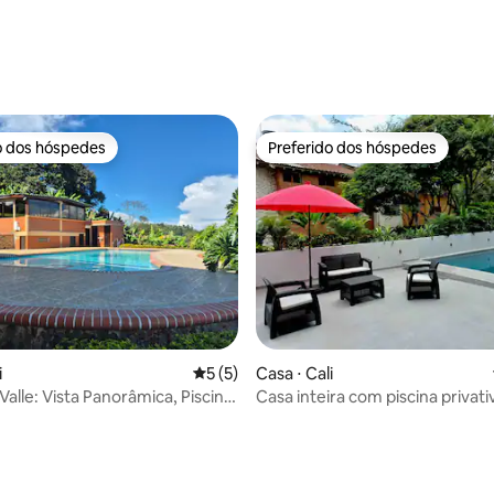
o dos hóspedes
Preferido dos hóspedes
o dos hóspedes
Preferido dos hóspedes
i
5 de uma avaliação média de 5, 5 avalia
5 (5)
Casa ⋅ Cali
 Valle: Vista Panorâmica, Piscina
Casa inteira com piscina privati
queira