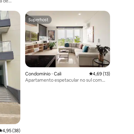
a de
ivilegiada
Superhost
Superhost
Condomínio ⋅ Cali
4,69 de uma avaliação
4,69 (13)
Apartamento espetacular no sul com
ções
vista panorâmica
4,95 de uma avaliação média de 5, 38 avaliações
4,95 (38)