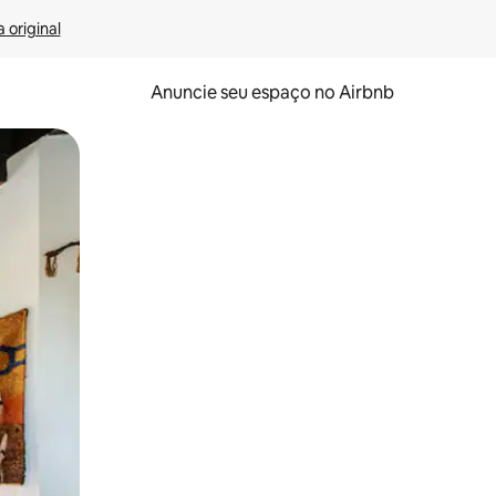
 original
Anuncie seu espaço no Airbnb
 deslizando o dedo na tela.