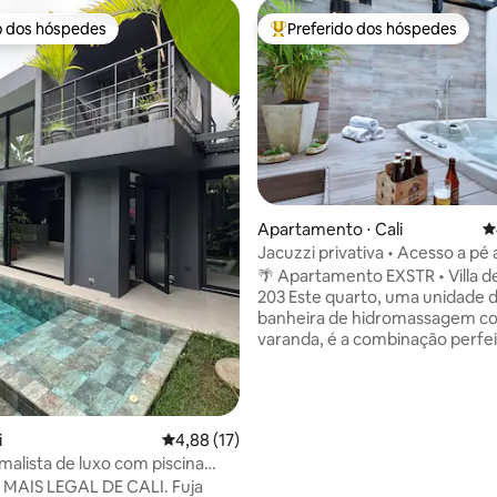
o dos hóspedes
Preferido dos hóspedes
o dos hóspedes
Entre os melhores preferidos d
Apartamento ⋅ Cali
4
Jacuzzi privativa • Acesso a pé 
média de 5, 89 avaliações
qualquer lugar • El Peñón
🌴 Apartamento EXSTR • Villa d
203 Este quarto, uma unidade de
banheira de hidromassagem 
varanda, é a combinação perfei
viajantes individuais, casais ou
Todas as abas têm água quente
tem A/C, smart TV e uma cama
Todas as comodidades estão di
i
4,88 de uma avaliação média de 5, 17 avalia
4,88 (17)
e foram pensadas para o seu c
malista de luxo com piscina
bairro de El Peñon é uma área 
e área de lazer
AIS LEGAL DE CALI. Fuja
tranquila, com muitos restaura