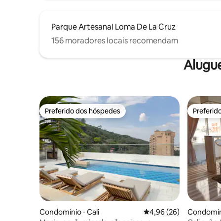
Parque Artesanal Loma De La Cruz
156 moradores locais recomendam
Alugu
Preferido dos hóspedes
Preferid
Preferido dos hóspedes
Preferid
Condomínio ⋅ Cali
4,96 de uma avaliação 
4,96 (26)
Condomíni