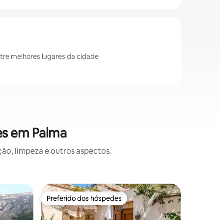
ntre melhores lugares da cidade
es em Palma
o, limpeza e outros aspectos.
Casa ⋅ P
Preferido dos hóspedes
Preferi
Preferido dos hóspedes
Preferi
Sa Torre 
privativa.
Esta cas