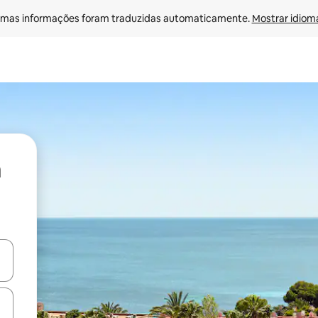
mas informações foram traduzidas automaticamente. 
Mostrar idioma
ore-os usando as seta para cima e para baixo do teclado ou tocando e