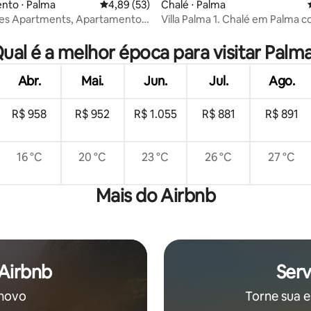
nto ⋅ Palma
4,89 de uma avaliação média de 5, 53 avalia
4,89 (53)
Chalé ⋅ Palma
tes Apartments, Apartamento
Villa Palma 1. Chalé em Palma c
 média de 5, 8 avaliações
mas
privativa
ual é a melhor época para visitar Palm
Abr.
Mai.
Jun.
Jul.
Ago.
R$ 958
R$ 952
R$ 1.055
R$ 881
R$ 891
16 °C
20 °C
23 °C
26 °C
27 °C
Mais do Airbnb
 Airbnb
Serv
 novo
Torne sua e