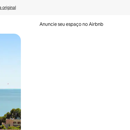
 original
Anuncie seu espaço no Airbnb
 deslizando o dedo na tela.