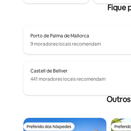
any utensils used during the stay is the
elétrico.
Fique p
responsibility of the guest.
Porto de Palma de Mallorca
9 moradores locais recomendam
Castell de Bellver
441 moradores locais recomendam
Outros
Preferido dos hóspedes
Preferid
Preferido dos hóspedes
Preferid