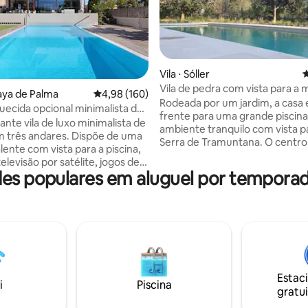
Vila ⋅ Sóller
4
Vila de pedra com vista para a
édia de 5, 560 avaliações
laya de Palma
4,98 de uma avaliação média de 5, 160 avalia
4,98 (160)
e tranquilidade
Rodeada por um jardim, a casa 
quecida opcional minimalista de
frente para uma grande piscin
lamina
nte vila de luxo minimalista de
ambiente tranquilo com vista p
 três andares. Dispõe de uma
Serra de Tramuntana. O centro
alente com vista para a piscina,
de Soller fica a uma curta distân
televisão por satélite, jogos de
A casa desfruta de um vasto e
s populares em aluguel por tempora
scoteca e academia. Piscina
inclui uma cozinha moderna to
 (9 x 5 m) com hidromassagem e
equipada, uma sala de jantar 
o multicolorida, coberta de
mesa longa e uma confortável s
a abril. Aquecimento da
estar com uma lareira. Até 8 p
sponível mediante solicitação
podem ficar confortavelmente
xa adicional. A piscina e o
que tem 4 quartos, 3 banheiros
êm novos azulejos
completos e um lavabo. També
pantes para maior segurança.
muito bem equipada (ar-condic
Estac
ira, jardim, sala de jogos, 15
i
Piscina
aquecimento,...).
gratui
s, ar condicionado, automação
al e carregador de carro