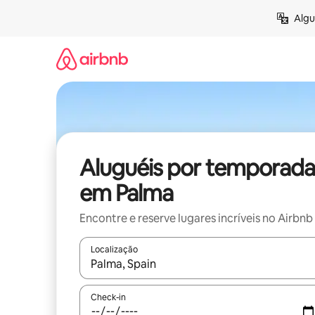
Pular
Algu
para
o
conteúdo
Aluguéis por temporada
em Palma
Encontre e reserve lugares incríveis no Airbnb
Localização
Quando os resultados estiverem disponíveis, expl
Check-in