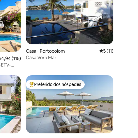
Casa ⋅ Portocolom
5 de uma avaliação
5 (11)
Casa Vora Mar
ções
,94 de uma avaliação média de 5, 115 avaliações
4,94 (115)
e-ETV-
Preferido dos hóspedes
Entre os melhores preferidos dos hóspedes