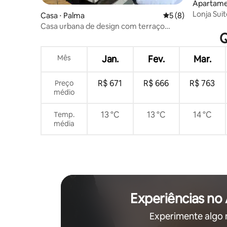
Apartame
Lonja Sui
Casa ⋅ Palma
5 de uma avaliação
5 (8)
com 2 ca
Casa urbana de design com terraço
Q
privativo em Palma
Mês
Jan.
Fev.
Mar.
R$ 671
R$ 666
R$ 763
Preço
médio
13 °C
13 °C
14 °C
Temp.
média
Experiências no
Experimente algo