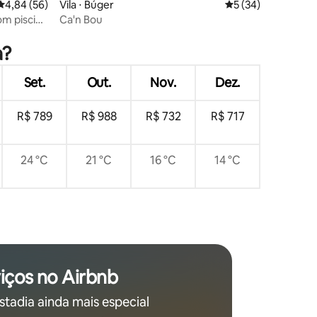
ções
4,84 de uma avaliação média de 5, 56 avaliações
4,84 (56)
Vila ⋅ Búger
5 de uma avaliação
5 (34)
om piscina
Ca'n Bou
a?
Set.
Out.
Nov.
Dez.
R$ 789
R$ 988
R$ 732
R$ 717
24 °C
21 °C
16 °C
14 °C
iços no Airbnb
stadia ainda mais especial