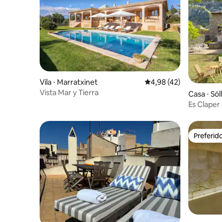
Vila ⋅ Marratxinet
4,98 de uma avaliação 
4,98 (42)
Vista Mar y Tierra
Casa ⋅ Sól
Es Claper 
em Sóller
Preferid
Preferid