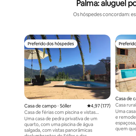
Palma: aluguel 
Os hóspedes concordam: est
Preferido dos hóspedes
Preferid
Preferido dos hóspedes
Preferid
Casa de c
Casa rura
Casa de campo ⋅ Sóller
4,97 de uma avaliação m
4,97 (177)
Uma casa
Casa de férias com piscina e vistas
e remodel
incríveis.
Uma casa de pedra privativa de um
espaçosa,
quarto, com uma piscina de água
quem que
salgada, com vistas panorâmicas
tranquilo
deslumbrantes de Sóller e das