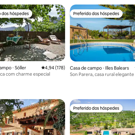
o dos hóspedes
Preferido dos hóspedes
o dos hóspedes
Preferido dos hóspedes
ampo ⋅ Sóller
4,94 de uma avaliação média de 5, 178 avalia
4,94 (178)
édia de 5, 203 avaliações
Casa de campo ⋅ Illes Balears
ica com charme especial
Son Parera, casa rural elegant
Maiorca.
st
Preferido dos hóspedes
st
Preferido dos hóspedes