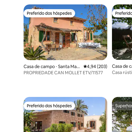
Preferido dos hóspedes
Preferid
Preferido dos hóspedes
Preferid
Casa de c
Casa de campo ⋅ Santa Marg
4,94 de uma avaliação m
4,94 (203)
arida
Casa rúst
PROPRIEDADE CAN MOLLET ETV/11577
Preferido dos hóspedes
Superho
Preferido dos hóspedes
Superho