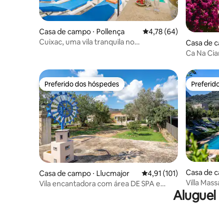
Casa de campo ⋅ Pollença
4,78 de uma avaliação 
4,78 (64)
Cuixac, uma vila tranquila no
Casa de 
campo/perto de Pollensa
Ca Na Cia
Preferido dos hóspedes
Preferid
Preferido dos hóspedes
Preferid
Casa de c
Casa de campo ⋅ Llucmajor
4,91 de uma avaliação m
4,91 (101)
Villa Mass
Vila encantadora com área DE SPA e
Aluguel
piscina em Llucmajor