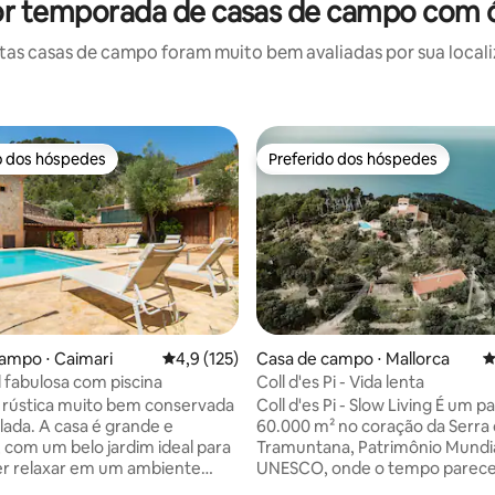
por temporada de casas de campo com ó
as casas de campo foram muito bem avaliadas por sua localiz
o dos hóspedes
Preferido dos hóspedes
o dos hóspedes
Preferido dos hóspedes
ampo ⋅ Caimari
4,9 de uma avaliação média de 5, 125 avalia
4,9 (125)
Casa de campo ⋅ Mallorca
4
l fabulosa com piscina
Coll d'es Pi - Vida lenta
édia de 5, 177 avaliações
 rústica muito bem conservada
Coll d'es Pi - Slow Living É um paraíso de
ada. A casa é grande e
60.000 m² no coração da Serra
 com um belo jardim ideal para
Tramuntana, Patrimônio Mundia
r relaxar em um ambiente
UNESCO, onde o tempo parec
. Também perfeito para um
desacelerar. Um refúgio tranquilo de