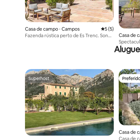
Casa de campo ⋅ Campos
5 de uma avaliação
5 (5)
Casa de ca
Fazenda rústica perto de Es Trenc. Son
Catlar
Spectacu
Alugue
Superhost
Preferid
Superhost
Preferid
Casa de ca
Casa de 