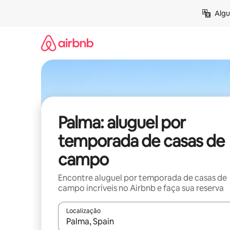
Pular
Algu
para
o
conteúdo
Palma: aluguel por
temporada de casas de
campo
Encontre aluguel por temporada de casas de
campo incríveis no Airbnb e faça sua reserva
Localização
Quando os resultados estiverem disponíveis, expl