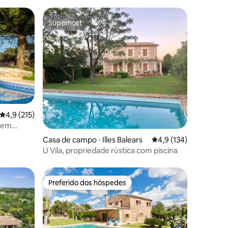
Superhost
Superhost
ções
4,9 de uma avaliação média de 5, 215 avaliações
4,9 (215)
e em
Casa de campo ⋅ Illes Balears
4,9 de uma avaliação 
4,9 (134)
U Vila, propriedade rústica com piscina
Preferido dos hóspedes
Preferido dos hóspedes