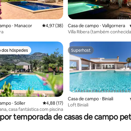
média de 5, 64 avaliações
campo ⋅ Manacor
4,97 de uma avaliação média de 5, 38 avalia
4,97 (38)
Casa de campo ⋅ Vallgornera
ra
Villa Ribera (também conhecid
Casa Astoria)
o dos hóspedes
Superhost
o dos hóspedes
Superhost
Casa de campo ⋅ Biniali
ampo ⋅ Sóller
4,88 de uma avaliação média de 5, 17 avalia
4,88 (17)
édia de 5, 101 avaliações
Loft Biniali
ana, casa fantástica com piscina
 por temporada de casas de campo pet 