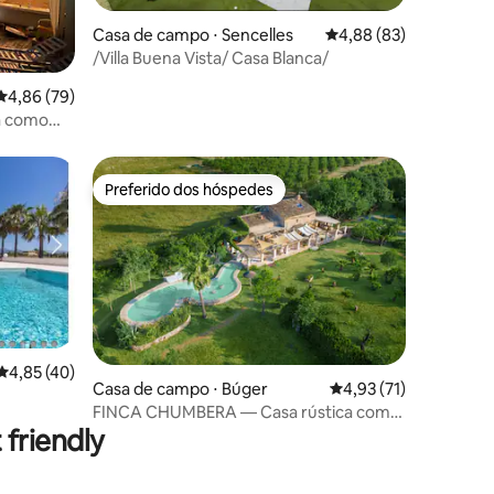
Casa de campo ⋅ Sencelles
4,88 de uma avaliação
4,88 (83)
/Villa Buena Vista/ Casa Blanca/
ções
4,86 de uma avaliação média de 5, 79 avaliações
4,86 (79)
a como
Preferido dos hóspedes
Preferido dos hóspedes
4,85 de uma avaliação média de 5, 40 avaliações
4,85 (40)
ções
Casa de campo ⋅ Búger
4,93 de uma avaliação
4,93 (71)
FINCA CHUMBERA — Casa rústica com
friendly
piscina de cachoeira de pedra