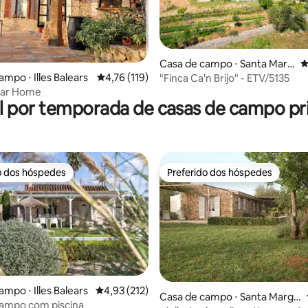
 média de 5, 5 avaliações
Casa de campo ⋅ Santa Marg
4
alida
mpo ⋅ Illes Balears
4,76 de uma avaliação média de 5, 119 avalia
4,76 (119)
"Finca Ca'n Brijo" - ETV/5135
lar Home
l por temporada de casas de campo pri
o dos hóspedes
Preferido dos hóspedes
o dos hóspedes
Preferido dos hóspedes
mpo ⋅ Illes Balears
4,93 de uma avaliação média de 5, 212 avalia
4,93 (212)
Casa de campo ⋅ Santa Margal
campo com piscina