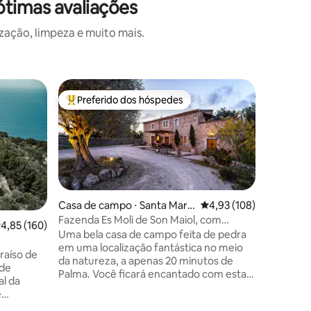
timas avaliações
ação, limpeza e muito mais.
Casa de 
Preferido dos hóspedes
Prefe
Entre os melhores preferidos dos hóspedes
Entre o
Casa mara
Apenas r
Oferecem
casa loca
rodeada 
impressi
um terre
grandes 
para rela
Casa de campo ⋅ Santa Maria
4,93 de uma avaliação 
4,93 (108)
e suas p
del Camí
Fazenda Es Moli de Son Maiol, com
ções
,85 de uma avaliação média de 5, 160 avaliações
4,85 (160)
aconcheg
piscina
Uma bela casa de campo feita de pedra
confortá
em uma localização fantástica no meio
você não
da natureza, a apenas 20 minutos de
 de
você se s
Palma. Você ficará encantado com esta
l da
sua estad
casa quente e aconchegante com seus
e
arredores maravilhosos e privacidade.