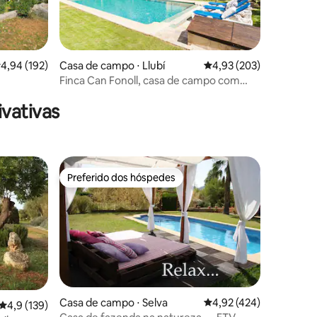
,94 de uma avaliação média de 5, 192 avaliações
4,94 (192)
Casa de campo ⋅ Llubí
4,93 de uma avaliação 
4,93 (203)
ções
Finca Can Fonoll, casa de campo com
piscina e Wi-Fi
vativas
Preferido dos hóspedes
Preferido dos hóspedes
ções
Casa de campo ⋅ Selva
4,92 de uma avaliação 
4,92 (424)
4,9 de uma avaliação média de 5, 139 avaliações
4,9 (139)