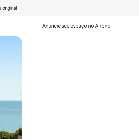
 original
Anuncie seu espaço no Airbnb
 deslizando o dedo na tela.