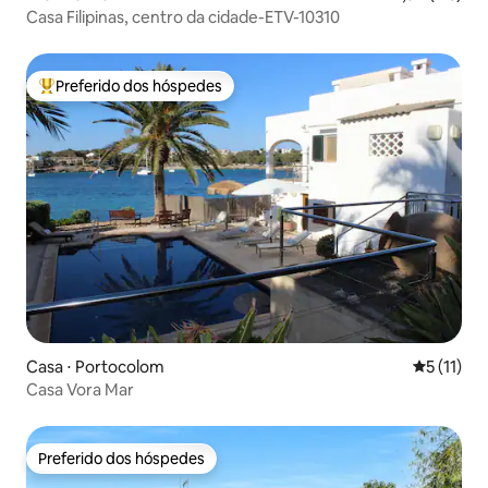
Casa Filipinas, centro da cidade-ETV-10310
Preferido dos hóspedes
Entre os melhores preferidos dos hóspedes
Casa ⋅ Portocolom
5 de uma a
5 (11)
Casa Vora Mar
Preferido dos hóspedes
Preferido dos hóspedes