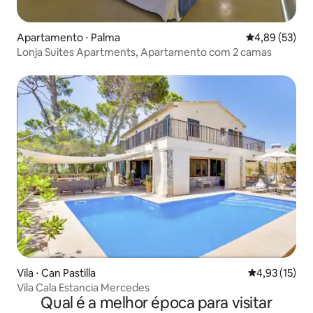
Apartamento ⋅ Palma
4,89 de uma a
4,89 (53)
Lonja Suites Apartments, Apartamento com 2 camas
Vila ⋅ Can Pastilla
4,93 de uma a
4,93 (15)
Vila Cala Estancia Mercedes
Qual é a melhor época para visitar