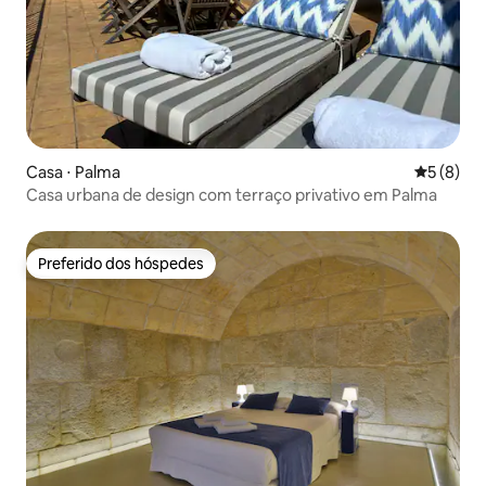
Casa ⋅ Palma
5 de uma 
5 (8)
Casa urbana de design com terraço privativo em Palma
Preferido dos hóspedes
Preferido dos hóspedes