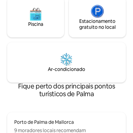
ropa de cama y enchufes cerca de las
camas. El baño privado incluye ducha,
toallas, secador de pelo, papel higiénico
y artículos esenciales. El suelo de baldosa
Estacionamento
Piscina
y la decoración funcional crean un
gratuito no local
ambiente práctico y acogedor. El edificio
dispone de ascensor para acceder
cómodamente a las plantas superiores,
perfecto para disfrutar de una estancia
agradable y sin complicaciones. Hay
cunas bajo petición.
Ar-condicionado
Fique perto dos principais pontos
turísticos de Palma
Porto de Palma de Mallorca
9 moradores locais recomendam