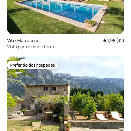
Vila ⋅ Marratxinet
4,98 de uma a
4,98 (42)
Vista para o mar e terra
Preferido dos hóspedes
Preferido dos hóspedes