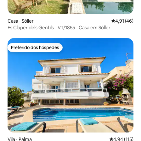
Casa ⋅ Sóller
4,91 de uma a
4,91 (46)
Es Claper dels Gentils - VT/1855 - Casa em Sóller
Preferido dos hóspedes
Preferido dos hóspedes
Vila ⋅ Palma
4,94 de uma av
4,94 (115)