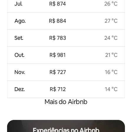
Jul.
R$ 874
26 °C
Ago.
R$ 884
27 °C
Set.
R$ 783
24 °C
Out.
R$ 981
21 °C
Nov.
R$ 727
16 °C
Dez.
R$ 712
14 °C
Mais do Airbnb
Experiências no Airbnb