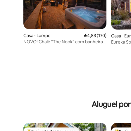
Casa ⋅ Lampe
4,83 de uma avaliação m
4,83 (170)
Casa ⋅ Eu
NOVO! Chalé "The Nook" com banheira
Eureka Sp
de hidromassagem privativa!
Aluguel po