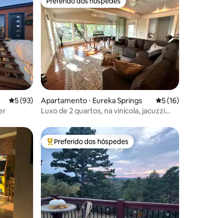
Preferido dos hóspedes
os hóspedes
Preferido dos hóspedes
ções
5 de uma avaliação média de 5, 93 avaliações
5 (93)
Apartamento ⋅ Eureka Springs
5 de uma avaliação
5 (16)
er
Luxo de 2 quartos, na vinícola, jacuzzi
privativo, em Eureka
Preferido dos hóspedes
os hóspedes
Entre os melhores preferidos dos hóspedes