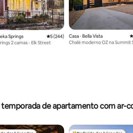
édia de 5, 170 avaliações
Casa ⋅ Bella Vista
4
reka Springs
5 de uma avaliação média de 5, 244 avalia
5 (244)
Chalé moderno OZ na Summit 
rings 2 camas - Elk Street
Trail
r temporada de apartamento com ar-c