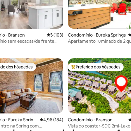
io ⋅ Branson
5 de uma avaliação média de 5, 103 avalia
5 (103)
Condomínio ⋅ Eureka Springs
4
nio sem escadas/de frente
Apartamento iluminado de 2 q
édia de 5, 226 avaliações
o, a 1 milha do SDC*
com banheira de hidromassag
lareira
rido dos hóspedes
Preferido dos hóspedes
 melhores preferidos dos hóspedes
Entre os melhores preferidos d
édia de 5, 281 avaliações
o ⋅ Eureka Spring
4,96 de uma avaliação média de 5, 184 avalia
4,96 (184)
Condomínio ⋅ Branson
4
entro na Spring com
Vista do coaster-SDC 2mi-Lake