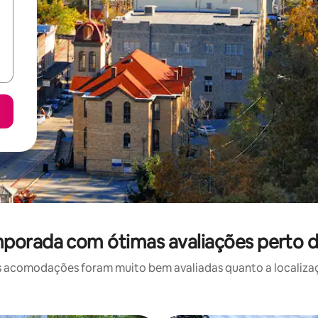
porada com ótimas avaliações perto d
 acomodações foram muito bem avaliadas quanto a localizaçã