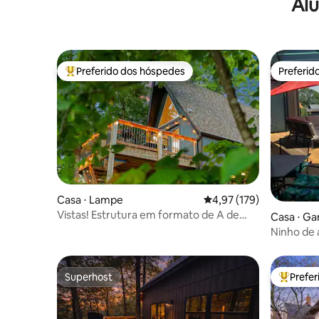
Alu
estaciona
Preferido dos hóspedes
Preferid
Entre os melhores preferidos dos hóspedes
Preferid
Casa ⋅ Lampe
4,97 de uma avaliação m
4,97 (179)
Vistas! Estrutura em formato de A de
Casa ⋅ Gar
luxo: banheira de hidromassagem
Ninho de
privativa e lareira externa!
Superhost
Prefe
Superhost
Entre os