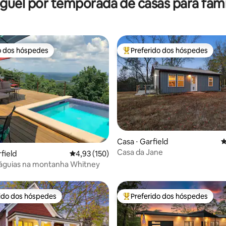
guel por temporada de casas para famí
mento, perto do Basin Park
Point-Ozarks
o dos hóspedes
Preferido dos hóspedes
o dos hóspedes
Entre os melhores preferidos d
édia de 5, 179 avaliações
Casa ⋅ Garfield
4
Casa da Jane
field
4,93 de uma avaliação média de 5, 150 avalia
4,93 (150)
 águias na montanha Whitney
rido dos hóspedes
Preferido dos hóspedes
 melhores preferidos dos hóspedes
Entre os melhores preferidos d