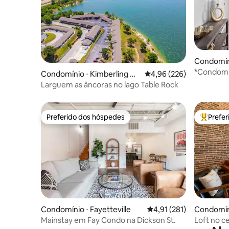
Condomín
*Condomí
Condomínio ⋅ Kimberling Cit
4,96 de uma avaliação m
4,96 (226)
para o lag
y
Larguem as âncoras no lago Table Rock
Preferido dos hóspedes
Prefe
Preferido dos hóspedes
Entre os
Condomínio ⋅ Fayetteville
4,91 de uma avaliação m
4,91 (281)
Condomíni
s
Mainstay em Fay Condo na Dickson St.
Loft no c