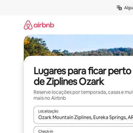
Pular
Algu
para
o
conteúdo
Lugares para ficar perto
de Ziplines Ozark
Reserve locações por temporada, casas e mu
mais no Airbnb
Localização
Quando os resultados estiverem disponíveis, expl
Check-in