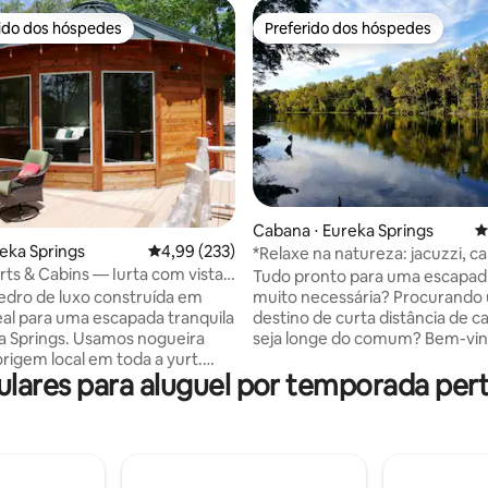
rido dos hóspedes
Preferido dos hóspedes
 melhores preferidos dos hóspedes
Preferido dos hóspedes
ia de 5, 1.475 avaliações
Cabana ⋅ Eureka Springs
4
reka Springs
4,99 de uma avaliação média de 5, 233 avalia
4,99 (233)
*Relaxe na natureza: jacuzzi, c
rts & Cabins — Iurta com vista
acesso ao rio
Tudo pronto para uma escapad
nheiro e banheira de
cedro de luxo construída em
muito necessária? Procurando
ssagem
deal para uma escapada tranquila
destino de curta distância de c
 Springs. Usamos nogueira
seja longe do comum? Bem-vin
origem local em toda a yurt.
Eureka Springs e ao White River
ares para aluguel por temporada perto
as através de 5 grandes janelas
Lodge! Nosso moderno, luxuos
as da cama king-size com
ecológico chalé de luxo à beira 
oxo ou do sofá de couro
escondido em uma estrada pri
l duplo. O banheiro tem uma pia
Vale do Rio White, cercado pel
a petrificada e um grande
e a poucos passos da margem d
 Smart TV, Wi-Fi, A/C,
White. Temos todos os confort