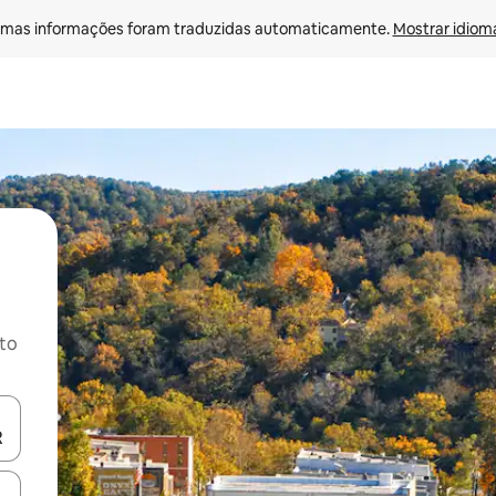
mas informações foram traduzidas automaticamente. 
Mostrar idioma
ito
ore-os usando as seta para cima e para baixo do teclado ou tocando e