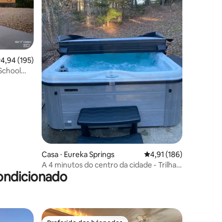
,94 de uma avaliação média de 5, 195 avaliações
4,94 (195)
ções
School
Casa ⋅ Eureka Springs
4,91 de uma avaliação 
4,91 (186)
A 4 minutos do centro da cidade - Trilhas
ondicionado
de bicicleta, fogueira, churrasqueira e
banheira de hidromassagem