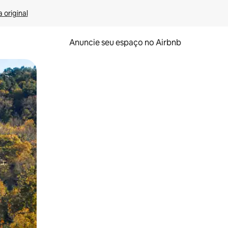
 original
Anuncie seu espaço no Airbnb
 deslizando o dedo na tela.