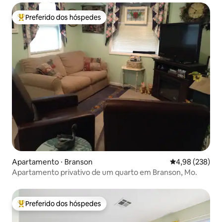
Preferido dos hóspedes
Entre os melhores preferidos dos hóspedes
Apartamento ⋅ Branson
4,98 de uma ava
4,98 (238)
Apartamento privativo de um quarto em Branson, Mo.
Preferido dos hóspedes
Entre os melhores preferidos dos hóspedes