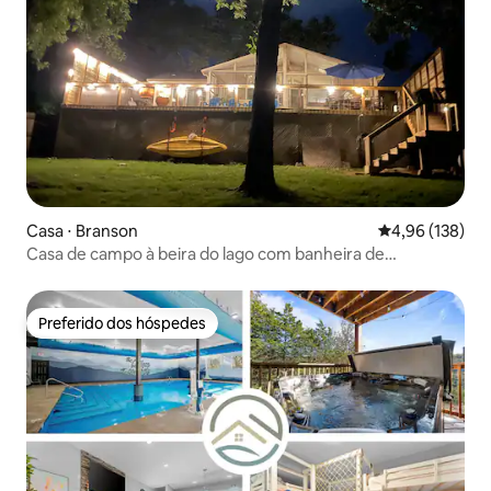
Casa ⋅ Branson
4,96 de uma av
4,96 (138)
Casa de campo à beira do lago com banheira de
hidromassagem, fogueira e caiaques
Preferido dos hóspedes
Preferido dos hóspedes