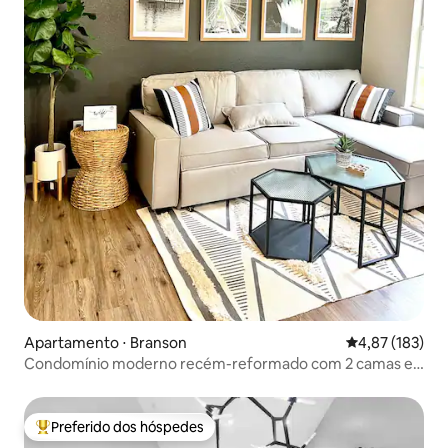
Apartamento ⋅ Branson
4,87 de uma av
4,87 (183)
Condomínio moderno recém-reformado com 2 camas e 2
banheiros
Preferido dos hóspedes
Entre os melhores preferidos dos hóspedes