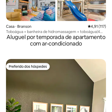
Casa ⋅ Branson
4,91 de uma av
4,91 (117)
Toboágua + banheira de hidromassagem + toboágua|4
Aluguel por temporada de apartamento
minutos Silver Dollar
com ar-condicionado
Preferido dos hóspedes
Preferido dos hóspedes