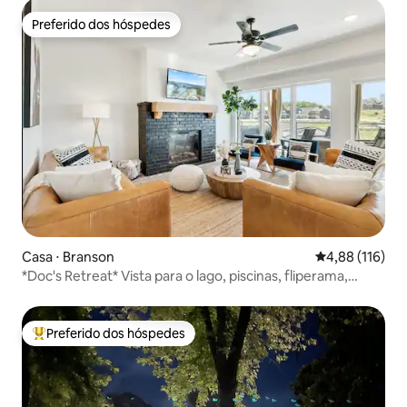
Preferido dos hóspedes
Preferido dos hóspedes
Casa ⋅ Branson
4,88 de uma av
4,88 (116)
*Doc's Retreat* Vista para o lago, piscinas, fliperama,
banheira de hidromassagem+
Preferido dos hóspedes
Entre os melhores preferidos dos hóspedes