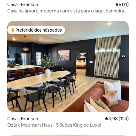
Casa ⋅ Branson
5 de uma a
5 (11)
Casa na árvore moderna com vista para o lago, banheira
de hidromassagem, fogueira e piscina
Preferido dos hóspedes
Entre os melhores preferidos dos hóspedes
Casa ⋅ Branson
4,98 de uma av
4,98 (124)
Ozark Mountain Haus - 5 Suítes King de Luxo!