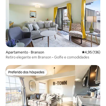
Apartamento ⋅ Branson
4,95 de uma av
4,95 (136)
Retiro elegante em Branson • Golfe e comodidades
Preferido dos hóspedes
Preferido dos hóspedes