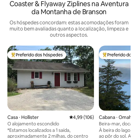
Coaster & Flyaway Ziplines na Aventura
da Montanha de Branson
Os hóspedes concordam: estas acomodações foram
muito bem avaliadas quanto a localização, limpeza e
outros aspectos.
Preferido dos hóspedes
Preferido dos 
Entre os melhores preferidos dos hóspedes
Entre os melhore
Casa ⋅ Hollister
4,99 de uma avaliação média de 
4,99 (106)
Cabana ⋅ Omaha
O alojamento escondido
Beira-mar, doca pa
banheira de hidr
*Estamos localizados a 1 saída,
À beira do lago, vi
aproximadamente 2 milhas, do centro
ao pôr do sol. Aproveite o lago a poucos