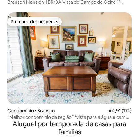
Branson Mansion 1 BR/BA Vista do Campo de Golfe 1º
Andar
Preferido dos hóspedes
Preferido dos hóspedes
Condomínio ⋅ Branson
4,91 de uma av
4,91 (174)
“Melhor condomínio da região” *vista para a água e campo
Aluguel por temporada de casas para
de golfe*
famílias