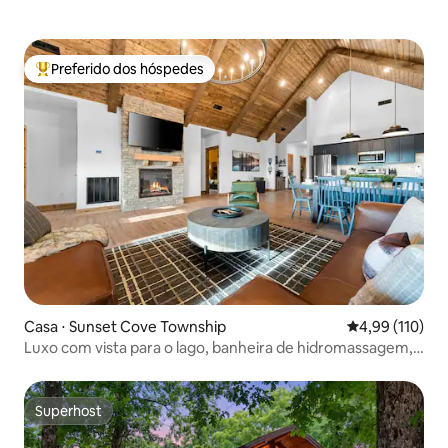
Preferido dos hóspedes
Entre os melhores preferidos dos hóspedes
Casa ⋅ Sunset Cove Township
4,99 de uma av
4,99 (110)
Luxo com vista para o lago, banheira de hidromassagem,
pickleball, sem escadas!
Superhost
Superhost