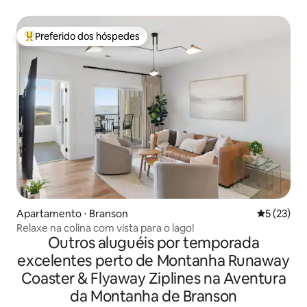
Preferido dos hóspedes
Entre os melhores preferidos dos hóspedes
Apartamento ⋅ Branson
5 de uma a
5 (23)
Relaxe na colina com vista para o lago!
Outros aluguéis por temporada
excelentes perto de Montanha Runaway
Coaster & Flyaway Ziplines na Aventura
da Montanha de Branson