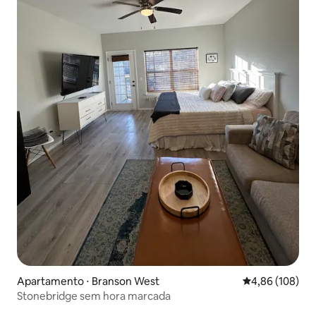
Apartamento ⋅ Branson West
4,86 de uma av
4,86 (108)
Stonebridge sem hora marcada