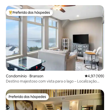
Preferido dos hóspedes
Entre os melhores preferidos dos hóspedes
Condomínio ⋅ Branson
4,97 de uma av
4,97 (109)
Destino majestoso com vista para o lago – Localização
incomparável
Preferido dos hóspedes
Preferido dos hóspedes