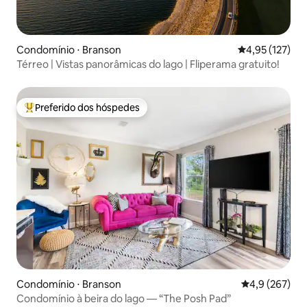
Condomínio ⋅ Branson
4,95 de uma av
4,95 (127)
Térreo | Vistas panorâmicas do lago | Fliperama gratuito!
Preferido dos hóspedes
Entre os melhores preferidos dos hóspedes
Condomínio ⋅ Branson
4,9 de uma av
4,9 (267)
Condomínio à beira do lago — “The Posh Pad”