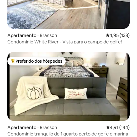
Apartamento ⋅ Branson
4,95 de uma av
4,95 (138)
Condomínio White River - Vista para o campo de golfe!
Preferido dos hóspedes
Entre os melhores preferidos dos hóspedes
Apartamento ⋅ Branson
4,91 de uma av
4,91 (144)
Condomínio tranquilo de 1 quarto perto de golfe e marina