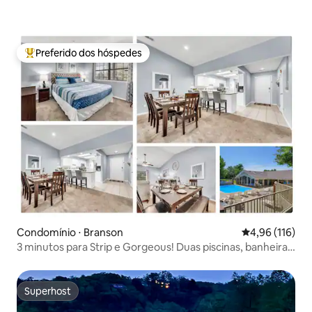
Preferido dos hóspedes
Entre os melhores preferidos dos hóspedes
Condomínio ⋅ Branson
4,96 de uma av
4,96 (116)
3 minutos para Strip e Gorgeous! Duas piscinas, banheira
de hidromassagem!
Superhost
Superhost