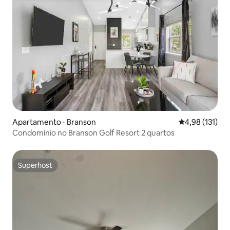
Apartamento ⋅ Branson
4,98 de uma av
4,98 (131)
Condomínio no Branson Golf Resort 2 quartos
Superhost
Superhost