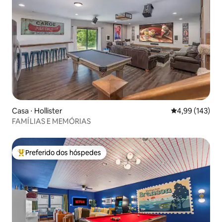
Casa ⋅ Hollister
4,99 de uma av
4,99 (143)
FAMÍLIAS E MEMÓRIAS
Preferido dos hóspedes
Entre os melhores preferidos dos hóspedes