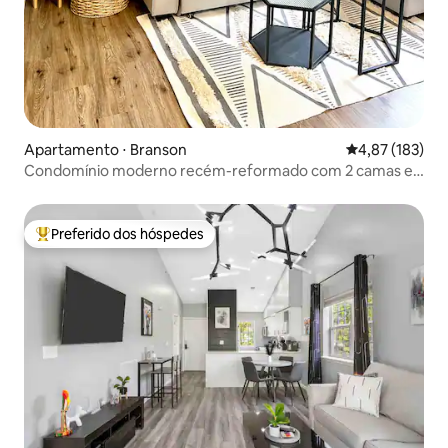
Apartamento ⋅ Branson
4,87 de uma av
4,87 (183)
Condomínio moderno recém-reformado com 2 camas e 2
banheiros
Preferido dos hóspedes
Entre os melhores preferidos dos hóspedes