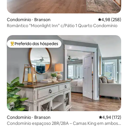
Condomínio ⋅ Branson
4,98 de uma ava
4,98 (258)
Romântico "Moonlight Inn" c/Pátio 1 Quarto Condomínio
Preferido dos hóspedes
Entre os melhores preferidos dos hóspedes
Condomínio ⋅ Branson
4,94 de uma av
4,94 (172)
Condomínio espaçoso 2BR/2BA – Camas King em ambos