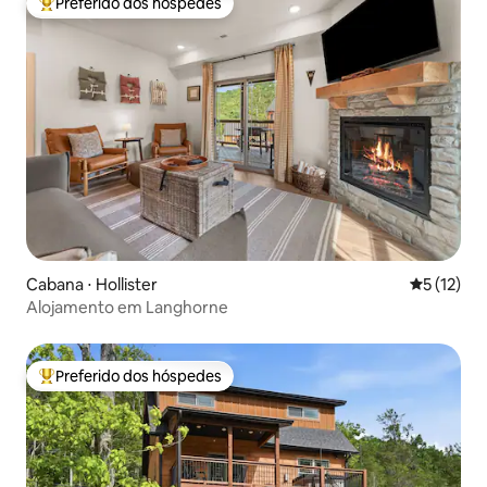
Preferido dos hóspedes
Entre os melhores preferidos dos hóspedes
Cabana ⋅ Hollister
5 de uma a
5 (12)
Alojamento em Langhorne
Preferido dos hóspedes
Entre os melhores preferidos dos hóspedes