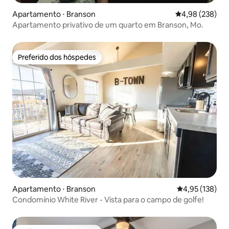
Apartamento ⋅ Branson
4,98 de uma ava
4,98 (238)
Apartamento privativo de um quarto em Branson, Mo.
Preferido dos hóspedes
Preferido dos hóspedes
Apartamento ⋅ Branson
4,95 de uma av
4,95 (138)
Condomínio White River - Vista para o campo de golfe!