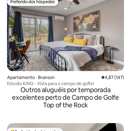
Preferido dos hóspedes
Preferido dos hóspedes
Apartamento ⋅ Branson
4,87 de uma av
4,87 (147)
Estúdio KING - Vista para o campo de golfe!
Outros aluguéis por temporada
excelentes perto de Campo de Golfe
Top of the Rock