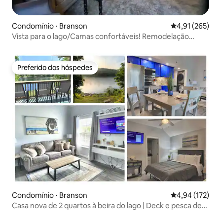
Condomínio ⋅ Branson
4,91 de uma av
4,91 (265)
Vista para o lago/Camas confortáveis! Remodelação
recente... 3 mi para Strip
Preferido dos hóspedes
Preferido dos hóspedes
Condomínio ⋅ Branson
4,94 de uma av
4,94 (172)
Casa nova de 2 quartos à beira do lago | Deck e pesca de
trutas/vistas!