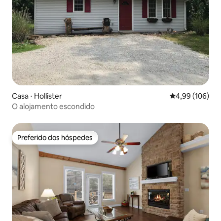
Casa ⋅ Hollister
4,99 de uma av
4,99 (106)
O alojamento escondido
Preferido dos hóspedes
Preferido dos hóspedes