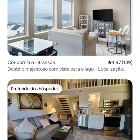
Condomínio ⋅ Branson
4,97 de uma av
4,97 (109)
Destino majestoso com vista para o lago – Localização
incomparável
Preferido dos hóspedes
Preferido dos hóspedes