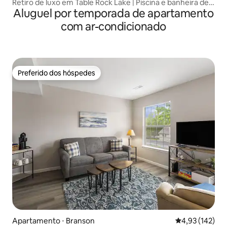
Retiro de luxo em Table Rock Lake | Piscina e banheira de
Aluguel por temporada de apartamento
hidromassagem
com ar-condicionado
Preferido dos hóspedes
Preferido dos hóspedes
Apartamento ⋅ Branson
4,93 de uma av
4,93 (142)