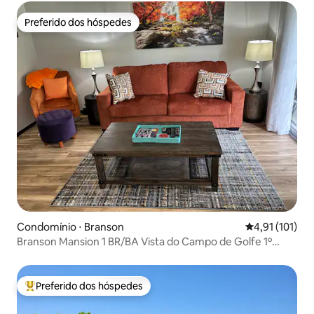
Preferido dos hóspedes
Preferido dos hóspedes
Condomínio ⋅ Branson
4,91 de uma av
4,91 (101)
Branson Mansion 1 BR/BA Vista do Campo de Golfe 1º
Andar
Preferido dos hóspedes
Entre os melhores preferidos dos hóspedes