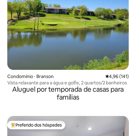
Condomínio ⋅ Branson
4,96 de uma av
4,96 (141)
Vista relaxante para a água e golfe, 2 quartos/2 banheiros
Aluguel por temporada de casas para
famílias
Preferido dos hóspedes
Entre os melhores preferidos dos hóspedes