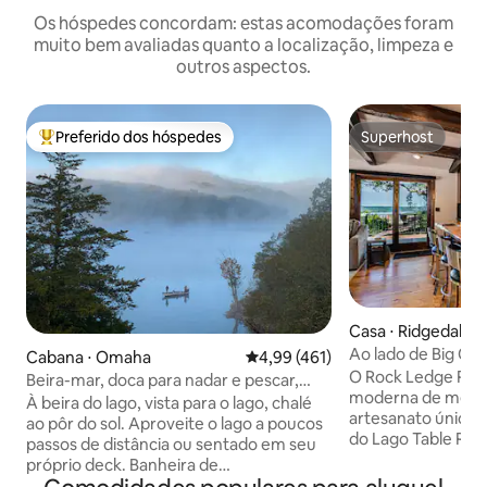
Os hóspedes concordam: estas acomodações foram
muito bem avaliadas quanto a localização, limpeza e
outros aspectos.
Preferido dos hóspedes
Superhost
Entre os melhores preferidos dos hóspedes
Superhost
Casa ⋅ Ridgedale
Ao lado de Big Ce
Cabana ⋅ Omaha
4,99 de uma avaliação média de 
4,99 (461)
View-Free Tickets
O Rock Ledge Retr
Beira-mar, doca para nadar e pescar,
moderna de mead
banheira de hidromassagem, Branson
À beira do lago, vista para o lago, chalé
artesanato único 
ao pôr do sol. Aproveite o lago a poucos
do Lago Table Roc
passos de distância ou sentado em seu
Lodge. A casa est
próprio deck. Banheira de
com móveis de alt
hidromassagem pessoal com vista para