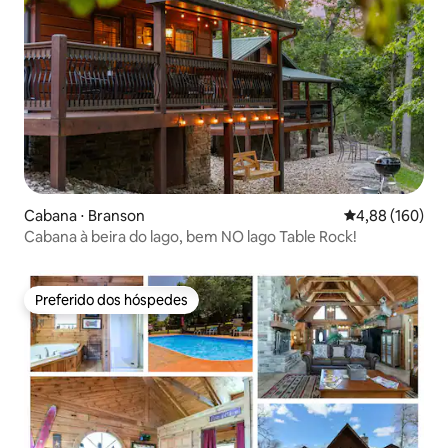
Cabana ⋅ Branson
4,88 de uma av
4,88 (160)
Cabana à beira do lago, bem NO lago Table Rock!
Preferido dos hóspedes
Preferido dos hóspedes