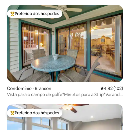
os quartos
Preferido dos hóspedes
Entre os melhores preferidos dos hóspedes
Condomínio ⋅ Branson
4,92 de uma av
4,92 (102)
Vista para o campo de golfe*Minutos para a Strip*Varanda
privativa
Preferido dos hóspedes
Entre os melhores preferidos dos hóspedes