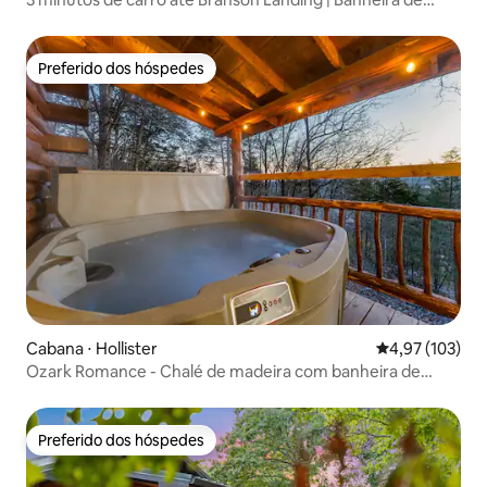
hidromassagem
Preferido dos hóspedes
Preferido dos hóspedes
Cabana ⋅ Hollister
4,97 de uma av
4,97 (103)
Ozark Romance - Chalé de madeira com banheira de
hidromassagem e jacuzzi
Preferido dos hóspedes
Preferido dos hóspedes