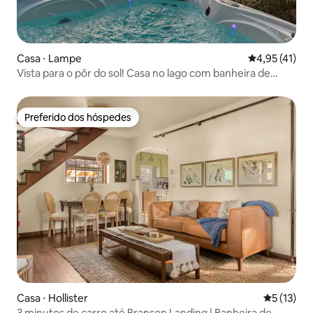
Casa ⋅ Lampe
4,95 de uma a
4,95 (41)
Vista para o pôr do sol! Casa no lago com banheira de
hidromassagem em Table Rock
Preferido dos hóspedes
Preferido dos hóspedes
Casa ⋅ Hollister
5 de uma a
5 (13)
3 minutos de carro até Branson Landing | Banheira de