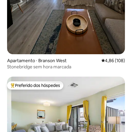
Apartamento ⋅ Branson West
4,86 de uma av
4,86 (108)
Stonebridge sem hora marcada
Preferido dos hóspedes
Entre os melhores preferidos dos hóspedes