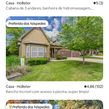
Casa ⋅ Hollister
5 de uma 
5 (3)
Cabana de 3 andares, banheira de hidromassagem,
carrinhos de golfe e rio "preguiçoso"
Preferido dos hóspedes
Preferido dos hóspedes
Casa ⋅ Hollister
4,86 de uma av
4,86 (102)
Rancho incrível com acesso à piscina, super limpo!
Preferido dos hóspedes