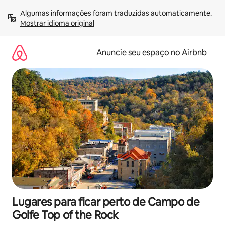
Pular
Algumas informações foram traduzidas automaticamente. 
para
Mostrar idioma original
o
conteúdo
Anuncie seu espaço no Airbnb
Lugares para ficar perto de Campo de
Golfe Top of the Rock