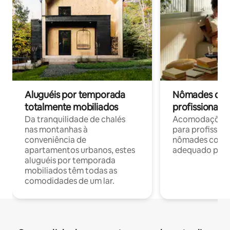
Aluguéis por temporada
Nômades digit
totalmente mobiliados
profissionais 
Da tranquilidade de chalés
Acomodações c
nas montanhas à
para profission
conveniência de
nômades com W
apartamentos urbanos, estes
adequado para 
aluguéis por temporada
mobiliados têm todas as
comodidades de um lar.