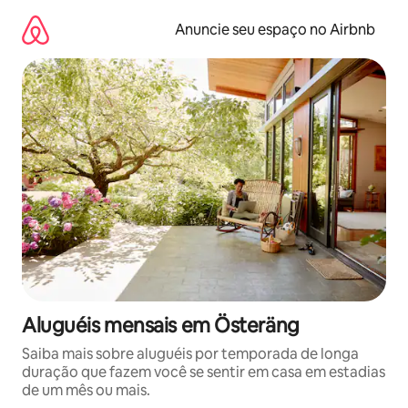
Pular
para
Anuncie seu espaço no Airbnb
o
conteúdo
Aluguéis mensais em Österäng
Saiba mais sobre aluguéis por temporada de longa
duração que fazem você se sentir em casa em estadias
de um mês ou mais.