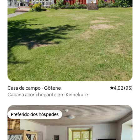
Casa de campo ⋅ Götene
4,92 de uma a
4,92 (95)
Cabana aconchegante em Kinnekulle
Preferido dos hóspedes
Preferido dos hóspedes