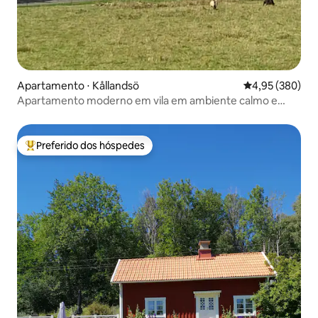
Apartamento ⋅ Kållandsö
4,95 de uma ava
4,95 (380)
Apartamento moderno em vila em ambiente calmo e
tranquilo.
Preferido dos hóspedes
Entre os melhores preferidos dos hóspedes