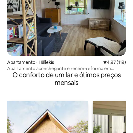
Apartamento ⋅ Hällekis
4,97 de uma av
4,97 (119)
Apartamento aconchegante e recém-reforma em
O conforto de um lar e ótimos preços
Kinnekulle
mensais