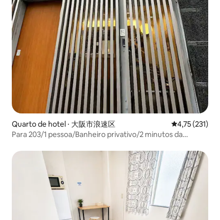
Quarto de hotel ⋅ 大阪市浪速区
4,75 de uma av
4,75 (231)
Para 203/1 pessoa/Banheiro privativo/2 minutos da
estação Emisu-cho/2 minutos a pé do Tsūtenkaku/50
minutos do Aeroporto de Kansai/Orange