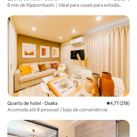
8 min de Nippombashi｜Ideal para casais para estadia
longa
Quarto de hotel ⋅ Osaka
4,77 de uma av
4,77 (218)
Acomoda até 8 pessoas! / lojas de conveniência