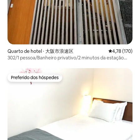
Quarto de hotel ⋅ 大阪市浪速区
4,78 de uma av
4,78 (170)
302/1 pessoa/Banheiro privativo/2 minutos da estação
Emisu-cho/2 minutos a pé do Tsūtenkaku/50 minutos do
Aeroporto de Kansai/Orange
Preferido dos hóspedes
Preferido dos hóspedes