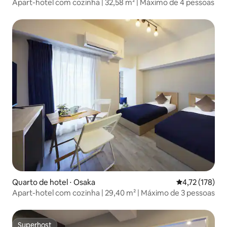
Apart-hotel com cozinha | 32,58 m² | Máximo de 4 pessoas
Quarto de hotel ⋅ Osaka
4,72 de uma av
4,72 (178)
Apart-hotel com cozinha | 29,40 m² | Máximo de 3 pessoas
Superhost