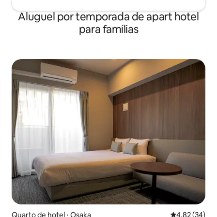
Aluguel por temporada de apart hotel
para famílias
Quarto de hotel ⋅ Osaka
4,82 de uma a
4,82 (34)