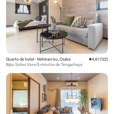
Quarto de hotel ⋅ Nishinari-ku, Osaka
4,61 de uma av
4,61 (122)
Bijou Suites Vivre/5 minutos de Tengachaya