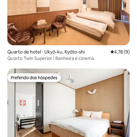
Quarto de hotel ⋅ Ukyō-ku, Kyōto-shi
4,78 de uma 
4,78 (9)
Quarto Twin Superior | Banheira e cinema
Preferido dos hóspedes
Preferido dos hóspedes