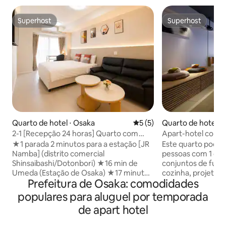
Superhost
Superhost
Superhost
Superhost
Quarto de hotel ⋅ Osaka
5 de uma avaliação média d
5 (5)
Quarto de hotel ⋅ 
dogawa Ward, Os
2-1 [Recepção 24 horas] Quarto com
Apart-hotel com co
cama grande | 3 minutos a pé da Estação
Máximo de 4 pess
★1 parada 2 minutos para a estação [JR
Este quarto pode 
Imi-no-Miya | Apartamento inteiro |
Namba] (distrito comercial
pessoas com 1 cam
Acesso direto aos aeroportos de Namba
Shinsaibashi/Dotonbori) ★16 min de
conjuntos de futon
e Kansai | Ideal para 2 pessoas |
Umeda (Estação de Osaka) ★17 minutos
cozinha, projetor d
Disponível guarda-volumes
Prefeitura de Osaka: comodidades
para [Parque do Castelo de Osaka] ★23
cozinha. Pontos Recomendados A cerca
minutos para Universial City (Universal
de 5 minutos a pé
populares para aluguel por temporada
Studios) ★46 min até o Aeroporto de
Osaka, a 2 minutos
de apart hotel
Kansai ※ 9 minutos a pé da Estação
conveniência ■Fi
Daikokucho na linha Midousuji do metrô
Smart Lock♪ Há ute