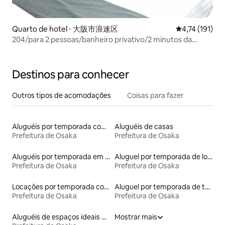
Quarto de hotel ⋅ 大阪市浪速区
4,74 de uma av
4,74 (191)
204/para 2 pessoas/banheiro privativo/2 minutos da
estação Ebisu-cho/2 minutos a pé do Tsūtenkaku/50
minutos do Aeroporto de Kansai/Orange
Destinos para conhecer
Outros tipos de acomodações
Coisas para fazer
Aluguéis por temporada com acesso ao lago
Aluguéis de casas
Prefeitura de Osaka
Prefeitura de Osaka
Aluguéis por temporada em albergue
Aluguel por temporada de lofts
Prefeitura de Osaka
Prefeitura de Osaka
Locações por temporada com piscina
Aluguel por temporada de townhouses
Prefeitura de Osaka
Prefeitura de Osaka
Aluguéis de espaços ideais para famílias
Mostrar mais