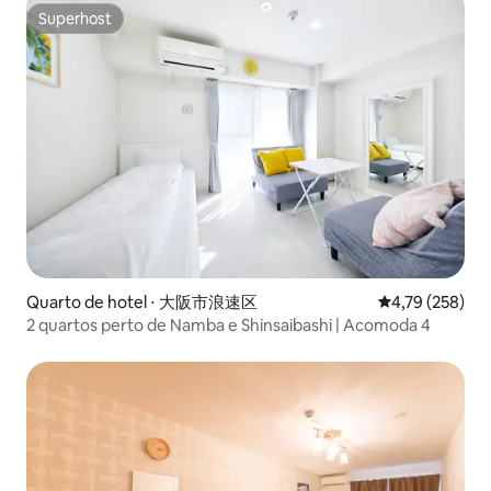
Superhost
Superhost
Quarto de hotel ⋅ 大阪市浪速区
4,79 de uma av
4,79 (258)
2 quartos perto de Namba e Shinsaibashi | Acomoda 4