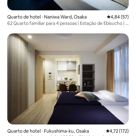
Quarto de hotel ⋅ Naniwa Ward, Osaka
4,84 de uma a
4,84 (57)
62 Quarto familiar para 4 pessoas | Estação de Ebisucho | 1
minuto de Tsūtenkaku | Tennoji · Nihonbashi · Namba ·
Dotonbori · Direto para Shinsaibashi
Quarto de hotel ⋅ Fukushima-ku, Osaka
4,72 de uma av
4,72 (172)