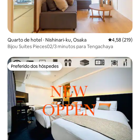
Quarto de hotel ⋅ Nishinari-ku, Osaka
4,58 de uma av
4,58 (219)
Bijou Suites Pieces02/3 minutos para Tengachaya
Preferido dos hóspedes
Preferido dos hóspedes