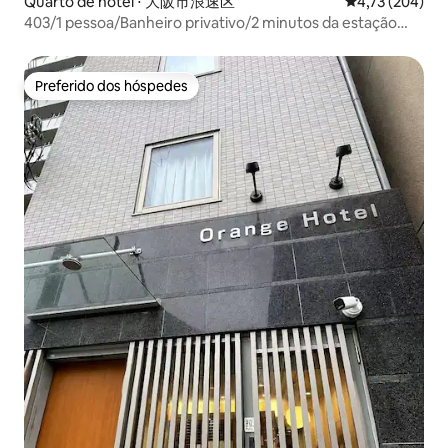
Quarto de hotel ⋅ 大阪市浪速区
4,73 de uma av
4,73 (204)
403/1 pessoa/Banheiro privativo/2 minutos da estação
Emisu-cho/2 minutos a pé do Tsutenkaku/50 minutos do
Aeroporto de Kansai/Orange
Preferido dos hóspedes
Preferido dos hóspedes