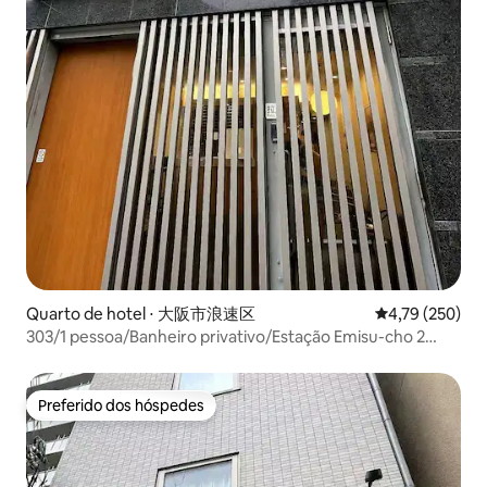
Quarto de hotel ⋅ 大阪市浪速区
4,79 de uma av
4,79 (250)
303/1 pessoa/Banheiro privativo/Estação Emisu-cho 2
minutos/Tsutenkaku 2 minutos a pé/Aeroporto de Kansai
50 minutos/Orange
Preferido dos hóspedes
Preferido dos hóspedes