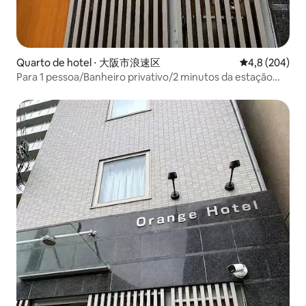
Quarto de hotel ⋅ 大阪市浪速区
4,8 de uma av
4,8 (204)
Para 1 pessoa/Banheiro privativo/2 minutos da estação
Emisu-cho/2 minutos a pé do Tsutenkaku/50 minutos do
Aeroporto de Kansai/Orange