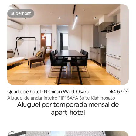
Superhost
Superhost
Quarto de hotel ⋅ Nishinari Ward, Osaka
4,67 de uma 
4,67 (3)
Aluguel de andar inteiro "1F" SAYA Suíte Kishinosato
Aluguel por temporada mensal de
apart-hotel