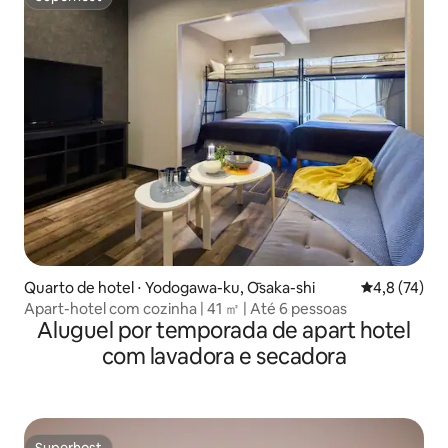
Superhost
Quarto de hotel ⋅ Yodogawa-ku, Ōsaka-shi
4,8 de uma a
4,8 (74)
Apart-hotel com cozinha | 41 ㎡ | Até 6 pessoas
Aluguel por temporada de apart hotel
com lavadora e secadora
Superhost