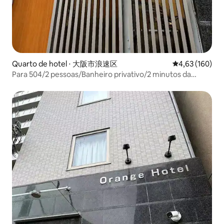
Quarto de hotel ⋅ 大阪市浪速区
4,63 de uma av
4,63 (160)
Para 504/2 pessoas/Banheiro privativo/2 minutos da
Estação Emisu-cho/2 minutos a pé do Tsutenkaku/50
minutos do Aeroporto de Kansai/Orange