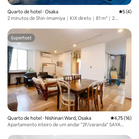
Quarto de hotel ⋅ Osaka
5 de uma 
5 (4)
2 minutos de Shin-Imamiya｜KIX direto｜81 m²｜2
banheiros｜Nova
Superhost
Superhost
Quarto de hotel ⋅ Nishinari Ward, Osaka
4,75 de uma a
4,75 (16)
Apartamento inteiro de um andar "2F/varanda" SAYA
Suíte Kishinosato