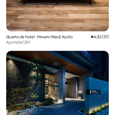
Quarto de hotel ⋅ Minami Ward, Kyoto
4,92 de uma a
4,92 (37)
Aya Hotel 201