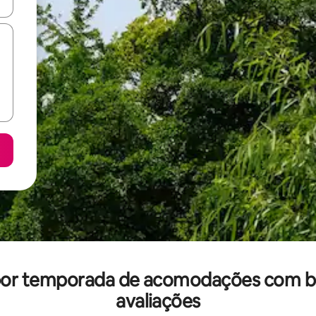
ore-os usando as seta para cima e para baixo do teclado ou tocando e
l por temporada de acomodações com 
avaliações