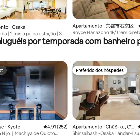
édia de 5, 365 avaliações
Apartamento ⋅ 京都市右京区
nto ⋅ Osaka
Royce Hanazono 1F/Trem diret
a | 2 min a pé da estação | 3
Arashiyama e Quioto
aluguéis por temporada com banheiro 
ara 8 pessoas
st
Preferido dos hóspedes
st
Preferido dos hóspedes
e ⋅ Kyoto
4,91 de uma avaliação média de 5, 252 avalia
4,91 (252)
Apartamento ⋅ Chūō-ku, Ōsa
4
édia de 5, 184 avaliações
ka-shi
a Nijo｜Machiya de Quioto
Shinsaibashi-Osaka 1 andar-1 su
 luz
renovação 2023 NOV