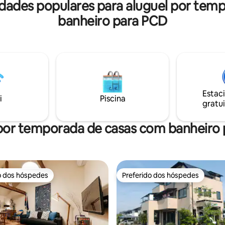
estação mais próxima é a esta
idades populares para aluguel por t
風呂、洗面台、洗濯機（乾燥機
Nipponbashi (Osaka)日本橋（大
ません）、炊飯器、鍋、フライ
banheiro para PCD
de 5 minutos. - caminhada dentro de 5-12
器類、歯ブラシ、シャンプー、
minutos , você pode chegar a
ープ、ファイヤースティックTV
Kuromon, Dontobori, Shinsaiba
タオル1枚、
cidade de Nipponbashi Denden
。 ※パジャマの用意は
Sennichimae . BIC CAMERA.Namba
、タオルの追
= ư. - 4 a pé da estação mais próxima 7 ()
せん。 【注意点】 ・寝
(). - 5 Kuromon. - 6 - 6 - Dotonbo
裏に線路があります。 電車の走
horas a pé de Shinsaibashi - 12 
こえます。 神経質な方は気にな
Estac
pé de Namba. - 7 caminhadas a
i
Piscina
 ・ キッチン・風呂・トイレはあ
gratui
Sennichimae. - Faça uma cami
です。 他のゲストと共有しませ
15 minutos até American Village.
達は建物の１階で美容室をしてい
por temporada de casas com banheiro
mais para Namba Takashimay
右到電器街Denden
民家のため、害虫が発生する可
ざいます。 害虫に敏感な方はご
控えください。 また、害虫が発
合の返金はいたしかねます。 ・
o dos hóspedes
Preferido dos hóspedes
み入室可能。 ・禁煙のお部屋で
o dos hóspedes
Preferido dos hóspedes
掃はございませんので、お客様
いいたします。 ・ 近隣の方
があった場合は宿泊中であって
ただきます。 その場合返金は行