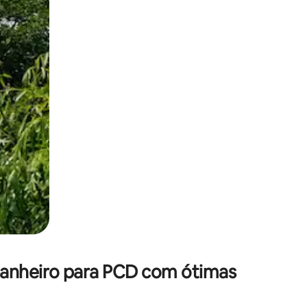
 deslizando o dedo na tela.
banheiro para PCD com ótimas