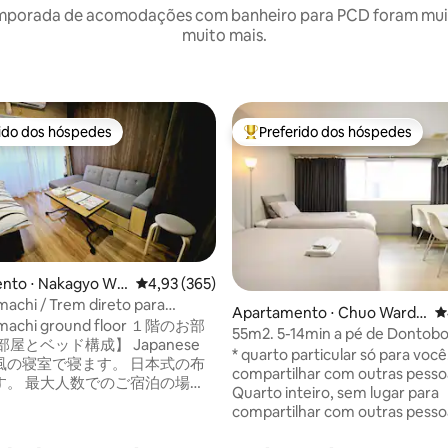
mporada de acomodações com banheiro para PCD foram muito
muito mais.
rido dos hóspedes
Preferido dos hóspedes
 melhores preferidos dos hóspedes
Entre os melhores preferidos d
nto ⋅ Nakagyo Wa
4,93 de uma avaliação média de 5, 365 avalia
4,93 (365)
achi / Trem direto para
Apartamento ⋅ Chuo Ward,
4
a e Kyot...
nmachi ground floor １階のお部
Osaka
55m2. 5-14min a pé de Dontob
édia de 5, 387 avaliações
2 banheiros
* quarto particular só para voc
 和風の寝室で寝ます。 日本式の布
compartilhar com outras pessoa
す。 最大人数でのご宿泊の場
Quarto inteiro, sem lugar para
屋が手狭に感じられます。 お荷
compartilhar com outras pesso
スペースが限られますのでご注
*Aeroporto de Kansai 45-55 minut
ティ】 キッ