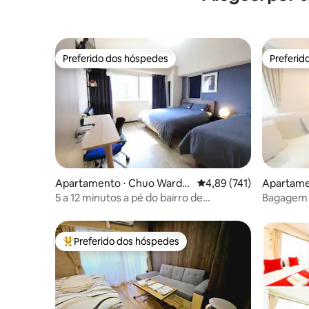
Estacionamento gratuito + Airport Direct
JR Tram (Kyobashi Station) Free Luggage
Check-in!
Preferido dos hóspedes
Preferid
Preferido dos hóspedes
Preferid
Apartamento ⋅ Chuo Ward,
4,89 de uma avaliação m
4,89 (741)
Apartame
Osaka
Osaka
5 a 12 minutos a pé do bairro de
Bagagem 
Kuromon. Dotonbori, Shinsaibashi.
Stay- Do
Shijuku - Nihonbashi. Tanimachi 9-
chome. Namba, 55 m². 2 banheiros...
Preferido dos hóspedes
Entre os melhores preferidos dos hóspedes