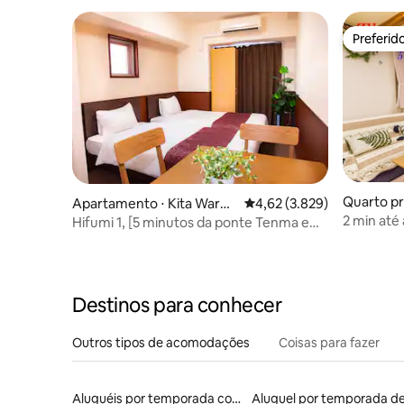
Preferid
Preferid
Quarto pri
Apartamento ⋅ Kita Ward,
4,62 de uma avaliação méd
4,62 (3.829)
u, Ōsaka-
Osaka
2 min até
Hifumi 1, [5 minutos da ponte Tenma e
The Famili
perto do shopping] Quarto 402, com 2
camas de solteiro
Destinos para conhecer
Outros tipos de acomodações
Coisas para fazer
Aluguéis por temporada com acesso ao lago