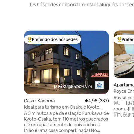
Os hóspedes concordam: estes aluguéis por te
Preferido dos hóspedes
Prefe
Entre os melhores preferidos dos hóspedes
Entre os
Apartame
rd, Kyoto
Royce Enm
Arashiyam
Royce E
Casa ⋅ Kadoma
4,98 de uma avaliação m
4,98 (387)
屋。 【お部屋とベッド構成】 Japanese
Ideal para turismo em Osaka e Kyoto
room.
4LDK 2WC 2 Estacionamento Casa de
A 3 minutos a pé da estação Furukawa de
団で寝ま
Férias "JAPAKU" Estação 3 minutos
Kyoto-Osaka, tem 110 metros quadrados
合、お部
e é um apartamento de dois andares.
物を置く
(Não é uma casa compartilhada) No
意ください。 【設備・アメニ