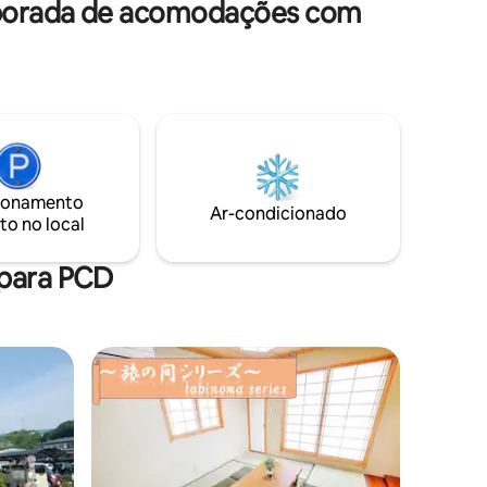
ção
4分左右到最近的站是日本橋站出口 7號 (大
mais inf
emporada de acomodações com
阪） a pé
坂)。 這房是整間式的，49m2. 只有您們、
conosco. 
沒有和其他人共同衛生室，浴室的 ，只有
o mercado
您們在這房間。 也沒有任何人可進入您房
shi,
間。 有兩間廁所。 Você terá o quarto
.
sozinho. Não compartilhe com ninguém.
. 80m
Dois quartos separados com dois
banheiros. É privativo para dois casais de
ri. - 8
amigos ou uma família grande. 4 camas
ou mais a
de solteiro de luxo e dois sofás-cama de
ionamento
té
solteiro. Cada pessoa tem sua própria
Ar-condicionado
to no local
nhada de
cama. Quarto de 49 m2. Nova reforma
 - 12 ou
com piso. Sem cheiro de carpete velho
 para PCD
a -徒歩13左