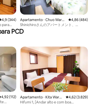
4,9 de uma avaliação média de 5, 344 avaliações
4,9 (344)
Apartamento ⋅ Chuo Ward,
4,86 de uma avaliação m
4,86 (484)
Osaka
o para
Shinichiroさんのアパートメント、
Apartamento familiar
para PCD
ções
,92 de uma avaliação média de 5, 112 avaliações
4,92 (112)
Apartamento ⋅ Kita Ward,
4,62 de uma avaliação mé
4,62 (3.829)
Osaka
íte
Hifumi 1, [Andar alto e com boa
iluminação natural] Quarto twin