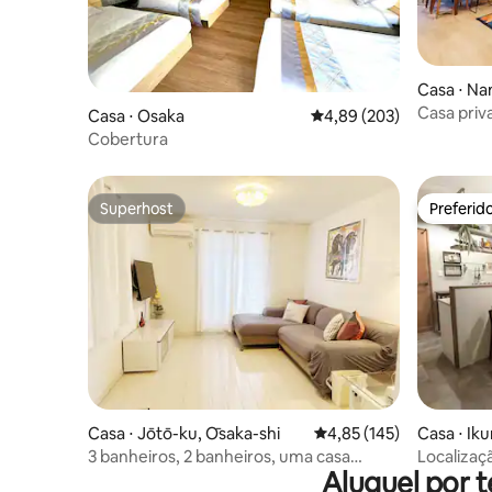
conveniência, para que você possa se
いません
hospedar sem problemas, seja em
可能。 知人な
viagens de curta duração ou estadias de
物音など
longa duração. É conveniente usar o
・リビン
Casa ⋅ Na
trem Keihan e outros trens para chegar a
すので騒
Casa priv
Casa ⋅ Osaka
4,89 de uma avaliação m
4,89 (203)
locais turísticos como o centro de Osaka,
localizaç
Cobertura
Quioto, Nara e Kobe. Além disso, é muito
conveniente para passeios de carro, pois
há um intercâmbio próximo.
Superhost
Preferid
Superhost
Preferid
Casa ⋅ Jōtō-ku, Ōsaka-shi
4,85 de uma avaliação m
4,85 (145)
Casa ⋅ Ik
3 banheiros, 2 banheiros, uma casa
Localizaç
Aluguel por 
construída na cidade!(Até 9 pessoas) +
Tennoji/