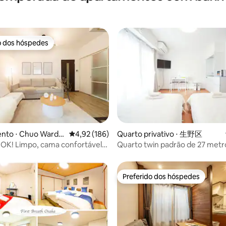
o dos hóspedes
o dos hóspedes
édia de 5, 741 avaliações
nto ⋅ Chuo Ward,
4,92 de uma avaliação média de 5, 186 avalia
4,92 (186)
Quarto privativo ⋅ 生野区
OK! Limpo, cama confortável
Quarto twin padrão de 27 metr
tombori Haven
quadrados para não fumantes
Preferido dos hóspedes
Preferido dos hóspedes