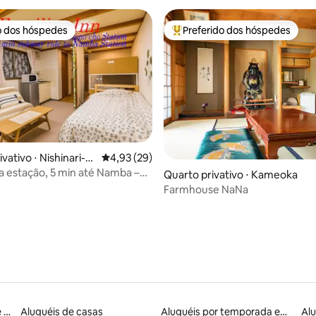
o dos hóspedes
Preferido dos hóspedes
o dos hóspedes
Entre os melhores preferidos d
vativo ⋅ Nishinari-k
4,93 de uma avaliação média de 5, 29 avalia
4,93 (29)
ia de 5, 3.829 avaliações
shi
 a estação, 5 min até Namba –
Quarto privativo ⋅ Kameoka
ar Inn 1F
Farmhouse NaNa
Aluguel por temporada de apart-hotéis
Aluguéis de casas
Aluguéis por temporada em albergue