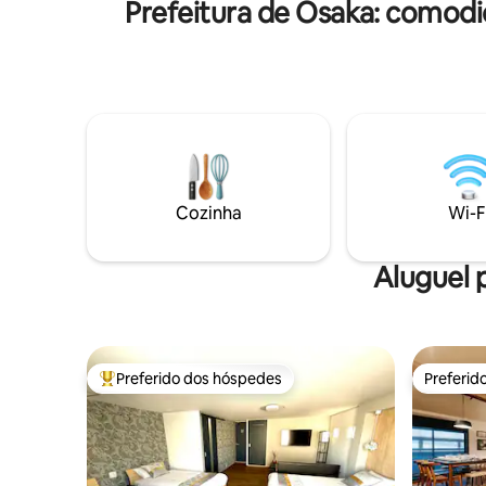
Prefeitura de Osaka: comod
primeiro andar há uma grande sala de
チン、お
estar, sala de jantar e cozinha completa,
能はあり
no segundo andar há 4 quartos, e
パン、食
banheiros no primeiro e no segundo
ボディソ
andar. Há um estacionamento e uma
があります。 1人につき バス
área para fumantes na frente da casa.
フェイスタオル1枚
Para mais detalhes, consulte o site da
ありません。 ※滞在中の清掃
JAPAKU, Google Maps, Instagram, etc.
加・交換はありま
Há álcool em gel e uma caixa de
室のすぐ
entrega grande na entrada. Além disso,
る音が聞
Cozinha
Wi-F
estamos atualmente oferecendo preços
ります。
flexíveis para estadias de longa duração,
なた専用
então não deixe de nos avisar. Casa de
ん。 私
Aluguel 
hóspedes irmã: JAPAKU @ KADOMA 05
ます。 ・害虫対策は万全に行っておりま
Também está disponível. Fica a 70
すが、古
minutos do Aeroporto Internacional de
能性がご
Kansai, a 40 minutos de Shin-Osaka e a
宿泊をお
55 minutos do Aeroporto de Itami. A 20
生した場
minutos do IC de Naganosu-Suita e a 10
Preferido dos hóspedes
Preferid
宿泊者の
Entre os melhores preferidos dos hóspedes
Preferid
minutos do IC de Shin-Kyogoku-Shin. Há
す。 ・専用駐車場はありません。 ・ご滞
dois supermercados, Aeon e SATAKE
在中の清
(ambos a 2 minutos a pé), nas
ご自身でお願
proximidades desta casa de aluguel. Há
から苦情
também muitos restaurantes e lojas de
も退去い