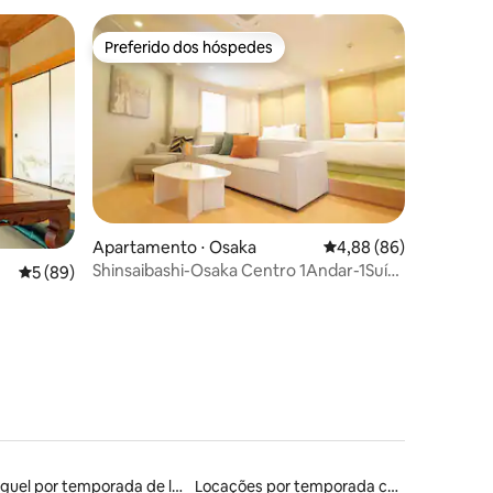
confortável, bem próximo ao shopping
1004
Preferido dos hóspedes
os hóspedes
Preferido dos hóspedes
ções
Apartamento ⋅ Osaka
4,88 de uma avaliação 
4,88 (86)
Shinsaibashi-Osaka Centro 1Andar-1Suíte
5 de uma avaliação média de 5, 89 avaliações
5 (89)
4F
Aluguel por temporada de lofts
Locações por temporada com piscina