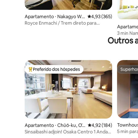
Apartamento ⋅ Nakagyo Wa
4,93 de uma avaliação m
4,93 (365)
rd, Kyoto
Royce Enmachi / Trem direto para
Apartame
Arashiyama e Kyot...
3 min Namb
Outros 
quartos p
Preferido dos hóspedes
Superho
Entre os melhores preferidos dos hóspedes
Superho
Townhous
Apartamento ⋅ Chūō-ku, Ōs
4,92 de uma avaliação m
4,92 (184)
aka-shi
5 min par
Sinsaibashi adjoin! Osaka Centro 1 Andar
repleta de
1 Suíte