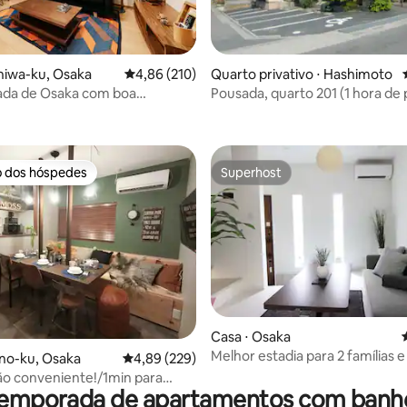
。 ・ 土足厳禁、宿泊者のみ入室
どの入室厳禁! ・大きな声や
の騒音を立てないでください。
グルームの隣が他社の事務所で
niwa-ku, Osaka
4,86 de uma avaliação média de 5, 210 avalia
4,86 (210)
Quarto privativo ⋅ Hashimoto
音に注意してください。
ada de Osaka com boa
Pousada, quarto 201 (1 hora de 
édia de 5, 203 avaliações
ão/Namba, etc.
porta até Koyasan, 8 horas pela 
pedra da cidade do Patrimônio 
Carregador EV instalado
o dos hóspedes
Superhost
o dos hóspedes
Superhost
Casa ⋅ Osaka
Melhor estadia para 2 famílias e
édia de 5, 145 avaliações
uno-ku, Osaka
4,89 de uma avaliação média de 5, 229 avalia
4,89 (229)
grupos/terraço
ão conveniente!/1min para
temporada de apartamentos com banh
7min para Namba