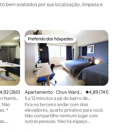
 bem avaliados por sua localização, limpeza e
Apartame
Preferido dos hóspedes
Preferi
os hóspedes
Preferido dos hóspedes
Preferi
Osaka
Bagagem
NAMBA、 
◆ Quarto
para até
janeiro d
confortáv
Gliko, S
Kuromon,
restauran
ções
Perfeito 
,92 de uma avaliação média de 5, 260 avaliações
4,92 (260)
Apartamento ⋅ Chuo Ward,
4,89 de uma avaliação 
4,89 (741)
oferecen
Osaka
ori Namba
5 a 12 minutos a pé do bairro de
◆Novos s
Kuromon. Dotonbori, Shinsaibashi.
ê. Não
Fica no terceiro andar com dois
armazena
Quatro estações - Nihonbashi. Tanimachi
s. *
elevadores, quarto privativo para você.
apenas 2
9-chome. Namba, 47 m². 2 banheiros...
Não compartilhe nenhum lugar com
disponíve
as.
outras pessoas. Não há espaço
check-ou
os. - A
compartilhado com outras pessoas. 徒步
disponíve