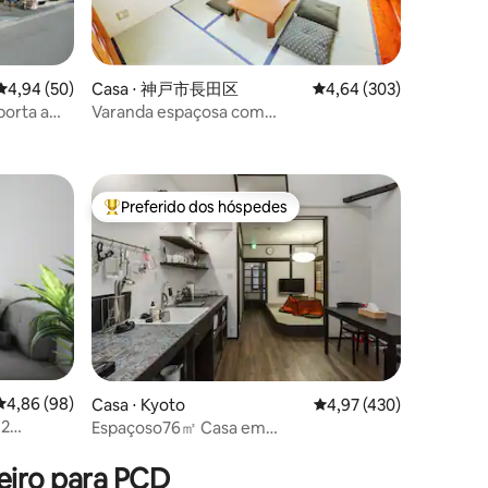
ções
4,94 de uma avaliação média de 5, 50 avaliações
4,94 (50)
Casa ⋅ 神戸市長田区
4,64 de uma avaliação m
4,64 (303)
porta a
Varanda espaçosa com
trilha de
churrasqueira!Até 14 pessoas! A cerca
Mundial)
de 15 minutos da estação de Kobe
Sannomiya!Casa de água com estrutura
de aço resistente a terremotos!
Preferido dos hóspedes
Entre os melhores preferidos dos hóspedes
4,86 de uma avaliação média de 5, 98 avaliações
4,86 (98)
Casa ⋅ Kyoto
4,97 de uma avaliação 
4,97 (430)
 2
Espaçoso76㎡ Casa em
ções
Quioto/Estacionamento gratuito perto
de Kinkakuji
eiro para PCD