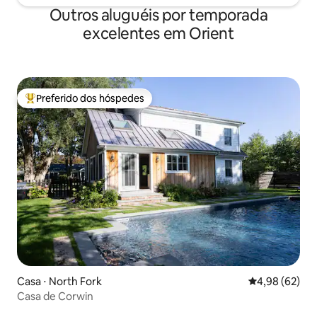
Outros aluguéis por temporada
excelentes em Orient
Preferido dos hóspedes
Entre os melhores preferidos dos hóspedes
Casa ⋅ North Fork
4,98 de uma a
4,98 (62)
Casa de Corwin