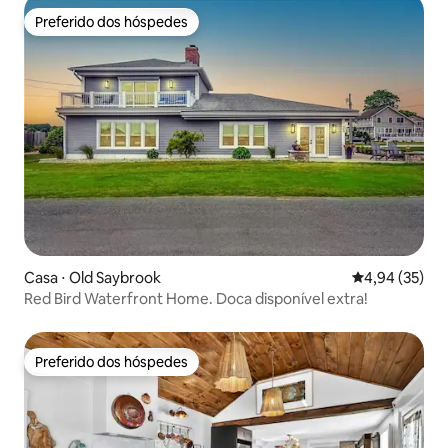
Preferido dos hóspedes
Preferido dos hóspedes
Casa ⋅ Old Saybrook
4,94 de uma a
4,94 (35)
Red Bird Waterfront Home. Doca disponível extra!
Preferido dos hóspedes
Preferido dos hóspedes