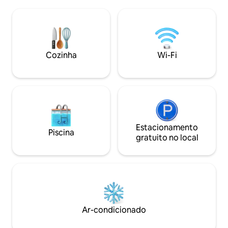
Saboreie as delícias culinárias nos
mostrada na foto)
excelentes restaurantes da região, com
churrasqueira a ca
frutos do mar frescos e refeições da
ao ar livre&#10;•
fazenda à mesa. Situado entre
bicicletas de prai
Greenport e Orient Point, East Marion
pequena área de
oferece acesso a tudo o que North Fork
ginástica&#10;&#1
Cozinha
Wi-Fi
tem a oferecer. Licença de aluguel nº
escapadinha coste
1060
apenas alguns fin
verão!&#10;&#10;
@thegreenportbe
Estacionamento
Piscina
gratuito no local
Ar-condicionado