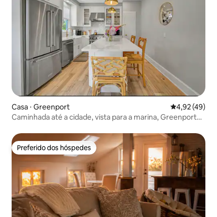
Casa ⋅ Greenport
4,92 de uma a
4,92 (49)
Caminhada até a cidade, vista para a marina, Greenport
Village
Preferido dos hóspedes
Preferido dos hóspedes