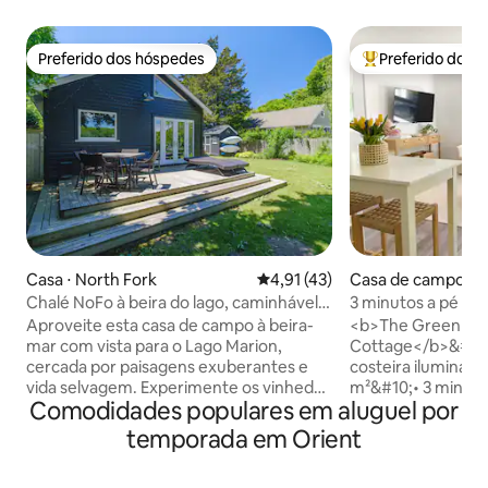
Preferido dos hóspedes
Preferido dos 
Preferido dos hóspedes
Entre os melhore
Casa ⋅ North Fork
4,91 de uma avaliação média de
4,91 (43)
Casa de campo ⋅ N
Chalé NoFo à beira do lago, caminhável
3 minutos a pé da p
para a praia pública
| Ideal para família
Aproveite esta casa de campo à beira-
<b>The Greenpor
mar com vista para o Lago Marion,
Cottage</b>&#10;
cercada por paisagens exuberantes e
costeira iluminada
vida selvagem. Experimente os vinhedos
m²&#10;• 3 minutos
Comodidades populares em aluguel por
locais, faça um passeio tranquilo pelo
minutos de carro 
centro de Greenport, pegue uma balsa
Acomoda até 5 hó
temporada em Orient
para Shelter Island, dirija até Orient ou
Comodidades para 
descubra trilhas locais para caminhadas.
Quintal totalment