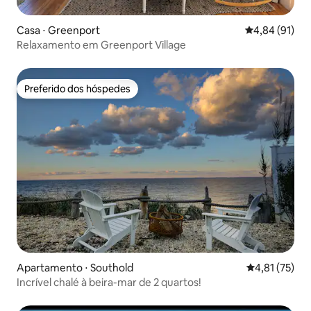
Casa ⋅ Greenport
4,84 de uma a
4,84 (91)
Relaxamento em Greenport Village
Preferido dos hóspedes
Preferido dos hóspedes
Apartamento ⋅ Southold
4,81 de uma a
4,81 (75)
Incrível chalé à beira-mar de 2 quartos!