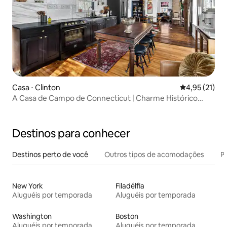
Casa ⋅ Clinton
4,95 de uma a
4,95 (21)
A Casa de Campo de Connecticut | Charme Histórico
Moderno
Destinos para conhecer
Destinos perto de você
Outros tipos de acomodações
Pr
New York
Filadélfia
Aluguéis por temporada
Aluguéis por temporada
Washington
Boston
Aluguéis por temporada
Aluguéis por temporada