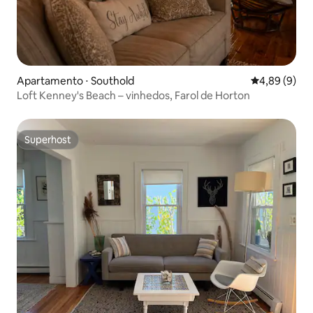
Apartamento ⋅ Southold
4,89 de uma 
4,89 (9)
Loft Kenney's Beach – vinhedos, Farol de Horton
Superhost
Superhost