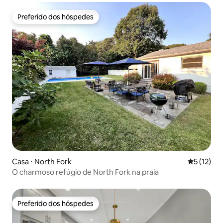
Preferido dos hóspedes
Preferido dos hóspedes
Casa ⋅ North Fork
5 de uma a
5 (12)
O charmoso refúgio de North Fork na praia
Preferido dos hóspedes
Preferido dos hóspedes