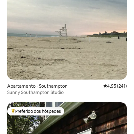
Apartamento ⋅ Southampton
4,95 de uma av
4,95 (241)
Sunny Southampton Studio
Preferido dos hóspedes
Entre os melhores preferidos dos hóspedes