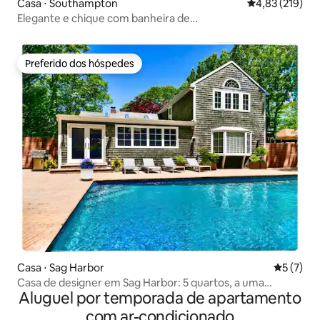
Casa ⋅ Southampton
4,83 de uma av
4,83 (219)
Elegante e chique com banheira de
hidromassagem/perto de praias e vila
Preferido dos hóspedes
Preferido dos hóspedes
Casa ⋅ Sag Harbor
5 de uma 
5 (7)
Casa de designer em Sag Harbor: 5 quartos, a uma
Aluguel por temporada de apartamento
caminhada da praia
com ar-condicionado