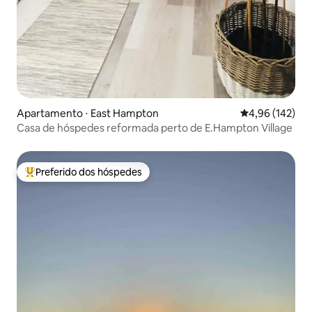
Apartamento ⋅ East Hampton
4,96 de uma av
4,96 (142)
Casa de hóspedes reformada perto de E.Hampton Village
Preferido dos hóspedes
Entre os melhores preferidos dos hóspedes