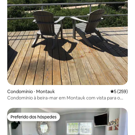
Condomínio ⋅ Montauk
5 de uma av
5 (259)
Condomínio à beira-mar em Montauk com vista para o
pôr do sol
Preferido dos hóspedes
Preferido dos hóspedes