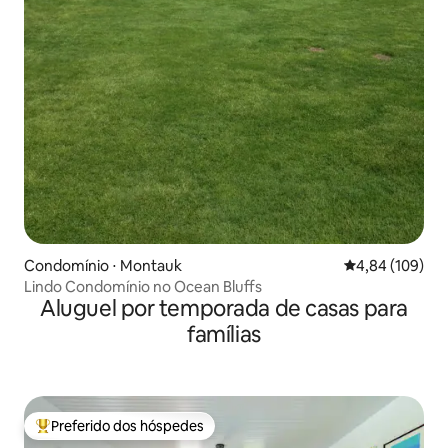
Condomínio ⋅ Montauk
4,84 de uma av
4,84 (109)
Lindo Condomínio no Ocean Bluffs
Aluguel por temporada de casas para
famílias
Preferido dos hóspedes
Entre os melhores preferidos dos hóspedes