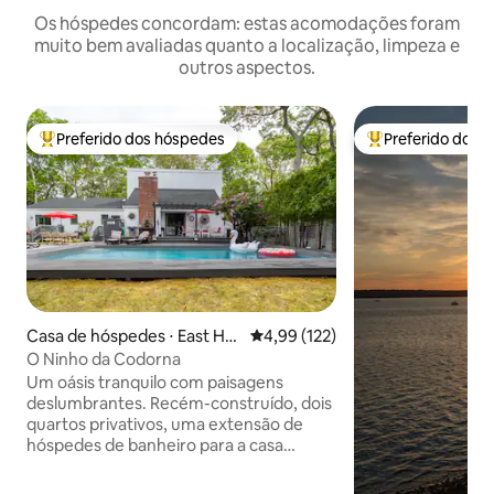
Os hóspedes concordam: estas acomodações foram
muito bem avaliadas quanto a localização, limpeza e
outros aspectos.
Preferido dos hóspedes
Preferido dos 
Entre os melhores preferidos dos hóspedes
Entre os melhore
Casa de hóspedes ⋅ East Ha
4,99 de uma avaliação média de 
4,99 (122)
mpton
O Ninho da Codorna
Um oásis tranquilo com paisagens
deslumbrantes. Recém-construído, dois
quartos privativos, uma extensão de
hóspedes de banheiro para a casa
ocupada pelo proprietário. Os hóspedes
compartilham um grande quintão