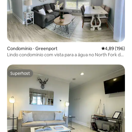
Condomínio ⋅ Greenport
4,89 de uma av
4,89 (196)
Lindo condomínio com vista para a água no North Fork de
LI
Superhost
Superhost