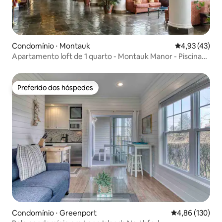
Condomínio ⋅ Montauk
4,93 de uma a
4,93 (43)
Apartamento loft de 1 quarto - Montauk Manor - Piscinas,
tênis e academia!
Preferido dos hóspedes
Preferido dos hóspedes
Condomínio ⋅ Greenport
4,86 de uma av
4,86 (130)