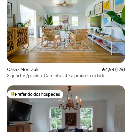
Casa ⋅ Montauk
4,99 de uma av
4,99 (129)
3 quartos/piscina. Caminhe até a praia e a cidade!
Preferido dos hóspedes
Entre os melhores preferidos dos hóspedes