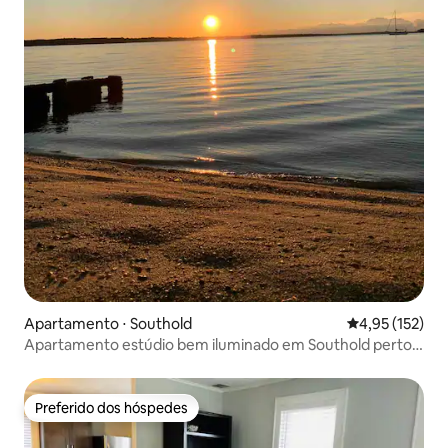
Apartamento ⋅ Southold
4,95 de uma av
4,95 (152)
Apartamento estúdio bem iluminado em Southold perto
da praia e da cidade
Preferido dos hóspedes
Preferido dos hóspedes