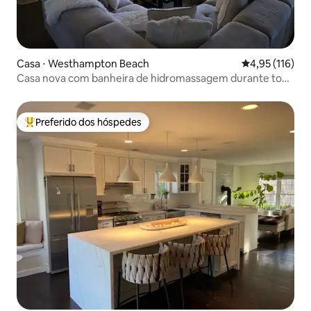
Casa ⋅ Westhampton Beach
4,95 de uma av
4,95 (116)
Casa nova com banheira de hidromassagem durante todo
o ano.
Preferido dos hóspedes
Entre os melhores preferidos dos hóspedes