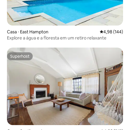
Casa ⋅ East Hampton
4,98 de uma av
4,98 (144)
Explore a água e a floresta em um retiro relaxante
Superhost
Superhost