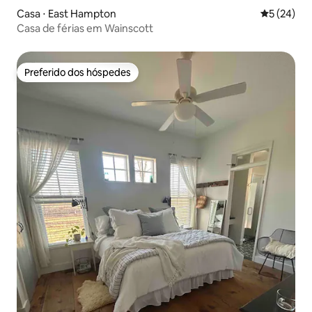
Casa ⋅ East Hampton
5 de uma a
5 (24)
Casa de férias em Wainscott
Preferido dos hóspedes
Preferido dos hóspedes