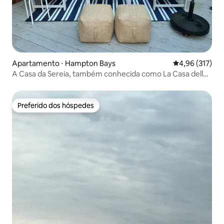
Apartamento ⋅ Hampton Bays
4,96 de uma av
4,96 (317)
A Casa da Sereia, também conhecida como La Casa della
Sirena
Preferido dos hóspedes
Preferido dos hóspedes