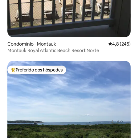
Condomínio ⋅ Montauk
4,8 de uma av
4,8 (245)
Montauk Royal Atlantic Beach Resort Norte
Preferido dos hóspedes
Entre os melhores preferidos dos hóspedes