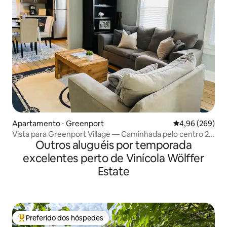
Apartamento ⋅ Greenport
4,96 de uma ava
4,96 (269)
Vista para Greenport Village — Caminhada pelo centro 2
Outros aluguéis por temporada
quartos/1 banheiro
excelentes perto de Vinícola Wölffer
Estate
Preferido dos hóspedes
Entre os melhores preferidos dos hóspedes