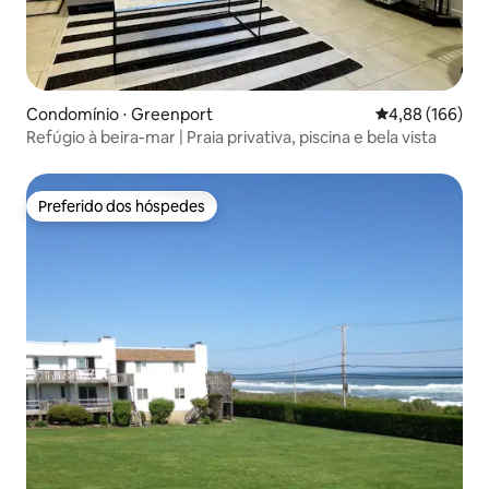
Condomínio ⋅ Greenport
4,88 de uma av
4,88 (166)
Refúgio à beira-mar | Praia privativa, piscina e bela vista
Preferido dos hóspedes
Preferido dos hóspedes