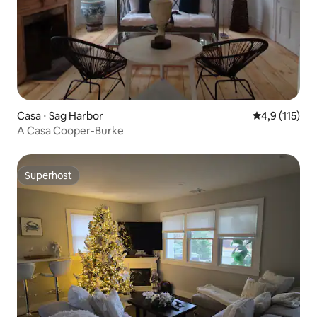
Casa ⋅ Sag Harbor
4,9 de uma av
4,9 (115)
A Casa Cooper-Burke
Superhost
Superhost