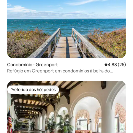
Condomínio ⋅ Greenport
4,88 de uma a
4,88 (26)
Refúgio em Greenport em condomínios à beira do
penhasco
Preferido dos hóspedes
Preferido dos hóspedes