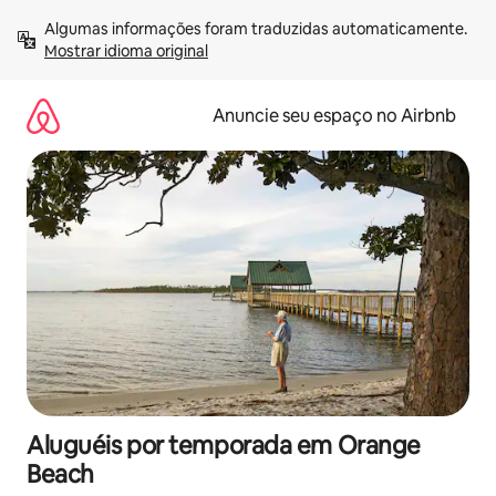
Pular
Algumas informações foram traduzidas automaticamente. 
para
Mostrar idioma original
o
conteúdo
Anuncie seu espaço no Airbnb
Aluguéis por temporada em Orange
Beach