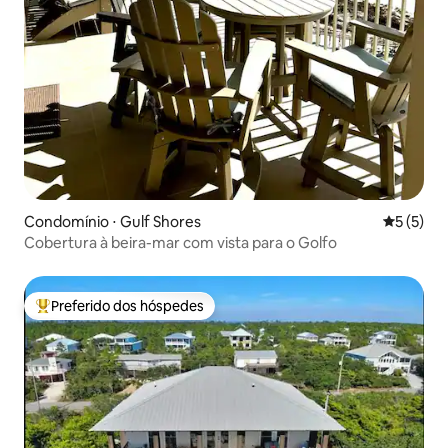
Condomínio ⋅ Gulf Shores
5 de uma 
5 (5)
Cobertura à beira-mar com vista para o Golfo
Preferido dos hóspedes
Entre os melhores preferidos dos hóspedes