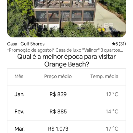
Casa ⋅ Gulf Shores
5 de uma a
5 (31)
*Promoção de agosto!* Casa de luxo "Valinor" 3 quartos
Qual é a melhor época para visitar
ou mais 3 min até a areia
Orange Beach?
Mês
Preço médio
Temp. média
Jan.
R$ 839
12 °C
Fev.
R$ 885
14 °C
Mar.
R$ 1.073
17 °C