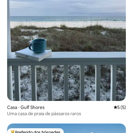
Casa ⋅ Gulf Shores
5 de uma 
5 (5)
Uma casa de praia de pássaros raros
Preferido dos hóspedes