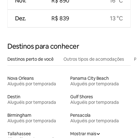
Nov.
R$ 890
16 °C
Dez.
R$ 839
13 °C
Destinos para conhecer
Destinos perto de você
Outros tipos de acomodações
Pr
Nova Orleans
Panama City Beach
Aluguéis por temporada
Aluguéis por temporada
Destin
Gulf Shores
Aluguéis por temporada
Aluguéis por temporada
Birmingham
Pensacola
Aluguéis por temporada
Aluguéis por temporada
Tallahassee
Mostrar mais