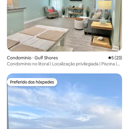
Condomínio ⋅ Gulf Shores
5 de uma a
5 (23)
Condomínio no litoral | Localização privilegiada | Piscina |
GulfShores
Preferido dos hóspedes
Preferido dos hóspedes