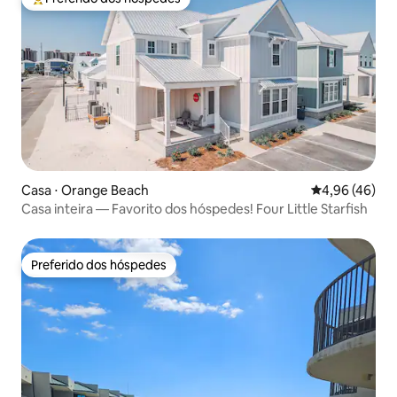
Entre os melhores preferidos dos hóspedes
Casa ⋅ Orange Beach
4,96 de uma a
4,96 (46)
Casa inteira — Favorito dos hóspedes! Four Little Starfish
Preferido dos hóspedes
Preferido dos hóspedes