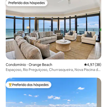
Preferido dos hóspedes
Preferido dos hóspedes
Condomínio ⋅ Orange Beach
4,97 de uma a
4,97 (38)
Espaçoso, Rio Preguiçoso, Churrasqueira, Nova Piscina de
Borrifo!
Preferido dos hóspedes
Entre os melhores preferidos dos hóspedes