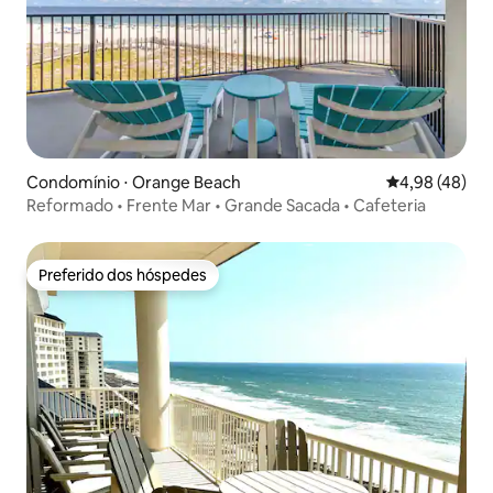
Condomínio ⋅ Orange Beach
4,98 de uma a
4,98 (48)
Reformado • Frente Mar • Grande Sacada • Cafeteria
Preferido dos hóspedes
Preferido dos hóspedes