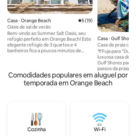
Casa ⋅ Orange Beach
5 de uma avaliação média de
5 (19)
Oásis de sal de verão
Bem-vindo ao Summer Salt Oasis, seu
Casa ⋅ Gulf Shores
refúgio perfeito em Orange Beach! Este
Casa de praia com
elegante refúgio de 3 quartos e 4
hidromassagem e l
banheiros fica a poucos minutos de
🌴Fuja para "Dune
praias de areia branca. Relaxe em uma
luxuosa casa de pr
área de estar ampla e iluminada, cozinhe
Gulf Shores para 
em uma cozinha moderna totalmente
passos da praia e d
Comodidades populares em aluguel por
equipada ou descanse na varanda
retiro de 1.800 p
privativa. Cada quarto tem seu próprio
uma banheira de
temporada em Orange Beach
banheiro e TV para oferecer conforto e
privativa, lareira, 
privacidade. Aproveite as vantagens ao
cozinha gourmet e
estilo resort — piscina, fogueira, campo
com um fliperama!
de minigolfe — além de jogos para a
praia e de um píer
família, bicicletas, uma churrasqueira a
Perfeito para fam
carvão ao ar livre e itens extras para a
uma viagem costei
praia, como cadeiras, guarda-sol,
localização: - Caminhada de 3 minutos
carrinho e equipamentos para dias
até o acesso à pra
Cozinha
Wi-Fi
tranquilos no litoral.
Caminhada de 2 mi