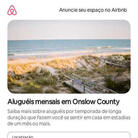
Pular
para
Anuncie seu espaço no Airbnb
o
conteúdo
Aluguéis mensais em Onslow County
Saiba mais sobre aluguéis por temporada de longa
duração que fazem você se sentir em casa em estadias
de um mês ou mais.
Localização