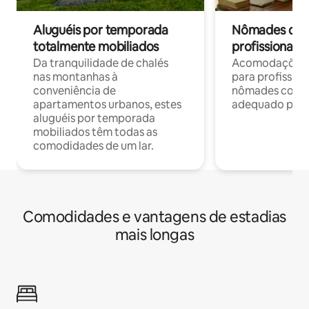
Aluguéis por temporada
Nômades digit
totalmente mobiliados
profissionais 
Da tranquilidade de chalés
Acomodações c
nas montanhas à
para profission
conveniência de
nômades com W
apartamentos urbanos, estes
adequado para 
aluguéis por temporada
mobiliados têm todas as
comodidades de um lar.
Comodidades e vantagens de estadias
mais longas