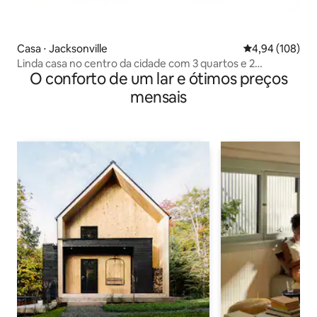
Casa ⋅ Jacksonville
4,94 de uma av
4,94 (108)
Linda casa no centro da cidade com 3 quartos e 2
O conforto de um lar e ótimos preços
banheiros completos!!
mensais