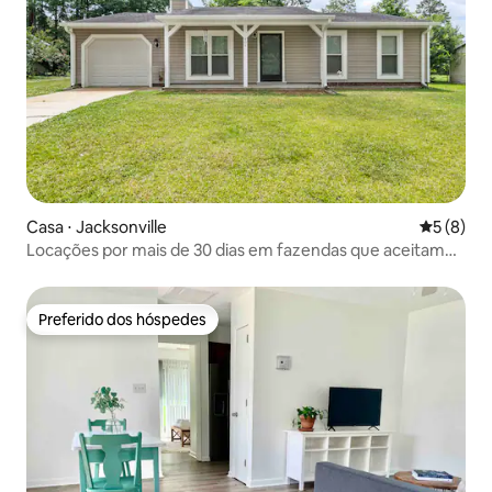
Casa ⋅ Jacksonville
5 de uma 
5 (8)
Locações por mais de 30 dias em fazendas que aceitam
animais de estimação
Preferido dos hóspedes
Preferido dos hóspedes