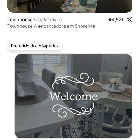
Townhouse ⋅ Jacksonville
4,92 de uma av
4,92 (178)
Townhouse A encantadora em Shoreline
Preferido dos hóspedes
Preferido dos hóspedes