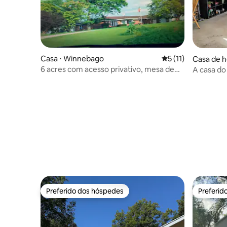
Casa ⋅ Winnebago
5 de uma avaliação
5 (11)
Casa de h
6 acres com acesso privativo, mesa de
A casa do
sinuca, 3 TVs grandes
Preferido dos hóspedes
Preferid
Preferido dos hóspedes
Preferid