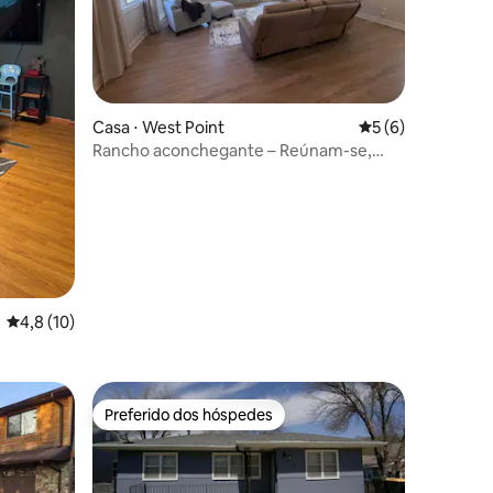
Casa ⋅ West Point
5 de uma avaliaçã
5 (6)
ções
Rancho aconchegante – Reúnam-se,
relaxem e fiquem juntos
4,8 de uma avaliação média de 5, 10 avaliações
4,8 (10)
Preferido dos hóspedes
Preferido dos hóspedes