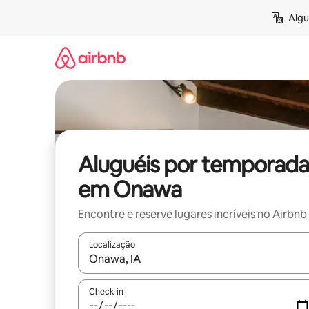
Pular
Algu
para
o
conteúdo
Aluguéis por temporada
em Onawa
Encontre e reserve lugares incríveis no Airbnb
Localização
Quando os resultados estiverem disponíveis, expl
Check-in