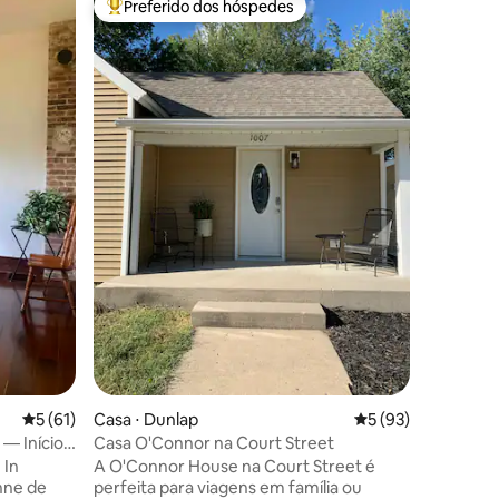
Preferido dos hóspedes
Prefe
os hóspedes
Entre os melhores preferidos dos hóspedes
Entre o
Coração 
Um oásis
campo. Re
atualizad
caçadores
tranquila
frente. G
cadeiras,
os lençóis
Caracter
ções
dimensõe
quintal e
caçadore
queira es
Reserve 
estrela n
desfrutar
5 de uma avaliação média de 5, 61 avaliações
5 (61)
Casa ⋅ Dunlap
5 de uma avaliação
5 (93)
— Início
Casa O'Connor na Court Street
 In
A O'Connor House na Court Street é
perfeita para viagens em família ou