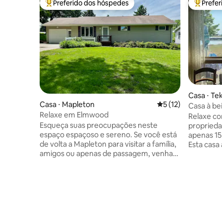
Preferido dos hóspedes
Prefe
Entre os melhores preferidos dos hóspedes
Entre os
Casa ⋅ T
Casa ⋅ Mapleton
5 de uma avaliação 
5 (12)
Casa à be
Relaxe em Elmwood
at 673
Relaxe co
Esqueça suas preocupações neste
propriedad
espaço espaçoso e sereno. Se você está
apenas 15
de volta a Mapleton para visitar a família,
Esta casa 
amigos ou apenas de passagem, venha
para uma
se hospedar conosco em Elmwood.
viagem de
Relaxante, espaçoso, tranquilo, limpo e
de semana
com todos os itens básicos que você
em famíli
precisa para uma visita confortável. Sem
totalmen
estradas de cascalho empoeiradas para
sala de j
acessar a propriedade! Estaremos
ou faça u
renovando e atualizando o interior
desfrute d