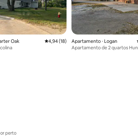
arter Oak
4,94 de uma avaliação média de 5, 18 avalia
4,94 (18)
Apartamento ⋅ Logan
colina
Apartamento de 2 quartos Hun
Outpost.
 média de 5, 9 avaliações
por perto