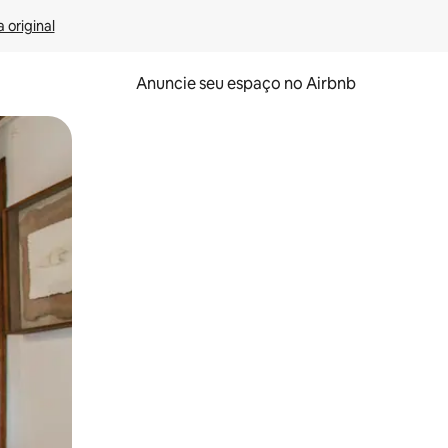
 original
Anuncie seu espaço no Airbnb
 deslizando o dedo na tela.