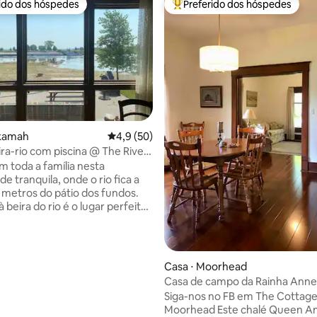
rido dos hóspedes
Preferido dos hóspedes
 melhores preferidos dos hóspedes
Entre os melhores preferidos d
ekamah
4,9 de uma avaliação média de 5, 50 avalia
4,9 (50)
média de 5, 12 avaliações
ira-rio com piscina @ The River
m toda a família nesta
e tranquila, onde o rio fica a
 metros do pátio dos fundos.
à beira do rio é o lugar perfeito
 escapada de pesca, uma
 rapazes ou meninas, um fim
 autossustentável ou férias
a. Aproveite nossa cozinha
Casa ⋅ Moorhead
te equipada e coma na mesa da
Casa de campo da Rainha Anne 
antar, que acomoda 6 pessoas,
do século XX
Siga-nos no FB em The Cottage
m churrasco no pátio e
Moorhead Este chalé Queen Anne de
a vista do rio e da fogueira.