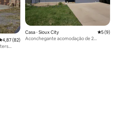
Casa ⋅ Sioux City
5 de uma avaliaçã
5 (9)
Aconchegante acomodação de 2
ções
4,87 de uma avaliação média de 5, 82 avaliações
4,87 (82)
quartos em Morningside com Internet
ters
rápida