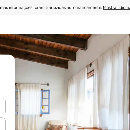
mas informações foram traduzidas automaticamente. 
Mostrar idioma
ore-os usando as seta para cima e para baixo do teclado ou tocando e