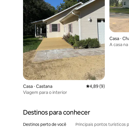
Casa ⋅ Ch
A casa na 
Casa ⋅ Castana
4,89 de uma avaliação
4,89 (9)
Viagem para o interior
Destinos para conhecer
Destinos perto de você
Principais pontos turísticos 