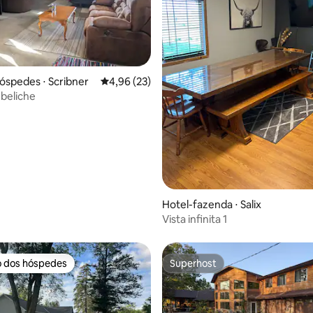
 média de 5, 11 avaliações
óspedes ⋅ Scribner
4,96 de uma avaliação média de 5, 23 avalia
4,96 (23)
 beliche
Hotel-fazenda ⋅ Salix
Vista infinita 1
o dos hóspedes
Superhost
o dos hóspedes
Superhost