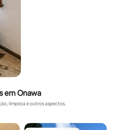
ões em Onawa
o, limpeza e outros aspectos.
Casa ⋅ M