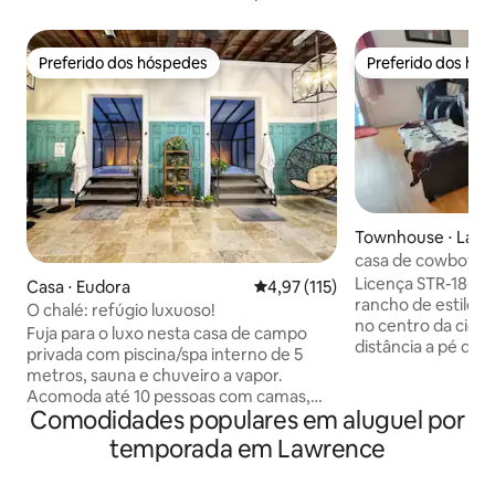
Preferido dos hóspedes
Preferido dos hó
Preferido dos hóspedes
Preferido dos hó
Townhouse ⋅ Law
casa de cowboy C
perto da I-70, qui
Licença STR-18-0
Casa ⋅ Eudora
4,97 de uma avaliação média de 
4,97 (115)
rancho de estilo 
O chalé: refúgio luxuoso!
no centro da cida
Fuja para o luxo nesta casa de campo
distância a pé de
privada com piscina/spa interno de 5
compras. A pouco
metros, sauna e chuveiro a vapor.
centro da cidade. A cozinha ostenta um
Acomoda até 10 pessoas com camas,
fogão de convecçã
Comodidades populares em aluguel por
colchões de ar e móveis conversíveis.
louça, micro-onda
Desfrute de um pátio cercado, fogueira,
temporada em Lawrence
geladeira de tama
roupões, chinelos, máscaras faciais,
espaço no balcão. Quintal sombreado
Nespresso e muito mais. Perfeito para
para brincar e uma