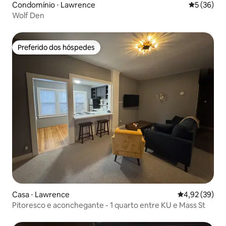
Condomínio ⋅ Lawrence
5 de uma a
5 (36)
Wolf Den
Preferido dos hóspedes
Preferido dos hóspedes
Casa ⋅ Lawrence
4,92 de uma a
4,92 (39)
Pitoresco e aconchegante - 1 quarto entre KU e Mass St