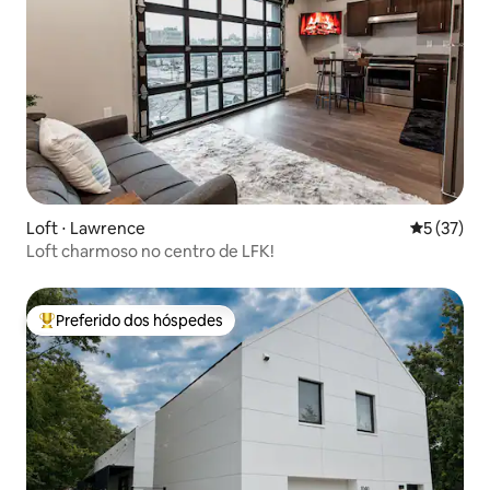
Loft ⋅ Lawrence
5 de uma a
5 (37)
Loft charmoso no centro de LFK!
Preferido dos hóspedes
Entre os melhores preferidos dos hóspedes