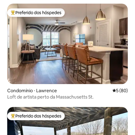
Preferido dos hóspedes
Entre os melhores preferidos dos hóspedes
Condomínio ⋅ Lawrence
5 de uma a
5 (80)
Loft de artista perto da Massachusetts St.
Preferido dos hóspedes
Entre os melhores preferidos dos hóspedes