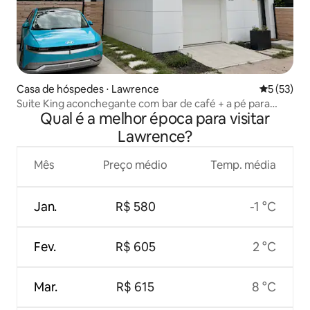
Casa de hóspedes ⋅ Lawrence
5 de uma a
5 (53)
Suite King aconchegante com bar de café + a pé para
Qual é a melhor época para visitar
Mass St
Lawrence?
Mês
Preço médio
Temp. média
Jan.
R$ 580
-1 °C
Fev.
R$ 605
2 °C
Mar.
R$ 615
8 °C