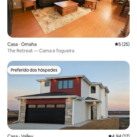
Casa ⋅ Omaha
5 de uma a
5 (25)
The Retreat — Cama e fogueira
Preferido dos hóspedes
Preferido dos hóspedes
Casa ⋅ Valley
4,94 de uma a
4,94 (17)