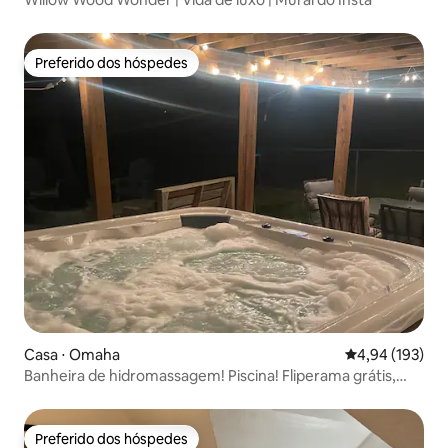
Preferido dos hóspedes
Preferido dos hóspedes
Casa ⋅ Omaha
4,94 de uma av
4,94 (193)
Banheira de hidromassagem! Piscina! Fliperama grátis,
lareira, 4 quartos
Preferido dos hóspedes
Preferido dos hóspedes