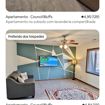
Apartamento ⋅ Council Bluffs
4,95 de uma av
4,95 (129)
Apartamento no subsolo com lavanderia compartilhada
Preferido dos hóspedes
Preferido dos hóspedes
Apartamento ⋅ Council Bluffs
4,84 de uma av
4,84 (111)