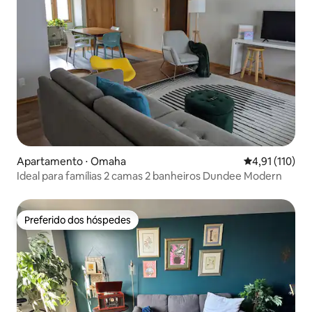
Apartamento ⋅ Omaha
4,91 de uma av
4,91 (110)
Ideal para famílias 2 camas 2 banheiros Dundee Modern
Preferido dos hóspedes
Preferido dos hóspedes