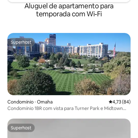
Aluguel de apartamento para
temporada com Wi-Fi
Superhost
Superhost
Condomínio ⋅ Omaha
4,73 de uma a
4,73 (84)
Condomínio 1BR com vista para Turner Park e Midtown
Omaha
Superhost
Superhost