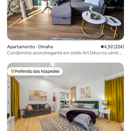
Apartamento ⋅ Omaha
4,92 de uma av
4,92 (224)
Condomínio aconchegante em estilo Art Déco no centro
de Omaha com vista!
Preferido dos hóspedes
Entre os melhores preferidos dos hóspedes