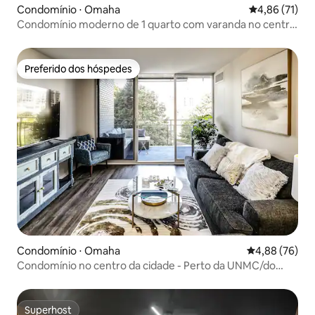
Condomínio ⋅ Omaha
4,86 de uma a
4,86 (71)
Condomínio moderno de 1 quarto com varanda no centro
da cidade.
Preferido dos hóspedes
Preferido dos hóspedes
Condomínio ⋅ Omaha
4,88 de uma a
4,88 (76)
Condomínio no centro da cidade - Perto da UNMC/do
centro da cidade/de tudo!
Superhost