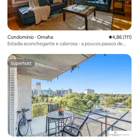
Condomínio ⋅ Omaha
4,86 de uma av
4,86 (111)
Estadia aconchegante e calorosa - a poucos passos de
restaurantes e atrações!
Superhost
Superhost