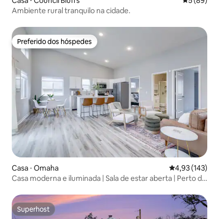
Casa ⋅ Council Bluffs
5 de uma a
5 (89)
Ambiente rural tranquilo na cidade.
Preferido dos hóspedes
Preferido dos hóspedes
Casa ⋅ Omaha
4,93 de uma av
4,93 (143)
Casa moderna e iluminada | Sala de estar aberta | Perto de
DT Omaha
Superhost
Superhost