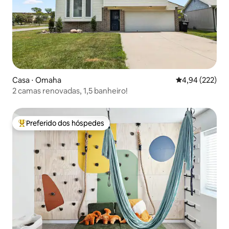
Casa ⋅ Omaha
4,94 de uma av
4,94 (222)
2 camas renovadas, 1,5 banheiro!
Preferido dos hóspedes
Entre os melhores preferidos dos hóspedes