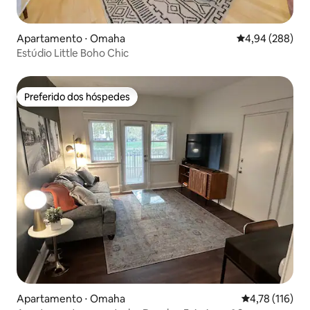
Apartamento ⋅ Omaha
4,94 de uma ava
4,94 (288)
Estúdio Little Boho Chic
Preferido dos hóspedes
Preferido dos hóspedes
Apartamento ⋅ Omaha
4,78 de uma av
4,78 (116)