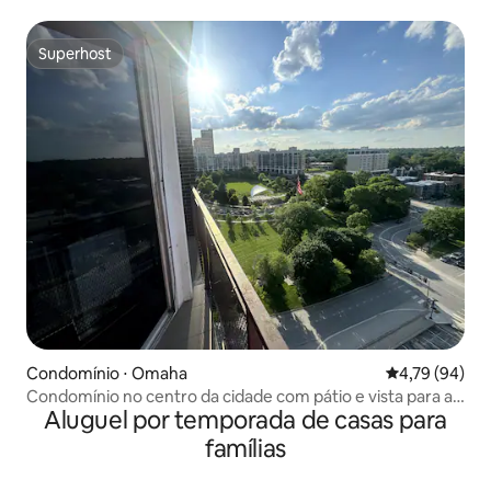
terraço.
Superhost
Superhost
Condomínio ⋅ Omaha
4,79 de uma a
4,79 (94)
Condomínio no centro da cidade com pátio e vista para a
Aluguel por temporada de casas para
cidade: 2 camas, 2 banheiros
famílias