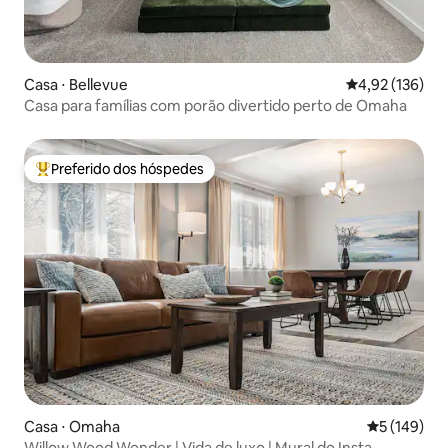
Casa ⋅ Bellevue
4,92 de uma av
4,92 (136)
Casa para famílias com porão divertido perto de Omaha
Preferido dos hóspedes
Entre os melhores preferidos dos hóspedes
Casa ⋅ Omaha
5 de uma av
5 (149)
Willow Wood Wonder | Vida de luxo | Mural do Insta