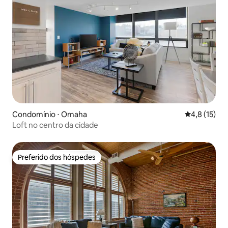
Condomínio ⋅ Omaha
4,8 de uma a
4,8 (15)
Loft no centro da cidade
Preferido dos hóspedes
Preferido dos hóspedes