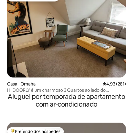
Casa ⋅ Omaha
4,93 de uma av
4,93 (281)
H. DOORLY é um charmoso 3 Quartos ao lado do
Aluguel por temporada de apartamento
Zoológico!
com ar-condicionado
Preferido dos hóspedes