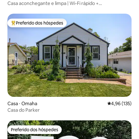
Casa aconchegante e limpa | Wi-Fi rápido +
estacionamento | Silenciosa
Preferido dos hóspedes
Entre os melhores preferidos dos hóspedes
Casa ⋅ Omaha
4,96 de uma av
4,96 (135)
Casa do Parker
Preferido dos hóspedes
Preferido dos hóspedes