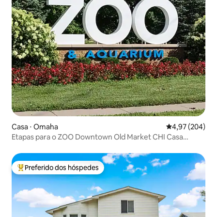
Casa ⋅ Omaha
4,97 de uma ava
4,97 (204)
Etapas para o ZOO Downtown Old Market CHI Casa
aconchegante
Preferido dos hóspedes
Entre os melhores preferidos dos hóspedes