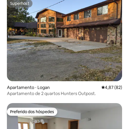
Superhost
Superhost
Apartamento ⋅ Logan
4,87 de uma a
4,87 (82)
Apartamento de 2 quartos Hunters Outpost.
Preferido dos hóspedes
Preferido dos hóspedes