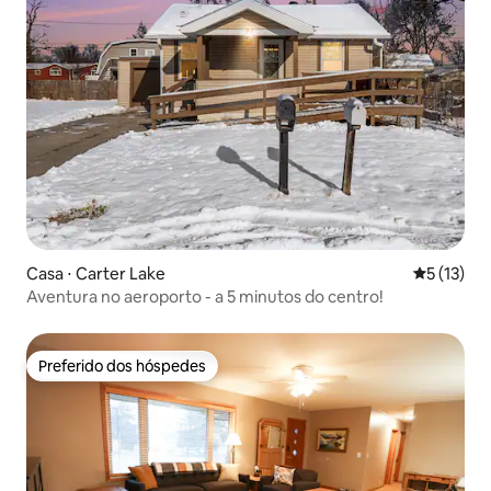
Casa ⋅ Carter Lake
5 de uma a
5 (13)
Aventura no aeroporto - a 5 minutos do centro!
Preferido dos hóspedes
Preferido dos hóspedes