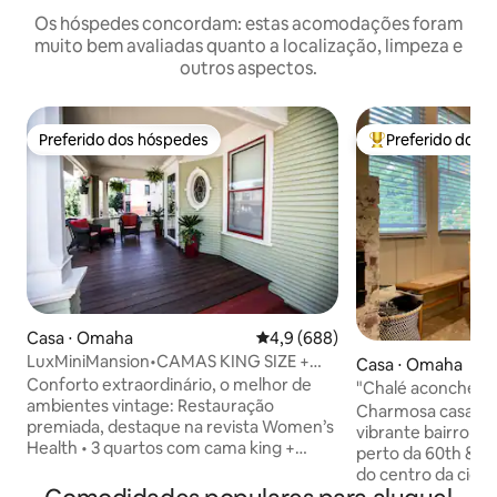
Os hóspedes concordam: estas acomodações foram
muito bem avaliadas quanto a localização, limpeza e
outros aspectos.
Preferido dos hóspedes
Preferido dos 
Preferido dos hóspedes
Entre os melhore
Casa ⋅ Omaha
4,9 de uma avaliação média de 
4,9 (688)
LuxMiniMansion•CAMAS KING SIZE +
Casa ⋅ Omaha
banheira de hidromassagem + sauna +
Conforto extraordinário, o melhor de
"Chalé aconcheg
fogueira + quintal
ambientes vintage: Restauração
banheira de hidro
Charmosa casa de
premiada, destaque na revista Women’s
vibrante bairro d
Health • 3 quartos com cama king +
perto da 60th & M
roupas de cama de luxo • 2 quartos com
do centro da cida
cama queen + roupas de cama de luxo •
convenções, parqu